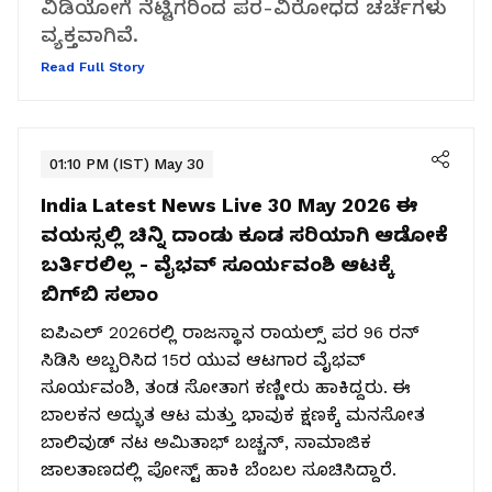
ವಿಡಿಯೋಗೆ ನೆಟ್ಟಿಗರಿಂದ ಪರ-ವಿರೋಧದ ಚರ್ಚೆಗಳು
ವ್ಯಕ್ತವಾಗಿವೆ.
Read Full Story
01:10 PM (IST) May 30
India Latest News Live 30 May 2026
ಈ
ವಯಸ್ಸಲ್ಲಿ ಚಿನ್ನಿ ದಾಂಡು ಕೂಡ ಸರಿಯಾಗಿ ಆಡೋಕೆ
ಬರ್ತಿರಲಿಲ್ಲ - ವೈಭವ್‌ ಸೂರ್ಯವಂಶಿ ಆಟಕ್ಕೆ
ಬಿಗ್‌ಬಿ ಸಲಾಂ
ಐಪಿಎಲ್ 2026ರಲ್ಲಿ ರಾಜಸ್ಥಾನ ರಾಯಲ್ಸ್ ಪರ 96 ರನ್
ಸಿಡಿಸಿ ಅಬ್ಬರಿಸಿದ 15ರ ಯುವ ಆಟಗಾರ ವೈಭವ್
ಸೂರ್ಯವಂಶಿ, ತಂಡ ಸೋತಾಗ ಕಣ್ಣೀರು ಹಾಕಿದ್ದರು. ಈ
ಬಾಲಕನ ಅದ್ಭುತ ಆಟ ಮತ್ತು ಭಾವುಕ ಕ್ಷಣಕ್ಕೆ ಮನಸೋತ
ಬಾಲಿವುಡ್ ನಟ ಅಮಿತಾಭ್ ಬಚ್ಚನ್, ಸಾಮಾಜಿಕ
ಜಾಲತಾಣದಲ್ಲಿ ಪೋಸ್ಟ್ ಹಾಕಿ ಬೆಂಬಲ ಸೂಚಿಸಿದ್ದಾರೆ.