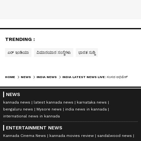
TRENDING :
ಏರ್ ಇಂಡಿಯಾ
ವಿಮಾನಯಾನ ಸಂಸ್ಥೆಗಳು
ಭಾರತ ಸುದ್ದಿ
HOME
NEWS
INDIA NEWS
INDIA LATEST NEWS LIVE: ಸಂಸದ ಅಭಿಷೇಕ್ ಬ್ಯಾನರ್ಜಿ ಮೇಲೆ ಸ್ಥಳೀಯರ ದಾಳಿಗೆ ಮಮತಾ ಕೆಂಡ, ಕೋಲಾಹಲ ಸೃಷ್ಟಿಸಿದ ವಿಡಿಯೋ
NEWS
kannada news
latest kannada news
karnataka news
bengaluru news
Mysore news
india news in kannada
international news in kannada
ENTERTAINMENT NEWS
Kannada Cinema News
kannada movies review
sandalwood news