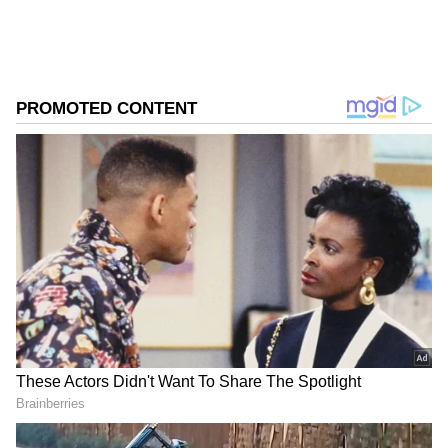
ಭಾರತ ಸುದ್ದಿ
ಮಹಾರಾಷ್ಟ್ರ
ಸುದ್ದಿ
ಬೈಕ್