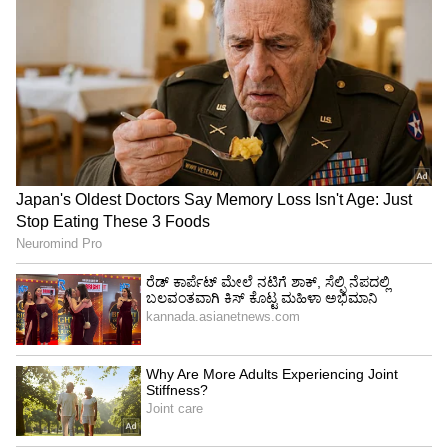
ಮಹಾರಾಷ್ಟ್ರ ರಾಜ್ಯಾದ್ಯಂತ ಕಾರ್ಯನಿರ್ವಹಿಸುತ್ತಿರುವ
ಅನಧಿಕೃತ ಬೈಕ್ ಟ್ಯಾಕ್ಸಿಗಳ ಕುರಿತು ಶಾಸಕರಾದ ದಿಲೀಪ್
ಲಾಂಡೆ, ಸುನಿಲ್ ಪ್ರಭು ಮತ್ತು ಇತರರು ಎತ್ತಿದ ಪ್ರಶ್ನೆಗಳಿಗೆ
ಉತ್ತರಿಸಿದ ಸಾರಿಗೆ ಸಚಿವ ಪ್ರತಾಪ್ ಸರ್ನಾಯಕ್, ಕಾನೂನು
ಮತ್ತು ನ್ಯಾಯಾಂಗ ಇಲಾಖೆಗೆ ಹೊಸ ನಿಯಂತ್ರಕ ಚೌಕಟ್ಟನ್ನು
ಕಳುಹಿಸಲಾಗಿದೆ ಎಂದು ದೃಢಪಡಿಸಿದ್ದಾರೆ. ಈ ಹೊಸ
ನಿಯಮವು ಬೈಕ್ ಚಾಲಕರಿಂದ ದಿನದ ಆದಾಯ ಸಂಗ್ರಹಣೆ
ಮತ್ತು ಪ್ರತಿ ಸವಾರಿಗೆ ಕಲ್ಯಾಣ ನಿಧಿ ನೀಡುವುದನ್ನು
ಕಡ್ಡಾಯಗೊಳಿಸುತ್ತದೆ. ಈ ಮೂಲಕ ಈವರೆಗೆ ಇಲಾಖೆಯಿಂದ
ಮಾನ್ಯತೆ ಪಡೆಯದ ವಿಭಾಗವನ್ನು ಅಧಿಕೃತಗೊಳಿಸಲಾಗುತ್ತಿದೆ.
ಮುಖ್ಯಮಂತ್ರಿ ದೇವೇಂದ್ರ ಫಡ್ನವಿಸ್ ಅವರೊಂದಿಗೆ
ಸಮಾಲೋಚನೆ ನಡೆಸಿದ ಬಳಿಕ ಈ ಪ್ರಸ್ತಾವನೆಗೆ ಅಂತಿಮ
ಅನುಮೋದನೆ ನೀಡಲಾಗುವುದು ಎಂದು ಸಾರಿಗೆ ಸಚಿವ
ಸರ್ನಾಯಕ್ ತಿಳಿಸಿದ್ದಾರೆ. ಇದು ಚಾಲಕರ ಭದ್ರತೆಗೆ
ಕಾನೂನುಬದ್ಧ ರೂಪ ನೀಡುವ ಯೋಜನೆಯಾಗಿದೆ.