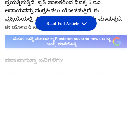
ಪ್ರಯತ್ನಿಸುತ್ತಿದೆ. ಪ್ರತಿ ಚಾಲಕರಿಂದ ದಿನಕ್ಕೆ 5 ರೂ.
ಆದಾಯವನ್ನು ಸಂಗ್ರಹಿಸಲು ಯೋಜಿಸುತ್ತಿದೆ. ಈ
ಪ್ರಕ್ರಿಯೆಯಲ್ಲಿ ತನ್ನದೇ ಆದ ಇವಿ ನೀತಿ ಕಡಿಮೆ ಮಾಡುತ್ತದೆ.
Read Full Article
ಈ ಯೋಜನೆ ಸಮಗ್ರ ಮಾಹಿತಿ ಇಲ್ಲಿದೆ.
ಸಮಗ್ರ ಸುದ್ದಿ ಮೂಲವನ್ನಾಗಿ asianet suvarna news ಅನ್ನು
ಆಯ್ಕೆ ಮಾಡಿಕೊಳ್ಳಿ
ಸವಾಲಾಗುತ್ತಾ ಇವಿಗಳಿಗೆ?
ಮಹಾರಾಷ್ಟ್ರ ಸರ್ಕಾರದ ಬೈಕ್ ಟ್ಯಾಕ್ಸಿ ಪ್ರಸ್ತಾವನೆಯು,
ಪೆಟ್ರೋಲ್ ವಾಹನಗಳಿಗೆ ಅನುಮತಿ ನಿರಾಕರಿಸಿದ ಕೆಲವೇ
LATEST VIDEOS
ತಿಂಗಳುಗಳಲ್ಲಿ ಇವಿ (ವಿದ್ಯುತ್ ವಾಹನ) ನೀತಿಯನ್ನು
ಹಳಿತಪ್ಪಿಸುವ ಆತಂಕ ಮೂಡಿಸಿದೆ. ಆಟೋ-ಟ್ಯಾಕ್ಸಿ ಚಾಲಕರ
ಪ್ರತಿಭಟನೆಯ ನಡುವೆ ಬಂದಿರುವ ಈ ಹಠಾತ್ ನೀತಿ
ಬದಲಾವಣೆ, ಸರ್ಕಾರದ ಗೊಂದಲದ ನಿರ್ಧಾರಗಳನ್ನು ಮತ್ತು
ಇವಿ ಯೋಜನೆಗೆ ಆಗಬಹುದಾದ ನಷ್ಟವನ್ನು ಎತ್ತಿ