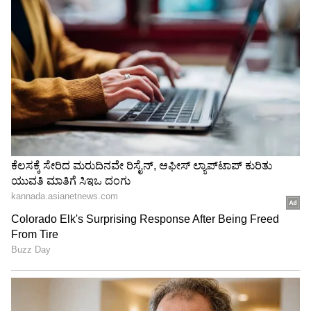
LATEST VIDEOS
"ರಾಜಕೀಯ ಬೇಡ, ಸಿನಿಮಾನೇ ಪ್ರಾಣ":
ಕನಕೋತ್ಸವದಲ್ಲಿ ರಿಷಬ್ ಶೆಟ್ಟಿ | Rishab
Shetty speech | Suvarna News
ಶೇ.50 ರಿಂದ ಶೇ.18 ಕ್ಕೆ TAX ಇಳಿಕೆ: ಮೋದಿ-
ಟ್ರಂಪ್ ಐತಿಹಾಸಿಕ ಒಪ್ಪಂದ | India US
Trade Deal | Party Rounds
ಮಹಾ ಸಾರಿಗೆ ಸಚಿವ ಹೇಳಿದ್ದೇನು?