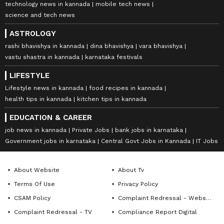
technology news in kannada
mobile tech news
science and tech news
ASTROLOGY
rashi bhavishya in kannada
dina bhavishya
vara bhavishya
vastu shastra in kannada
karnataka festivals
LIFESTYLE
Lifestyle news in kannada
food recipes in kannada
health tips in kannada
kitchen tips in kannada
EDUCATION & CAREER
job news in kannada
Private Jobs
bank jobs in karnataka
Government jobs in karnataka
Central Govt Jobs in Kannada
IT Jobs
About Website
About Tv
Terms Of Use
Privacy Policy
CSAM Policy
Complaint Redressal - Website
Complaint Redressal - TV
Compliance Report Digital