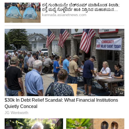
ಹೊಸ ನಿಯಮಗಳಲ್ಲಿ ಯಾವ ಸುರಕ್ಷತಾ ಕ್ರಮಗಳನ್ನು
ಸೇರಿಸಲಾಗಿದೆ?
ಮಹಿಳೆಯರು, ವಿದ್ಯಾರ್ಥಿಗಳು ಮತ್ತು ಅಪ್ರಾಪ್ತ ಪ್ರಯಾಣಿಕರ
ಸುರಕ್ಷತೆಗಾಗಿ ಸರ್ಕಾರ ಕಠಿಣ ನಿಯಮಗಳನ್ನು
ಜಾರಿಗೊಳಿಸಿದ್ದು, ಬೈಕ್ ಟ್ಯಾಕ್ಸಿ ಚಾಲಕರು ಕಡ್ಡಾಯವಾಗಿ
ಮಾನ್ಯ ಚಾಲನಾ ಪರವಾನಗಿ ಮತ್ತು ಸಾರ್ವಜನಿಕ ಸೇವಾ
ವಾಹನ ಬ್ಯಾಡ್ಜ್ ಹೊಂದಿರಬೇಕು. ಬ್ಯಾಡ್ಜ್ ಪಡೆಯಲು
ಪೊಲೀಸರ ಹತ್ತಿರ ಕ್ಯಾರೆಕ್ಟರ್‌ ಪ್ರಮಾಣಪತ್ರ ಪರಿಶೀಲನೆ
ಕಡ್ಡಾಯವಾಗಿದ್ದು, ಹೊರರಾಜ್ಯದ ಚಾಲಕರು ಸ್ಥಳೀಯ ನಿವಾಸ
ಪ್ರಮಾಣಪತ್ರ ಸಲ್ಲಿಸುವುದು ಅವಶ್ಯಕ. ಹೆಚ್ಚಿನ ವಿವರಗಳಿಗಾಗಿ
ಸಂಬಂಧಿತ ಇಲಾಖೆ ವೆಬ್‌ಸೈಟ್ ವೀಕ್ಷಿಸಿ.