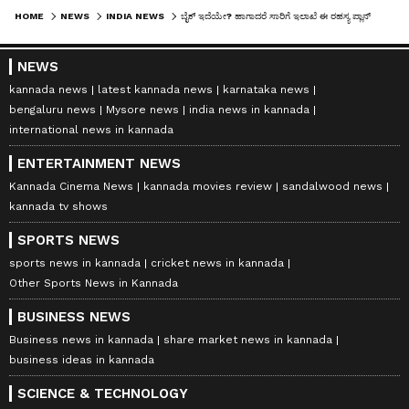
HOME
NEWS
INDIA NEWS
ಬೈಕ್ ಇದೆಯೇ? ಹಾಗಾದರೆ ಸಾರಿಗೆ ಇಲಾಖೆ ಈ ರಹಸ್ಯ ಪ್ಲಾನ್ ತಿಳಿಯಲೇಬೇಕು! ದಿನಕ್ಕೆ ಕೇವಲ 5 ರೂಪಾಯಿ ಕಟ್ಟಿ ಹಣ ಗಳಿಸಿ!
NEWS
kannada news
latest kannada news
karnataka news
bengaluru news
Mysore news
india news in kannada
international news in kannada
ENTERTAINMENT NEWS
Kannada Cinema News
kannada movies review
sandalwood news
kannada tv shows
SPORTS NEWS
sports news in kannada
cricket news in kannada
Other Sports News in Kannada
BUSINESS NEWS
Business news in kannada
share market news in kannada
business ideas in kannada
SCIENCE & TECHNOLOGY