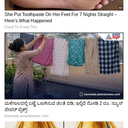
LATEST VIDEOS
"ರಾಜಕೀಯ ಬೇಡ, ಸಿನಿಮಾನೇ ಪ್ರಾಣ":
ಕನಕೋತ್ಸವದಲ್ಲಿ ರಿಷಬ್ ಶೆಟ್ಟಿ | Rishab
Shetty speech | Suvarna News
ಶೇ.50 ರಿಂದ ಶೇ.18 ಕ್ಕೆ TAX ಇಳಿಕೆ: ಮೋದಿ-
ಟ್ರಂಪ್ ಐತಿಹಾಸಿಕ ಒಪ್ಪಂದ | India US
Trade Deal | Party Rounds