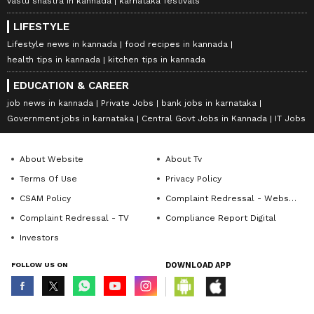
vastu shastra in kannada
karnataka festivals
LIFESTYLE
Lifestyle news in kannada
food recipes in kannada
health tips in kannada
kitchen tips in kannada
EDUCATION & CAREER
job news in kannada
Private Jobs
bank jobs in karnataka
Government jobs in karnataka
Central Govt Jobs in Kannada
IT Jobs
About Website
About Tv
Terms Of Use
Privacy Policy
CSAM Policy
Complaint Redressal - Website
Complaint Redressal - TV
Compliance Report Digital
Investors
FOLLOW US ON
DOWNLOAD APP