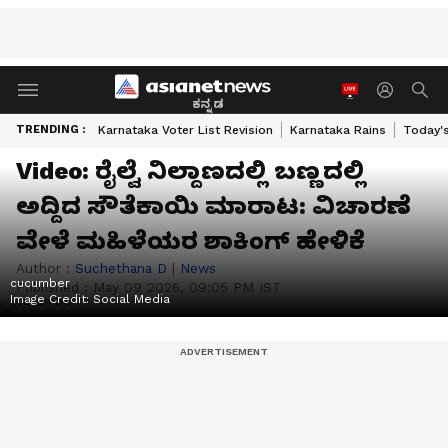
ಕನ್ನಡ
TRENDING :
Karnataka Voter List Revision
Karnataka Rains
Today'
Video: ರೈಲ್ವೆ ನಿಲ್ದಾಣದಲ್ಲಿ ಬಣ್ಣದಲ್ಲಿ
ಅದ್ದಿದ ಸೌತೆಕಾಯಿ ಮಾರಾಟ: ವಿಚಾರಣೆ
ವೇಳೆ ಮಹಿಳೆಯರ ಶಾಕಿಂಗ್​ ಹೇಳಿಕೆ
Author :
Suchethana D
|
News
cucumber
Published :
May 09 2026, 09:05 PM IST
Image Credit:
Social Media