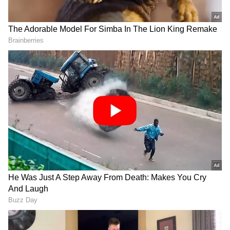
ತುಮಕೂರಿನ ಜೆರಾಕ್ಸ್​ ಅಂಗಡಿಯಲ್ಲಿ ಲವ್​: ಗರ್ಭಿಣಿ ಪತ್ನಿ
ಬಿಟ್ಟು ಮತ್ತೊಂದು ಮದ್ವೆಗೆ ರೆಡಿಯಾದ ಪತಿ
DOWNLOAD APP
RECOMMENDED STORIES
ಜನರ ಆಕ್ರೋಶ