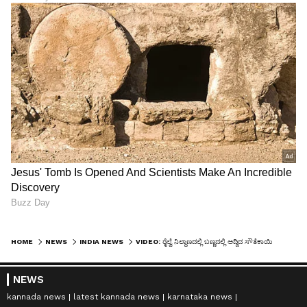
HOME
NEWS
INDIA NEWS
VIDEO: ರೈಲ್ವೆ ನಿಲ್ದಾಣದಲ್ಲಿ ಬಣ್ಣದಲ್ಲಿ ಅದ್ದಿದ ಸೌತೆಕಾಯಿ ಮಾರಾಟ: ವಿಚಾರಣೆ ವೇಳೆ ಮಹಿಳೆಯರ ಶಾಕಿಂಗ್​ ಹೇಳಿಕೆ
NEWS
kannada news
latest kannada news
karnataka news