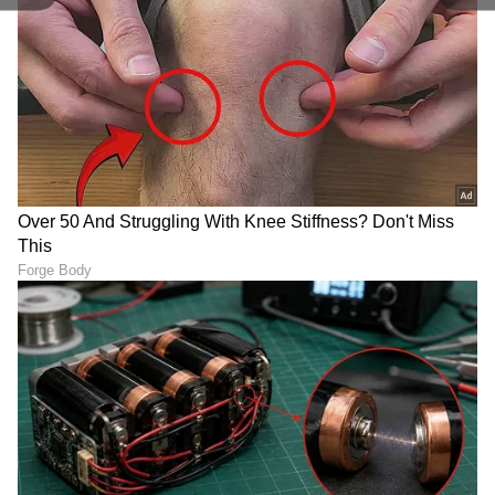
ಆಂಡ್ರಿಯಾ ಜಿಯಾಂಬ್ರುನೊ ಮೆಲೋನಿ ಹತ್ತು ವರ್ಷಗಳ
ಸಂಬಂಧಕ್ಕೆ ಬ್ರೇಕ್
ಸುಮಾರು ಒಂದು ದಶಕದ ದೀರ್ಘ ಸಂಬಂಧದ ನಂತರ
ಇಬ್ಬರೂ ತಮ್ಮ ಸಂಬಂಧಗಳನ್ನ ಬೇರ್ಪಡಿಸಿಕೊಂಡರು.
ಜಾರ್ಜಿಯಾ ಮೆಲೋನಿ ತಮ್ಮ ಸ್ಥಾನಮಾನ ಮತ್ತು
ಸಾರ್ವಜನಿಕ ಘನತೆಯನ್ನು ಕಾಪಾಡಿಕೊಳ್ಳಲು ಈ ನಿರ್ಧಾರ
ತೆಗೆದುಕೊಳ್ಳಬೇಕಾಯಿತು ಎಂದು ರಾಜಕೀಯ ವಲಯದಲ್ಲಿ
ವಿಶ್ಲೇಷಣೆಗಳು ನಡೆಯುತ್ತಿವೆ.
LATEST VIDEOS