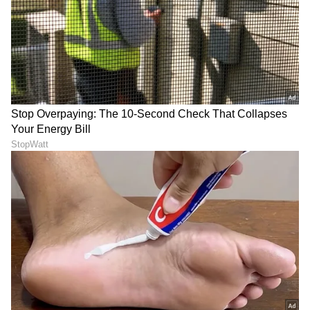
ವಿಶೇಷ ವರದಿಗಳು ಮತ್ತು ನೇರ ಪ್ರಸಾರಗಳೊಂದಿಗೆ
(
kannada news live
) ಸಂಪೂರ್ಣ ಮಾಹಿತಿ ಒಂದೇ
ಕ್ಲಿಕ್‌ನಲ್ಲಿ ಲಭ್ಯ. ಏಷ್ಯಾನೆಟ್ ಸುವರ್ಣ ನ್ಯೂಸ್ ಅಧಿಕೃತ
ಆ್ಯಪ್ ಡೌನ್‌ಲೋಡ್ ಮಾಡಿ ಹಾಗು ಎಲ್ಲಾ ಅಪ್‌ಡೇಟ್
ಗಳನ್ನು ಪಡೆಯಿರಿ