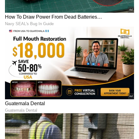
ABOUT THE AUTHOR
Ravi Janekal
RJ
ಪ್ರಸ್ತುತ, ಏಷಿಯಾನೆಟ್ ಸುವರ್ಣನ್ಯೂಸ್‌ನಲ್ಲಿ ಉಪ ಸಂಪಾದಕ.
ಪತ್ರಿಕೋದ್ಯಮದಲ್ಲಿ 8 ವರ್ಷಗಳ ಅನುಭವ. ವಾರ್ತಾ ಮತ್ತು
ಸಾರ್ವಜನಿಕ ಸಂಪರ್ಕ ಇಲಾಖೆಯಲ್ಲಿ ನ್ಯೂಸ್ ಮಾನಿಟರಿಂಗ್ ಆಗಿ
ಹಲವು ವರ್ಷಗಳ ಸೇವೆ, ಕೊರೊನಾ ವಾರಿಯರ್ಸ್ ಅವಾರ್ಡ್,
ಅಂತರರಾಷ್ಟ್ರೀಯ ಸುದ್ದಿ
ಮೂಲತಃ ರಾಯಚೂರು ಜಿಲ್ಲೆಯ ಜಾನೇಕಲ್ ಗ್ರಾಮದವರಾದ ಇವರು
ಓದು, ಬರೆವಣಿಗೆ ಮತ್ತು ಸಾಹಿತ್ಯಾಸಕ್ತರು.
ಕರ್ನಾಟಕ, ಭಾರತ (
India News
) ಮತ್ತು ಜಗತ್ತಿನ
ಕ್ಷಣಕ್ಷಣದ ಕನ್ನಡ ಸುದ್ದಿ (
Kannada News
)
ಅಪ್ಡೇಟ್‌ಗಳಿಗಾಗಿ ಏಷ್ಯಾನೆಟ್ ಸುವರ್ಣ ನ್ಯೂಸ್‌ ಫಾಲೋ
ಮಾಡಿ. ಬ್ರೇಕಿಂಗ್ ಸುದ್ದಿ (
Latest Kannada News
),