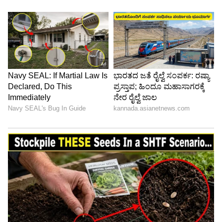
Image Credit :
Social Media
ಆಂಡ್ರಿಯಾ ಜಿಯಾಂಬ್ರುನೊ ಕ್ಲಿಪ್ ಲೀಕ್!
ಅಕ್ಟೋಬರ್ 2023ರಲ್ಲಿ ಇಬ್ಬರೂ ಬೇರ್ಪಟ್ಟಿದ್ದೇವೆ ಎಂದು
ಮೆಲೋನಿ ಸ್ವತಃ ಘೋಷಿಸಿದರು. ಜಿಯಾಂಬ್ರುನೊ ಅವರ
ಆಫ್-ಏರ್ ವಿಡಿಯೋ ಮತ್ತು ಆಡಿಯೋ ಕ್ಲಿಪ್‌ಗಳು ಲೀಕ್
ಆದ ನಂತರ ಈ ನಿರ್ಧಾರ ಕೈಗೊಳ್ಳಲಾಯಿತು ಎಂಬುದು
ತಿಳಿದುಬಂದಿದೆ. ಈ ಕ್ಲಿಪ್‌ಗಳಲ್ಲಿ ಸಹೋದ್ಯೋಗಿಗಳ ಜೊತೆಗೆ
ಅನುಚಿತವಾಗಿ ವರ್ತಿಸಿರುವುದು ಇಬ್ಬರ ನಡುವೆ ನಂಬಿಕೆ
ಮುರಿದುಬೀಳಲು ಕಾರಣವಾಯ್ತು ಎನ್ನಲಾಗಿದೆ.