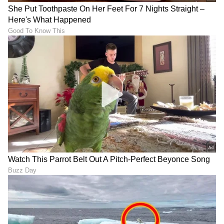
DOWNLOAD APP
RECOMMENDED STORIES
ಭಾರತದ ಜತೆ ರೈಲ್ವೆ ಸಂಪರ್ಕ:
'ಇದು ಟ್ರೇಲರ್, ದೇಶವನ್ನೇ ಬಂದ್
ರಷ್ಯಾ ಪ್ರಸ್ತಾಪ; ಹಿಂದೂ
ಮಾಡ್ತೀವಿ..' ಬೆಲೆ ಏರಿಕೆ ವಿರೋಧಿಸಿ
ಮಹಾಸಾಗರಕ್ಕೆ ನೇರ ರೈಲ್ವೆ ಜಾಲ
ಪಾಕಿಸ್ತಾನ ಸರ್ಕಾರದ ವಿರುದ್ಧ
ಜನರ ದಂಗೆ