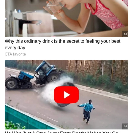
ಫೋಟೋ ಜಗತ್ತಿನಾದ್ಯಂತ ವೈರಲ್ ಆಯ್ತು. ಪ್ರಧಾನಿ ಮೋದಿ
ಇಟಲಿಗೆ ಭೇಟಿ ಬೆನ್ನಲ್ಲೇ ಇದೀಗ ಜಾರ್ಜಿಯಾ ಮೆಲೋನಿ
ಅವರ ವೈಯಕ್ತಿಕ ಜೀವನದ ಬಗ್ಗೆಯೂ ಅನೇಕರು
ಕೂತುಹಲದಿಂದ ಕೆದಕಲು ಶುರು ಮಾಡಿದ್ದಾರೆ.
ಮದುವೆಯಾಗದೆ ತಾಯಿಯಾದಳಾ ಮೆಲೋನಿ? ಜಾರ್ಜಿಯಾ
ಮೆಲೋನಿ ಅವರ ಗೆಳೆಯ ಯಾರು? ಕುತೂಹಲಕಾರಿ ವಿಚಾರ
ಇಲ್ಲಿದೆ ನೋಡಿ.
ಸಮಗ್ರ ಸುದ್ದಿ ಮೂಲವನ್ನಾಗಿ asianet suvarna news ಅನ್ನು
ಆಯ್ಕೆ ಮಾಡಿಕೊಳ್ಳಿ