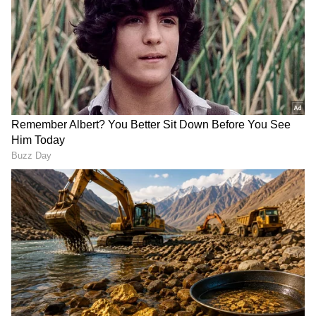
ಸಂಗಾತಿಯಾಗಿದ್ದ, ಇಟಾಲಿಯನ್ ಪತ್ರಕರ್ತ ಮತ್ತು ಟಿವಿ
ನಿರೂಪಕ ಆಂಡ್ರಿಯಾ ಜಿಯಾಂಬ್ರುನೊ. ಇಬ್ಬರೂ ಮೊದಲ
ಬಾರಿ 2014ರಲ್ಲಿ ಟಿವಿ ಸ್ಟುಡಿಯೋದಲ್ಲಿ ಭೇಟಿಯಾದರು. ಅದೇ
ಸ್ಟುಡಿಯೋಗೆ ಅತಿಥಿಯಾಗಿ ಬಂದಿದ್ದ ಮೆಲೋನಿ ಮತ್ತು
ಪತ್ರಕರ್ತನಾಗಿ ಕೆಲಸ ಮಾಡುತ್ತಿದ್ದ ಜಿಯಾಂಬ್ರುನೊ ನಡುವಿನ
ಪರಿಚಯ ಕ್ರಮೇಣ ಗಾಢ ಸಂಬಂಧವಾಗಿ ಬೆಳೆಯಿತು.
Related Articles
Giorgia Meloni praises Narendra Modi: ದಶಕ
ಕಳೆದರೂ ಕುಸಿಯದ ಮೋದಿ ಜನಪ್ರಿಯತೆ; ಮೆಲೋನಿ
ಮೆಚ್ಚುಗೆ
Modi Chocolate Politics: ಪ್ರಧಾನಿ ಮೋದಿ-
ಜಾರ್ಜಿಯಾ ಮೆಲೋನಿ ಭೇಟಿ ಬಗ್ಗೆ ಪ್ರಿಯಾಂಕ್ ಖರ್ಗೆ
ಶಾಕಿಂಗ್ ಹೇಳಿಕೆ