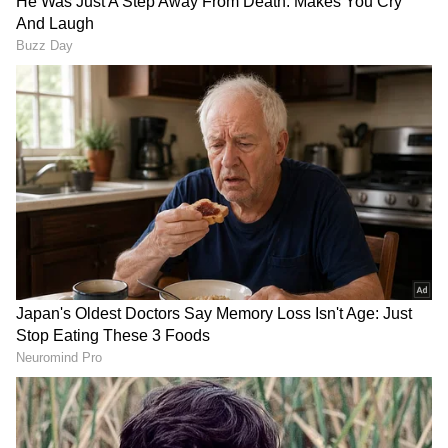
2
6
Image Credit :
Asianet News
ಜಾರ್ಜಿಯಾ ಮೆಲೋನಿ ಮಾಜಿ ಗೆಳೆಯ ಯಾರು?
ಜಾರ್ಜಿಯಾ ಮೆಲೋನಿ ಅವರ ದೀರ್ಘಕಾಲದ