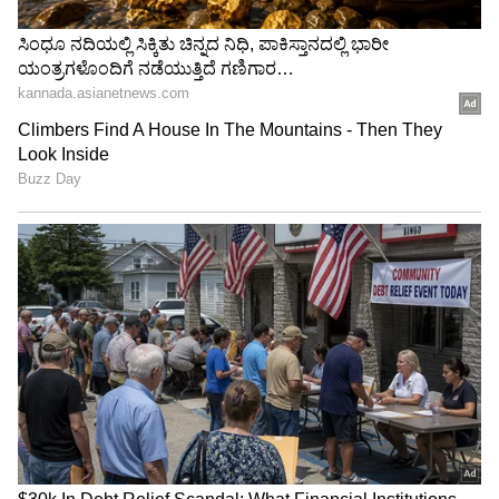
3
6
Image Credit :
Asianet News
ಮದುವೆಯಾಗದೆ 10 ವರ್ಷಗಳ ಕಾಲ ಒಟ್ಟಿಗೆ ಜೀವನ
ಇಬ್ಬರೂ ಅಧಿಕೃತವಾಗಿ ಮದುವೆಯಾಗಿರಲಿಲ್ಲ. ಆದರೂ
ಸುಮಾರು 10 ವರ್ಷಗಳ ಕಾಲ ಒಟ್ಟಿಗೆ ಲಿವಿಂಗ್ ಟುಗೆದರ್
ಇದ್ದರು. ಈ ಅವಧಿಯಲ್ಲಿ ಅವರ ಸಂಬಂಧವನ್ನು ಇಟಲಿಯ
ರಾಜಕೀಯ ಮತ್ತು ಮಾಧ್ಯಮ ವಲಯಗಳು ಸದಾ
ಗಮನಿಸುತ್ತಿದ್ದವು.