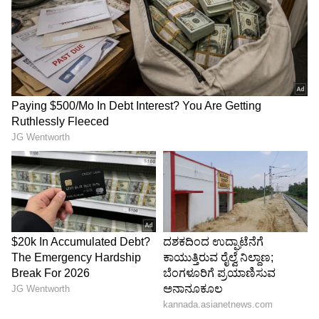
Image Credit :
Asianet News
ಮದುವೆಯಾಗದೆ ತಾಯಿಯಾದ ಜಾರ್ಜಿಯಾ ಮೆಲೋನಿ!
ಹತ್ತು ವರ್ಷಗಳ ಒಟ್ಟಿಗೆ ಇದ್ದ ಪರಿಣಾಮವಾಗಿ 2016ರಲ್ಲಿ ಈ
ದಂಪತಿಗೆ ಗಿನೆವ್ರಾ ಎಂಬ ಪುತ್ರಿ ಜನಿಸಿದರು.
ಪ್ರಧಾನಿಯಾಗಿದ್ದರೂ ಕುಟುಂಬ ಜೀವನ ಮತ್ತು ತಾಯ್ತನವನ್ನು
ಹೇಗೆ ಬ್ಯಾಲೆನ್ಸ್ ಮಾಡಿದರು ಎಂಬ ಬಗ್ಗೆ ಮೆಲೋನಿ ಹಲವಾರು
ಬಾರಿ ಸಾರ್ವಜನಿಕವಾಗಿ ಮಾತನಾಡಿದ್ದರು.
5
6