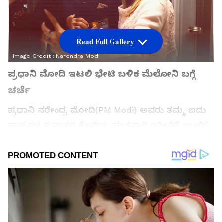
Read Full Gallery
Image Credit :
Narendra Modi
ಪ್ರಧಾನಿ ಮೋದಿ ಇಟಲಿ ಭೇಟಿ ಬಳಿಕ ಮೆಲೋನಿ ಬಗ್ಗೆ
ಚರ್ಚೆ
ಪ್ರಧಾನಿ ನರೇಂದ್ರ ಮೋದಿ(PM Modi) ಅವರು ತಮ್ಮ ಐದು
ರಾಷ್ಟ್ರಗಳ ಪ್ರವಾಸದ ಕೊನೆಯ ಹಂತವಾಗಿ ಇತ್ತೀಚೆಗೆ ಇಟಲಿಗೆ
ನೀಡಿದ್ದರು. ಅವರನ್ನು ರೋಮ್‌ನಲ್ಲಿ ಇಟಲಿ ಪ್ರಧಾನಿ
ಜಾರ್ಜಿಯಾ ಮೆಲೋನಿ(Georgia Meloni) ಆತ್ಮೀಯವಾಗಿ
ಸ್ವಾಗತಿಸಿದ್ದರು. ಈ ಭೇಟಿಯ ಸಮಯದಲ್ಲಿ ಮೆಲೋನಿ ಅವರು
ಪ್ರಧಾನಿ ಮೋದಿ ಜೊತೆಗಿನ ಫೋಟೋವನ್ನು ಸಾಮಾಜಿಕ
ಮಾಧ್ಯಮದಲ್ಲಿ ಪೋಸ್ಟ್ ಮಾಡಿ ಅವರನ್ನು 'ನನ್ನ ಸ್ನೇಹಿತ'
ಎಂದು ಬಣ್ಣಿಸಿದ್ದರು. ಈ ಬೇಟಿ ವೇಳೆ 'ಮೆಲೋಡಿ' ಚಾಕೊಲೆಟ್