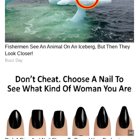
ರಷ್ಯಾದಿಂದ ತೈಲ ಖರೀದಿಸುವ
ತಾಯಿಯ ಪ್ರೀತಿಗೆ ಇದಕ್ಕಿಂತ
ಭಾರತಕ್ಕೆ 100% ತೆರಿಗೆ? ಅಮೆರಿಕ
ದೊಡ್ಡ ಸಾಕ್ಷಿ ಬೇಕಾ? ಮರಿಗಳನ್ನು
ಸೆನೆಟ್‌ನಲ್ಲಿ ಬಿಲ್ ಪಾಸ್!
ರಕ್ಷಿಸಲು ಗೋಡೆ ಏರಿದ ಬೆಕ್ಕು;
ಆಮೇಲೆನಾಯ್ತು?
LATEST VIDEOS
"ರಾಜಕೀಯ ಬೇಡ, ಸಿನಿಮಾನೇ ಪ್ರಾಣ":
ಕನಕೋತ್ಸವದಲ್ಲಿ ರಿಷಬ್ ಶೆಟ್ಟಿ | Rishab
Shetty speech | Suvarna News
ಶೇ.50 ರಿಂದ ಶೇ.18 ಕ್ಕೆ TAX ಇಳಿಕೆ: ಮೋದಿ-
ಟ್ರಂಪ್ ಐತಿಹಾಸಿಕ ಒಪ್ಪಂದ | India US
Trade Deal | Party Rounds