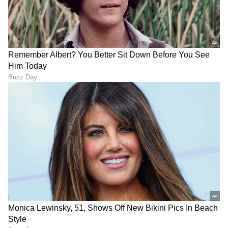
DOWNLOAD APP
RECOMMENDED STORIES
ಒಂದೇ ಒಂದು ₹100 ಯೂಟ್ಯೂಬ್
ಆಕಾಶದಲ್ಲಿ ವಿಮಾನ ನೋಡುತ್ತಾ
ಮೆಸೇಜ್ ಬದಲಿ ಮಾಡ್ತು ಈ
ಕುಣಿಯುತ್ತಿದ್ದ ಬಡ ಮಕ್ಕಳ
ಯುವಕನ ಭವಿಷ್ಯ: ಈಗ ₹8 ಕೋಟಿ
ಆಕಾಶಯಾನಕ್ಕಾಗಿ ಇಡೀ
ಟರ್ನೋವರ್!
ವಿಮಾನವನ್ನೇ ಬುಕ್ ಮಾಡಿದ
ಭಟ್ಟರ ಹುಡುಗಿ!