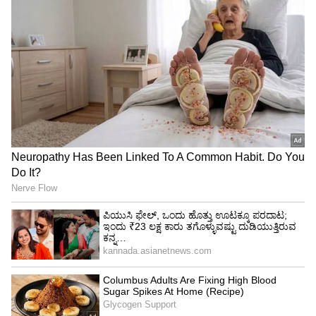
ಟ್ಯಾಂಕ್ ಒಳಗೆ ಹೇಗೆ ಬಂದವು ಎಂಬುದು ಇನ್ನೂ
ನಿಗೂಢವಾಗಿದೆ.
4
5