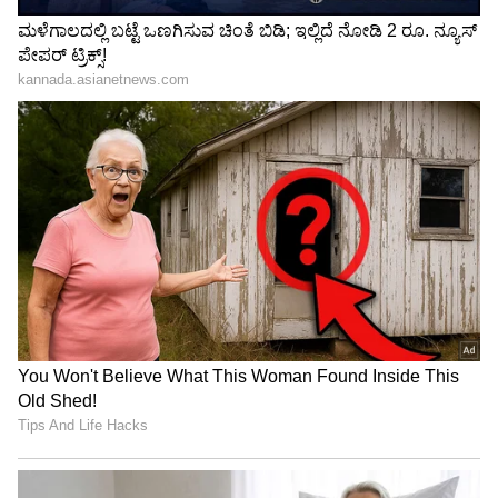
ಪರಾರಿ!
3
5
Image Credit :
X
ಮಾಹಿತಿ ಸಿಕ್ಕ ಕೂಡಲೇ ಅರಣ್ಯ ಇಲಾಖೆಯ ರಕ್ಷಣಾ ತಂಡ
ಸ್ಥಳಕ್ಕೆ ಧಾವಿಸಿದೆ. ಅನುಭವಿ ಹಾವು ಹಿಡಿಯುವವರಾದ
ತಾಲಿಬ್ ಮತ್ತು ಭೋಲಾ ಈ ಕಾರ್ಯಾಚರಣೆಯ ನೇತೃತ್ವ
ವಹಿಸಿದ್ದರು. ಬಹಳ ಸಮಯದ ಕಾರ್ಯಾಚರಣೆ ಬಳಿಕ,
ತಾಲಿಬ್ ಮತ್ತು ಭೋಲಾ ಎಲ್ಲಾ 27 ಹಾವುಮರಿಗಳನ್ನು
ಸುರಕ್ಷಿತವಾಗಿ ಹೊರತೆಗೆದರು. ಆದರೆ, ಈ ಹಾವುಗಳು ನೀರಿನ