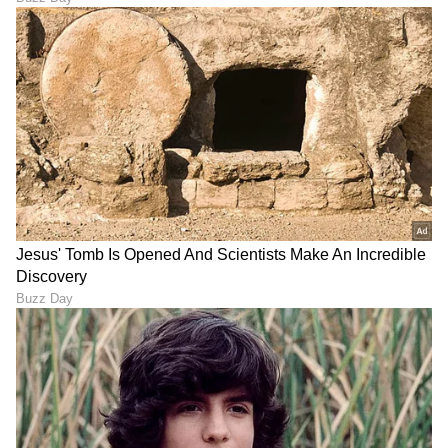
ಹಾವು
ಡಿಜಿಟಲ್ ಮಾಧ್ಯಮಕ್ಕನುಗುಣವಾಗಿ ಶಿಕ್ಷಣ, ಆರೋಗ್ಯ, ಸಿನಿಮಾ
ಹಾವಿನ ವಿಷ
ಭಾರತ ಸುದ್ದಿ
ವೈರಲ್ ವಿಡಿಯೋ
ಸುದ್ದಿಗಳನ್ನೂ ಬರೆಯುತ್ತೇನೆ. ಕ್ರಿಕೆಟ್, ಕೃಷಿ ಇಷ್ಟ. ಓದು ನೆಚ್ಚಿನ
ಹವ್ಯಾಸ.