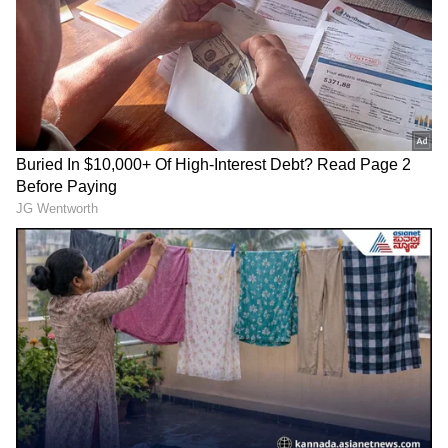
Related Articles
ನೆಲಮಂಗಲದಲ್ಲಿ ಕೊಳಕುಮಂಡಲ ಬೆನ್ನಲ್ಲೇ
ನಾಗರಹಾವಿನ ಮರಿಗಳು ಪ್ರತ್ಯಕ್ಷ: ಜನರಿಗೆ ಎಚ್ಚರಿಕೆ
ಕೊಟ್ಟ ಉರಗ ತಜ್ಞರು!
ನೆಲಮಂಗಲದಲ್ಲಿ ರಾಶಿ ರಾಶಿ ಕೊಳಕು ಮಂಡಲ
ಹಾವುಗಳು ಪತ್ತೆ; ಕೇವಲ 16 ಹಾವು ರಕ್ಷಣೆ, ಉಳಿದೆಲ್ಲವೂ