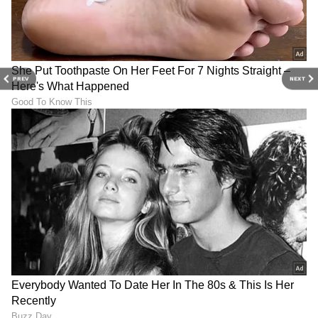
LATEST VIDEOS
PREV
NEXT
ABOUT THE AUTHOR
Sathish Kumar KH
SK
ವಿಜಯನಗರ ಜಿಲ್ಲೆ ಕಂದಗಲ್‌ಪುರ ಗ್ರಾಮದವನು ಮೂಲತಃ ಶಿಕ್ಷಕ.
ಆದರೆ, ಆಕರ್ಷಿಸಿದ್ದು ಪತ್ರಿಕೋದ್ಯಮ. ಎಂಟು ವರ್ಷಗಳಿಂದ
ಪ್ರಜಾವಾಣಿ, ವಿಜಯವಾಣಿ ನಂತರ ಇದೀಗ ಏಷ್ಯಾನೆಟ್ ಕನ್ನಡದಲ್ಲಿ
ಕಾರ್ಯನಿರ್ವಹಿಸುತ್ತಿದ್ದೇನೆ. ಕರ್ನಾಟಕ ರಾಜಕಾರಣ ನೆಚ್ಚಿನ ಕ್ಷೇತ್ರ.