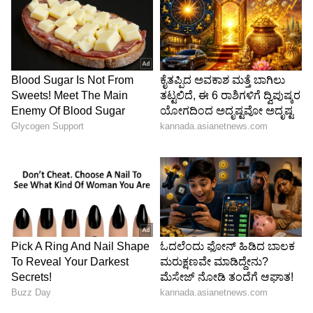
Image Credit :
X
ನೀರುಹಾವು ಚೆಕರ್ಡ್ ಕೀಲ್‌ಬ್ಯಾಕ್
'ಏಷ್ಯಾಟಿಕ್ ವಾಟರ್ ಸ್ನೇಕ್' ಎಂದೂ ಕರೆಯಲ್ಪಡುವ ಈ
ಚೆಕರ್ಡ್ ಕೀಲ್‌ಬ್ಯಾಕ್ ಹಾವುಗಳನ್ನು ಕರ್ನಾಟಕದಲ್ಲಿ
ಸಾಮಾನ್ಯವಾಗಿ 'ನೀರುಹಾವು' ಎಂದು ಕರೆಯುತ್ತಾರೆ. ಕೆರೆ,
ನದಿ, ಕಾಲುವೆ ಮತ್ತು ಜೌಗು ಪ್ರದೇಶಗಳ ಬಳಿ ಇವು ಹೆಚ್ಚಾಗಿ
ಕಾಣಸಿಗುತ್ತವೆ. ಇವು ವಿಷರಹಿತ ಹಾವುಗಳು. ಇವುಗಳ
ಮೈಮೇಲಿನ ವಿಶಿಷ್ಟವಾದ ಚೌಕಳಿ ವಿನ್ಯಾಸದಿಂದ (ಚೆಕರ್ಡ್
ಪ್ಯಾಟರ್ನ್) ಇವನ್ನು ಸುಲಭವಾಗಿ ಗುರುತಿಸಬಹುದು.
ಮೀನು, ಕಪ್ಪೆ ಹಾಗೂ ಇತರ ಸಣ್ಣ ಜಲಚರಗಳನ್ನು ಇವು ತಿಂದು