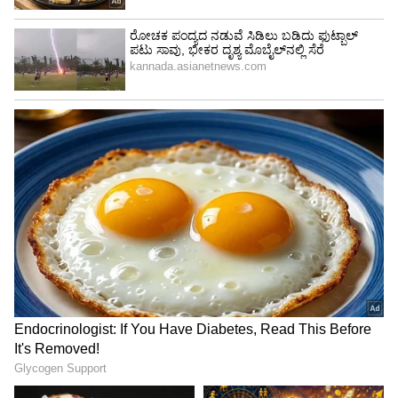
Image Credit :
X
ಇವು ಭಾರತೀಯ ಉಪಖಂಡದ ಸಿಹಿನೀರಿನ ಮೂಲಗಳ ಬಳಿ
ಸಾಮಾನ್ಯವಾಗಿ ಕಂಡುಬರುವ 'ಚೆಕರ್ಡ್ ಕೀಲ್‌ಬ್ಯಾಕ್'
(ನೀರುಹಾವು) ಜಾತಿಗೆ ಸೇರಿದ ಹಾವುಗಳು. ಇವು
ವಿಷಕಾರಿಯಲ್ಲ, ಹಾಗಾಗಿ ಭಯಪಡುವ ಅಗತ್ಯವಿಲ್ಲ ಎಂದು
ಅರಣ್ಯ ಇಲಾಖೆ ಅಧಿಕಾರಿಗಳು ಮನೆಯವರಿಗೆ ತಿಳಿಸಿದ್ದಾರೆ.
5
5