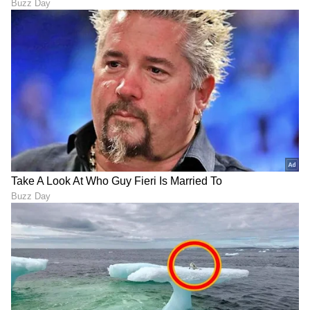
4 ಲಕ್ಷ ಸಂಬಳದ ಉದ್ಯೋಗಕ್ಕೆ
Cloths: ಮಳೆಗಾಲಕ್ಕೆ ಈ ಬಟ್ಟೆಯೇ
'ನೋ'; ಇಂದು 30 ಲಕ್ಷ ಪ್ಯಾಕೇಜ್
ಪರ್ಫೆಕ್ಟ್ ಚಾಯ್ಸ್: ಇದರ ಹಿಂದಿದೆ
ಪಡೆದ ಬೇಬಿ ಬಾಯ್‌
ಬಹುಮುಖ್ಯ ಕಾರಣ!
LATEST VIDEOS
"ರಾಜಕೀಯ ಬೇಡ, ಸಿನಿಮಾನೇ ಪ್ರಾಣ":
ಕನಕೋತ್ಸವದಲ್ಲಿ ರಿಷಬ್ ಶೆಟ್ಟಿ | Rishab
Shetty speech | Suvarna News
ಶೇ.50 ರಿಂದ ಶೇ.18 ಕ್ಕೆ TAX ಇಳಿಕೆ: ಮೋದಿ-
ಟ್ರಂಪ್ ಐತಿಹಾಸಿಕ ಒಪ್ಪಂದ | India US
Trade Deal | Party Rounds