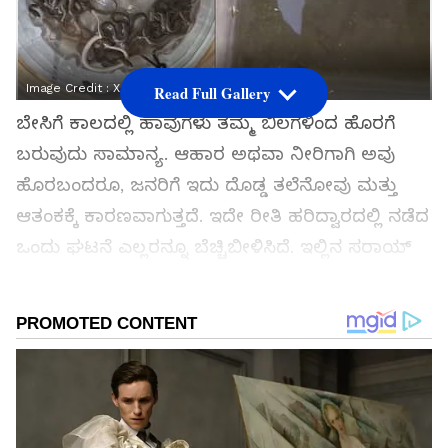
Image Credit :
X
Read Full Gallery
ಬೇಸಿಗೆ ಕಾಲದಲ್ಲಿ ಹಾವುಗಳು ತಮ್ಮ ಬಿಲಗಳಿಂದ ಹೊರಗೆ
ಬರುವುದು ಸಾಮಾನ್ಯ. ಆಹಾರ ಅಥವಾ ನೀರಿಗಾಗಿ ಅವು
ಹೊರಬಂದರೂ, ಜನರಿಗೆ ಇದು ದೊಡ್ಡ ತಲೆನೋವು ಮತ್ತು
ಆತಂಕಕ್ಕೆ ಕಾರಣವಾಗುತ್ತದೆ. ಇದೇ ರೀತಿ ಹರಿದ್ವಾರದಲ್ಲಿ ನಡೆದ
ಒಂದು ಘಟನೆ ಎಲ್ಲರನ್ನೂ ಬೆಚ್ಚಿಬೀಳಿಸಿದೆ. ಇಲ್ಲಿನ ಸರಾಯ್
ಗ್ರಾಮದ ಮನೆಯೊಂದರ ನೀರಿನ ಟ್ಯಾಂಕ್‌ನಲ್ಲಿ ಬರೋಬ್ಬರಿ
27 ಹಾವುಮರಿಗಳು ಪತ್ತೆಯಾಗಿವೆ.
ಸಮಗ್ರ ಸುದ್ದಿ ಮೂಲವನ್ನಾಗಿ asianet suvarna news ಅನ್ನು
ಆಯ್ಕೆ ಮಾಡಿಕೊಳ್ಳಿ