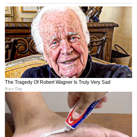
ಬದುಕುತ್ತವೆ. ಅಪಾಯ ಎದುರಾದಾಗ ಆಕ್ರಮಣಕಾರಿ ಸ್ವಭಾವ
ತೋರಿಸಿದರೂ, ಸಾಮಾನ್ಯವಾಗಿ ಮನುಷ್ಯರಿಗೆ ಇವುಗಳಿಂದ
ಯಾವುದೇ ಹಾನಿಯಿಲ್ಲ. ಸಿಹಿನೀರಿನ ಪರಿಸರ ವ್ಯವಸ್ಥೆಯ
ಸಮತೋಲನ ಕಾಪಾಡುವಲ್ಲಿ ಈ ಹಾವುಗಳು ಪ್ರಮುಖ ಪಾತ್ರ
ವಹಿಸುತ್ತವೆ.