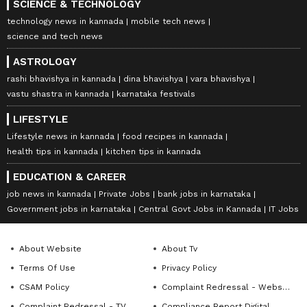
SCIENCE & TECHNOLOGY
technology news in kannada
mobile tech news
science and tech news
ASTROLOGY
rashi bhavishya in kannada
dina bhavishya
vara bhavishya
vastu shastra in kannada
karnataka festivals
LIFESTYLE
Lifestyle news in kannada
food recipes in kannada
health tips in kannada
kitchen tips in kannada
EDUCATION & CAREER
job news in kannada
Private Jobs
bank jobs in karnataka
Government jobs in karnataka
Central Govt Jobs in Kannada
IT Jobs
About Website
About Tv
Terms Of Use
Privacy Policy
CSAM Policy
Complaint Redressal - Website
Complaint Redressal - TV
Compliance Report Digital