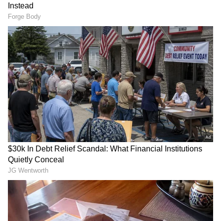
Image Credit :
X
ವಾಟರ್ ಟ್ಯಾಂಕ್‌ನಲ್ಲಿ 27 ಹಾವುಮರಿಗಳು!
ಜೂನ್ 8 ರಂದು ಈ ಘಟನೆ ನಡೆದಿದೆ. ಮನೆಯ ಟ್ಯಾಂಕ್‌ನಿಂದ
ನೀರು ಬರದಿದ್ದಾಗ, ಕುಟುಂಬದವರು ಪರಿಶೀಲಿಸಲು
ಹೋಗಿದ್ದಾರೆ. ಆಗ ಟ್ಯಾಂಕ್ ಒಳಗೆ ಹಾವುಮರಿಗಳು
ಇರುವುದನ್ನು ಕಂಡು ಗಾಬರಿಯಾಗಿದ್ದಾರೆ. ತಕ್ಷಣವೇ ಅವರು
ಅರಣ್ಯ ಇಲಾಖೆಗೆ ಮಾಹಿತಿ ನೀಡಿದ್ದಾರೆ.