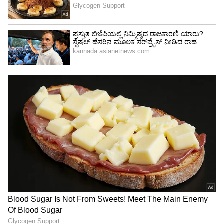
ಇಂತಹ ಆಸನಗಳನ್ನು ಮಾಡುವ ಮೊದಲು ವೈದ್ಯರ ಸಲಹೆ
ಪಡೆಯುವುದು ಕಡ್ಡಾಯ’ ಎಂದು ಶಶಿ ಪ್ರಭಾ ಹೇಳಿದ್ದಾರೆ.
4
4