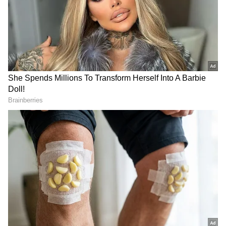
ಸಮಗ್ರ ಸುದ್ದಿ ಮೂಲವನ್ನಾಗಿ asianet suvarna news ಅನ್ನು
ಆಯ್ಕೆ ಮಾಡಿಕೊಳ್ಳಿ
2