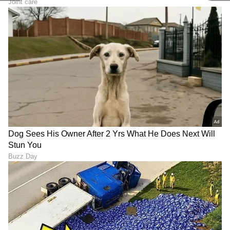
ಬೆಳೆದಿದ್ದು ಬೆಂಗಳೂರಿನಲ್ಲಿ. ಸ್ನಾತಕೋತ್ತರ ಪದವಿಯನ್ನು ಬೆಂಗಳೂರು
ವಿಶ್ವವಿದ್ಯಾಲಯದಿಂದ ಪಡೆದಿದ್ದೇನೆ. ದೂರದರ್ಶನದಲ್ಲಿ ಇಂಟರ್ನ್‌ಶಿಪ್
ಗರ್ಭಿಣಿ ಮಹಿಳೆ
ನಿರ್ವಹಣೆ. ಪ್ರಜಾವಾಣಿ ಮತ್ತು ಉದಯವಾಣಿ ಡಿಜಿಟಲ್ ವಿಭಾಗದಲ್ಲಿ
ಯೋಗ
ಬೆಂಗಳೂರು
ವೈರಲ್ ಸುದ್ದಿ
ಬರಹಗಾರ ಹಾಗೂ ಕಂಟೆಂಟ್ ಡೆವಲಪರ್ ಆಗಿ ಕೆಲಸ ಮಾಡಿದ್ದೇನೆ.
ಮನರಂಜನೆ ಸುದ್ದಿಗಳ ಬಗ್ಗೆ ತುಂಬಾ ಆಸಕ್ತಿ. ಸಿನಿಮಾ ವೀಕ್ಷಿಸುವುದು,
ಸಂಗೀತ ಕೇಳುವುದು ಮತ್ತು ಕ್ರೀಡೆ ನೆಚ್ಚಿನ ಹವ್ಯಾಸಗಳು.