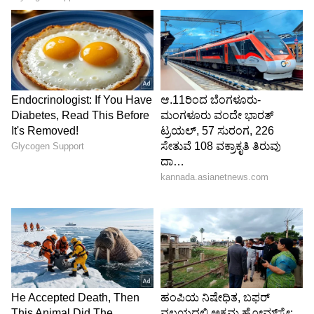
Image Credit :
Instagram / Yogyatra With Shashi
ವಿಭಿನ್ನ ಪ್ರತಿಕ್ರಿಯೆಗಳು
ಶಶಿ ಪ್ರಭಾ ಪೋಸ್ಟ್ ಮಾಡಿದ ಯೋಗ ವಿಡಿಯೋಗಳಿಗೆ
ನೆಟ್ಟಿಗರಿಂದ ವಿಭಿನ್ನ ಪ್ರತಿಕ್ರಿಯೆಗಳು ವ್ಯಕ್ತವಾಗಿವೆ. ಅನೇಕರು
ಅವರ ಪ್ರಯತ್ನವನ್ನು ಬೆಂಬಲಿಸಿದ್ದಾರೆ. ಇನ್ನು ಕೆಲವರು,
ಗರ್ಭಾವಸ್ಥೆಯಲ್ಲಿ ಇಂತಹ ಸಾಹಸ ಮಾಡುವುದು ಮಗುವಿನ
ಆರೋಗ್ಯಕ್ಕೆ ಅಪಾಯಕಾರಿ ಎಂದು ಕಮೆಂಟ್ ಮಾಡಿದ್ದಾರೆ.
ಮತ್ತೆ ಕೆಲವರು ಇದೊಂದು ಪಬ್ಲಿಸಿಟಿ ಸ್ಟಂಟ್ ಅಷ್ಟೇ ಎಂದು
ಟೀಕಿಸಿದ್ದಾರೆ. ‘ಇಂತಹ ಯೋಗಾಸನಗಳನ್ನು ಮಾಡಬೇಡ
ಎಂದು ನನ್ನ ತಾಯಿಯೂ ಬೈದಿದ್ದರು, ಆದರೆ ನಾನು
ಯೋಗಾಭ್ಯಾಸವನ್ನು ನಿಲ್ಲಿಸಲಿಲ್ಲ’ ಎಂದು ಶಶಿ ಪ್ರಭಾ