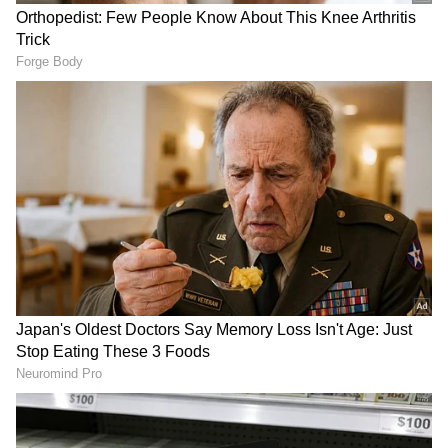
4
Image Credit :
Instagram / Yogyatra With Shashi
ಬೆಂಗಳೂರಿನ ಯೋಗ ಶಿಕ್ಷಕಿ ಶಶಿಪ್ರಭಾ ದ್ವಿವೇದಿ
ಬೆಂಗಳೂರಿನ ಯೋಗ ಶಿಕ್ಷಕಿ ಶಶಿಪ್ರಭಾ ದ್ವಿವೇದಿ ಇತ್ತೀಚೆಗೆ
ಸೋಶಿಯಲ್ ಮೀಡಿಯಾದಲ್ಲಿ ವಿಡಿಯೋವೊಂದನ್ನು
ಹಂಚಿಕೊಂಡಿದ್ದಾರೆ. ಸೀರೆಯುಟ್ಟಿರುವ ಅವರು, 9 ತಿಂಗಳ
ಗರ್ಭಿಣಿ. ಈ ಸ್ಥಿತಿಯಲ್ಲೂ ಅವರು ಅದ್ಭುತ ಯೋಗಾಸನಗಳನ್ನು
ಮಾಡಿದ್ದಾರೆ. ಸಾಮಾನ್ಯರು ಮಾಡಲು ಕಷ್ಟಪಡುವ ಚಕ್ರಾಸನ,
ಶೀರ್ಷಾಸನದಂತಹ ಕಠಿಣ ಆಸನಗಳನ್ನು ಅವರು ಮಾಡಿದ್ದಾರೆ.
ಈ ವಿಡಿಯೋ ಈಗ ವೈರಲ್ ಆಗಿದ್ದು, ಸುಮಾರು 2 ಕೋಟಿಗೂ