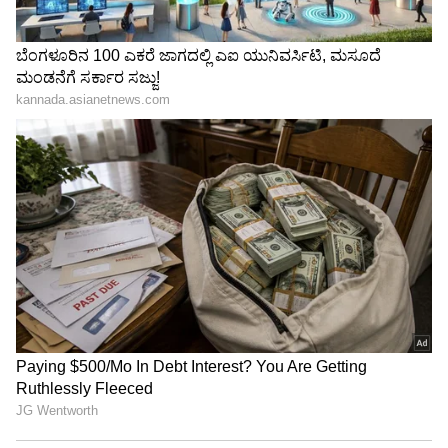
Related Articles
Viral Video: ಪಾರ್ಸೆಲ್ ಅಂತ ಬುಕ್ ಮಾಡಿದ್ರು, ಬಂದು
ನೋಡಿದ್ರೆ ಮುದ್ದಾದ ನಾಯಿ: ರಾಪಿಡೋ ಡ್ರೈವರ್‌ ಶಾಕ್!
Viral Video: ಐಫೆಲ್ ಟವರ್ ಮುಂದೆ ಭಾರತೀಯ
ಮಹಿಳೆಯರ ಸೀರೆ ಕ್ಯಾಟ್‌ವಾಕ್: ಡ್ಯಾನ್ಸ್‌ಗಿಂತ ಇದೇ
ಚೆಂದ ಅನ್ನೋದಾ!
3
4