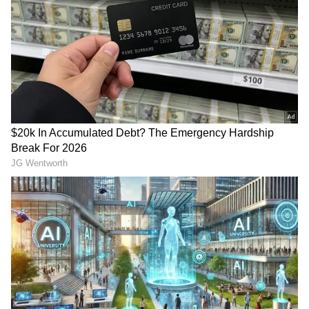
ಹೆಚ್ಚು (20 ಮಿಲಿಯನ್) ವೀಕ್ಷಣೆ ಪಡೆದಿದೆ. ಅವರ ಫಿಟ್ನೆಸ್
ಮತ್ತು ದೇಹದ ಮೈಕಟ್ಟು ನೋಡಿ ನೆಟ್ಟಿಗರು
ಆಶ್ಚರ್ಯಚಕಿತರಾಗಿದ್ದಾರೆ. ಎಷ್ಟೇ ದೊಡ್ಡ ಯೋಗ ಟೀಚರ್
ಆದರೂ, ಹೆರಿಗೆಗೆ ಕೆಲವೇ ದಿನಗಳಿರುವಾಗ ಇಂತಹ
ಆಸನಗಳನ್ನು ಮಾಡುವುದು ಅಪಾಯಕಾರಿ ಎಂದು ಕೆಲವರು
ಕಮೆಂಟ್ ಮಾಡಿದ್ದಾರೆ.