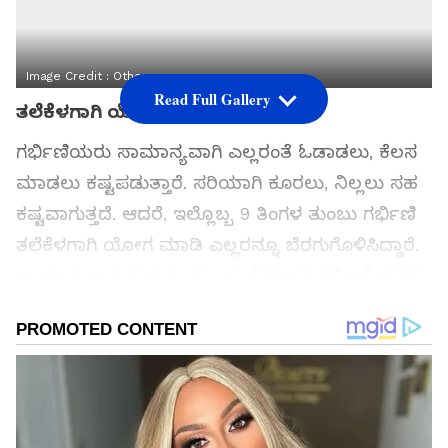
Image Credit :
Others
Read Full Gallery
ತಲೆಕೆಳಗಾಗಿ ಯೋಗ
ಗರ್ಭಿಣಿಯರು ಸಾಮಾನ್ಯವಾಗಿ ಎಲ್ಲರಂತೆ ಓಡಾಡಲು, ಕೆಲಸ
ಮಾಡಲು ಕಷ್ಟಪಡುತ್ತಾರೆ. ಸರಿಯಾಗಿ ಕೂರಲು, ನಿಲ್ಲಲು ಸಹ
ಕಷ್ಟವಾಗುತ್ತದೆ. ಆದರೆ, ಇಲ್ಲೊಬ್ಬ 9 ತಿಂಗಳ ತುಂಬು ಗರ್ಭಿಣಿ
ತಲೆಕೆಳಗಾಗಿ ಯೋಗ ಮಾಡಿ ಎಲ್ಲರನ್ನೂ ಬೆರಗುಗೊಳಿಸಿದ್ದಾರೆ.
ಸಾಮಾನ್ಯವಾಗಿ ವೈದ್ಯರು ಸುಲಭ ಹೆರಿಗೆಗಾಗಿ ಗರ್ಭಿಣಿಯರಿಗೆ
ಸಣ್ಣಪುಟ್ಟ ಯೋಗಾಸನಗಳನ್ನು ಮಾಡಲು ಸಲಹೆ ನೀಡುತ್ತಾರೆ.
ಗರ್ಭಿಣಿಯರು ಯೋಗ ಮಾಡುವುದು ಸಾಮಾನ್ಯ. ಆದರೆ
ಬೆಂಗಳೂರಿನ ಈ ಯೋಗ ಟೀಚರ್ 9 ತಿಂಗಳ
ಗರ್ಭಿಣಿಯಾಗಿದ್ದುಕೊಂಡು ಮಾಡಿದ ಯೋಗಾಸನಗಳು
ಎಲ್ಲರನ್ನೂ ಬೆಚ್ಚಿಬೀಳಿಸಿವೆ.