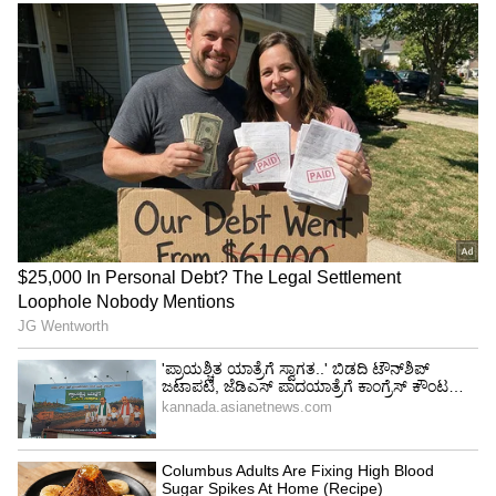
Image Credit :
Instagram / Yogyatra With Shashi
ವೈದ್ಯರ ಸಲಹೆ ಪಡೆಯುವುದು ಕಡ್ಡಾಯ
‘ಜನರು ನಾನು ಗರ್ಭಿಣಿಯಾಗಿ ಮಾಡುವ ಯೋಗಾಸನಗಳನ್ನು
ಮಾತ್ರ ನೋಡುತ್ತಿದ್ದಾರೆ. ಆದರೆ ಇದರ ಹಿಂದೆ ನನ್ನ ಹಲವು
ವರ್ಷಗಳ ಕಠಿಣ ಪರಿಶ್ರಮವಿದೆ. ಅನೇಕ ವರ್ಷಗಳ ಕಠಿಣ
ತರಬೇತಿಯ ನಂತರವೇ ನಾನು ಈ ಆಸನಗಳನ್ನು ಮಾಡಲು
ಸಾಧ್ಯವಾಗಿದೆ. ನಾನು ಸದ್ಯ 9 ತಿಂಗಳ ಗರ್ಭಿಣಿ ಎಂಬುದು
ನಿಜ. ಆದರೆ ಎಲ್ಲರೂ ಈ ಆಸನಗಳನ್ನು ಮಾಡಲು ಸಾಧ್ಯವಿಲ್ಲ.
ಪ್ರತಿಯೊಬ್ಬ ಮಹಿಳೆಯ ದೇಹವೂ ಒಂದೇ ರೀತಿ ಇರುವುದಿಲ್ಲ.