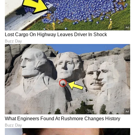
DOWNLOAD APP
RECOMMENDED STORIES
ಪ್ರಧಾನಿ ಮೋದಿ ಮತ್ತೊಂದು
ಒಂದೇ ಒಂದು ₹100 ಯೂಟ್ಯೂಬ್
ವಿಡಿಯೋ ; ಈ ಬಾರಿ ಮನವಿ
ಮೆಸೇಜ್ ಬದಲಿ ಮಾಡ್ತು ಈ
ಮಾಡಿದ್ದು ಏನೆಂದರೆ..
ಯುವಕನ ಭವಿಷ್ಯ: ಈಗ ₹8 ಕೋಟಿ
ಟರ್ನೋವರ್!