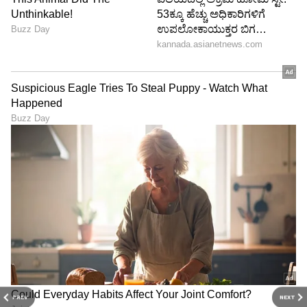
ಹೇಳಿದ್ದಾರೆ.
LATEST VIDEOS
ABOUT THE AUTHOR
Govindaraj S
GS
ಏಷ್ಯಾನೆಟ್ ಸುವರ್ಣ ಡಿಜಿಟಲ್ ಕನ್ನಡ ವಿಭಾಗದಲ್ಲಿ ಉಪ ಸಂಪಾದಕ.
PREV
NEXT
ಕಳೆದ 8 ವರ್ಷಗಳಿಂದ ಮಾಧ್ಯಮ ಪ್ರಪಂಚದಲ್ಲಿದ್ದೇನೆ. ಹುಟ್ಟಿ