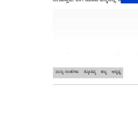
ಆಗ ನೀವು ಬಯಸಿದ ಫಲಿತಾಂಶಗಳ
ಕಾಗೆ ನಿಮ್ಮ ಛಾವಣಿಯ ಮೇಲೆ ಕುಳಿತು ಪೂರ್ವ
ವಾಸ್ತು ಸಲಹೆಗಳು
ಜ್ಯೋತಿಷ್ಯ
ಹಬ್ಬ
ಅದೃಷ್ಟ
ರೀತಿಯಾಗಿ ಕೂಗಿದ್ರೆ ನಿಮ್ಮ ಆಸೆ ಈಡೇರಬ
ABOUT THE AUTHOR
ವಿಜಯವನ್ನು ಸಹ ಸೂಚಿಸುತ್ತದೆ. ಆಗ್ನೇಯ ದಿ
Pavna Das
PD
ನೀಡುತ್ತದೆ. ಆದ್ದರಿಂದ, ಕಾಗೆ ನಿಮ್ಮ ಛಾವಣ
ಮೂಲತಃ ಮಂಗಳೂರಿನವಳು. ಮಂಗಳೂರು ವ
ಕಳೆದ 12 ವರ್ಷಗಳಿಂದ ಪತ್ರಿಕೆ ಹಾಗೂ ಡಿಜ
ದಿನಗಳು ಬರಬಹುದು ಎಂದು ಸೂಚಿಸುತ್ತದೆ.
ಟಿವಿ ಭಾರತ್, ಕನ್ನಡ ನ್ಯೂಸ್ ನೌ, ವ
ಸುವರ್ಣದಲ್ಲಿ ಫ್ರೀಲಾನ್ಸರ್ . ಮನೋರಂಜನ
ಹಣ ನಷ್ಟವಾಗುವ ಸಾಧ್ಯತೆ
ಮನೆಯ ಛಾವಣಿಯ ಮೇಲೆ ಕಾಗೆ ಪಶ್ಚಿಮಕ್ಕೆ ಮು
ಎಂದರ್ಥ. ಇದು ಅತಿಥಿಗಳ ಆಗಮನವನ್ನು ಸಹ ಸೂಚಿ