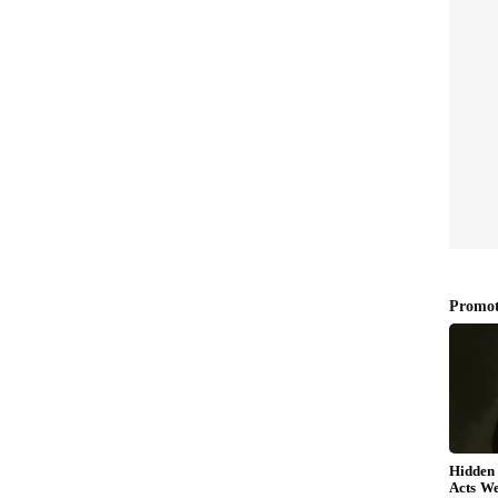
ೇಲೆ
Astro Tips: ಬಾಗಿಲಿನ ಹಿಂದೆ ಒದ್ದೆ
ಟವೆಲ್ ಹಾಕ್ತೀರಾ? ರಾಹು ದೋಷ
ತೆ,
ಕಾಡದೆ ಬಿಡಲ್ಲ