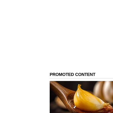
ವಾಸ್ತು ಶಾಸ್ತ್ರದಲ್ಲಿ ಉಪ್ಪಿಗೆ ವಿಶೇಷ ಪ್ರಾ
ಸಂಬಂಧ ಹೊಂದಿದೆ ಎಂದು ನಂಬಲಾಗಿದೆ. ಉಪ
ನಡುವೆ ಭಿನ್ನಾಭಿಪ್ರಾಯಗಳು, ಉದ್ವೇಗಗಳು 
ಹೇಳಲಾಗುತ್ತದೆ. ಅದಕ್ಕಾಗಿಯೇ ಉಪ್ಪು ಯಾವಾಗ
ನೋಡಿಕೊಳ್ಳಬೇಕು.
4