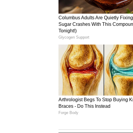
6
Image Credit :
Instagram
ಅಕ್ಕಿ
ಅಕ್ಕಿ