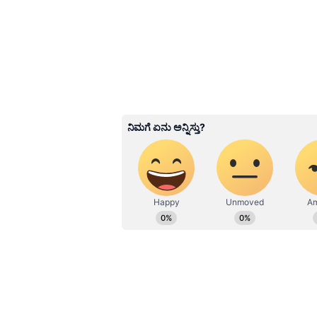
ಪರಿಗಣಿಸಲಾಗುತ್ತದೆ. ಗುರುವು ಜ್ಞಾನ, ಗೌರವ
ಆದ್ದರಿಂದ ಮನೆಯಲ್ಲಿ ಅರಿಶಿನ ಸಂಪೂರ್ಣ
ಪರಿಗಣಿಸುವುದಿಲ್ಲ. ಅರಿಶಿನ ಕಡಿಮೆ ಆಗುತ್ತಿದ
ಒಳ್ಳೆಯದು ಎಂದು ಹೇಳಲಾಗುತ್ತದೆ.
Related Articles
ಆರೋಗ್ಯಕ್ಕೆ ಅಮೃತ, ಗಂಡ-ಹ
ಪಾಲಿಗೆ ವಿಲನ್; ಈ ಗಿಡ ಮ
ಬೆಳೆಸದಿದ್ರೇನೇ ಒಳ್ಳೇದಂತೆ!