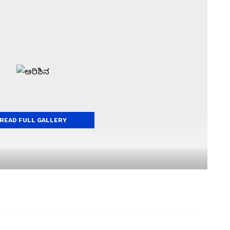
READ FULL GALLERY
ತ ಪವಿತ್ರವಾದ ಸ್ಥಾನವಿದೆ. ಇದನ್ನು ಗುರು ಗ್ರಹದ ಸಂಕೇತವೆಂದು