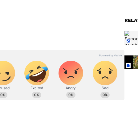
, ಶುಭ ಫಲಿತಾಂಶಗಳು ಮತ್ತು ಅಭಿವೃದ್ಧಿಯ ಕಾರಕನಾಗಿದ್ದಾನೆ.
ವಾಗಿ ಖಾಲಿಯಾಗುವುದನ್ನು ಶುಭ ಸೂಚನೆ ಎಂದು
್ದಂತೆಯೇ ಹೊಸ ದಾಸ್ತಾನನ್ನು ಸಿದ್ಧವಾಗಿಟ್ಟುಕೊಳ್ಳುವುದು
RELA
ೆಂಡ್ತಿ
ಅಲೋವೆರಾ ಗಿಡ ಹೂವು
ನೆಯಲ್ಲಿ
ಬಿಟ್ಟಿದೆಯೇ? ನಿಮ್ಮ ಮನೆ ಅದೃಷ್ಟದ
ವಾಸ್ತು ಬದಲಾಗೋದು ಖಚಿತ!