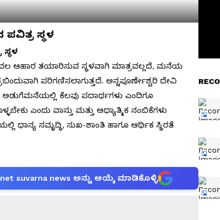
 ಪವಿತ್ರ ಸ್ಥಳ
 ಸ್ಥಳ
ೇವಲ ಆಹಾರ ತಯಾರಿಸುವ ಸ್ಥಳವಾಗಿ ಮಾತ್ರವಲ್ಲದೆ, ಮನೆಯ
ಿಂದುವಾಗಿ ಪರಿಗಣಿಸಲಾಗುತ್ತದೆ. ಅನ್ನಪೂರ್ಣೇಶ್ವರಿ ದೇವಿ
RECO
ುವ ಅಡುಗೆಮನೆಯಲ್ಲಿ ಕೆಲವು ಪದಾರ್ಥಗಳು ಎಂದಿಗೂ
ೇಕು ಎಂದು ವಾಸ್ತು ಮತ್ತು ಆಧ್ಯಾತ್ಮಿಕ ನಂಬಿಕೆಗಳು
ಲಿ ಧಾನ್ಯ ಸಮೃದ್ಧಿ, ಸುಖ-ಶಾಂತಿ ಹಾಗೂ ಆರ್ಥಿಕ ಸ್ಥಿರತೆ
anet suvarna news ಅನ್ನು ಆಯ್ಕೆ ಮಾಡಿಕೊಳ್ಳಿ