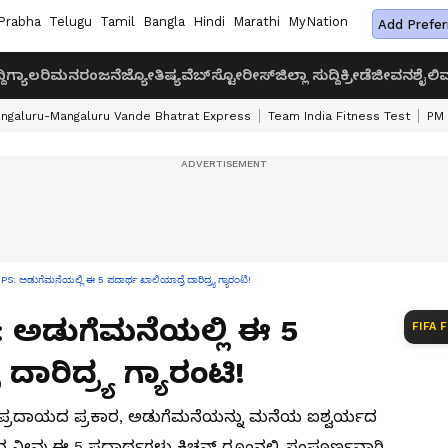
Prabha
Telugu
Tamil
Bangla
Hindi
Marathi
MyNation
Add Prefer
ದಿ
ಗ್ಯಾಲರಿ
ಮನರಂಜನೆ
ಜ್ಯೋತಿಷ್ಯ
ವೆಬ್‌ಸ್ಟೋರೀಸ್
ಜಿಲ್ಲಾ ಸುದ್ದಿ
ಕ್ರೀಡೆ
ಜೀವನಶೈಲಿ
ವ
ngaluru-Mangaluru Vande Bhatrat Express
Team India Fitness Test
PM 
 ಅಡುಗೆಮನೆಯಲ್ಲಿ ಈ 5 ಪದಾರ್ಥ ಖಾಲಿಯಾದ್ರೆ ದಾರಿದ್ರ್ಯ ಗ್ಯಾರಂಟಿ!
s: ಅಡುಗೆಮನೆಯಲ್ಲಿ ಈ 5
FIFA 
ಾರಿದ್ರ್ಯ ಗ್ಯಾರಂಟಿ!
ಂಪ್ರದಾಯದ ಪ್ರಕಾರ, ಅಡುಗೆಮನೆಯನ್ನು ಮನೆಯ ಐಶ್ವರ್ಯದ
ಿಂದ ನೀವು ಈ 5 ಪದಾರ್ಥಗಳು ಕಿಚನ್‌ ರೂಂನಲ್ಲಿ ಸಂಪೂರ್ಣವಾಗಿ