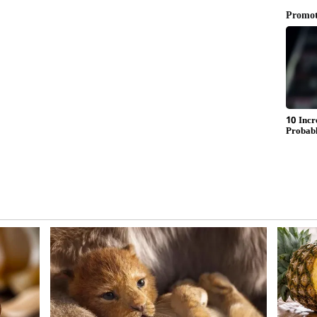
ಧಾನ್ಯತೆಯಿದೆ. ಇದು ರಾಹು ಮತ್ತು ಕೇತು ಗ್ರಹಗಳ ಪ್ರಭಾವದೊಂದಿಗೆ
್ಪಿನ ಡಬ್ಬಿ ಸಂಪೂರ್ಣವಾಗಿ ಖಾಲಿಯಾದರೆ ಕುಟುಂಬದ ಸದಸ್ಯರ
ಮತ್ತು ಮಾನಸಿಕ ಆತಂಕಗಳು ಹೆಚ್ಚಾಗುವ ಸಾಧ್ಯತೆಯಿದೆ ಎಂದು
ಲೂ ಸ್ವಲ್ಪಮಟ್ಟಿಗೆ ದಾಸ್ತಾನಿನಲ್ಲಿ ಇರುವಂತೆ