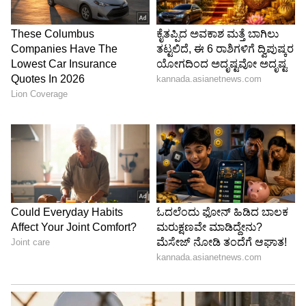
4
5
Image Credit :
Zee Kannada
ನಿಗೂಢದಲ್ಲಿಯೇ ಉಳಿದ ಮತ್ತೊಂದು ಪಾತ್ರ
ಗೌತಮ್ ಮತ್ತು ಭೂಮಿಕಾ ವಿರುದ್ಧ ಶಕುಂತಲಾ ಮಾಡುತ್ತಿರುವ