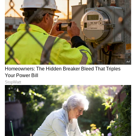
ಷಡ್ಯಂತ್ರಕ್ಕೆ ಶಕುನಿ ಮಾಮಾ ಸಾಥ್ ನೀಡ್ತಾನಾ ಎಂಬುದರ
ಬಗ್ಗೆ ಅನುಮಾನವಿದೆ. ಜೈಲಿನಿಂದ ಬಂದ ಬಳಿಕ ಗೌತಮ್‌
ಜೊತೆಯಲ್ಲಿ ನಿಂತುಕೊಂಡು ಲಕ್ಷ್ಮೀಕಾಂತ್ ಕೆಲಸ ಮಾಡಿದ್ದನು.
ತಂಗಿ ಮತ್ತು ಸೋದರಳಿಯನಿಗೆ ಲಕ್ಷ್ಮೀಕಾಂತ್ ಸಾಥ್ ಕೊಟ್ಟು
ಗೌತಮ್ ವಿರುದ್ಧ ಹೋಗ್ತಾನಾ ಎಂಬುವುದು ಮುಂದಿನ
ದಿನಗಳಲ್ಲಿ ತಿಳಿಯಲಿದೆ.
5
5
Image Credit :
Zee Kannada
ಮಲ್ಲಿ ಬರ್ತಾಳಾ?