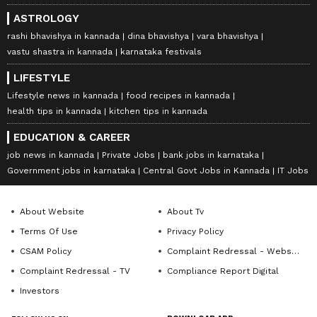
ASTROLOGY
rashi bhavishya in kannada
dina bhavishya
vara bhavishya
vastu shastra in kannada
karnataka festivals
LIFESTYLE
Lifestyle news in kannada
food recipes in kannada
health tips in kannada
kitchen tips in kannada
EDUCATION & CAREER
job news in kannada
Private Jobs
bank jobs in karnataka
Government jobs in karnataka
Central Govt Jobs in Kannada
IT Jobs
About Website
About Tv
Terms Of Use
Privacy Policy
CSAM Policy
Complaint Redressal - Website
Complaint Redressal - TV
Compliance Report Digital
Investors