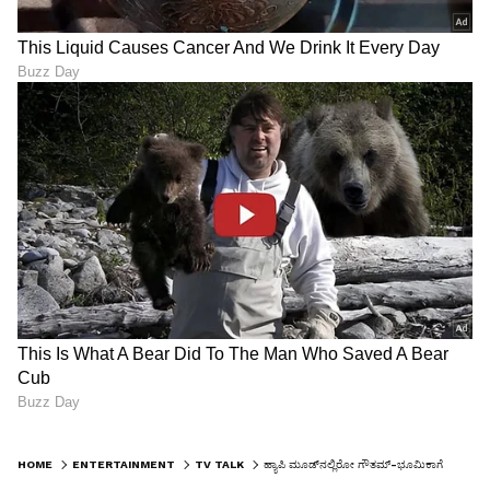
HOME
ENTERTAINMENT
TV TALK
ಹ್ಯಾಪಿ ಮೂಡ್‌ನಲ್ಲಿರೋ ಗೌತಮ್-ಭೂಮಿಕಾಗೆ ಡಬಲ್ ಶಾಕ್; ಇಬ್ಬರಲ್ಲಿ ಯಾರಿಗೆ ಕಾದಿದೆ ಆಪತ್ತು?