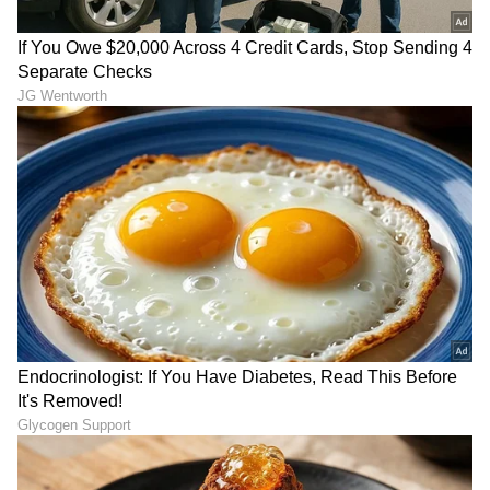
ಡಿಜಿಟಲ್ ಮಾಧ್ಯಮದಲ್ಲಿ 8 ವರ್ಷಗಳ ಅನುಭವ. ಎಂ.ಕಾಂ. ಓದಿ
ಕೆಲಸ ಆರಂಭಿಸಿದ್ದು ಖಾಸಗಿ ಬ್ಯಾಂಕ್‌ವೊಂದರಲ್ಲಿ. ಆಕರ್ಷಿಸಿದ್ದು
ಅಮೃತಧಾರೆ
ಪತ್ರಿಕೋದ್ಯಮ. ಯಾವ ಟಾಪಿಕ್ ಕೊಟ್ಟರೂ ಬರೆಯಬಲ್ಲೆ. ಓಟಿಟಿ
ಜೀ ಕನ್ನಡ
ಕನ್ನಡ ಧಾರಾವಾಹಿ
ಮೂವಿ ನೋಡೋದು ಇಷ್ಟ.
ಕನ್ನಡ ಸಿನಿಮಾ (
Kannada Cinema News
), ಟಿವಿ
ಕಾರ್ಯಕ್ರಮಗಳು (
Kannada TV Shows
), ಸೆಲೆಬ್ರಿಟಿ
ಸುದ್ದಿಗಳು ಮತ್ತು ಇತ್ತೀಚಿನ ಸುದ್ದಿಗಳಿಗಾಗಿ ಏಷ್ಯಾನೆಟ್
ಸುವರ್ಣ ನ್ಯೂಸ್‌ನಲ್ಲಿ ಮನರಂಜನಾ ವಿಭಾಗ ನೋಡಿ.
ಸಿನಿಮಾ ವಿಮರ್ಶೆಗಳು (
Kannada Movies Review
),
ತಾರೆಯರ ಸಂದರ್ಶನಗಳು, ಧಾರಾವಾಹಿ ಅಪ್‌ಡೇಟ್ಸ್‌,
ತೆರೆಮರೆಯ ಕಥೆಗಳು,
OTT ರಿಲೀಸ್‌
ಗಳ ಬಗ್ಗೆ
ಮಾಹಿತಿಯೂ ಇಲ್ಲಿದೆ.