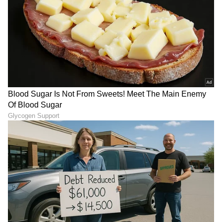
LATEST VIDEOS
ABOUT THE AUTHOR
Mahmad Rafik
MR
ಮಹ್ಮದ್ ರಫಿಕ್ ವಿಜಯಪುರದ ಬೇನಾಳ RC ಗ್ರಾಮದವನು. ಪಬ್ಲಿಕ್
ಟಿವಿ ಡಿಜಿಟಲ್, ನ್ಯೂಸ್ 18 ಕನ್ನಡ, ಇದೀಗ ಏಷ್ಯಾನೆಟ್ ಕನ್ನಡ ಸೇರಿ