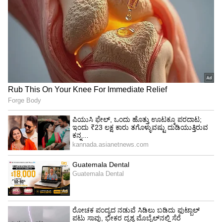
Amruthadhaare: ಭೂಮಿಕಾ ಬರೆದ ಡೈರಿ ಈಗ
'ಅಮೃತಧಾರೆ' ಪುಸ್ತಕವಾಯ್ತು; ಪತ್ರಕರ್ತ ಜೋಗಿ ಎಂಟ್ರಿ
Amruthadhaare Serial: ಗೌತಮ್‌ಗೆ ಮಾರಣಾಂತಿಕ
ಕಾಯಿಲೆ; ಸಾವಿನಿಂದಲೇ 'ಅಮೃತಧಾರೆ' ಅಂತ್ಯ
ಆಗುತ್ತಾ?
3
5
Image Credit :
Zee Kannada
ಬಿಗ್ ಶಾಕ್