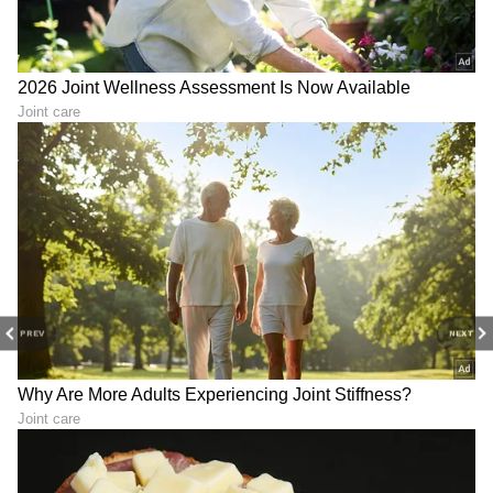
ಸೀರಿಯಲ್ 2.ಓ ತಿರುವು ಪಡೆದುಕೊಂಡಿರುವ ಕಾರಣ ಮಲ್ಲಿ
ಮತ್ತೆ ಕಂಬ್ಯಾಕ್ ಮಾಡುವ ಸಾಧ್ಯತೆಗಳಿವೆ. ಐಪಿಎಸ್
ಅಧಿಕಾರಿಯಾಗಿರುವ ಮಲ್ಲಿ ಮೂಲಕ ಜೈದೇವ್ ಮತ್ತು
ಶಕುಂತಲಾ ಪಾತ್ರವನ್ನು ಕೊನೆ ಮಾಡಬಹುದು ಎಂದು
ಸೀರಿಯಲ್ ವೀಕ್ಷಕರು ಮಾತನಾಡಿಕೊಳ್ಳುತ್ತಿದ್ದಾರೆ.
PREV
NEXT