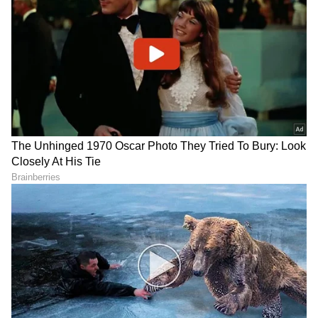
LATEST VIDEOS
"ರಾಜಕೀಯ ಬೇಡ, ಸಿನಿಮಾನೇ ಪ್ರಾಣ":
ಕನಕೋತ್ಸವದಲ್ಲಿ ರಿಷಬ್ ಶೆಟ್ಟಿ | Rishab
Shetty speech | Suvarna News
ಶೇ.50 ರಿಂದ ಶೇ.18 ಕ್ಕೆ TAX ಇಳಿಕೆ: ಮೋದಿ-
ಟ್ರಂಪ್ ಐತಿಹಾಸಿಕ ಒಪ್ಪಂದ | India US
Trade Deal | Party Rounds