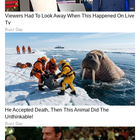
ಮದುಮಗಳ ಲುಕ್​ನಲ್ಲಿ
Bigg Boss ಮನೆಗೆ ನಿಮ್ಮನ್ನು
ಮಂಗಳೂರು ಪುಟ್ಟಿ ರಕ್ಷಿತಾ ಶೆಟ್ಟಿ-
ಸೆಲೆಕ್ಟ್​ ಮಾಡಲು ಬರ್ತಿದ್ದಾರೆ ಈ
ಇದರ ಗುಟ್ಟೇನು ಗೊತ್ತಾ?
ಹ್ಯಾಂಡ್​ಸಮ್​: ಅಗ್ನಿ ಪರೀಕ್ಷೆಯ
Something Special?
ತೀರ್ಪುಗಾರರು ಇವರೇ
ಆ ಯುವಕನ ಜೊತೆ
BBK 13: ನೀವು ಬಿಗ್ ಬಾಸ್‌ಗೆ
ಕಾಣಿಸಿಕೊಂಡ ಬೆನ್ನಲ್ಲೇ
ಹೋಗ್ಬೇಕಾ? ಲಾಲ್‌ಬಾಗ್ ಫ್ಲವರ್
ಮತ್ತೊಂದು ಬಿಗ್​ ಸರ್​ಪ್ರೈಸ್​
ಶೋನಲ್ಲಿ ಸಿಕ್ಕಿದೆ ಭರ್ಜರಿ
ಕೊಟ್ಟ Bigg Boss ಸ್ಪಂದನಾ
ಅವಕಾಶ!