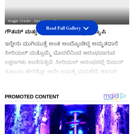
Image Credit :
Zee Kannada
Read Full Gallery
ಗೌತಮ್ ಮತ್ತು ಭೂಮಿಕಾ ಫುಲ್ ಹ್ಯಾಪಿ ಹ್ಯಾಪಿ
ಇನ್ನೇನು ಮುಗಿಯುತ್ತೆ ಅಂತ ಅಂದ್ಕೊಂಡಿದ್ದ ಅಮೃತಧಾರೆ
ಸೀರಿಯಲ್ ಮತ್ತೊಮ್ಮೆ ಮೊದಲಿನಿಂದ ಆರಂಭವಾಗುವ
ಲಕ್ಷಣಗಳು ಕಾಣಿಸುತ್ತಿವೆ. ಸೀರಿಯಲ್ ಆರಂಭದಲ್ಲಿ ದಿವಾನ್
ಕುಟುಂಬ ಹೇಗಿತ್ತೋ ಅದೇ ಲಯಕ್ಕೆ ಮರುಳಿದೆ. ಹಾಗಾಗಿ
ಇಬ್ಬರು ಮುದ್ದಾದ ಮಕ್ಕಳೊಂದಿಗೆ ಗೌತಮ್ ಮತ್ತು ಭೂಮಿಕಾ
ಫುಲ್ ಹ್ಯಾಪಿ ಹ್ಯಾಪಿಯಾಗಿದ್ದಾರೆ. ಸಂತೋಷವಾಗಿರುವ
ಜೋಡಿಗೆ ಒಂದಲ್ಲ ಎರಡು ಶಾಕ್ ಸಿಗೋದು ಪಕ್ಕಾ ಆಗಿದೆ.
ಸಮಗ್ರ ಸುದ್ದಿ ಮೂಲವನ್ನಾಗಿ asianet suvarna news ಅನ್ನು
ಆಯ್ಕೆ ಮಾಡಿಕೊಳ್ಳಿ