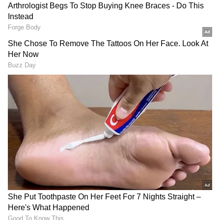
Image Credit :
Instagram
ಸೋನು ಗೌಡ- ನೇಹಾ ಗೌಡ
ಕನ್ನಡ ಹಿರಿತೆರೆ ಮತ್ತು ಕಿರುತೆರೆಯಲ್ಲಿ ಮಿಂಚುತ್ತಿರುವ
ನಟಿಯರಾದ ಸೋನು ಗೌಡ ಹಾಗೂ ನೇಹಾ ಗೌಡ ಇದೀಗ
ಜೊತೆಯಾಗಿ ಕಿರುತೆರೆಗೆ ಎಂಟ್ರಿ ಕೊಟ್ಟಿದ್ದಾರೆ. ಆದರೆ ಒಂದೇ
ಧಾರಾವಾಹಿಯಲ್ಲಿ ಅಲ್ಲ. ಬೇರೆ ಬೇರೆ ವಾಹಿನಿಗಳ, ಎರಡು
ವಿಭಿನ್ನ ಧಾರಾವಾಹಿಯಲ್ಲಿ ಅಕ್ಕ-ತಂಗಿ ನಟಿಸುತ್ತಿದ್ದಾರೆ.