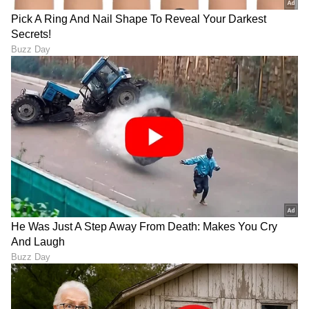
DOWNLOAD APP
RECOMMENDED STORIES
'ಅಮೃತಧಾರೆ'ಯಲ್ಲಿ ನಾಗತಿಹಳ್ಳಿ
YouTuber Driving license
ಚಂದ್ರಶೇಖರ್ ಸಿನಿಮಾದ ನೆನಪು..
Suspend: ಕುಡಿದು ಕಾರು ಓಡಿಸಿದ
ಭೂಮಿಕಾ ಬಗ್ಗೆ ಅಭಿಮಾನಿಗಳಲ್ಲಿ
'ಯೂಟ್ಯೂಬರ್ ಧನ್ಯ' ಲೈಸೆನ್ಸ್ 3
ಶುರುವಾಯ್ತು ಆತಂಕ!
ತಿಂಗಳು ಸಸ್ಪೆಂಡ್!