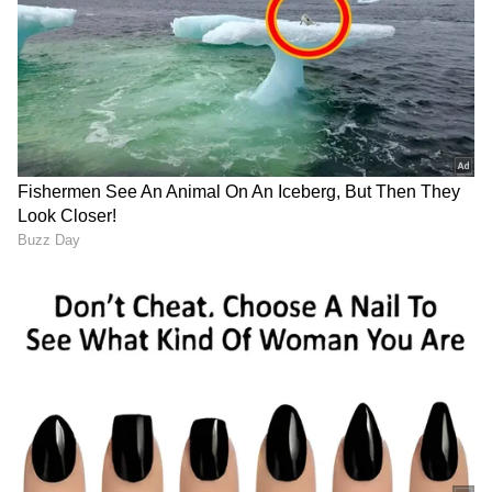
ಸುವರ್ಣ ನ್ಯೂಸ್‌ನಲ್ಲಿ ಮನರಂಜನಾ ವಿಭಾಗ ನೋಡಿ.
ಸಿನಿಮಾ ವಿಮರ್ಶೆಗಳು (
Kannada Movies Review
),
ತಾರೆಯರ ಸಂದರ್ಶನಗಳು, ಧಾರಾವಾಹಿ ಅಪ್‌ಡೇಟ್ಸ್‌,
ತೆರೆಮರೆಯ ಕಥೆಗಳು,
OTT ರಿಲೀಸ್‌
ಗಳ ಬಗ್ಗೆ
ಮಾಹಿತಿಯೂ ಇಲ್ಲಿದೆ.