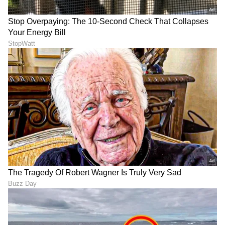
ABOUT THE AUTHOR
Pavna Das
PD
ಮೂಲತಃ ಮಂಗಳೂರಿನವಳು. ಮಂಗಳೂರು ವಿಶ್ವವಿದ್ಯಾನಿಲಯದ
ಪತ್ರಿಕೋದ್ಯಮದ ಸ್ನಾತಕೋತ್ತರ ಪದವಿ . ಕಳೆದ 12 ವರ್ಷಗಳಿಂದ
ಪತ್ರಿಕೆ ಹಾಗೂ ಡಿಜಿಟಲ್ ಮಾಧ್ಯಮಗಳಲ್ಲಿ ಕೆಲಸ . ಸುದ್ದಿ ಬಿಡುಗಡೆ,
ಗಲ್ಫ್ ಕನ್ನಡಿಗ, ಈ ಟಿವಿ ಭಾರತ್, ಕನ್ನಡ ನ್ಯೂಸ್ ನೌ,
ಸೋನು ಗೌಡ
ವಿಜಯಕರ್ನಾಟಕದಲ್ಲಿ ಕೆಲಸ ಮಾಡಿದ ಅನುಭವ. ಈಗ ಏಷ್ಯಾನೆಟ್
ನೇಹಾ ಗೌಡ
ಮನರಂಜನಾ ಸುದ್ದಿ
ಸ್ಯಾಂಡಲ್‌ವುಡ್
ಸುವರ್ಣದಲ್ಲಿ ಫ್ರೀಲಾನ್ಸರ್ . ಮನೋರಂಜನೆ, ಲೈಫ್ ಸ್ಟೈಲ್, ಟ್ರಾವೆಲ್
ಬರವಣಿಗೆ ಇಷ್ಟ.
ಕನ್ನಡ ಸಿನಿಮಾ (
Kannada Cinema News
), ಟಿವಿ
ಕಾರ್ಯಕ್ರಮಗಳು (
Kannada TV Shows
), ಸೆಲೆಬ್ರಿಟಿ
ಸುದ್ದಿಗಳು ಮತ್ತು ಇತ್ತೀಚಿನ ಸುದ್ದಿಗಳಿಗಾಗಿ ಏಷ್ಯಾನೆಟ್