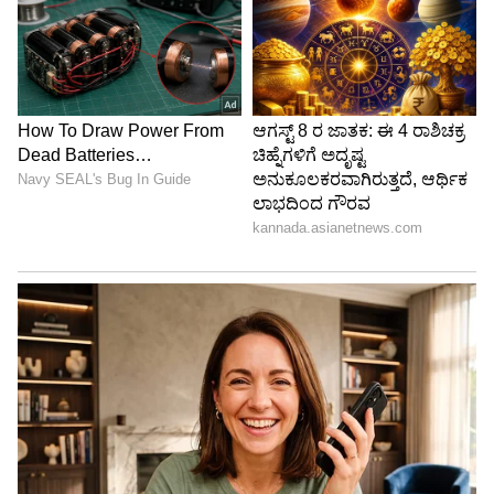
Image Credit :
Our Own
ಚಂದನವನದ ನಟಿ ಸೋನು
‘ಇಂತಿ ನಿನ್ನ ಪ್ರೀತಿಯ’ ಸಿನಿಮಾ ಮೂಲಕ ಚಿತ್ರರಂಗಕ್ಕೆ ಎಂಟ್ರಿ
ಕೊಟ್ಟ ಸೋನು ಗೌಡ, ಇಲ್ಲಿವರೆಗೆ ಕನ್ನಡ, ತಮಿಳು,
ಮಲಯಾಳಂ ಸೇರಿ ಸುಮಾರು 40 ಸಿನಿಮಾಗಳಲ್ಲಿ
ನಟಿಸಿದ್ದಾರೆ. ‘ಸಿಂದ್ಲಿಂಗು2’ ಇವರು ನಟಿಸಿದ ಕೊನೆಯ ಚಿತ್ರ.
ಇನ್ನು ಸೋನು ಗೌಡ ಜೀ ಕನ್ನಡದ ಜನಪ್ರಿಯ
‘’ಜೊತೆಜೊತೆಯಲಿ’ ಧಾರಾವಾಹಿಯಲ್ಲಿ ರಾಜನಂದಿನಿ
ಪಾತ್ರದಲ್ಲಿ ಮಿಂಚಿದ್ದರು.