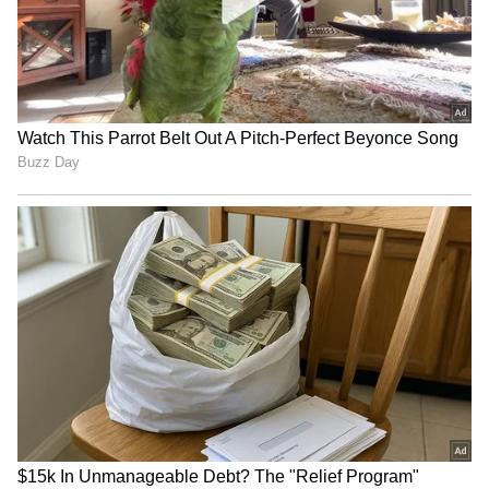
3
6
Image Credit :
Our Own
ಅಗ್ನಿಸಾಕ್ಷಿಯಲ್ಲಿ ನೇಹಾ ಗೌಡ
‘ಲಕ್ಷ್ಮೀ ಬಾರಮ್ಮ’ ಧಾರಾವಾಹಿಯ ಗೊಂಬೆ ಖ್ಯಾತಿಯ ನೇಹಾ
ಗೌಡ ಈಗಷ್ಟೇ ಶುರುವಾಗಿರುವ ಹೊಚ್ಚ ಹೊಸ ಧಾರಾವಾಹಿ
ಅಗ್ನಿ ಸಾಕ್ಷಿಯಲ್ಲಿ ನಟಿಸಿದ್ದಾರೆ. ಇದೊಂದು ಗೆಸ್ಟ್ ಅಪಿಯರೆನ್ಸ್
ಆಗಿದ್ದು, ಸಾಕ್ಷಿಯ ಮನಸನ್ನು ಬದಲಾಯಿಸಲು ಸ್ಪೂರ್ತಿಯಾಗಿ
ಬರುವ ಗೊಂಬೆ ಪಾತ್ರದಲ್ಲಿ ನಟಿಸಿದ್ದಾರೆ.