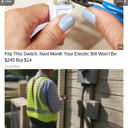
PREV
NEXT
Image Credit :
Instagram
ಮಗುವಾದ ಬಳಿಕ ನಟನೆಯಿಂದ ದೂರ
ನೇಹಾ ಗೌಡ ಲಕ್ಷ್ಮೀ ಬಾರಮ್ಮ ಧಾರಾವಾಹಿ ಮೂಲಕ
ಜನಪ್ರಿಯತೆ ಪಡೆದರು. ಬಳಿಕ ನಮ್ಮ ಲಚ್ಚಿ ಧಾರಾವಾಹಿ
ಹಾಗೂ ತಮಿಳಿನ ಕೆಲವು ಧಾರಾವಾಹಿಗಳಲ್ಲೂ ನಟಿಸಿದ್ದರು.
ಮಗುವಾದ ಬಳಿಕ ನಟನೆಯಿಂದ ದೂರ ಉಳಿದಿದ್ದ ನಟಿ,
ಕೆಲವು ಶೋಗಳಲ್ಲಿ ಕಾಣಿಸಿಕೊಂಡಿದ್ದರು. ಬಹುದಿನಗಳ ಬಳಿಕ
ಇದೀಗ ಅಗ್ನಿ ಸಾಕ್ಷಿಯಲ್ಲಿ ನಟಿಸಿದ್ದಾರೆ.
LATEST VIDEOS