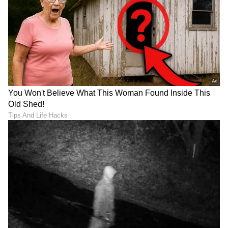
Karna Serial: ರಮೇಶ್​- ಮಾಲತಿ
Brahmagantu ಸೀರಿಯಲ್​
ಡಿವೋರ್ಸ್ ತಡೆಯಲು ಕರ್ಣನ 25
ಮುಗಿವ ಹೊತ್ತಲ್ಲೇ ವೀಕ್ಷಕರಿಗೆ
ಕೋಟಿಯ ಆಟ- ಬಲೆಗೆ ಬಿದ್ದ
ಗುಡ್​ನ್ಯೂಸ್​ ಕೊಟ್ಟ ದೀಪಾ, ಚಿರು
ಸಂಜಯ್​
LATEST VIDEOS
"ರಾಜಕೀಯ ಬೇಡ, ಸಿನಿಮಾನೇ ಪ್ರಾಣ":
ಕನಕೋತ್ಸವದಲ್ಲಿ ರಿಷಬ್ ಶೆಟ್ಟಿ | Rishab
Shetty speech | Suvarna News
ಶೇ.50 ರಿಂದ ಶೇ.18 ಕ್ಕೆ TAX ಇಳಿಕೆ: ಮೋದಿ-
ಟ್ರಂಪ್ ಐತಿಹಾಸಿಕ ಒಪ್ಪಂದ | India US