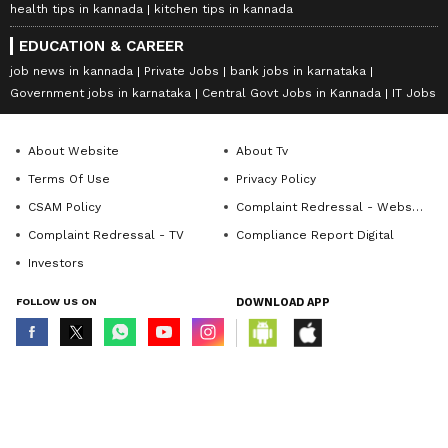
health tips in kannada
kitchen tips in kannada
EDUCATION & CAREER
job news in kannada
Private Jobs
bank jobs in karnataka
Government jobs in karnataka
Central Govt Jobs in Kannada
IT Jobs
About Website
About Tv
Terms Of Use
Privacy Policy
CSAM Policy
Complaint Redressal - Website
Complaint Redressal - TV
Compliance Report Digital
Investors
FOLLOW US ON
DOWNLOAD APP
© Copyright 2026 Asianxt Digital Technologies Private Limited (Formerly
known as Asianet News Media & Entertainment Private Limited) | All Rights
Reserved