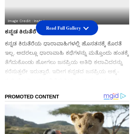
Image Credit :
Instagram
Read Full Gallery
ಕನ್ನಡ ಕಿರುತೆರೆ
ಕನ್ನಡ ಕಿರುತೆರೆಯ ಧಾರಾವಾಹಿಗಳಲ್ಲಿ ಹೊಸತನಕ್ಕೆ ಕೊರತೆ
ಇಲ್ಲ. ಅದರಲ್ಲೂ ಧಾರಾವಾಹಿ ಕಥೆಗಳನ್ನು ಮತ್ತೊಂದು ಹಂತಕ್ಕೆ
ತೆಗೆದುಕೊಂಡು ಹೋಗಲು ಜನಪ್ರಿಯ ಅತಿಥಿ ಕಲಾವಿದರನ್ನು
ಕರೆಸುತ್ತಲೇ ಇರುತ್ತಾರೆ. ಇದೀಗ ಕನ್ನಡದ ಜನಪ್ರಿಯ ಅಕ್ಕ-
ತಂಗಿ ಜೋಡಿ ಎರಡು ವಿಭಿನ್ನ ಸೀರಿಯಲ್ ಮೂಲಕ ಎಂಟ್ರಿ
ಕೊಟ್ಟಿದ್ದಾರೆ.
ಸಮಗ್ರ ಸುದ್ದಿ ಮೂಲವನ್ನಾಗಿ asianet suvarna news ಅನ್ನು
ಆಯ್ಕೆ ಮಾಡಿಕೊಳ್ಳಿ