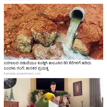
Related Articles
ಅಜ್ಜಿ ಹೆಸ್ರೂ ಅಲ್ಲ, ಏನೂ ಅಲ್ಲ: ಮಗಳಿಗೆ ಶಾರದಾ
ಹೆಸರು ಇಟ್ಟಿರುವ ಹಿಂದಿನ ಕುತೂಹಲ ತೆರೆದಿಟ್ಟ ನಟಿ
Neha Gowda
ಆ ಹುಡುಗಿ ನನ್ನ ಚಾರಿತ್ರ್ಯವಧೆ ಮಾಡ್ತಿದ್ದಾಳೆ,
ಮತ್ತೊಂದಿಷ್ಟು ವಿಡಿಯೋ ವೈರಲ್‌ ಮಾಡ್ತಿದ್ದಾಳೆ: Sonu
Gowda ಆರೋಪ