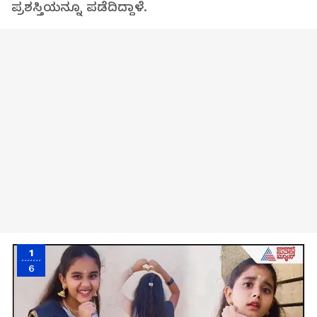
ಪ್ರಶಸ್ತಿಯನ್ನೂ ಪಡೆದಿದ್ದಾಳೆ.
1
6