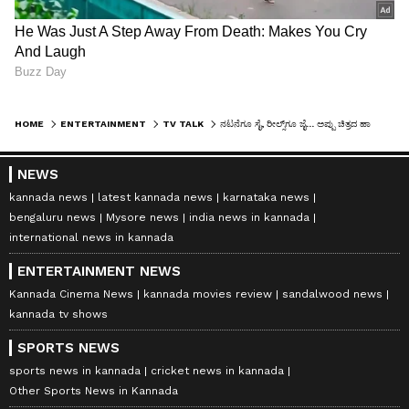
HOME
ENTERTAINMENT
TV TALK
ನಟನೆಗೂ ಸೈ, ರೀಲ್ಸ್​ಗೂ ಜೈ... ಅಪ್ಪು ಚಿತ್ರದ ಹಾಡಿಗೆ ಪುಟಾಣಿ ರಾಣಿಯ ಸ್ಟೆಪ್​: ಫ್ಯಾನ್ಸ್​ ಫಿದಾ
NEWS
kannada news
latest kannada news
karnataka news
bengaluru news
Mysore news
india news in kannada
international news in kannada
ENTERTAINMENT NEWS
Kannada Cinema News
kannada movies review
sandalwood news
kannada tv shows
SPORTS NEWS
sports news in kannada
cricket news in kannada
Other Sports News in Kannada