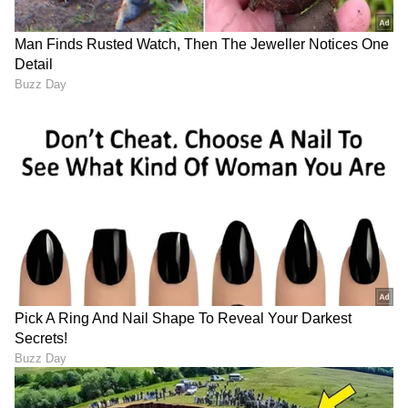
Suchetana ಮಲೆನಾಡಿನ ಹೆಬ್ಬಾಗಿಲು ಶಿರಸಿಯವಳು. ಓದಿದ್ದು LLB,
ಒಲಿದದ್ದು ಪತ್ರಿಕೋದ್ಯಮ, ಪ್ರಜಾವಾಣಿಯಲ್ಲಿ 15 ವರ್ಷಗಳ
ಅನುಭವ. ಇದರಲ್ಲಿ 10 ವರ್ಷ ನ್ಯಾಯಾಂಗ ವರದಿಗಾರಿಕೆ. ಕಾನೂನು
ಮತ್ತು ಮಹಿಳಾ ಸಂವೇದನೆಗೆ ಸಂಬಂಧಿಸಿದ ಲೇಖನಗಳಿಗೆ ಕರ್ನಾಟಕ
ಕನ್ನಡ ಧಾರಾವಾಹಿ
ಮಾಧ್ಯಮ ಅಕಾಡೆಮಿ, ಮುಂಬೈನ ಲಾಡ್ಲಿ ಮೀಡಿಯಾ ಅವಾರ್ಡ್​,
ಕಲರ್ಸ್ ಕನ್ನಡ
ಮನರಂಜನಾ ಸುದ್ದಿ
ಟಿವಿ ಶೋ
ರೋಟರಿ ಎಕ್ಸಲೆನ್ಸ್​ ಅವಾರ್ಡ್​ ಸೇರಿದಂತೆ ಕೆಲವು ಪ್ರಶಸ್ತಿಗಳು
ಲಭಿಸಿವೆ. ಚೀನಾದಲ್ಲಿ ನಡೆದ ಭಾರತ ಮಟ್ಟದ ಯುವ ನಿಯೋಗದಲ್ಲಿ
ಮಾಧ್ಯಮ ಕ್ಷೇತ್ರದಿಂದ ಪ್ರತಿನಿಧಿಯಾಗಿ ಆಯ್ಕೆ. ವಿಜಯವಾಣಿಯಲ್ಲಿ
ಕೆಲಸ ಮಾಡಿ ಈಗ ದೂರದರ್ಶನ ಚಂದನದಲ್ಲಿ ಮತ್ತು ಏಷ್ಯಾನೆಟ್​
ಕನ್ನಡ ಸಿನಿಮಾ (
Kannada Cinema News
), ಟಿವಿ
ಸುವರ್ಣದಲ್ಲಿ ಫ್ರೀಲ್ಯಾನ್ಸರ್​ ಆಗಿ ಕೆಲಸ ನಿರ್ವಹಣೆ.
ಕಾರ್ಯಕ್ರಮಗಳು (
Kannada TV Shows
), ಸೆಲೆಬ್ರಿಟಿ
ಸುದ್ದಿಗಳು ಮತ್ತು ಇತ್ತೀಚಿನ ಸುದ್ದಿಗಳಿಗಾಗಿ ಏಷ್ಯಾನೆಟ್
ಸುವರ್ಣ ನ್ಯೂಸ್‌ನಲ್ಲಿ ಮನರಂಜನಾ ವಿಭಾಗ ನೋಡಿ.
ಸಿನಿಮಾ ವಿಮರ್ಶೆಗಳು (
Kannada Movies Review
),
ತಾರೆಯರ ಸಂದರ್ಶನಗಳು, ಧಾರಾವಾಹಿ ಅಪ್‌ಡೇಟ್ಸ್‌,
ತೆರೆಮರೆಯ ಕಥೆಗಳು,
OTT ರಿಲೀಸ್‌
ಗಳ ಬಗ್ಗೆ
ಮಾಹಿತಿಯೂ ಇಲ್ಲಿದೆ.