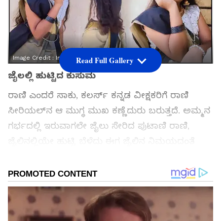
Image Credit :
Instagram
Read Full Gallery
ಜೈಲಲ್ಲಿ ಹುಟ್ಟಿದ ಕುಸುಮ
ರಾಣಿ ಎಂದರೆ ಸಾಕು, ಕಲರ್ಸ್​ ಕನ್ನಡ ವೀಕ್ಷಕರಿಗೆ ರಾಣಿ
ಸೀರಿಯಲ್​ನ ಆ ಮುಗ್ಧ ಮುಖ ಕಣ್ಣೆದುರು ಬರುತ್ತದೆ. ಅಮ್ಮನ
ಗರ್ಭದಲ್ಲಿ ಇರುವಾಗಲೇ ಜೈಲು ಸೇರಿದ ಪುಟಾಣಿ ರಾಣಿ,
ಜೈಲಿನಲ್ಲಿಯೇ ಹುಟ್ಟಿ ಬೆಳೆದು ಈಗ ಜೈಲಿನ ನಿಮಯದಂತೆ
ಹೊರಗಡೆ ಬಂದು ಮಾಮನ ಆಶ್ರಯದಲ್ಲಿ ಇದ್ದಾಳೆ.
ಸಮಗ್ರ ಸುದ್ದಿ ಮೂಲವನ್ನಾಗಿ asianet suvarna news ಅನ್ನು
ಆಯ್ಕೆ ಮಾಡಿಕೊಳ್ಳಿ