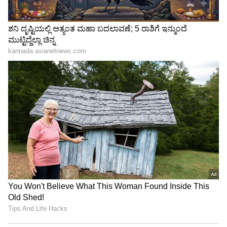
ಸೀರಿಯಲ್​: ಕಿರುತೆರೆಯಲ್ಲಿ ಇದೇ ಮೊದಲು
3
6
Image Credit :
Instagram
ಪ್ರಬುದ್ಧ ನಟನೆ
ಅಳು, ನಗು, ಭಾವುಕ ಸನ್ನಿವೇಶ ಎಲ್ಲದಕ್ಕೂ ಈ ಬಾಲಕಿಯದ್ದು
ಎತ್ತಿದ ಕೈ. ರಾಣಿ ಪಾತ್ರಕ್ಕೆ ಹೇಳಿ ಮಾಡಿಸಿದ ನಟನೆ
ಈಕೆಯದ್ದು. ಕೆಲವೊಮ್ಮೆ ಇಷ್ಟು ಚಿಕ್ಕ ವಯಸ್ಸಿನಲ್ಲಿ ಇಷ್ಟು
ಪ್ರಬುದ್ಧತೆ ಎಲ್ಲಿಂದ ಬರುತ್ತದೆ ಎಂದು ಅಚ್ಚರಿ ಪಡುವಂಥ