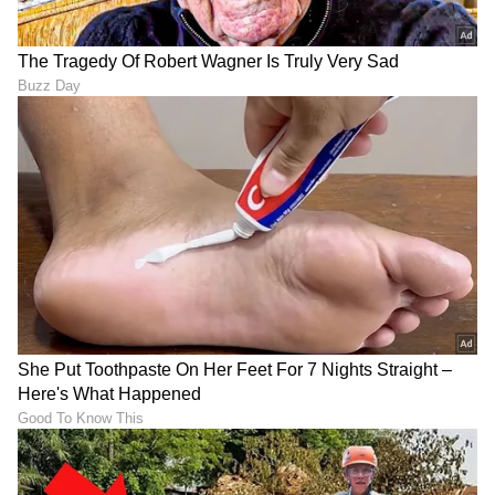
ಸೀರಿಯಲ್‌‌ನಲ್ಲಿ ನಟಿಸೋ
Shravani Subramanya Serial
ಆಸೆಯಿಂದ 900 ಕಿ.ಮೀ
ಮುಗಿಯುತ್ತಲೇ ಆ ಹುಡುಗಿಯ
ಪ್ರಯಾಣಿಸಿದ ಅಪ್ರಾಪ್ತ, ಮಿಸ್ಸಿಂಗ್
ನೆನಪು ಶೇರ್​ ಮಾಡಿದ ಸುಬ್ಬು
ಹುಡುಗ ಏನಾದ?
ಮುದುಕ-ಮುದುಕಿಯಾದ
Exclusive Interview:
ಅಮೂಲ್ಯ ಗೌಡ & ನಿರಂಜನ್; ರಿಷಿ
'ಗೋಲ್ಡನ್​​ ಸ್ಟಾರ್'​ ಗಣೇಶ್​ ದಂಪತಿ
ಸರ್ ಎಷ್ಟು ರೊಮ್ಯಾಂಟಿಕ್
ಮಕ್ಕಳನ್ನು ಬೆಳೆಸ್ತಿರೋದು ಹೇಗೆ?