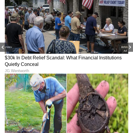
ಧನ್ವಿ, ಅಲ್ಲಿಂದ ಬಿಗ್‌ ಬಾಸ್‌ ಖ್ಯಾತಿಯ ಅಭಿಷೇಕ್‌ ಶ್ರೀಕಾಂತ್‌
ನಾಯಕನಾಗಿದ್ದ ‘ವಧು’ ಧಾರಾವಾಹಿಯಲ್ಲಿ ನಟಿಸಿದ್ದಾಳೆ.
LATEST VIDEOS
PREV
NEXT
ABOUT THE AUTHOR
Suchethana D
SD