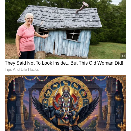
Related Articles
ಅಂಜುತ್ತಲೇ ಮಾಡಿದ ಆ ವಿಡಿಯೋ ವೈರಲ್​ ಆಯ್ತು:
ಒಂದೂವರೆ ಕೋಟಿ ವ್ಯೂವ್ಸ್​ ಕಂಡ ಬಗ್ಗೆ ನಟಿ ಅಭಿಜ್ಞಾ
ಹೇಳಿದ್ದೇನು
Amruthadhaare ಪ್ರೊಡಕ್ಷನ್​ ವತಿಯಿಂದ ಜಗದ್ಧಾತ್ರಿ