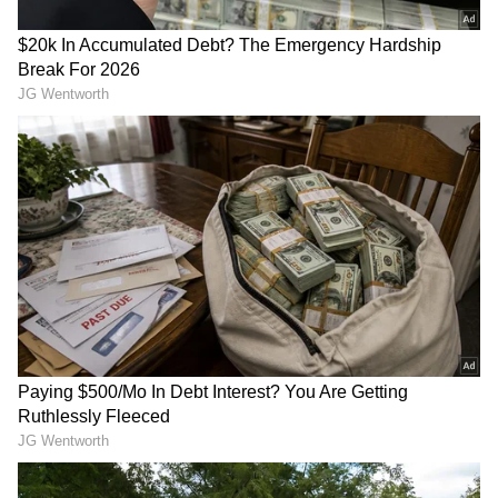
Image Credit :
Instagram
ಈ ರಾಣಿಯ ಮುಗ್ಧತೆಗೆ ಫ್ಯಾನ್ಸ್ ಫಿದಾ
ಈ ರಾಣಿಯ ಮುಗ್ಧತೆ, ಆಕೆಯ ಪ್ರಬುದ್ಧತೆ, ಅತ್ತೆಯಿಂದ ಹಾಗೂ
ಅವಳ ಮಗಳಿಂದ ಸೇರಿದಂತೆ ಜೈಲಿನಲ್ಲಿ ಇರುವಾಕೆಯ ಮಗಳು
ಎನ್ನುವ ಕಾರಣಕ್ಕೆ ಎದುರಾಗುವ ಚುಚ್ಚು ಮಾತುಗಳ
ನಡುವೆಯೇ ಅದೇ ನಗುಮೊಗ ಹೊತ್ತು ಎಲ್ಲವನ್ನೂ
ನಿಭಾಯಿಸಿಕೊಂಡು ಹೋಗುವ ರಾಣಿ ಪಾತ್ರದಲ್ಲಿ
ಮಿಂಚುತ್ತಿರುವ ಪುಟಾಣಿಯ ಹೆಸರು ಧನ್ವಿ.