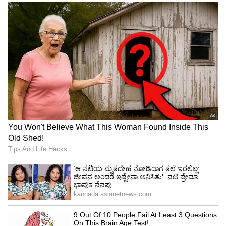
ನಟನೆ ಮಾಡುತ್ತಿದ್ದಾಳೆ ಬಾಲೆ ಧನ್ವಿ.
4
6