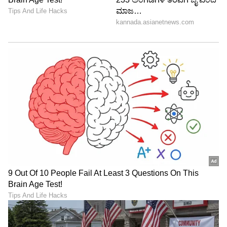
6
6
Image Credit :
Instagram
ವಧು ಸೀರಿಯಲ್​ನಲ್ಲಿಯೂ ನಟನೆ