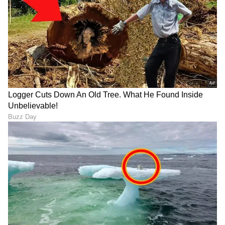
ಅಲ್ಲವಾ?
ಶಿಲ್ಪಾ ಮಾತಿಗೆ ಫ್ಯಾನ್ಸ್​ ಫಿದಾ
LATEST VIDEOS
"ರಾಜಕೀಯ ಬೇಡ, ಸಿನಿಮಾನೇ ಪ್ರಾಣ":
ಕನಕೋತ್ಸವದಲ್ಲಿ ರಿಷಬ್ ಶೆಟ್ಟಿ | Rishab
Shetty speech | Suvarna News
ಶೇ.50 ರಿಂದ ಶೇ.18 ಕ್ಕೆ TAX ಇಳಿಕೆ: ಮೋದಿ-
ಟ್ರಂಪ್ ಐತಿಹಾಸಿಕ ಒಪ್ಪಂದ | India US
Trade Deal | Party Rounds