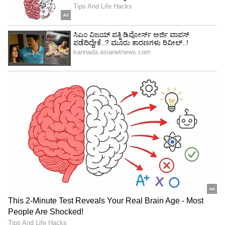
Image Credit :
Instagram
ಏನೆಂದು ಹೆಸರಿಡಲಿ ಹಾಡಿಗೆ ರೀಲ್ಸ್​
ಸೋಷಿಯಲ್​ ಮೀಡಿಯಾದಲ್ಲಿಯೂ ಆ್ಯಕ್ಟೀವ್​ ಆಗಿರುವ ಧನ್ವಿ,
ಆಗ್ಗಾಗ್ಗೆ ರೀಲ್ಸ್​ ಮಾಡುತ್ತಿರುತ್ತಾಳೆ. ಇದೀಗ ಬಾಲಕಿ ಪುನೀತ್​
ರಾಜ್​ ಅವರ ಅಣ್ಣಾ ಬಾಂಡ್​ ಚಿತ್ರದ ಏನೆಂದು ಹೆಸರಿಡಲಿ, ಈ
ಚಂದ ಅನುಭವಕೆ ಹಾಡಿಗೆ ರೀಲ್ಸ್​ ಮಾಡಿದ್ದಾಳೆ. ಇದಕ್ಕೆ
ಅಭಿಮಾನಿಗಳು ಶುಭ ಹಾರೈಸುತ್ತಿದ್ದಾರೆ.
5
6