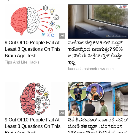
Image Credit :
Instagram
ಜೀ ಅವಾರ್ಡ್​ ವಿನ್ನರ್​
ಅಂದಹಾಗೆ ಧನ್ವಿ, ನಟನೆಗೆ ಬಂದು ಕೆಲವು ವರ್ಷಗಳೇ ಕಳೆದಿವೆ.
ಕನ್ನಡದಲ್ಲಿ ಎರಡು ಸಿನಿಮಾ, ಜೀ ತಮಿಳು ವಾಹಿನಿಯಲ್ಲಿ
ಧಾರಾವಾಹಿ, ಜೊತೆಗೆ ಜೀ ಅವಾರ್ಡ್‌ ಕೂಡ ಪಡೆದಿದ್ದಾಳೆ.