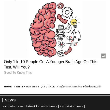
HOME
ENTERTAINMENT
TV TALK
ಸ್ಮಾರ್ಟ್​ವಾಚ್​ ನಂಬಿ ಜೀವ ಕಳೆದುಕೊಂಡ್ರಾ ನಟ ದಿಲೀಪ್​ ರಾಜ್​? ಮಧ್ಯರಾತ್ರಿ ಆಗಿದ್ದೇನು
NEWS
kannada news
latest kannada news
karnataka news