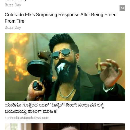
Related Articles
Actor Dileep Raj Death:‌ ದಿಲೀಪ್‌ ರಾಜ್... ನಿಮ್ಮ
ಆಸೆ ಪೂರ್ಣ ಆಗೋದನ್ನು ನೋಡದೆ ಹೋದ್ರಿ: ಶ್ವೇತಾ
ಆರ್‌ ಪ್ರಸಾದ್
Dileep Raj Death: ದಿಲೀಪ್‌ ರಾಜ್‌ ಹೀಗೆ ಹೋದ್ರೆ,
ನಿನ್ನನ್ನು ನಂಬಿಕೊಂಡೋರ್‌ ಕಥೆ ಏನೋ!: ಸುಷ್ಮಾ