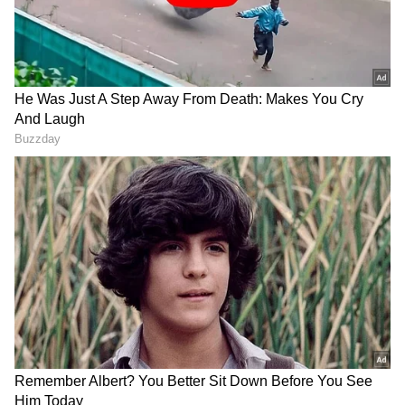
Image Credit :
Instagram
ಸೂಚನೆ ಕಡೆಗಣನೆ
ಹೃದಯಕ್ಕೆ ಸಂಬಂಧಿಸಿದಂತೆ ತೊಂದರೆ ಬಂದಾಗ, ಕೆಲವೊಂದು
ಸೂಚನೆಯನ್ನು ದೇಹ ನೀಡುತ್ತದೆ. ಅದು ಕೊನೆಯ
ಎಚ್ಚರಿಕೆಯಾಗಿರುತ್ತದೆ. ಇಂಥ ಸಂದರ್ಭದಲ್ಲಿ ಸ್ವಲ್ಪ ಎಡವಿದರೂ
ಪ್ರಾಣವೇ ಹೋಗುತ್ತದೆ ಎನ್ನುತ್ತಾರೆ ವೈದ್ಯರು. ದಿಲೀಪ್​ ರಾಜ್​
(Dileep Raj) ವಿಷ್ಯದಲ್ಲಿಯೂ ಹಾಗೆಯೇ ಆಯ್ತಾ ಎನ್ನುವ
ಪ್ರಶ್ನೆಯನ್ನು ಅವರ ಆಪ್ತ ವಲಯಗಳು ಕೇಳುತ್ತಿವೆ.