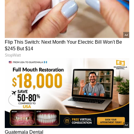
ಕನ್ನಡ ಸಿನಿಮಾ (
Kannada Cinema News
), ಟಿವಿ
ಕಾರ್ಯಕ್ರಮಗಳು (
Kannada TV Shows
), ಸೆಲೆಬ್ರಿಟಿ
ಸುದ್ದಿಗಳು ಮತ್ತು ಇತ್ತೀಚಿನ ಸುದ್ದಿಗಳಿಗಾಗಿ ಏಷ್ಯಾನೆಟ್
ಸುವರ್ಣ ನ್ಯೂಸ್‌ನಲ್ಲಿ ಮನರಂಜನಾ ವಿಭಾಗ ನೋಡಿ.
ಸಿನಿಮಾ ವಿಮರ್ಶೆಗಳು (
Kannada Movies Review
),
ತಾರೆಯರ ಸಂದರ್ಶನಗಳು, ಧಾರಾವಾಹಿ ಅಪ್‌ಡೇಟ್ಸ್‌,
ತೆರೆಮರೆಯ ಕಥೆಗಳು,
OTT ರಿಲೀಸ್‌
ಗಳ ಬಗ್ಗೆ
ಮಾಹಿತಿಯೂ ಇಲ್ಲಿದೆ.
ABOUT THE AUTHOR
Suchethana D
SD
Suchetana ಮಲೆನಾಡಿನ ಹೆಬ್ಬಾಗಿಲು ಶಿರಸಿಯವಳು. ಓದಿದ್ದು LLB,