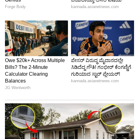
6
Image Credit :
Instagram
ಚರ್ಚೆ ಆರಂಭ
ಮನೆಯಲ್ಲಿಯೇ ನಮ್ಮ ಆರೋಗ್ಯವನ್ನು ನೋಡಿಕೊಳ್ಳಲು
ಕೆಲವೊಂದು ಯಂತ್ರಗಳು ಮಾರುಕಟ್ಟೆಯಲ್ಲಿ ಲಭ್ಯ ಇವೆ.
ಬಿಪಿ,ಶುಗರ್​, ಎದೆ ಬಡಿತ... ಹೀಗೆ ಎಲ್ಲದನ್ನೂ
ನೋಡಿಕೊಳ್ಳಬಹುದು. ಆದರೆ ಅದು ಎಷ್ಟರಮಟ್ಟಿಗೆ ಕೆಲಸ
ನಿರ್ವಹಿಸುತ್ತದೆ, ಪದೇ ಪದೇ ಅದನ್ನೇ ನಂಬಿ ಜನರು
ಬದುಕುವುದು ಎಷ್ಟು ಅಪ್ರಸ್ತುತ ಎನ್ನುವ ಬಗ್ಗೆ ದಿಲೀಪ್​​ ರಾಜ್​
ಅವರ ಪ್ರಕರಣ ಚರ್ಚೆಯನ್ನು ಹುಟ್ಟುಹಾಕಿದೆ.