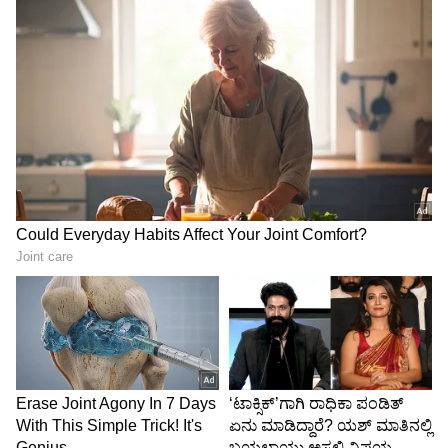
6
Image Credit :
Instagram
ಮಷಿನ್​ ನಂಬಿಬಿಟ್ರಾ ನಟ?
ಸ್ಮಾರ್ಟ್​ವಾಚ್​ ನಂಬಿದ್ದ ಅವರು ಎದೆ ನೋವು ಇದ್ದರೂ ಏನೂ
ಆಗಿಲ್ಲ ಎಂದು ಮಲಗಿದ್ದಾರೆ. ಆದರೆ ಮಧ್ಯರಾತ್ರಿ ನೋವು
ಹೆಚ್ಚಾದಾಗ ಆಸ್ಪತ್ರೆಗೆ ದಾಖಲಿಸಲಾಗಿತ್ತು. ಆದರೆ ಅವರು
ಬದುಕಿ ಉಳಿಯಲೇ ಇಲ್ಲ. ಸ್ಮಾರ್ಟ್​ವಾಚ್​ನಂಥ ಮಷಿನ್​
ನಂಬಿ ತಮ್ಮ ಜೀವವನ್ನೇ ಕಳೆದುಕೊಂಡು ಬಿಟ್ರಾ ಎಂದು
ಅವರನ್ನು ಹತ್ತಿರದಿಂದ ಬಲ್ಲವರು ಪ್ರಶ್ನಿಸುತ್ತಿದ್ದಾರೆ.
5