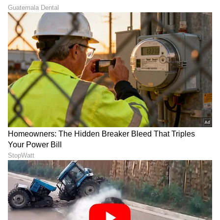
ಒಲಿದದ್ದು ಪತ್ರಿಕೋದ್ಯಮ, ಪ್ರಜಾವಾಣಿಯಲ್ಲಿ 15 ವರ್ಷಗಳ
ಅನುಭವ. ಇದರಲ್ಲಿ 10 ವರ್ಷ ನ್ಯಾಯಾಂಗ ವರದಿಗಾರಿಕೆ. ಕಾನೂನು
ಮತ್ತು ಮಹಿಳಾ ಸಂವೇದನೆಗೆ ಸಂಬಂಧಿಸಿದ ಲೇಖನಗಳಿಗೆ ಕರ್ನಾಟಕ
ಮನರಂಜನಾ ಸುದ್ದಿ
ಮಾಧ್ಯಮ ಅಕಾಡೆಮಿ, ಮುಂಬೈನ ಲಾಡ್ಲಿ ಮೀಡಿಯಾ ಅವಾರ್ಡ್​,
ಟಿವಿ ಶೋ
ಕನ್ನಡ ಧಾರಾವಾಹಿ
ರೋಟರಿ ಎಕ್ಸಲೆನ್ಸ್​ ಅವಾರ್ಡ್​ ಸೇರಿದಂತೆ ಕೆಲವು ಪ್ರಶಸ್ತಿಗಳು
ಲಭಿಸಿವೆ. ಚೀನಾದಲ್ಲಿ ನಡೆದ ಭಾರತ ಮಟ್ಟದ ಯುವ ನಿಯೋಗದಲ್ಲಿ
ಮಾಧ್ಯಮ ಕ್ಷೇತ್ರದಿಂದ ಪ್ರತಿನಿಧಿಯಾಗಿ ಆಯ್ಕೆ. ವಿಜಯವಾಣಿಯಲ್ಲಿ
ಕೆಲಸ ಮಾಡಿ ಈಗ ದೂರದರ್ಶನ ಚಂದನದಲ್ಲಿ ಮತ್ತು ಏಷ್ಯಾನೆಟ್​
ಸುವರ್ಣದಲ್ಲಿ ಫ್ರೀಲ್ಯಾನ್ಸರ್​ ಆಗಿ ಕೆಲಸ ನಿರ್ವಹಣೆ.