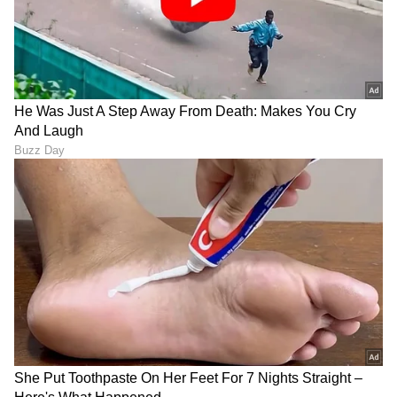
DOWNLOAD APP
RECOMMENDED STORIES
Panchayat Season 5 Release
'ಸೋನು ಗೌಡ ನಿನ್ನ ವಿಡಿಯೋ
Buzz: ಮತ್ತೆ ಶುರುವಾಗಲಿದೆ
ನನ್ ಹತ್ರ ಇದೆ' ಎಂದವನಿಗೆ ನಟಿ
ಗ್ರಾಮ ರಾಜಕೀಯದ ಮಜಾ
ಕೊಟ್ಟ ಉತ್ತರ ಏನು? ವೈರಲ್​
ಆಯ್ತು ನೋಡಿ