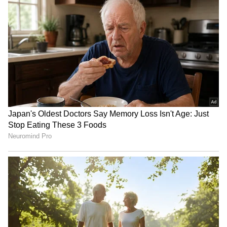
ಭಾರದ್ವಾಜ್
3
6
Image Credit :
Instagram
ಎದೆನೋವು- ಸ್ಮಾರ್ಟ್​ವಾಚ್​
ಅಷ್ಟಕ್ಕೂ ನಿನ್ನೆ ಅಂದರೆ ಮೇ 12ರಂದು ನಟ ದಿಲೀಪ್ ರಾಜ್
ಅವರಿಗೆ ಎದೆ ನೋವು ಕಾಣಿಸಿಕೊಂಡಿತ್ತಂತೆ. ಆಗ ಅವರು
ಅದನ್ನು ನಿರ್ಲಕ್ಷ್ಯ ಮಾಡಿದರು. ಅಂದರೆ, ತಮ್ಮ ಬಳಿ ಇದ್ದ
ಸ್ಮಾರ್ಟ್ ವಾಚ್ ಮೂಲಕ ಹೃದಯ ಹಾರ್ಟ್​ ಬೀಟ್​ ನನ್ನು
ಚೆಕ್​ ಮಾಡಿಕೊಂಡಿದ್ದರು ಎನ್ನಲಾಗಿದೆ. ಆದರೆ ಅದರಲ್ಲಿ
ಹೃದಯದ ಬಡಿತ ಎಲ್ಲಾ ಸರಿಯಾಗಿಯೇ ತೋರಿಸಿತ್ತು.