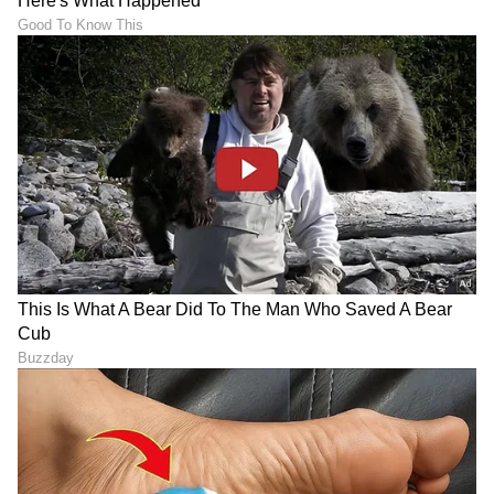
Be Careful: ಫ್ಯಾಮಿಲಿ ಜೊತೆ ಈ
ಕನ್ನಡಿಗ ಅಂತ ಹೇಳ್ಕೋಳೋಕೆ
ಸಿನಿಮಾ ನೋಡ್ಬೇಡಿ, ಒಬ್ಬರೇ
ನಾಚಿಕೆ ಆಗುತ್ತೆ, ಬಿಗ್ ಬಾಸ್ ಕನ್ನಡ
ನೋಡೋದು ಕೂಡ ಡೇಂಜರ್..
ಶೋನ ಮಣ್ಣಿನ ಮಗ; ಮೈಕೆಲ್
ಹುಶಾರ್!
ಅಜಯ್
LATEST VIDEOS
"ರಾಜಕೀಯ ಬೇಡ, ಸಿನಿಮಾನೇ ಪ್ರಾಣ":
ಕನಕೋತ್ಸವದಲ್ಲಿ ರಿಷಬ್ ಶೆಟ್ಟಿ | Rishab
Shetty speech | Suvarna News
ಶೇ.50 ರಿಂದ ಶೇ.18 ಕ್ಕೆ TAX ಇಳಿಕೆ: ಮೋದಿ-
ಟ್ರಂಪ್ ಐತಿಹಾಸಿಕ ಒಪ್ಪಂದ | India US