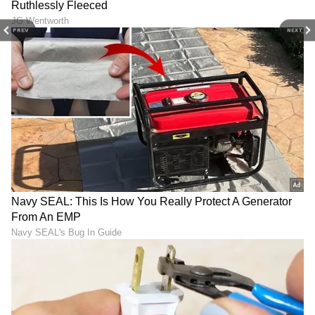
PREV
NEXT
Image Credit :
Instagram
ಅಂತಿಮ ಯಾತ್ರೆ
ಇದರ ನಡುವೆಯೇ ದಿಲೀಪ್​ ರಾಜ್​ ಅವರ ಅಂತಿಮ
ಯಾತ್ರೆಯನ್ನು ನಡೆಸಲಾಗಿದೆ. ಇದರ ವಿಡಿಯೋಗಳು ವೈರಲ್​
ಆಗುತ್ತಿವೆ. ಅವರ ಪಾರ್ಥಿವ ಶರೀರವನ್ನು ರಾಮನಗರಕ್ಕೆ
ಕೊಂಡೊಯ್ಯಲಾಗಿದ್ದು, ಅಲ್ಲಿಯೇ ಅಂತಿಮ ವಿಧಿ ವಿಧಾನಗಳು
ನಡೆಯಲಿವೆ.
LATEST VIDEOS