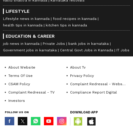
vastu shastra in kannada
karnataka festivals
LIFESTYLE
Lifestyle news in kannada
food recipes in kannada
health tips in kannada
kitchen tips in kannada
EDUCATION & CAREER
job news in kannada
Private Jobs
bank jobs in karnataka
Government jobs in karnataka
Central Govt Jobs in Kannada
IT Jobs
About Website
About Tv
Terms Of Use
Privacy Policy
CSAM Policy
Complaint Redressal - Website
Complaint Redressal - TV
Compliance Report Digital
Investors
FOLLOW US ON
DOWNLOAD APP