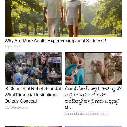
Image Credit :
Stockphoto
ಬಿಗ್‌ಬಾಸ್‌ನಲ್ಲಿ ಪವಿತ್ರಾ ಹೆಸರು
ಮಾಧ್ಯಮವೊಂದಕ್ಕೆ ನೀಡಿರುವ ಸಂದರ್ಶನದಲ್ಲಿ, ಹನುಮಂತ
ಅವರು ತಮ್ಮ ಮದುವೆಯ ಬಗ್ಗೆ ಹೇಳಿಕೊಳ್ಳಲು ನಾಚಿಕೆ
ಪಟ್ಟುಕೊಂಡರು. ಆದರೆ ಬಿಗ್‌ಬಾಸ್‌ನಲ್ಲಿ ತಮ್ಮ ಪ್ರೇಯಸಿಯ
ಹೆಸರು ಪವಿತ್ರಾ ಎಂದು ಹೇಳಿದ್ದರು. ಆದರೆ ಇದೀಗ ಯಾರು
ಪವಿತ್ರಾ ಎಂದು ಪ್ರಶ್ನಿಸುವ ಮೂಲಕ ಸಿಕ್ಕಿಬಿದ್ದಿದ್ದಾರೆ.
5
6