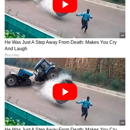
Exclusive Interview:
Bigg Boss 13 ವೀಕ್ಷಕರ
'ಗೋಲ್ಡನ್​​ ಸ್ಟಾರ್'​ ಗಣೇಶ್​ ದಂಪತಿ
ಕುತೂಹಲಕ್ಕೆ ಕೊನೆಗೂ ಬಿತ್ತು ತೆರೆ:
ಮಕ್ಕಳನ್ನು ಬೆಳೆಸ್ತಿರೋದು ಹೇಗೆ?
ಆ ನಾಲ್ವರು ಸೆಲೆಬ್ರಿಟಿಗಳು
ಶಿಲ್ಪಾ ಮಾತಿಗೆ ಫ್ಯಾನ್ಸ್​ ಫಿದಾ
ಯಾರ‍್ಯಾರು
LATEST VIDEOS
"ರಾಜಕೀಯ ಬೇಡ, ಸಿನಿಮಾನೇ ಪ್ರಾಣ":
ಕನಕೋತ್ಸವದಲ್ಲಿ ರಿಷಬ್ ಶೆಟ್ಟಿ | Rishab
Shetty speech | Suvarna News
ಶೇ.50 ರಿಂದ ಶೇ.18 ಕ್ಕೆ TAX ಇಳಿಕೆ: ಮೋದಿ-
ಟ್ರಂಪ್ ಐತಿಹಾಸಿಕ ಒಪ್ಪಂದ | India US
Trade Deal | Party Rounds