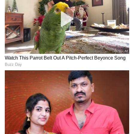
Related Articles
ಗಣೇಶ್ ಸರ್​ ನನ್ನ ಕ್ರಷ್​, ಮದ್ವೆಯಾದಾಗ ತುಂಬಾ
ನೊಂದುಕೊಂಡಿದ್ದೆ ಎಂದು ಪತ್ನಿ ಎದುರೇ ಹೇಳಿದ
Amruthadhaare ಅಪ್ಪಿ