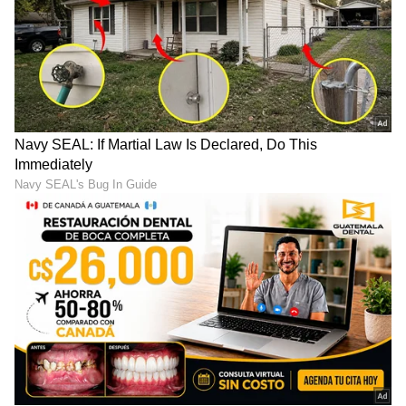
ತೆರೆಮರೆಯ ಕಥೆಗಳು,
OTT ರಿಲೀಸ್‌
ಗಳ ಬಗ್ಗೆ
ಮಾಹಿತಿಯೂ ಇಲ್ಲಿದೆ.
DOWNLOAD APP