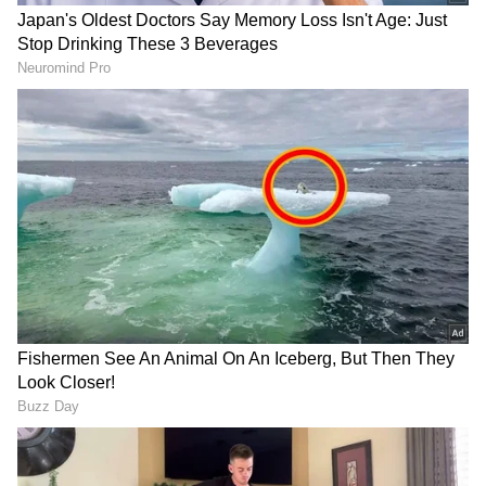
Image Credit :
Social Media
ಮನೆ ಕಟ್ಟಿಸ್ತಿರೋ ಹನುಮಂತ
ಬಿಗ್‌ಬಾಸ್‌ನ 50 ಲಕ್ಷ ರೂಪಾಯಿಗಳಲ್ಲಿ ಕೈಗೆ ಸಿಕ್ಕ 35 ಲಕ್ಷ
ರೂಪಾಯಿ ಹಾಗೂ ‘ಸರಿಗಮಪ ಸೀಸನ್ 15’
ಕಾರ್ಯಕ್ರಮದಲ್ಲಿ ಮೊದಲ ರನ್ನರ್‌ ಅಪ್ ಆದಾಗ ಸಿಕ್ಕ
ಬಹುಮಾನದಿಂದ ಸದ್ಯ ಮನೆ ಕಟ್ಟುವಲ್ಲಿ ಹನುಮಂತ ಅವರು
ನಿರತರಾಗಿದ್ದಾರೆ.