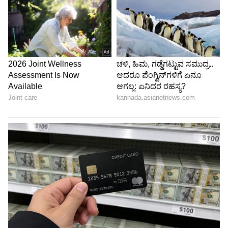
Image Credit :
Instagram
ಪವಿತ್ರಾ ಹೆಸರನ್ನೇ ಮರೆತರು!
ತಾವು ಪವಿತ್ರಾ ಎಂಬಾಕೆಯ ಹೆಸರು ಹೇಳಿರುವುದನ್ನು
ಮರೆತಿರುವ ಹನುಮಂತು, ನಿಜವಾಗಿಯೂ ನಾನು ಆ ಹೆಸರು
ಹೇಳಿದ್ನಾ? ಇಲ್ಲಪ್ಪ ನನಗೆ ಅಂಥ ಯಾವ ಸ್ನೇಹಿತೆಯೂ ಇಲ್ಲ.
ಮದುವೆ=ಗಿದುವೆ ಏನೂ ಇಲ್ಲ ಎಂದರು.