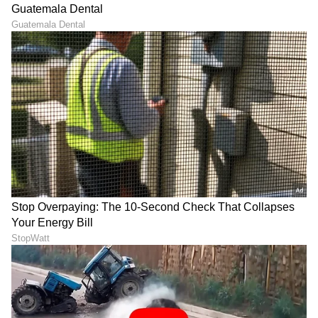
RECOMMENDED STORIES
Shravani Subramanya Serial
ಮುದುಕ-ಮುದುಕಿಯಾದ
ಮುಗಿಯುತ್ತಲೇ ಆ ಹುಡುಗಿಯ
ಅಮೂಲ್ಯ ಗೌಡ & ನಿರಂಜನ್; ರಿಷಿ
ನೆನಪು ಶೇರ್​ ಮಾಡಿದ ಸುಬ್ಬು
ಸರ್ ಎಷ್ಟು ರೊಮ್ಯಾಂಟಿಕ್
ಅಲ್ಲವಾ?