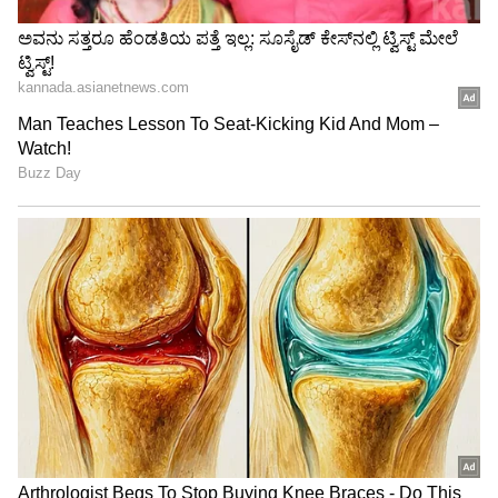
3
6
Image Credit :
Instagram
‘ಕ್ವಾಟ್ಲೆ ಕಿಚನ್’ ಶೋ
ಪ್ರಸ್ತುತ ಹನುಮಂತ ಲಮಾಣಿ ‘ಕ್ವಾಟ್ಲೆ ಕಿಚನ್’ ಶೋನಲ್ಲಿ ಕ್ವಾಟ್ಲೆ
ಆಗಿ ಎಲ್ಲರ ಗಮನ ಸೆಳೆಯುತ್ತಿದ್ದಾರೆ. ಇದರ ನಡುವೆಯೇ
ಹನುಮಂತ ಅವರ ಮದುವೆ ಯಾವಾಗ ಎನ್ನುವುದು ಅವರ
ಅಭಿಮಾನಿಗಳ ಪ್ರಶ್ನೆ.