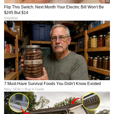
ABOUT THE AUTHOR
Suchethana D
SD
Suchetana ಮಲೆನಾಡಿನ ಹೆಬ್ಬಾಗಿಲು ಶಿರಸಿಯವಳು. ಓದಿದ್ದು LLB,
ಒಲಿದದ್ದು ಪತ್ರಿಕೋದ್ಯಮ, ಪ್ರಜಾವಾಣಿಯಲ್ಲಿ 15 ವರ್ಷಗಳ
ಅನುಭವ. ಇದರಲ್ಲಿ 10 ವರ್ಷ ನ್ಯಾಯಾಂಗ ವರದಿಗಾರಿಕೆ. ಕಾನೂನು
ಮತ್ತು ಮಹಿಳಾ ಸಂವೇದನೆಗೆ ಸಂಬಂಧಿಸಿದ ಲೇಖನಗಳಿಗೆ ಕರ್ನಾಟಕ
ಬಿಗ್ ಬಾಸ್ ಕನ್ನಡ
ಮಾಧ್ಯಮ ಅಕಾಡೆಮಿ, ಮುಂಬೈನ ಲಾಡ್ಲಿ ಮೀಡಿಯಾ ಅವಾರ್ಡ್​,
ಮನರಂಜನಾ ಸುದ್ದಿ
ಟಿವಿ ಶೋ
ಸಂಬಂಧಗಳು
ರೋಟರಿ ಎಕ್ಸಲೆನ್ಸ್​ ಅವಾರ್ಡ್​ ಸೇರಿದಂತೆ ಕೆಲವು ಪ್ರಶಸ್ತಿಗಳು
ಲಭಿಸಿವೆ. ಚೀನಾದಲ್ಲಿ ನಡೆದ ಭಾರತ ಮಟ್ಟದ ಯುವ ನಿಯೋಗದಲ್ಲಿ
ಮಾಧ್ಯಮ ಕ್ಷೇತ್ರದಿಂದ ಪ್ರತಿನಿಧಿಯಾಗಿ ಆಯ್ಕೆ. ವಿಜಯವಾಣಿಯಲ್ಲಿ
ಕೆಲಸ ಮಾಡಿ ಈಗ ದೂರದರ್ಶನ ಚಂದನದಲ್ಲಿ ಮತ್ತು ಏಷ್ಯಾನೆಟ್​
ಕನ್ನಡ ಸಿನಿಮಾ (
Kannada Cinema News
), ಟಿವಿ
ಸುವರ್ಣದಲ್ಲಿ ಫ್ರೀಲ್ಯಾನ್ಸರ್​ ಆಗಿ ಕೆಲಸ ನಿರ್ವಹಣೆ.
ಕಾರ್ಯಕ್ರಮಗಳು (
Kannada TV Shows
), ಸೆಲೆಬ್ರಿಟಿ
ಸುದ್ದಿಗಳು ಮತ್ತು ಇತ್ತೀಚಿನ ಸುದ್ದಿಗಳಿಗಾಗಿ ಏಷ್ಯಾನೆಟ್
ಸುವರ್ಣ ನ್ಯೂಸ್‌ನಲ್ಲಿ ಮನರಂಜನಾ ವಿಭಾಗ ನೋಡಿ.
ಸಿನಿಮಾ ವಿಮರ್ಶೆಗಳು (
Kannada Movies Review
),
ತಾರೆಯರ ಸಂದರ್ಶನಗಳು, ಧಾರಾವಾಹಿ ಅಪ್‌ಡೇಟ್ಸ್‌,