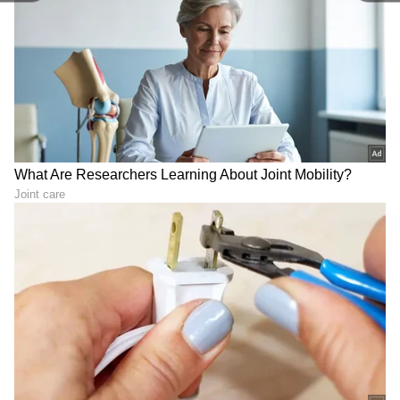
ಇಲ್ಲ ಎಂದರು. ಕೊನೆಗೆ ನಾಚುತ್ತಲೇ ತಾವು ಮದುವೆಯಾಗುವ
ಹುಡುಗಿಯ ಹೆಸರು ದುರ್ಗಾ ಎಂದು ಬಾಯ್ಬಿಟ್ಟರು. ಏನು
ಮಾಡ್ತಾರೆ ಎಂದಾಗ ಮನೆಯಲ್ಲಿ ಇರ್‍ತಾಳೆ ಎಂದರು. ಮದುವೆ
ಯಾವಾಗ ಎಂದಾಗ ಸರಿಯಾದ ಉತ್ತರವನ್ನು ಹನುಮಂತು
ನೀಡಲಿಲ್ಲ. ಸದ್ಯ ಯಾರೀ ದುರ್ಗಾ ಎನ್ನುವ ಬಗ್ಗೆ ಹನುಮಂತು
ಫ್ಯಾನ್ಸ್‌ ಹುಡುಕಾಟ ನಡೆಸಿದ್ದಾರೆ.
LATEST VIDEOS