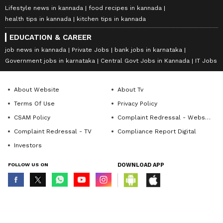
Lifestyle news in kannada
food recipes in kannada
health tips in kannada
kitchen tips in kannada
EDUCATION & CAREER
job news in kannada
Private Jobs
bank jobs in karnataka
Government jobs in karnataka
Central Govt Jobs in Kannada
IT Jobs
About Website
About Tv
Terms Of Use
Privacy Policy
CSAM Policy
Complaint Redressal - Website
Complaint Redressal - TV
Compliance Report Digital
Investors
FOLLOW US ON
DOWNLOAD APP
© Copyright 2026 Asianxt Digital Technologies Private Limited (Formerly
known as Asianet News Media & Entertainment Private Limited) | All Rights
Reserved