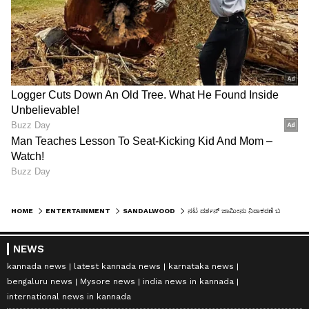
HOME
ENTERTAINMENT
SANDALWOOD
ನಟ ದರ್ಶನ್ ಜಾಮೀನು ನಿರಾಕರಣೆ ಬಳಿಕ ಪತ್ನಿ ವಿಜಯಲಕ್ಷ್ಮಿ ಕಣ್ಣೀರು, ಭಾವುಕ ಪೋಸ್ಟ್
NEWS
kannada news
latest kannada news
karnataka news
bengaluru news
Mysore news
india news in kannada
international news in kannada