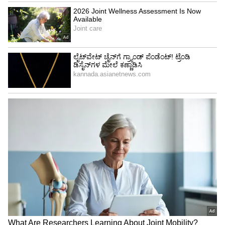
Image Credit :
Our Own
ಟೆಂಪಲ್ ರನ್, ಕಾನೂನು ಹೋರಾಟದಿಂದ ಸುಸ್ತಾದ ಪತ್ನಿ
ದರ್ಶನ್ ಬಿಡುಗಡೆಗಾಗಿ ಪತ್ನಿ ವಿಜಯಲಕ್ಷ್ಮಿ ನಿರಂತರ
ಹೋರಾಟ ನಡೆಸುತ್ತಿದ್ದಾರೆ. ಒಂದೆಡೆ ವಕೀಲರ ಜೊತೆ ಚರ್ಚಿಸಿ
ಕಾನೂನು ಹೋರಾಟ ತೀವ್ರಗೊಳಿಸಿದ್ದರೆ, ಇತ್ತ ದೇವಸ್ಥಾನ
ದರ್ಶನ ಮಾಡಿ ಪತಿ ಬಿಡುಗಡೆಗೆ ಪ್ರಾರ್ಥಿಸಿದ್ದರು. ಆದರೂ
ಸುಪ್ರೀಂ ಕೋರ್ಟ್ ಬೇಲ್ ನಿರಾಕರಿಸಿರುವುದು ಪತ್ನಿ
ವಿಜಯಲಕ್ಷ್ಮಿಗೆ ತೀವ್ರ ಹಿನ್ನಡೆ ನೀಡಿದೆ.
5