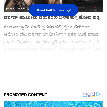
Image Credit :
StockPhoto
Read Full Gallery
ದರ್ಶನ್ ಜಾಮೀನು ನಿರಾಕರಣೆ ಬಳಿಕ ಕುಗ್ಗಿ ಹೋದ ಪತ್ನಿ
ರೇಣುಕಾಸ್ವಾಮಿ ಕೊಲೆ ಪ್ರಕರಣದಲ್ಲಿ ಜೈಲು ಸೇರಿರುವ
ಆರೋಪಿ ನಟ ದರ್ಶನ್ ಜಾಮೀನಿಗಾಗಿ ಶತಪ್ರಯತ್ನ ಮಾಡಿ
ಕೊನೆಗೆ ನಿರಾಸೆ ಅನುಭವಿಸಿದ್ದಾರೆ. ನಟ ದರ್ಶನ್ ಜಾಮೀನು
ಅರ್ಜಿಯನ್ನು ಸುಪ್ರೀಂ ಕೋರ್ಟ್ ತಿರಸ್ಕರಿಸಿತ್ತು. ಇದೀಗ ಒಂದು
ವರ್ಷಗಳ ಕಾಲ ದರ್ಶನ್‌ಗೆ ಜೈಲೆ ಗತಿಯಾಗಿದೆ. ಬೇಲ್
ನಿರಾಕರಣೆ ಬಳಿಕ ಪತ್ನಿ ವಿಜಯಲಕ್ಷ್ಮಿ ಮೊದಲ ಬಾರಿಗೆ
ಪ್ರತಿಕ್ರಿಯಿಸಿದ್ದಾರೆ. ಜಾಮೀನು ನಿರಾಕರಣೆಯಿಂದ ವಿಜಯಲಕ್ಷಿ
ತೀವ್ರ ನೊಂದಿದ್ದಾರೆ.
Add Asianetnews Kannada as a Preferred
Source