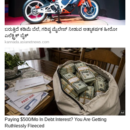
Darshan Case Shocking: ಜೈಲಿನಲ್ಲೇ ನಟ ದರ್ಶನ್
ಲಾಕ್; ಕೇಸ್ ವಿಚಾರಣೆ ಇನ್ನೂ ವಿಳಂಬವಾದ್ರೆ
ಮುಂದೇನ್ ಆಗುತ್ತೆ ಸ್ವಾಮಿ?
3
6
Image Credit :
Vijayalakshmi Darshan
ನೋವು ತೋಡಿಕೊಂಡ ವಿಜಯಲಕ್ಷ್ಮಿ
ಇನ್‌ಸ್ಟಾಗ್ರಾಂ ಖಾತೆಯಲ್ಲಿ ವಿಜಯಲಕ್ಷ್ಮಿ ನೋವು
ತೋಡಿಕೊಂಡಿದ್ದಾರೆ. ಪತಿ ದರ್ಶನ್ ಬಿಡುಗಡೆ ಭಾಗ್ಯ ಸಿಗದೆ
ಮತ್ತೆ ಒಂದು ವರ್ಷ ಜೈಲಿನಲ್ಲಿ ಇರಬೇಕಾಗಿದೆ. ಇದು
ವಿಜಯಲಕ್ಷ್ಮಿ ಹೋರಾಟಕ್ಕೆ ತೀವ್ರ ಹಿನ್ನಡೆ ನೀಡಿದೆ. ಇದರಿಂದ