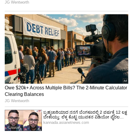
ಕುಗ್ಗಿರುವ ವಿಜಯಲಕ್ಷ್ಮಿ ಸೋಶಿಯಲ್ ಮೀಡಿಯಾ ಮೂಲಕ
ನೋವು ತೋಡಿಕೊಂಡಿದ್ದಾರೆ.
4
6