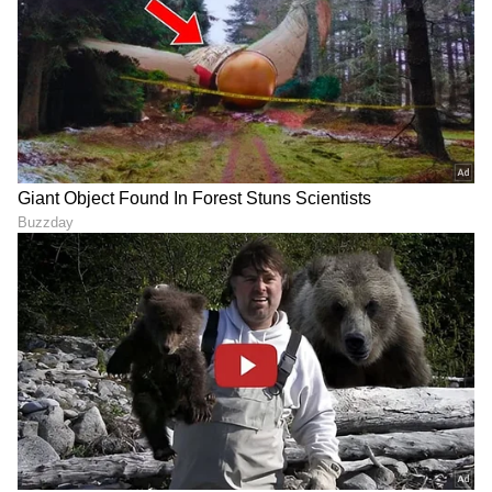
ವರ್ಷಗಳ ಅನುಭವ. ಊರು ಧರ್ಮಸ್ಥಳ. ಪತ್ರಿಕೋದ್ಯಮ
ಸ್ನಾತಕೋತ್ತರ ಪದವಿ ಪಡೆದಿದ್ದು ಉಜಿರೆ ಎಸ್‌ಡಿಎಂನಲ್ಲಿ. ಟಿವಿ9,
ಸ್ಟಾರ್ ಸ್ಪೋರ್ಟ್ಸ್‌ನಲ್ಲಿ ಕಾರ್ಯ ನಿರ್ವಹಿಸಿದ ಅನುಭವವಿದೆ.
ದರ್ಶನ್ ತೂಗುದೀಪ
ರಾಷ್ಟ್ರೀಯ, ಅಂತಾರಾಷ್ಟ್ರೀಯ, ಜಿಯೋ ಪಾಲಿಟಿಕ್ಸ್, ಆಟೋ, ಟೆಕ್,
ಸ್ಯಾಂಡಲ್‌ವುಡ್
ಕರ್ನಾಟಕ ಸುದ್ದಿ
ಸುಪ್ರೀಂ ಕೋರ್ಟ್
ಸ್ಪೋರ್ಟ್ಸ್..ಏನೇ ಕೊಟ್ಟರೂ ಬರೆಯೋದು ನನ್ನ ಶಕ್ತಿ.