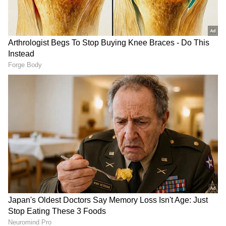
Image Credit :
Vijayalakshmi Darshan
ಭಾವುಕ ಪೋಸ್ಟ್ ಹಾಕಿ ವಿಜಯಲಕ್ಷ್ಮಿ ಕಣ್ಣೀರು
ದರ್ಶನ್ ನೆನಪಿನಲ್ಲಿ ಕೊರಗುತ್ತಿರುವ ಪತ್ನಿ ವಿಜಯಲಕ್ಷ್ಮಿ
ಸೋಶಿಯಲ್ ಮೀಡಿಯಾದಲ್ಲಿ ಭಾವುಕ ಪೋಸ್ಟ್ ಹಾಕಿದ್ದಾರೆ.
ನಟ ದರ್ಶನ್ ಫೋಟೋ ಹಾಕಿ ಹಾರ್ಟ್ ಬ್ರೇಕ್ ಇಮೋಜಿ
ಹಾಕಿ ಕಣ್ಣೀರಿಟ್ಟಿದ್ದಾರೆ. ಪತಿಯ ಬಿಡುಗಡೆಗಾಗಿ ಪತ್ನಿ
ವಿಜಯಲಕ್ಷ್ಮಿ ತೀವ್ರ ಹೋರಾಟ ನಡೆಸಿದ್ದರು. ಆದರೆ ಈ
ಹೋರಾಟಗಳಿಗೆ ಫಲ ಸಿಗಲಿಲ್ಲ.