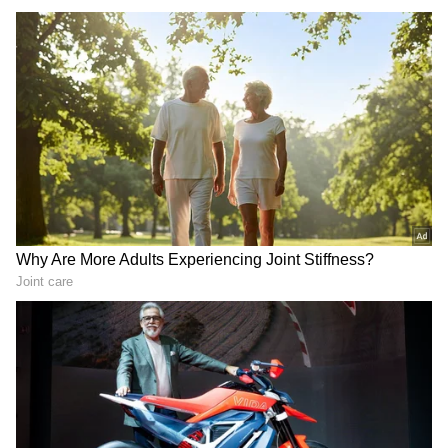
Related Articles
ಜೈಲಿನಲ್ಲಿ ನಟ ದರ್ಶನ್‌ಗೆ ಏನೆಲ್ಲಾ ಸವಲತ್ತು ಸಿಕ್ತಿದೆ?
ಕಾರಗೃಹದಿಂದ ಸುಪ್ರೀಂ ಕೋರ್ಟ್‌ಗೆ ಕಂಪ್ಲೀಟ್ ವರದಿ