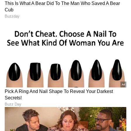
DOWNLOAD APP
RECOMMENDED STORIES
Kiss: ಯಶ್ ಮೇಲೆ UP ಸುಂದರಿಗೆ
Emotional Post: ಹೀಗೆಲ್ಲಾ
ಲವ್.. ರಾಕಿಂಗ್ ಸ್ಟಾರ್ ಕಟೌಟ್‌ಗೆ
ಮಾಡಿದ್ರೆ 'ನಾನು ಕನ್ನಡಿಗ' ಅಂತ
ಕಿಸ್ ಕೊಟ್ಟ ಲೇಡಿ ಫ್ಯಾನ್;
ಹೇಳೋದ್ ಹ್ಯಾಗೆ? BBK
ವಿಡಿಯೋ ವೈರಲ್!
ಸ್ಪರ್ಧಿಯ ಕಣ್ಣೀರು!