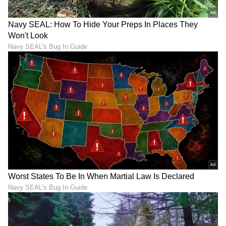
ಕನ್ನಡ ಸಿನಿಮಾ (
Kannada Cinema News
), ಟಿವಿ
ಕಾರ್ಯಕ್ರಮಗಳು (
Kannada TV Shows
), ಸೆಲೆಬ್ರಿಟಿ
ಸುದ್ದಿಗಳು ಮತ್ತು ಇತ್ತೀಚಿನ ಸುದ್ದಿಗಳಿಗಾಗಿ ಏಷ್ಯಾನೆಟ್
ಸುವರ್ಣ ನ್ಯೂಸ್‌ನಲ್ಲಿ ಮನರಂಜನಾ ವಿಭಾಗ ನೋಡಿ.
ಸಿನಿಮಾ ವಿಮರ್ಶೆಗಳು (
Kannada Movies Review
),
ತಾರೆಯರ ಸಂದರ್ಶನಗಳು, ಧಾರಾವಾಹಿ ಅಪ್‌ಡೇಟ್ಸ್‌,
ತೆರೆಮರೆಯ ಕಥೆಗಳು,
OTT ರಿಲೀಸ್‌
ಗಳ ಬಗ್ಗೆ
ಮಾಹಿತಿಯೂ ಇಲ್ಲಿದೆ.
ABOUT THE AUTHOR
Chethan Kumar
CK
ಎಲೆಕ್ಟ್ರಾನಿಕ್, ಡಿಜಿಟಲ್ ಮಾಧ್ಯಮ ಸೇರಿ ಪತ್ರಿಕೋದ್ಯಮದಲ್ಲಿ 13