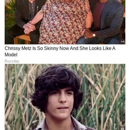
Rakshit Shetty ಮನೆಯಲ್ಲಿ
ಹೀರೋಯಿನ್ ಇಲ್ಲ, ಮೇಕಪ್
ಮತ್ತೆ ಮದುವೆ ಸಂಭ್ರಮ; ಹಾಫ್‌
ಇಲ್ಲ.. ಆದರೂ ಗಮನ
ಸೆಂಚುರಿ ಹೊಡೆದ ತಂದೆ-ತಾಯಿ!
ಸೆಳೆಯುತ್ತಿರುವ ಈ ಕನ್ನಡ ಸಿನಿಮಾ
PHOTOS
ಯಾವುದು?
LATEST VIDEOS
"ರಾಜಕೀಯ ಬೇಡ, ಸಿನಿಮಾನೇ ಪ್ರಾಣ":
ಕನಕೋತ್ಸವದಲ್ಲಿ ರಿಷಬ್ ಶೆಟ್ಟಿ | Rishab
Shetty speech | Suvarna News
ಶೇ.50 ರಿಂದ ಶೇ.18 ಕ್ಕೆ TAX ಇಳಿಕೆ: ಮೋದಿ-
ಟ್ರಂಪ್ ಐತಿಹಾಸಿಕ ಒಪ್ಪಂದ | India US