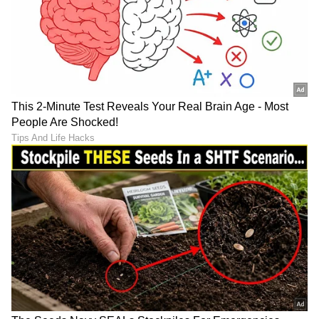
ಯಶ್ 'ಟಾಕ್ಸಿಕ್' ಟ್ರೇಲರ್ ಲಾಂಚ್
ಫ್ಯಾಮಿಲಿ ಜೊತೆ ವೆಕೇಶನ್
ಮುಹೂರ್ತ 7:01 PM; ಈ ಟೈಮ್
ಮೂಡಲ್ಲಿ ರಿಷಬ್… ‘ಕಾಂತಾರಾ
ಹಿಂದಿರೋ ಸೀಕ್ರೆಟ್ ಏನ್
3’ಕ್ಕೆ ಲೊಕೇಶನ್ ಹುಡುಕಲು
ಗೊತ್ತಾ?
ಹೊರಟ್ರಾ ಶೆಟ್ರು?
LATEST VIDEOS
"ರಾಜಕೀಯ ಬೇಡ, ಸಿನಿಮಾನೇ ಪ್ರಾಣ":
ಕನಕೋತ್ಸವದಲ್ಲಿ ರಿಷಬ್ ಶೆಟ್ಟಿ | Rishab
Shetty speech | Suvarna News
ಶೇ.50 ರಿಂದ ಶೇ.18 ಕ್ಕೆ TAX ಇಳಿಕೆ: ಮೋದಿ-
ಟ್ರಂಪ್ ಐತಿಹಾಸಿಕ ಒಪ್ಪಂದ | India US
Trade Deal | Party Rounds