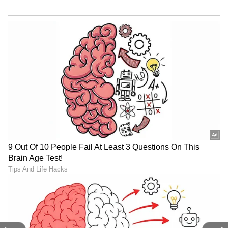
ABOUT THE AUTHOR
Shriram Bhat
SB
ಏಷ್ಯಾನೆಟ್ ಸುವರ್ಣನ್ಯೂಸ್.ಕಾಮ್‌ನಲ್ಲಿ ಉಪ ಸಂಪಾದಕ. ಸಿನಿಮಾ,
ಲೈಫ್‌ಸ್ಟೈಲ್, ರಾಜಕೀಯ ಸುದ್ದಿಗಳ ಬಗ್ಗೆ ಹೆಚ್ಚಿನ ಗಮನ
ನೀಡುತ್ತಿದ್ದೇನೆ. ಇಂಡಿಯನ್ ಎಕ್ಸ್‌ಪ್ರೆಸ್‌, ಒನ್‌ ಇಂಡಿಯಾ ಕನ್ನಡ
ಹಾಗೂ ವಿಜಯ ಕರ್ನಾಟಕ ವೆಬ್‌ನಲ್ಲಿ ಕೆಲಸ ಮಾಡಿದ ಅನುಭವವಿದೆ.
ಸ್ಯಾಂಡಲ್‌ವುಡ್
ಕಳೆದ 15 ವರ್ಷಗಳಿಂದ ನಿರಂತರ ಬರವಣಿಗೆ ಉದ್ಯೋಗದಲ್ಲಿದ್ದೇನೆ.
ಮನರಂಜನಾ ಸುದ್ದಿ
ವೈರಲ್ ಸುದ್ದಿ
ವೈರಲ್ ವಿಡಿಯೋ
ಸುದ್ದಿ ಮಾಧ್ಯಮವಲ್ಲದೇ ಮನರಂಜನಾ ಮಾಧ್ಯಮದಲ್ಲೂ ಕೆಲಸ
ಮಾಡಿದ್ದೇನೆ. ಉತ್ತರ ಕನ್ನಡ ಜಿಲ್ಲೆ ಶಿರಸಿ ಹುಟ್ಟೂರು. ಕರ್ನಾಟಕ
ವಿಶ್ವವಿದ್ಯಾಲಯ, ಧಾರವಾಡದಿಂದ ಕಲಾ ವಿಭಾಗದಲ್ಲಿ ಪದವಿ
ಪಡೆದಿದ್ದೇನೆ. ಸಾಮಾಜಿಕ ಕಳಕಳಿಗೆ ಹೆಚ್ಚಿನ ಆದ್ಯತೆ, ಮಾನವೀಯತೆಗೆ
ಕನ್ನಡ ಸಿನಿಮಾ (
Kannada Cinema News
), ಟಿವಿ
ಮೊದಲ ಪ್ರಾಶಸ್ತ್ಯ.
ಕಾರ್ಯಕ್ರಮಗಳು (
Kannada TV Shows
), ಸೆಲೆಬ್ರಿಟಿ
ಸುದ್ದಿಗಳು ಮತ್ತು ಇತ್ತೀಚಿನ ಸುದ್ದಿಗಳಿಗಾಗಿ ಏಷ್ಯಾನೆಟ್
ಸುವರ್ಣ ನ್ಯೂಸ್‌ನಲ್ಲಿ ಮನರಂಜನಾ ವಿಭಾಗ ನೋಡಿ.
ಸಿನಿಮಾ ವಿಮರ್ಶೆಗಳು (
Kannada Movies Review
),
ತಾರೆಯರ ಸಂದರ್ಶನಗಳು, ಧಾರಾವಾಹಿ ಅಪ್‌ಡೇಟ್ಸ್‌,
ತೆರೆಮರೆಯ ಕಥೆಗಳು,
OTT ರಿಲೀಸ್‌
ಗಳ ಬಗ್ಗೆ