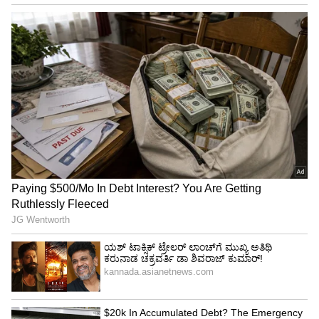
4
5
Image Credit :
Insatgram
ಪತಿಯ ಕೆನ್ನೆಯನ್ನು ಮುದ್ದಿಸಿ ಕ್ಯಾಮೆರಾ ಮುಂದೆಯೇ ತಮ್ಮ
ಅಪರಿಮಿತ ಪ್ರೀತಿಯನ್ನು ವ್ಯಕ್ತಪಡಿಸಿದ್ದಾರೆ. ಕುಟುಂಬದ
ಸದಸ್ಯರೆಲ್ಲರೂ ಒಟ್ಟಾಗಿ ಕೇಕ್‌ ಕತ್ತರಿಸುವ ಮೂಲಕ
ಸಂಭ್ರಮಿಸಿದ್ದು, ಈ ಫೋಟೋಗಳು ಇದೀಗ ವೈರಲ್ ಆಗುತ್ತಿವೆ.
5
5