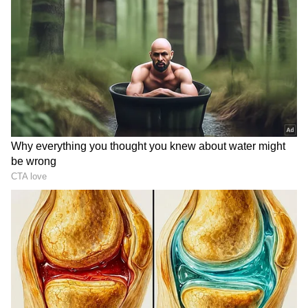
ಆಯ್ಕೆ ಮಾಡಿಕೊಳ್ಳಿ
2
5