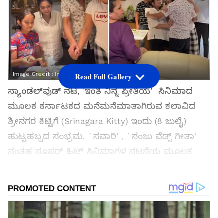
Image Credit :
Insatgram
Read Full Gallery
ಸ್ಯಾಂಡಲ್‌ವುಡ್ ನಟ, 'ಇಂತಿ ನಿನ್ನ ಪ್ರೀತಿಯʼ ಸಿನಿಮಾದ
ಮೂಲಕ ಕರ್ನಾಟಕದ ಮನೆಮನೆಮಾತಾಗಿರುವ ಕಲಾವಿದ
ಶ್ರೀನಗರ ಕಿಟ್ಟಿಗೆ (Srinagara Kitty) ಇಂದು (8 ಜುಲೈ)
ಹುಟ್ಟಹಬ್ಬದ ಸಂಭ್ರಮ. ʻಸವಾರಿʼ, ʻಸಂಜು ವೆಡ್ಸ್‌ ಗೀತಾʼ
ನಂತಹ ಸೂಪರ್‌ ಹಿಟ್‌ ಸಿನಿಮಾಗಳ ನಟನೆಯ ಮೂಲಕ
ಜನಮನ್ನಣೆ ಗಳಿಸಿರುವ ಶ್ರೀನಗರ ಕಿಟ್ಟಿಯವರು ಇಂದು ತಮ್ಮ
ಕುಟುಂಬದ ಜೊತೆ ಹುಟ್ಟುಹಬ್ಬ ಆಚರಿಸಿಕೊಂಡಿದ್ದಾರೆ.
ಸಮಗ್ರ ಸುದ್ದಿ ಮೂಲವನ್ನಾಗಿ asianet suvarna news ಅನ್ನು