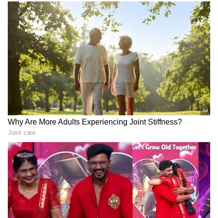
Yash-Toxic: ಕಿಯಾರ ಮೇಲೆ ಮುತ್ತಿನ ಮಳೆ..
ಹೊರಬಂತು ಮೋಸದ ಕಥೆ; ಮಿತಿಮೀರಿಸುತ್ತಿದೆ ಟಾಕ್ಸಿಕ್
ಕ್ರೇಜ್!
3
5
Image Credit :
Insatgram
ಪತ್ನಿ ಭಾವನಾ ಬೆಳಗೆರೆ, ಮಗಳು ಪರಿಣಿತಾ ಜೊತೆ ಸಿಂಪಲ್‌
ಸೆಲೆಬ್ರೇಷನ್
ಹೌದು, ನಟ ಶ್ರೀನಗರ ಕಿಟ್ಟಿ ಯಾವುದೇ ಆಡಂಬರವಿಲ್ಲದೇ