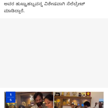
ಅವರ ಹುಟ್ಟುಹಬ್ಬವನ್ನ ವಿಶೇಷವಾಗಿ ಸೆಲೆಬ್ರೇಟ್
ಮಾಡಿದ್ದಾರೆ.
1
5