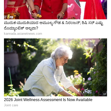
ಕುಟುಂಬಸ್ಥರ ಜೊತೆ ಹುಟ್ಟುಹಬ್ಬ ಆಚರಿಸಿಕೊಂಡಿದ್ದು ಇದೀಗ
ವೈರಲ್ ಅಗುತ್ತಿದೆ. ಪತಿ ಶ್ರೀನಗರ ಕಿಟ್ಟಿ ಅವರ ಹುಟ್ಟುಹಬ್ಬಕ್ಕೆ
ಪತ್ನಿ ಭಾವನಾ ಬೆಳಗೆರೆ ಅವರು ಪ್ರೀತಿಯಿಂದ
ಶುಭಕೋರಿದ್ದಾರೆ.