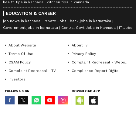
health tips in kannada
kitchen tips in kannada
EDUCATION & CAREER
job news in kannada
Private Jobs
bank jobs in karnataka
Government jobs in karnataka
Central Govt Jobs in Kannada
IT Jobs
About Website
About Tv
Terms Of Use
Privacy Policy
CSAM Policy
Complaint Redressal - Website
Complaint Redressal - TV
Compliance Report Digital
Investors
FOLLOW US ON
DOWNLOAD APP
© Copyright 2026 Asianxt Digital Technologies Private Limited (Formerly
known as Asianet News Media & Entertainment Private Limited) | All Rights
Reserved