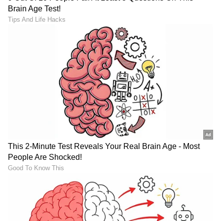
RECOMMENDED STORIES
ಯಶ್ ಟಾಕ್ಸಿಕ್ ಟ್ರೇಲರ್ ಲಾಂಚ್‌ಗೆ
Exclusive Interview:
ಮುಖ್ಯ ಅತಿಥಿ ಕರುನಾಡ ಚಕ್ರವರ್ತಿ
'ಗೋಲ್ಡನ್​​ ಸ್ಟಾರ್'​ ಗಣೇಶ್​ ದಂಪತಿ
ಡಾ ಶಿವರಾಜ್ ಕುಮಾರ್!
ಮಕ್ಕಳನ್ನು ಬೆಳೆಸ್ತಿರೋದು ಹೇಗೆ?
ಶಿಲ್ಪಾ ಮಾತಿಗೆ ಫ್ಯಾನ್ಸ್​ ಫಿದಾ