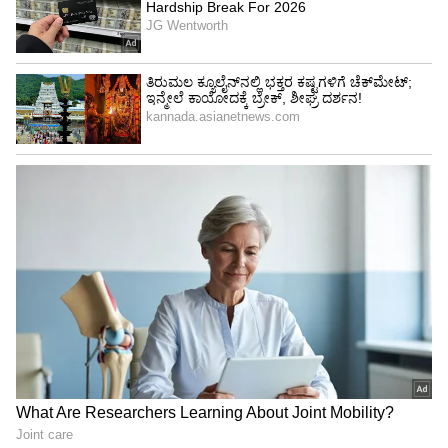
Image Credit :
Insatgram
ಕುಟುಂಬದ ಜೊತೆ ಕೇಕ್‌ ಕತ್ತರಿಸಿ ಜನ್ಮದಿನ ಆಚರಿಸಿಕೊಂಡ
ಸ್ಯಾಂಡಲ್‌ವುಡ್‌ ನಟ ಶ್ರೀನಗರ ಕಿಟ್ಟಿಗೆ ಪತ್ನಿ ಭಾವನಾ ಬೆಳಗೆರೆ
ಹಾಗೂ ಮಗಳು ಪರಿಣಿತಾ ಶುಭ ಕೋರಿದ್ದು ಇದೀಗ
ಸ್ಯಾಂಡಲ್‌ವುಡ್ ಅಂಗಳದಲ್ಲಿ ವೈರಲ್ ಆಗಿ ಕರ್ನಾಟಕದ ಸುತ್ತ
ಸುತ್ತತೊಡಗಿದೆ.