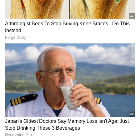
Image Credit :
Insatgram
ನಟ ಶ್ರೀನಗರ ಕಿಟ್ಟಿಯವರು ಈ ಬಾರಿ ತಮ್ಮ ಹುಟ್ಟುಹಬ್ಬವನ್ನ
ಅತ್ಯಂತ ಸರಳವಾಗಿ ಮನೆಯಲ್ಲೇ ಆಚರಿಸಿಕೊಂಡಿದ್ದಾರೆ. ಪತ್ನಿ
ಭಾವನಾ ಬೆಳಗೆರೆ, ಮಗಳು ಪರಿಣಿತಾ ಹಾಗೂ ಆತ್ಮೀಯರು,
ಕುಟುಂಬಸ್ಥರು ಸೇರಿ ಕಿಟ್ಟಿ ಅವರ ಹುಟ್ಟುಹಬ್ಬವನ್ನ
ವಿಶೇಷವಾಗಿ ಸೆಲೆಬ್ರೇಟ್ ಮಾಡಿದ್ದಾರೆ.
Related Articles
Niti Taylor: ಸಿಗರೇಟ್‌ನಿಂದ ಆತ ನನ್ನ ಸುಟ್ಟಿದ್ದ; ಖ್ಯಾತ
ನಟಿಯ ಶಾಕಿಂಗ್ ಹೇಳಿಕೆಗೆ ಸಿನಿರಂಗ ಶಾಕ್!