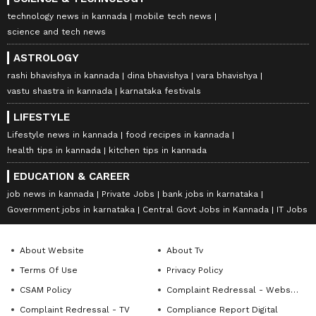
technology news in kannada
mobile tech news
science and tech news
ASTROLOGY
rashi bhavishya in kannada
dina bhavishya
vara bhavishya
vastu shastra in kannada
karnataka festivals
LIFESTYLE
Lifestyle news in kannada
food recipes in kannada
health tips in kannada
kitchen tips in kannada
EDUCATION & CAREER
job news in kannada
Private Jobs
bank jobs in karnataka
Government jobs in karnataka
Central Govt Jobs in Kannada
IT Jobs
About Website
About Tv
Terms Of Use
Privacy Policy
CSAM Policy
Complaint Redressal - Website
Complaint Redressal - TV
Compliance Report Digital