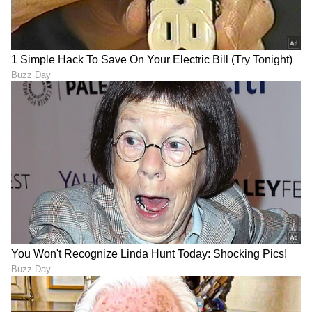
ಯುದ್ಧಕ್ಕೆ ಹೋಗೋ ಸೈನಿಕರನ್ನು
ಗ್ರಿಂಡರ್ LGBTQ+ ಡೇಟಿಂಗ್
ಯಾಕೆ ಮದುವೆ ಆಗ್ತಿದ್ದಾರೆ
ಆ್ಯಪ್ ಡೌನ್ಲೋಡ್ ಮಾಡಿ ಕೆಟ್ಟ,
ಹುಡುಗಿಯರು? ಬ್ಲಾಕ್ ವಿಡೋ
ಈಗ ಎಲ್ಲೆಡೆ ವಿಡಿಯೋ
ಡೇಂಜರ್ ಗೇಮ್ !
ಹರಿದಾಡೋ ಆತಂಕ
'35 ವರ್ಷ ಆದ್ಮೇಲೆ ನಾನು
ಪತ್ನಿಯ ಓದಿಗಾಗಿ ಕೂಲಿಯನ್ನೂ
ನಾನಾಗಿರಲಿಲ್ಲ, ನಿದ್ದೆ ಬರ್ತಿರಲಿಲ್ಲ':
ಮಾಡಿದ, ಜಮೀನೂ ಮಾರಿದ:
ಹೆಣ್ಣುಮಕ್ಕಳ ಸಮಸ್ಯೆ ಬಗ್ಗೆ ನಟಿ
ಕೆಲಸ ಸಿಕ್ಕ ಮೇಲೆ ಸತಿ