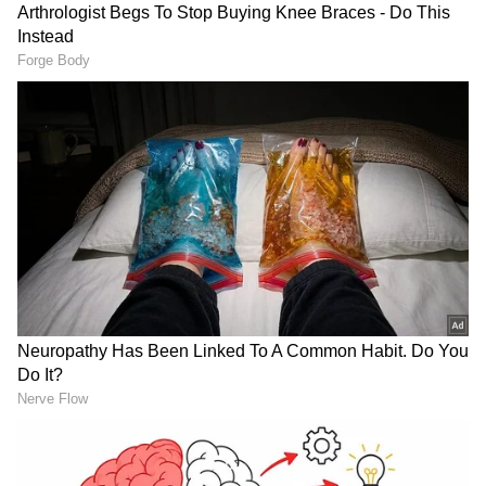
Image Credit :
Asianet News
ಮಿಥುನ ರಾಶಿ
ಮಿಥುನ ರಾಶಿಯವರು ಬೆರೆಯುವವರು ಮತ್ತು
ತಮಾಷೆಯವರು, ಆದರೆ ಅವರ ಶಕ್ತಿಯುತ ಮನಸ್ಸು ಮತ್ತು
ಬಹುಮುಖ ಸ್ವಭಾವವು ಅವರನ್ನು ದುಷ್ಟ ಕಣ್ಣಿಗೆ
ಗುರಿಯಾಗಿಸಬಹುದು. ಇದಲ್ಲದೆ, ಅವರ ಬುದ್ಧಿವಂತಿಕೆ ಮತ್ತು
ವರ್ಚಸ್ವಿ ವ್ಯಕ್ತಿತ್ವವು ಅವರನ್ನು ಅಸೂಯೆಪಡುವಂತೆ
ಮಾಡುತ್ತದೆ,