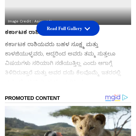
Image Credit :
Asianet News
Read Full Gallery
ಕರ್ಕಾಟಕ ರಾಶಿ
ಕರ್ಕಾಟಕ ರಾಶಿಯವರು ಬಹಳ ಸೂಕ್ಷ್ಮ ಮತ್ತು
ಕಾಳಜಿಯುಳ್ಳವರು, ಆದ್ದರಿಂದ ಅವರು ತಮ್ಮ ಸುತ್ತಲೂ
ವಿಷಯಗಳು ಸರಿಯಾಗಿ ನಡೆಯುತ್ತಿಲ್ಲ ಎಂದು ಆಗಾಗ್ಗೆ
ತಿಳಿದಿರುತ್ತಾರೆ ಮತ್ತು ಅವರ ದಯೆ ಕೆಲವೊಮ್ಮೆ ಇತರರಲ್ಲಿ
ಅಸೂಯೆ ಹುಟ್ಟಿಸಬಹುದು, ಅವರು ಸ್ವಲ್ಪ
ಅಸುರಕ್ಷಿತರಾಗಿರಬಹುದು.
ಸಮಗ್ರ ಸುದ್ದಿ ಮೂಲವನ್ನಾಗಿ asianet suvarna news ಅನ್ನು
ಆಯ್ಕೆ ಮಾಡಿಕೊಳ್ಳಿ