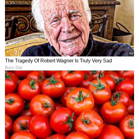
ರಮ್ಯಾ ಓಪನ್​ ಮಾತು
ಶಿರೋಮಣಿ ಮಾಡಿದ್ದೇನು
LATEST VIDEOS
"ರಾಜಕೀಯ ಬೇಡ, ಸಿನಿಮಾನೇ ಪ್ರಾಣ":
ಕನಕೋತ್ಸವದಲ್ಲಿ ರಿಷಬ್ ಶೆಟ್ಟಿ | Rishab
Shetty speech | Suvarna News
ಶೇ.50 ರಿಂದ ಶೇ.18 ಕ್ಕೆ TAX ಇಳಿಕೆ: ಮೋದಿ-
ಟ್ರಂಪ್ ಐತಿಹಾಸಿಕ ಒಪ್ಪಂದ | India US
Trade Deal | Party Rounds