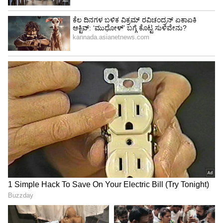
ಸಿಂಹ ರಾಶಿ
ಸಿಂಹ ರಾಶಿಯವರು ಸಾಹಸಮಯರು ಮತ್ತು ಜೀವನಪ್ರಿಯರು,
ಆದರೆ ಕೆಲವೊಮ್ಮೆ ಅವರ ಆತ್ಮವಿಶ್ವಾಸವು ಇತರರಲ್ಲಿ
ಅಸೂಯೆ ಹುಟ್ಟಿಸಬಹುದು. ಜನರು ತಮ್ಮ ಯಶಸ್ಸು ಅಥವಾ
ಜನಪ್ರಿಯತೆಯಿಂದ ಅನಾನುಕೂಲತೆಯನ್ನು
ಅನುಭವಿಸಬಹುದು, ಇದರಿಂದಾಗಿ ಅವರು ನಕಾರಾತ್ಮಕ
ಭಾವನೆಗಳಿಗೆ ಹೆಚ್ಚು ಒಳಗಾಗುತ್ತಾರೆ.
5
5