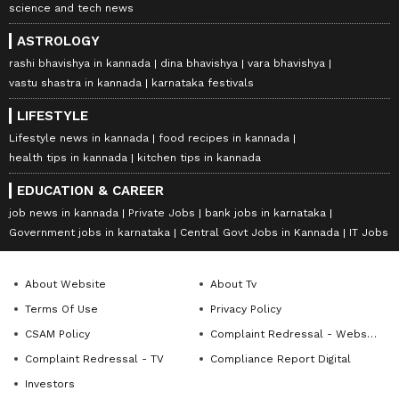
science and tech news
ASTROLOGY
rashi bhavishya in kannada
dina bhavishya
vara bhavishya
vastu shastra in kannada
karnataka festivals
LIFESTYLE
Lifestyle news in kannada
food recipes in kannada
health tips in kannada
kitchen tips in kannada
EDUCATION & CAREER
job news in kannada
Private Jobs
bank jobs in karnataka
Government jobs in karnataka
Central Govt Jobs in Kannada
IT Jobs
About Website
About Tv
Terms Of Use
Privacy Policy
CSAM Policy
Complaint Redressal - Website
Complaint Redressal - TV
Compliance Report Digital
Investors