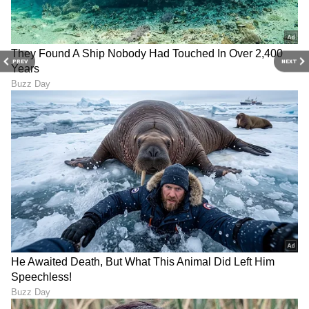
ABOUT THE AUTHOR
Sushma Hegde
SH
ಸುವರ್ಣ ನ್ಯೂಸ್ ಸುದ್ದಿ ಮಾಧ್ಯಮದ ಡಿಜಿಟಲ್ ವಿಭಾಗದಲ್ಲಿ ಕಳೆದ
ಮೂರು ವರ್ಷಗಳಿಂದ ಕೆಲಸ ಮಾಡುತ್ತಿದ್ದೇನೆ. ದೃಶ್ಯ ಮಾಧ್ಯಮ,
PREV
NEXT
ಡಿಜಿಟಲ್‌ ಮಾಧ್ಯಮದಲ್ಲಿ 5 ವರ್ಷ ಕೆಲಸ ಮಾಡಿದ ಅನುಭವವಿದೆ.
SDM ಉಜಿರೆಯಲ್ಲಿ ಪತ್ರಿಕೋದ್ಯಮದ ಸ್ನಾತಕೋತ್ತರ ಪದವಿ.
ರಾಶಿ
ಸುದ್ದಿಲೋಕದಲ್ಲಿ ರಾಜಕೀಯ, ದೇಶ, ಜ್ಯೋತಿಷ್ಯ, ಜೀವನಶೈಲಿ,
ಜ್ಯೋತಿಷ್ಯ
ಸಂಬಂಧಗಳು
ವಾಣಿಜ್ಯ, ಕ್ರೈಂ ಸುದ್ದಿಗಳಲ್ಲಿ ಆಸಕ್ತಿ.
ಆರೋಗ್ಯ
, ಸೌಂದರ್ಯ, ಫಿಟ್‌ನೆಸ್,
ಕಿಚನ್ ಟಿಪ್ಸ್‌
,
ಸಂಬಂಧ
,
ಫ್ಯಾಷನ್
,
ರೆಸಿಪಿ
ಅಪ್ಡೇಟ್‌ಗಳಿಗಾಗಿ
ಏಷ್ಯಾನೆಟ್ ಸುವರ್ಣ ನ್ಯೂಸ್‌ ಫಾಲೋ ಮಾಡಿ.
ಸಂಪೂರ್ಣ ಮಾಹಿತಿ ಒಂದೇ ಕ್ಲಿಕ್‌ನಲ್ಲಿ ಲಭ್ಯ. ಏಷ್ಯಾನೆಟ್
ಸುವರ್ಣ ನ್ಯೂಸ್ ಅಧಿಕೃತ ಆ್ಯಪ್ ಡೌನ್‌ಲೋಡ್ ಮಾಡಿ
ಹಾಗು ಎಲ್ಲಾ ಅಪ್‌ಡೇಟ್ ಗಳನ್ನು ಪಡೆಯಿರಿ.