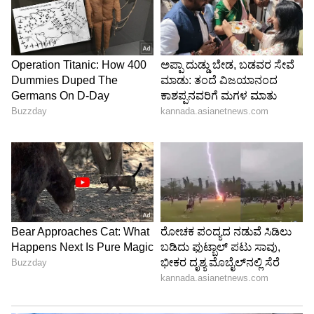
Image Credit :
Asianet News
ತುಲಾ ರಾಶಿ
ತುಲಾ ರಾಶಿಯವರು ಹರ್ಷಚಿತ್ತದಿಂದ ಮತ್ತು
ಆಕರ್ಷಕವಾಗಿರುತ್ತಾರೆ, ಆದರೆ ಸಮತೋಲನ ಮತ್ತು
ಸಾಮರಸ್ಯದ ಕಡೆಗೆ ಅವರ ಒಲವು ಅವರನ್ನು ನಕಾರಾತ್ಮಕ
ಶಕ್ತಿಗಳಿಗೆ ಗುರಿಯಾಗಿಸುತ್ತದೆ. ಇತರರು ಅವರ ಸಾಮಾಜಿಕ
ಜೀವನ ಅಥವಾ ನ್ಯಾಯ ಪ್ರಜ್ಞೆಯನ್ನು ಅಸೂಯೆಪಡಬಹುದು,
ಇದರಿಂದಾಗಿ ಅವರು ದುಷ್ಟ ಕಣ್ಣಿಗೆ ಹೆಚ್ಚು ಒಳಗಾಗುತ್ತಾರೆ.