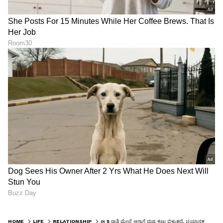
HOME
LIFE
RELATIONSHIP
ಈ 5 ರಾಶಿ ಮೇಲೆ ಆಗಾಗ್ಗೆ ದುಷ್ಟ ಕಣ್ಣು ಬಿಳುತ್ತದೆ, ಭಯಾನಕ ತೊಂದರೆ ಜೊತೆ ಕಷ್ಟದ ಸುರಿ ಮಳೆ