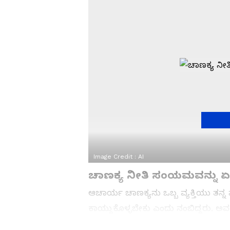
Image Credit :
AI
ಚಾಣಕ್ಯ ನೀತಿ ಸಂಯಮವನ್ನು ಏಕೆ
ಆಚಾರ್ಯ ಚಾಣಕ್ಯನು ಒಬ್ಬ ವ್ಯಕ್ತಿಯು ತನ್
ಕಾಯ್ದುಕೊಳ್ಳಬೇಕು ಎಂದು ನಂಬಿದ್ದರು. 
ಸೃಷ್ಟಿಸುವುದಲ್ಲ, ಬದಲಾಗಿ ಪರಿಸ್ಥಿತಿಯನ್ನು