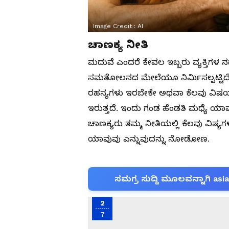
Image Credit :
AI
ಚಾಣಕ್ಯ ನೀತಿ
ಮದುವೆ ಎಂದರೆ ಕೇವಲ ಇಬ್ಬರು ವ್ಯಕ್ತಿಗಳ ನ
ಸಮತೋಲನದ ಮೇಲೆಯೂ ನಿರ್ಮಿಸಲ್ಪಟ್ಟಿದೆ
ರಹಸ್ಯಗಳು ಇರಬೇಕೇ ಅಥವಾ ಕೆಲವು ವಿಷಯಗ
ಇರುತ್ತದೆ. ಇಂದು ಗಂಡ ಹೆಂಡತಿ ಮಧ್ಯೆ ಯ
ಚಾಣಕ್ಯರು ತಮ್ಮ ನೀತಿಯಲ್ಲಿ ಕೆಲವು ವಿಷ್ಯಗ
ಯಾವುವು ಎನ್ನುವುದನ್ನು ನೋಡೋಣ.
ಸಮಗ್ರ ಸುದ್ದಿ ಮೂಲವನ್ನಾಗಿ asi
2
7