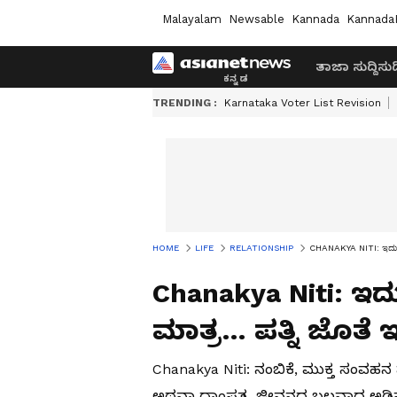
Malayalam
Newsable
Kannada
Kannada
ತಾಜಾ ಸುದ್ದಿ
ಸುದ್
TRENDING :
Karnataka Voter List Revision
HOME
LIFE
RELATIONSHIP
CHANAKYA NITI: ಇದು ಮದ
Chanakya Niti: ಇ
ಮಾತ್ರ… ಪತ್ನಿ ಜೊತೆ ಇ
Chanakya Niti: ನಂಬಿಕೆ, ಮುಕ್ತ ಸಂವ
ಅಥವಾ ದಾಂಪತ್ಯ ಜೀವನದ ಬಲವಾದ ಅಡಿಪಾಯ