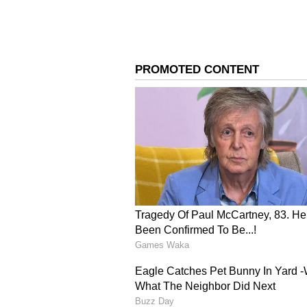
ಇಮೋಶನಲ್ ಆಗಿ ತೆಗೆದುಕೊಳ್ಳುವ ನಿರ್ಧಾರ 
ಕಲಹ ಅಥವಾ ವಾದಗಳ ಉಂಟಾಗಬಹುದು. ಅದೇ
4
7