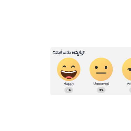
ಬುದ್ಧಿವಂತಿಕೆಯನ್ನು ನೀಡುವುದಾಗಿತ್ತು. ಅ
ಮಾತನಾಡಲು ಮತ್ತು ಕೆಲವೊಂದು ವಿಷ್ಯಗಳನ್ನ
Related Articles
Chanakya Niti in Kanna
ಬರೆದ ಈ 3 ವಿಷಯ ಯಾ
ಬದಲಾಯಿಸಲು ಸಾಧ್ಯವಿಲ್ಲ
3
7