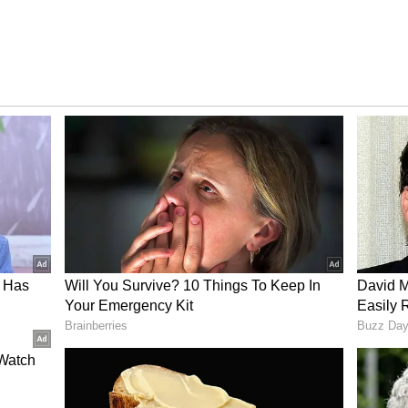
ಕೆಲವೊಮ್ಮೆ ಸರಿ ಇರುವುದಿಲ್ಲ. ಇದರಿಂದಾಗಿ, ಸಂಬಂಧದೊಳಗೆ
 ಸೀಕ್ರೆಟ್ ಮುಂದೆ ದೊಡ್ಡ ಜಗಳಕ್ಕೂ ಕಾರಣವಾಗಬಹುದು.