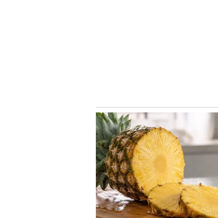
Image Credit :
Others
ನಿಮ್ಮ ಆರ್ಥಿಕ ನಿರ್ವಹಣೆ ಬಗ್ಗೆ 
ಚಾಣಕ್ಯ ನೀತಿಯಲ್ಲಿ ಹಣಕಾಸು ನಿರ್ವಹಣೆಯನ್
ತಮ್ಮ ಉಳಿತಾಯ ಮತ್ತು ಭವಿಷ್ಯಕ್ಕಾಗಿ ಮೀಸ
ಮನೆಯ ಬಜೆಟ್, ಅಗತ್ಯ ವೆಚ್ಚಗಳು ಮತ್ತು ಕು
ಆದರೆ ಉಳಿತಾಯ, ಭವಿಷ್ಯಕ್ಕಾಗಿ ಮೀಸಲಿಟ್ಟ