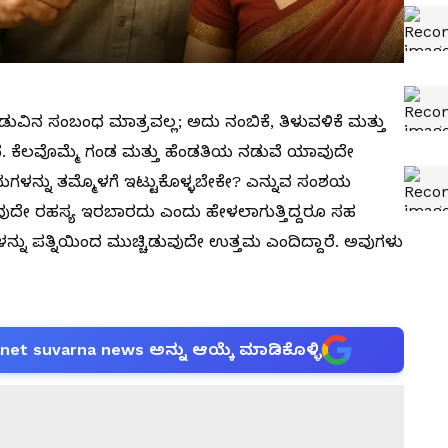
ಡುವಿನ ಸಂಬಂಧ ಮಾತ್ರವಲ್ಲ; ಅದು ನಂಬಿಕೆ, ತಿಳುವಳಿಕೆ ಮತ್ತು
. ಕೆಲವೊಮ್ಮೆ ಗಂಡ ಮತ್ತು ಹೆಂಡತಿಯ ನಡುವೆ ಯಾವುದೇ
ಳನ್ನು ತಮ್ಮೊಳಗೆ ಇಟ್ಟುಕೊಳ್ಳಬೇಕೇ? ಎನ್ನುವ ಸಂಶಯ
ಾವುದೇ ರಹಸ್ಯ ಇರಬಾರದು ಎಂದು ಹೇಳಲಾಗುತ್ತಿದ್ದರೂ ಸಹ
ಳನ್ನು ಪತ್ನಿಯಿಂದ ಮುಚ್ಚಿಡುವುದೇ ಉತ್ತಮ ಎಂದಿದ್ದಾರೆ. ಅವುಗಳು
anet suvarna news ಅನ್ನು ಆಯ್ಕೆ ಮಾಡಿಕೊಳ್ಳಿ