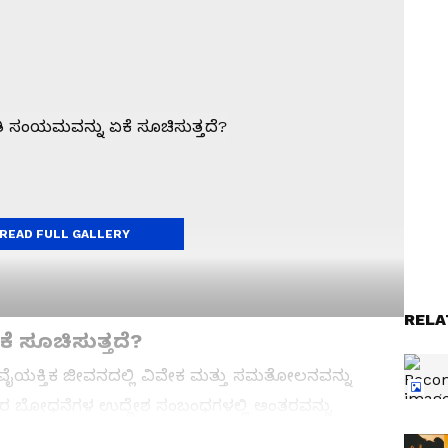
READ FULL GALLERY
RELA
 ಸೂಚಿಸುತ್ತದೆ?
ನ ವೈಯಕ್ತಿಕ ಜೀವನದಲ್ಲಿ ವಿವೇಕ ಮತ್ತು ಸಮತೋಲನವನ್ನು
ಅವರ ಬೋಧನೆಗಳ ಉದ್ದೇಶ ಸಂಬಂಧಗಳಲ್ಲಿ ಅಂತರವನ್ನು
 ಆಧರಿಸಿ ಸರಿಯಾದ ನಿರ್ಧಾರಗಳನ್ನು ತೆಗೆದುಕೊಳ್ಳುವ