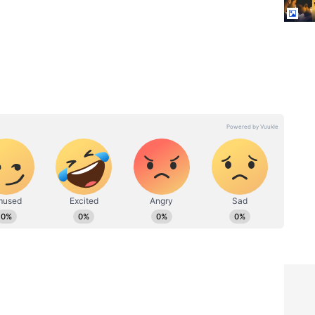
ದಕ್ಕಾಗಿಯೇ, ಅನೇಕ ಸಂದರ್ಭಗಳಲ್ಲಿ, ಅವರು ಚಿಂತನಶೀಲವಾಗಿ
ು ಎಲ್ಲರೊಂದಿಗೆ ಹಂಚಿಕೊಳ್ಳಬಾರದು ಎಂದು ಸಲಹೆ ನೀಡುತ್ತಾರೆ.
da: ವಿಧಿ
Chanakya Niti: ಈ 4 ಜನರು
ರೂ
ಗಂಡ-ಹೆಂಡತಿ ಸಂಬಂಧದಲ್ಲಿ ಬಿರುಕು
ಮೂಡಿಸುತ್ತಾರೆ, ಅವರಿಂದ ದೂರವಿರಿ