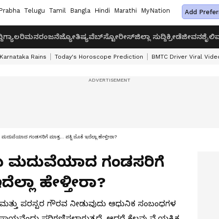
Prabha
Telugu
Tamil
Bangla
Hindi
Marathi
MyNation
Add Prefer
ದಿ
ಗ್ಯಾಲರಿ
ಮನರಂಜನೆ
ಜ್ಯೋತಿಷ್ಯ
ವೆಬ್‌ಸ್ಟೋರೀಸ್
ಜಿಲ್ಲಾ ಸುದ್ದಿ
ಕ್ರೀಡೆ
ಜೀವನಶೈಲಿ
ವ
Karnataka Rains
Today's Horoscope Prediction
BMTC Driver Viral Vide
ುವೆಯಾದ ಗಂಡಸರಿಗೆ ಮಾತ್ರ… ಪತ್ನಿ ಜೊತೆ ಇದೆಲ್ಲಾ ಹೇಳ್ತೀರಾ?
ದು ಮದುವೆಯಾದ ಗಂಡಸರಿಗೆ
ದೆಲ್ಲಾ ಹೇಳ್ತೀರಾ?
ಹನ ಮತ್ತು ಪರಸ್ಪರ ಗೌರವ ನೀಡುವುದು ಆಧುನಿಕ ಸಂಬಂಧಗಳ
ವೆಂದು ಪರಿಗಣಿಸಲಾಗುತ್ತದೆ. ಆದರೆ ಕೆಲವು ವೈಯಕ್ತಿಕ