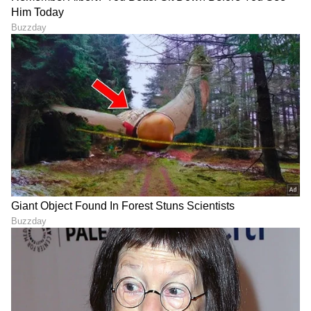
ನೀನು ಕೊಲ್ಲದಿದ್ರೆ ಗಂಡನ ನಾನೇ
ಕಬ್ಬಿಣ Vs ನಾನ್‌ಸ್ಟಿಕ್ ? ಯಾವ
ಹ*ತ್ಯೆ ಮಾಡ್ತೀನಿ: ಲವರ್‌ಗೆ
ಕಾವಲಿ ಮೇಲೆ ದೋಸೆ ಟೇಸ್ಟಿ
ಮೆಸೇಜ್‌ ಕಳುಹಿಸಿದ ಮಹಿಳೆ
ಆಗುತ್ತೆ? ಎರಡರಲ್ಲಿ ಬೆಸ್ಟ್
ಯಾವುದು?
LATEST VIDEOS
"ರಾಜಕೀಯ ಬೇಡ, ಸಿನಿಮಾನೇ ಪ್ರಾಣ":
ಕನಕೋತ್ಸವದಲ್ಲಿ ರಿಷಬ್ ಶೆಟ್ಟಿ | Rishab
Shetty speech | Suvarna News
ಶೇ.50 ರಿಂದ ಶೇ.18 ಕ್ಕೆ TAX ಇಳಿಕೆ: ಮೋದಿ-
ಟ್ರಂಪ್ ಐತಿಹಾಸಿಕ ಒಪ್ಪಂದ | India US
Trade Deal | Party Rounds