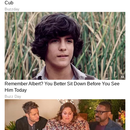
ಸಂಬಂಧ,
ಫ್ಯಾಷನ್
,
ರೆಸಿಪಿ
ಅಪ್ಡೇಟ್‌ಗಳಿಗಾಗಿ
ಏಷ್ಯಾನೆಟ್ ಸುವರ್ಣ ನ್ಯೂಸ್‌ ಫಾಲೋ ಮಾಡಿ.
ಸಂಪೂರ್ಣ ಮಾಹಿತಿ ಒಂದೇ ಕ್ಲಿಕ್‌ನಲ್ಲಿ ಲಭ್ಯ. ಏಷ್ಯಾನೆಟ್
ಸುವರ್ಣ ನ್ಯೂಸ್ ಅಧಿಕೃತ ಆ್ಯಪ್ ಡೌನ್‌ಲೋಡ್ ಮಾಡಿ
ಹಾಗು ಎಲ್ಲಾ ಅಪ್‌ಡೇಟ್ ಗಳನ್ನು ಪಡೆಯಿರಿ.