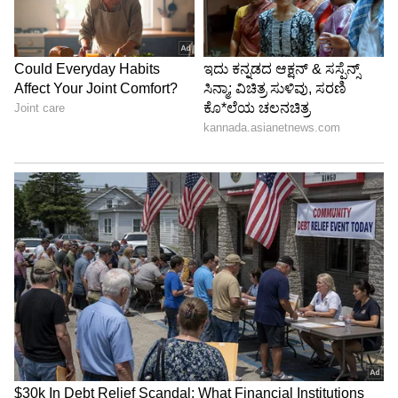
ಪದೇ ಪದೇ ಸೀನು ಬರುವುದು ಸಾಮಾನ್ಯವೇ?
ದಿನಕ್ಕೆ 1-2 ಬಾರಿ ಸೀನು ಬರುವುದು ಸಾಮಾನ್ಯ. ಆದರೆ,
ಹಲವು ದಿನಗಳವರೆಗೆ ನಿರಂತರವಾಗಿ ಸೀನು ಬರುತ್ತಿದ್ದರೆ ಮತ್ತು
ಅದರ ಜೊತೆಗೆ ಮೂಗು ಸೋರುವಿಕೆ, ಕಣ್ಣುಗಳಲ್ಲಿ ತುರಿಕೆ
ಅಥವಾ ಉಸಿರಾಟದ ತೊಂದರೆ ಇದ್ದರೆ, ಅದು ಅಲರ್ಜಿಯ
ಸಂಕೇತವಾಗಿರಬಹುದು. ಸೀನಿನ ಜೊತೆಗೆ ತೀವ್ರ ಜ್ವರ, ಮೈಕೈ
ನೋವು ಮತ್ತು ಗಂಟಲು ಸೋಂಕು ಇದ್ದರೆ, ಅದು ವೈರಲ್
ಕಾಯಿಲೆಯ ಕಾರಣವಾಗಿರಬಹುದು. ದೀರ್ಘಕಾಲದವರೆಗೆ
ಸೀನು ಬರುತ್ತಿದ್ದರೆ ವೈದ್ಯರನ್ನು ಸಂಪರ್ಕಿಸಿ.
5
6