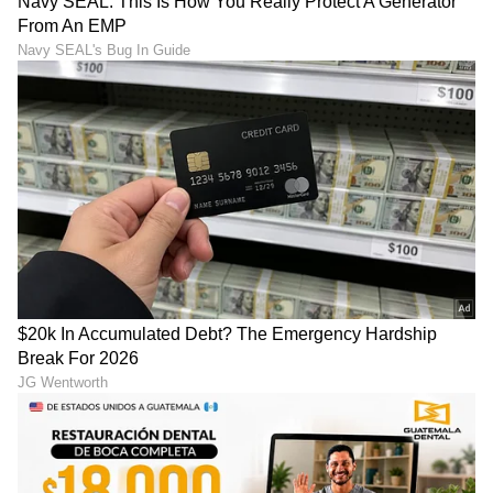
ಒಂದು ಸೀನಿನ ಸಮಯದಲ್ಲಿ ಗಾಳಿಯ ವೇಗ ಗಂಟೆಗೆ
ಸುಮಾರು 150-160 ಕಿ.ಮೀ. ತಲುಪಬಹುದು. ಸೀನು
ಬಂದಾಗ, ಕಣ್ಣುಗಳು ಕೆಲವು ಸೆಕೆಂಡುಗಳ ಕಾಲ ತಾವಾಗಿಯೇ
ಮುಚ್ಚಿಕೊಳ್ಳುತ್ತವೆ. ಪ್ರಖರವಾದ ಬೆಳಕನ್ನು ನೋಡಿ ಸೀನು
ಬರುವ ಸ್ಥಿತಿಯನ್ನು ಫೋಟಿಕ್ ಸ್ನೀಜ್ ರಿಫ್ಲೆಕ್ಸ್ (Photic
Sneeze Reflex) ಎಂದು ಕರೆಯಲಾಗುತ್ತದೆ. ಇದು ಕೆಲವರಲ್ಲಿ
ಆನುವಂಶಿಕವಾಗಿರುತ್ತದೆ. ನಾಯಿ ಮತ್ತು ಬೆಕ್ಕುಗಳಂತಹ
ಅನೇಕ ಪ್ರಾಣಿಗಳು ಸಹ ಸೀನುತ್ತವೆ. ಸೀನಿನ ಮೂಲಕ
ಮೂಗಿನಲ್ಲಿ ಸಿಲುಕಿರುವ ಲಕ್ಷಾಂತರ ಸಣ್ಣ ಕಣಗಳು
ಹೊರಬರುತ್ತವೆ.
LATEST VIDEOS