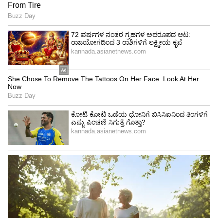
Image Credit :
Getty
ಸೀನನ್ನು ತಡೆಯುವುದು ಸರಿನಾ ಅಥವಾ ತಪ್ಪಾ?
ವೈದ್ಯರ ಪ್ರಕಾರ, ಸೀನನ್ನು ಬಲವಂತವಾಗಿ ತಡೆಯುವುದು
ಸರಿಯಲ್ಲ. ಸೀನನ್ನು ತಡೆದರೆ ಮೂಗು ಮತ್ತು ಕಿವಿಯೊಳಗೆ
ಒತ್ತಡ ಹೆಚ್ಚಾಗಬಹುದು. ಇದರಿಂದ ಕಿವಿಯ ಡ್ರಮ್, ಸೈನಸ್
ಅಥವಾ ಗಂಟಲಿನ ಮೇಲೆ ಪರಿಣಾಮ ಬೀರಬಹುದು. ಸೀನು
ಬಂದಾಗ ಅದನ್ನು ತಡೆಯುವ ಬದಲು ಕರವಸ್ತ್ರ ಅಥವಾ
ಮೊಣಕೈಯಿಂದ ಮೂಗು-ಬಾಯಿಯನ್ನು ಮುಚ್ಚಿಕೊಳ್ಳಬೇಕು.