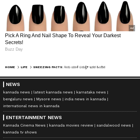
HOME
LIFE
SNEEZING FACTS: ಸೀನು ಯಾಕೆ ಬರುತ್ತೆ? ಇದರ ಹಿಂದಿನ ಸೀಕ್ರೆಟ್ 99% ಜನರಿಗೆ ಗೊತ್ತೇ ಇಲ್ಲ!
NEWS
kannada news
latest kannada news
karnataka news
bengaluru news
Mysore news
india news in kannada
international news in kannada
ENTERTAINMENT NEWS
Kannada Cinema News
kannada movies review
sandalwood news
kannada tv shows