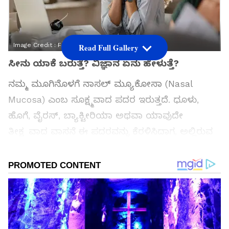
Image Credit :
Freepik
Read Full Gallery
ಸೀನು ಯಾಕೆ ಬರುತ್ತೆ? ವಿಜ್ಞಾನ ಏನು ಹೇಳುತ್ತೆ?
ನಮ್ಮ ಮೂಗಿನೊಳಗೆ ನಾಸಲ್ ಮ್ಯೂಕೋಸಾ (Nasal
Mucosa) ಎಂಬ ಸೂಕ್ಷ್ಮವಾದ ಪದರ ಇರುತ್ತದೆ. ಧೂಳು,
ಹೊಗೆ, ವೈರಸ್, ಬ್ಯಾಕ್ಟೀರಿಯಾ ಅಥವಾ ಯಾವುದೇ
ತೀಕ್ಷ್ಣವಾದ ವಾಸನೆ ಈ ಪದರವನ್ನು ಕೆರಳಿಸಿದಾಗ, ಅಲ್ಲಿರುವ
ನರಗಳು ತಕ್ಷಣ ಮೆದುಳಿಗೆ ಸಂದೇಶ ಕಳುಹಿಸುತ್ತವೆ. ಮೆದುಳಿನ
'ಸ್ನೀಜ್ ಸೆಂಟರ್' ಸೀನು ಮಾಡಲು ದೇಹಕ್ಕೆ ಆದೇಶ
ನೀಡುತ್ತದೆ. ಆಗ ಶ್ವಾಸಕೋಶಗಳು ಆಳವಾದ ಉಸಿರನ್ನು
ತೆಗೆದುಕೊಂಡು, ಎದೆ, ಗಂಟಲು ಮತ್ತು ಮುಖದ ಸ್ನಾಯುಗಳು
ಒಟ್ಟಾಗಿ ಹಠಾತ್ ಒತ್ತಡವನ್ನು ಸೃಷ್ಟಿಸುತ್ತವೆ. ಇದರಿಂದ ಮೂಗು
ಮತ್ತು ಬಾಯಿಯಿಂದ ಗಾಳಿಯು ಅತ್ಯಂತ ವೇಗವಾಗಿ