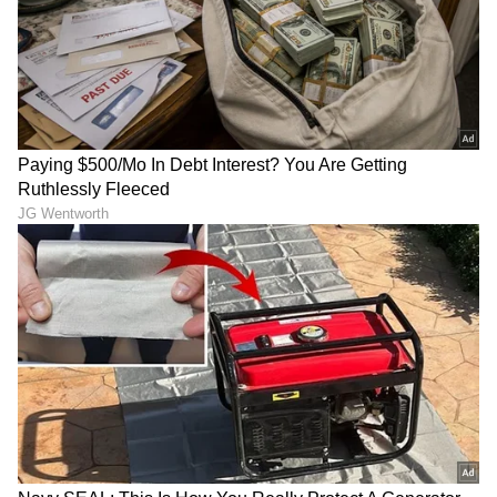
6
6
Image Credit :
Getty
ಸೀನಿಗೆ ಸಂಬಂಧಿಸಿದ ಆಸಕ್ತಿದಾಯಕ ಸಂಗತಿಗಳು