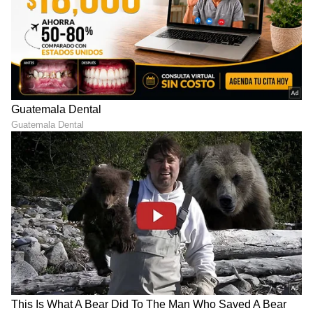
ABOUT THE AUTHOR
Naveen Kodase
NK
ನವೀನ್ ಕೊಡಸೆ ಏಷ್ಯಾನೆಟ್ ಕನ್ನಡದಲ್ಲಿ ಮುಖ್ಯ ಉಪಸಂಪಾದಕ.
ಕಳೆದ 9 ವರ್ಷಗಳಿಂದಲೂ ಮಾಧ್ಯಮ ಜಗತ್ತಿನಲ್ಲಿದ್ದೇನೆ. ಅಪ್ಪಟ
ಮಲೆನಾಡಿನ ಹುಡುಗ. ಕುವೆಂಪು ವಿವಿಯ ಪತ್ರಿಕೋದ್ಯಮ ಪದವಿ ಇದೆ.
ರಾಜ್‌ ನ್ಯೂಸ್‌ ಮೂಲಕ ಮಾಧ್ಯಮ ಲೋಕಕ್ಕೆ ಕಾಲಿಟ್ಟವನು.
ಆರೋಗ್ಯ
ಡಿಜಿಟಲ್‌ ಮಾಧ್ಯಮ ಲೋಕದಲ್ಲಿ ಪಳಗಿದರೂ, ಕಲಿಯೋದಿದೆ ಅಪಾರ.
ಜೀವನಶೈಲಿ
ವಿಜ್ಞಾನ
ಕ್ರೀಡೆ, ರಾಜಕೀಯ, ಸಾಹಿತ್ಯದಲ್ಲಿದೆ ಆಸಕ್ತಿ. ಕ್ರೀಡಾ ಸುದ್ದಿಯೇ ನನ್ನ
ಜೀವಾಳ.
ಆರೋಗ್ಯ
, ಸೌಂದರ್ಯ, ಫಿಟ್‌ನೆಸ್,
ಕಿಚನ್ ಟಿಪ್ಸ್‌
,