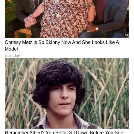
DOWNLOAD APP
RECOMMENDED STORIES
ಪೋಷಕರೇ ಈ ಶಾಕಿಂಗ್ ವರದಿ
ಫ್ರಿಡ್ಜ್ ಬಳಕೆಯ ಈ ಸತ್ಯಗಳು
ಕಡೆಗಣಿಸಬೇಡಿ: ಮಕ್ಕಳ
ನಿಮಗೆ ತಿಳಿದಿದೆಯೇ? ತಾಪಮಾನ,
ಹೃದಯಾಘಾತಕ್ಕೆ ಇದೇ ಕಾರಣ! 13
ಸ್ವಚ್ಛತೆ, ಬಳಕೆ ಟಿಪ್ಸ್
ರಾಜ್ಯಗಳ ಅಧ್ಯಯನದಲ್ಲಿ
ಹೊರಬಿತ್ತು ಬೆಚ್ಚಿಬೀಳಿಸುವ
ಮಾಹಿತಿ!