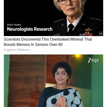
ಅಥವಾ ರಾಸಾಯನಿಕದ ವಾಸನೆ, ಹೊಗೆ ಮತ್ತು ಮಾಲಿನ್ಯ,
ಸಾಕುಪ್ರಾಣಿಗಳ ಕೂದಲು, ಪ್ರಖರವಾದ ಬಿಸಿಲು (Photic
Sneezing), ತಣ್ಣನೆಯ ಗಾಳಿ, ಮಸಾಲೆಯುಕ್ತ ಆಹಾರ
ಸೇವನೆಯಿಂದಲೂ ಕೆಲವರಿಗೆ ಸೀನು ಬರುತ್ತದೆ.