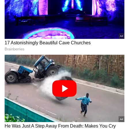
ಹೊರಬಂದು, ಹೊರಗಿನ ಕಣಗಳನ್ನು ಹೊರಹಾಕುತ್ತದೆ.
ಅಂದರೆ, ಸೀನು ನಮ್ಮ ಉಸಿರಾಟದ ವ್ಯವಸ್ಥೆಯನ್ನು
(Respiratory System) ಸುರಕ್ಷಿತವಾಗಿಡುವ ಒಂದು
ಕ್ಲೀನಿಂಗ್ ಪ್ರಕ್ರಿಯೆ.
ಸಮಗ್ರ ಸುದ್ದಿ ಮೂಲವನ್ನಾಗಿ asianet suvarna news ಅನ್ನು
ಆಯ್ಕೆ ಮಾಡಿಕೊಳ್ಳಿ