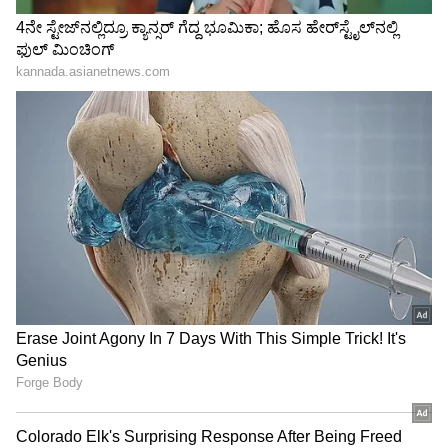
Related Articles
90 ವರ್ಷದ ಅಜ್ಜಿಯ ಆಸ್ತಿ ಮೇಲೆ ಪ್ರಿಯಾಂಕಾ ಗಾಂಧಿ
ಕಣ್ಣು, ವಾದ್ರಾ ಕುಟುಂಬದ ಮೇಲೆ ಗಂಭೀರ ಆರೋಪ
ನಿಮ್ಮ ಕಣ್ಣು ಹೀಗಿದೆಯಾ..ಕೆಲವರಿಗೆ ಅದೃಷ್ಟವೋ
ಅದೃಷ್ಟ, ಮತ್ತೆ ಕೆಲವರಿಗೆ ದುರಾದೃಷ್ಟ
3
6