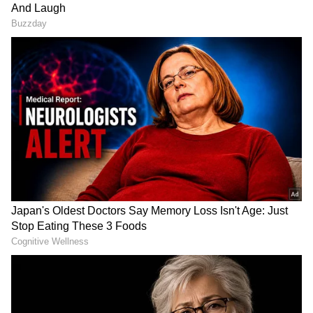
2
6
Image Credit :
Getty
ಸೀನಿಗೆ ಕಾರಣಗಳೇನು?
ಧೂಳು ಮತ್ತು ಮಣ್ಣು, ಪರಾಗ (Pollen Allergy), ಶೀತ-
ನೆಗಡಿ ಅಥವಾ ವೈರಲ್ ಸೋಂಕು, ತೀಕ್ಷ್ಣವಾದ ಪರ್ಫ್ಯೂಮ್