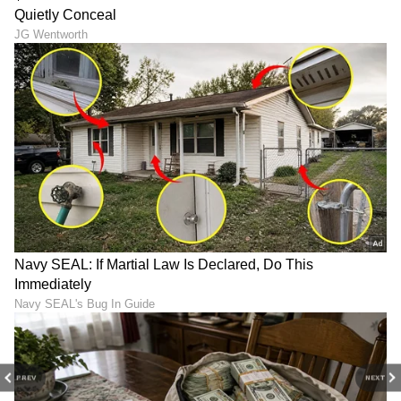
Image Credit :
Getty
ಸೀನು ಬಂದಾಗ ಏನು ಮಾಡಬೇಕು?
ಕರವಸ್ತ್ರ ಅಥವಾ ಟಿಶ್ಯೂನಿಂದ ಮೂಗು ಮತ್ತು ಬಾಯಿಯನ್ನು
ಮುಚ್ಚಿಕೊಳ್ಳಿ. ಬಳಸಿದ ಟಿಶ್ಯೂವನ್ನು ಎಸೆಯಿರಿ. ಕೈಗಳನ್ನು
ಸಾಬೂನಿನಿಂದ ಚೆನ್ನಾಗಿ ತೊಳೆಯಿರಿ ಅಥವಾ ಸ್ಯಾನಿಟೈಸರ್
ಬಳಸಿ. ಅಲರ್ಜಿ ಇದ್ದರೆ ಧೂಳು, ಹೊಗೆ ಮತ್ತು ಅಲರ್ಜಿ
ಉಂಟುಮಾಡುವ ವಸ್ತುಗಳಿಂದ ದೂರವಿರಿ. ಸಾಕಷ್ಟು ನೀರು
ಕುಡಿಯಿರಿ ಮತ್ತು ಅಗತ್ಯವಿದ್ದರೆ ವೈದ್ಯರ ಸಲಹೆ ಪಡೆಯಿರಿ.
PREV
NEXT