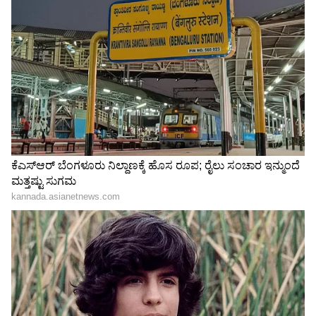
Related Articles
Banana Storage: ಬಾಳೆಹಣ್ಣು 10 ದಿನವಾದ್ರೂ
ಕಪ್ಪಾಗಲ್ಲ, ಈ 3 ಟಿಪ್ಸ್ ಫಾಲೋ ಮಾಡಿ ಸಾಕು!
ಬಾಡಿ ಟ್ಯಾನ್, ಬೆವರಿನ ವಾಸನೆಗೆ ಗುಡ್‌ಬೈ ಹೇಳಿ: ಇಲ್ಲಿವೆ
Gen Zಗೆ ಸಿಂಪಲ್ ಟಿಪ್ಸ್!