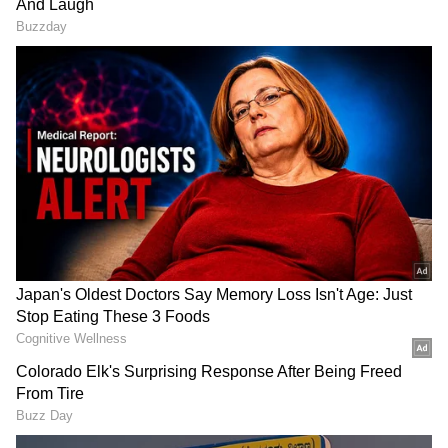
Image Credit :
X
ಆ ಟಿಪ್ಸ್ ಯಾವುವು?
ಆದರೆ ಕೆಲವು ಸುಲಭ ಟಿಪ್ಸ್ ಫಾಲೋ ಮಾಡಿದರೆ, ನಿಮ್ಮ
ಟವೆಲ್‌ಗಳು ತಿಂಗಳುಗಟ್ಟಲೆ ಹೊಸದರಂತೆ ಮೃದುವಾಗಿರುತ್ತವೆ.
ಆ ಟಿಪ್ಸ್ ಯಾವುವು ಎಂದು ಈಗ ತಿಳಿಯೋಣ. ಟವೆಲ್‌ಗಳನ್ನು
ಯಾವಾಗಲೂ ಪ್ರತ್ಯೇಕವಾಗಿ ತೊಳೆಯಿರಿ. ಬೇರೆ ಬಟ್ಟೆಗಳ
ಜೊತೆ ತೊಳೆದರೆ, ಅವುಗಳ ಕೊಳೆಯನ್ನು ಟವೆಲ್‌ಗಳು
ಹೀರಿಕೊಳ್ಳುತ್ತವೆ.