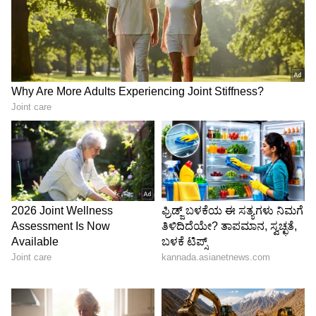
Image Credit :
Getty
ವಾಸನೆ ಬರುತ್ತದೆ
ಹೆಚ್ಚು ಫ್ಯಾಬ್ರಿಕ್ ಸಾಫ್ಟ್‌ನರ್ ಬಳಸಿದರೆ ಟವೆಲ್ ಹಾಳಾಗುತ್ತದೆ,
ಆದ್ದರಿಂದ ಅದನ್ನು ಕಡಿಮೆ ಬಳಸಿ. ಹೋಟೆಲ್‌ಗಳಲ್ಲಿ
ಬಳಸುವಂತೆ ಡ್ರೈಯರ್ ಬಾಲ್‌ಗಳನ್ನು ಬಳಸಿದರೆ, ಟವೆಲ್‌ಗಳು
ಮೃದುವಾಗಿರುತ್ತವೆ. ಒದ್ದೆಯಾದ ಟವೆಲ್‌ಗಳನ್ನು ಸರಿಯಾಗಿ
ಒಣಗಿಸಿ, ಇಲ್ಲದಿದ್ದರೆ ವಾಸನೆ ಬರುತ್ತದೆ. ಆದರೆ, ಅತಿಯಾದ
ಬಿಸಿಲಿನಲ್ಲಿ ಒಣಗಿಸುವುದು ಬೇಡ.
LATEST VIDEOS