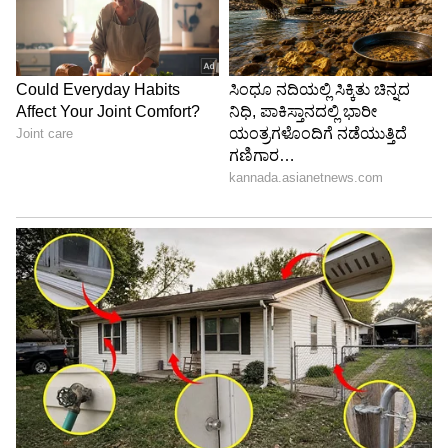
ABOUT THE AUTHOR
Govindaraj S
GS
ಏಷ್ಯಾನೆಟ್ ಸುವರ್ಣ ಡಿಜಿಟಲ್ ಕನ್ನಡ ವಿಭಾಗದಲ್ಲಿ ಉಪ ಸಂಪಾದಕ.
ಕಳೆದ 8 ವರ್ಷಗಳಿಂದ ಮಾಧ್ಯಮ ಪ್ರಪಂಚದಲ್ಲಿದ್ದೇನೆ. ಹುಟ್ಟಿ
ಬೆಳೆದಿದ್ದು ಬೆಂಗಳೂರಿನಲ್ಲಿ. ಸ್ನಾತಕೋತ್ತರ ಪದವಿಯನ್ನು ಬೆಂಗಳೂರು
ವಿಶ್ವವಿದ್ಯಾಲಯದಿಂದ ಪಡೆದಿದ್ದೇನೆ. ದೂರದರ್ಶನದಲ್ಲಿ ಇಂಟರ್ನ್‌ಶಿಪ್
ಜೀವನಶೈಲಿ
ನಿರ್ವಹಣೆ. ಪ್ರಜಾವಾಣಿ ಮತ್ತು ಉದಯವಾಣಿ ಡಿಜಿಟಲ್ ವಿಭಾಗದಲ್ಲಿ
ಮನೆ
ಸುದ್ದಿ
ಬರಹಗಾರ ಹಾಗೂ ಕಂಟೆಂಟ್ ಡೆವಲಪರ್ ಆಗಿ ಕೆಲಸ ಮಾಡಿದ್ದೇನೆ.
ಮನರಂಜನೆ ಸುದ್ದಿಗಳ ಬಗ್ಗೆ ತುಂಬಾ ಆಸಕ್ತಿ. ಸಿನಿಮಾ ವೀಕ್ಷಿಸುವುದು,
ಸಂಗೀತ ಕೇಳುವುದು ಮತ್ತು ಕ್ರೀಡೆ ನೆಚ್ಚಿನ ಹವ್ಯಾಸಗಳು.