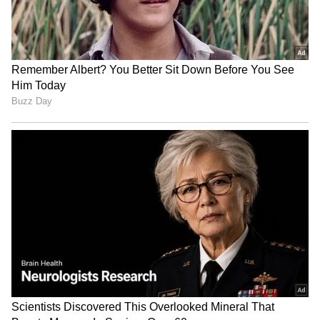
3
4
Image Credit :
Chatgpt
ಅತಿಯಾದ ಬಿಸಿ ನೀರು ಬೇಡ
ವಾಷಿಂಗ್ ಮೆಷಿನ್‌ನಲ್ಲಿ ಒಂದೇ ಬಾರಿಗೆ ಹೆಚ್ಚು ಟವೆಲ್‌ಗಳನ್ನು
ಹಾಕಬೇಡಿ. ಇದರಿಂದ ಡಿಟರ್ಜೆಂಟ್ ಸರಿಯಾಗಿ ಕೆಲಸ
ಮಾಡದೆ, ಟವೆಲ್‌ಗಳು ಗಟ್ಟಿಯಾಗುತ್ತವೆ. ಉಗುರು ಬೆಚ್ಚಗಿನ
ನೀರಿನಲ್ಲಿ ತೊಳೆಯುವುದರಿಂದ ಕೊಳೆ, ಬ್ಯಾಕ್ಟೀರಿಯಾ
ಸುಲಭವಾಗಿ ಹೋಗುತ್ತದೆ. ಆದರೆ, ಅತಿಯಾದ ಬಿಸಿ ನೀರು
ಬೇಡ.