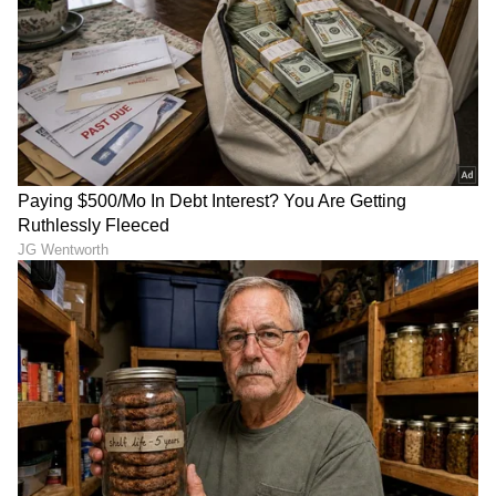
DOWNLOAD APP
RECOMMENDED STORIES
ಕೊನೆಗೂ Bigg Boss ಗಿಲ್ಲಿ ಫ್ಯಾನ್ಸ್​
ಪೋಷಕರೇ ಈ ಶಾಕಿಂಗ್ ವರದಿ
ಆಸೆ ನೆರವೇರಿಸಿದ ಕಾವ್ಯಾ ಶೈವ:
ಕಡೆಗಣಿಸಬೇಡಿ: ಮಕ್ಕಳ
ಲೈವ್​ನಲ್ಲಿ ಬಂದು ಹೇಳಿದ್ದೇನು
ಹೃದಯಾಘಾತಕ್ಕೆ ಇದೇ ಕಾರಣ! 13
ರಾಜ್ಯಗಳ ಅಧ್ಯಯನದಲ್ಲಿ