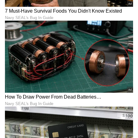
ಹೊರಬಿತ್ತು ಬೆಚ್ಚಿಬೀಳಿಸುವ
ಮಾಹಿತಿ!
ಫ್ರಿಡ್ಜ್ ಬಳಕೆಯ ಈ ಸತ್ಯಗಳು
ನೀನು ಕೊಲ್ಲದಿದ್ರೆ ಗಂಡನ ನಾನೇ
ನಿಮಗೆ ತಿಳಿದಿದೆಯೇ? ತಾಪಮಾನ,
ಹ*ತ್ಯೆ ಮಾಡ್ತೀನಿ: ಲವರ್‌ಗೆ
ಸ್ವಚ್ಛತೆ, ಬಳಕೆ ಟಿಪ್ಸ್
ಮೆಸೇಜ್‌ ಕಳುಹಿಸಿದ ಮಹಿಳೆ
LATEST VIDEOS
"ರಾಜಕೀಯ ಬೇಡ, ಸಿನಿಮಾನೇ ಪ್ರಾಣ":
ಕನಕೋತ್ಸವದಲ್ಲಿ ರಿಷಬ್ ಶೆಟ್ಟಿ | Rishab
Shetty speech | Suvarna News
ಶೇ.50 ರಿಂದ ಶೇ.18 ಕ್ಕೆ TAX ಇಳಿಕೆ: ಮೋದಿ-
ಟ್ರಂಪ್ ಐತಿಹಾಸಿಕ ಒಪ್ಪಂದ | India US