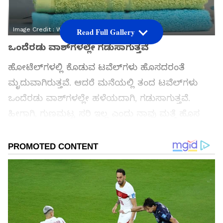
Image Credit :
Wikipedia
Read Full Gallery
ಒಂದೆರಡು ವಾಶ್‌ಗಳಲ್ಲೇ ಗಡುಸಾಗುತ್ತವೆ
ಹೋಟೆಲ್‌ಗಳಲ್ಲಿ ಕೊಡುವ ಟವೆಲ್‌ಗಳು ಹೊಸದರಂತೆ
ಮೃದುವಾಗಿರುತ್ತವೆ. ಆದರೆ ಮನೆಯಲ್ಲಿ ತಂದ ಟವೆಲ್‌ಗಳು
ಒಂದೆರಡು ವಾಶ್‌ಗಳಲ್ಲೇ ಹಳೆಯದಾಗಿ, ಗಡುಸಾಗುತ್ತವೆ.
ಹೀಗಾಗಿ, ಗುಣಮಟ್ಟ ಸರಿ ಇಲ್ಲ ಎಂದು ನಾವು ಮತ್ತೆ ಹೊಸ
ಟವೆಲ್‌ಗಳನ್ನು ಖರೀದಿಸುತ್ತೇವೆ.
ಸಮಗ್ರ ಸುದ್ದಿ ಮೂಲವನ್ನಾಗಿ asianet suvarna news ಅನ್ನು
ಆಯ್ಕೆ ಮಾಡಿಕೊಳ್ಳಿ