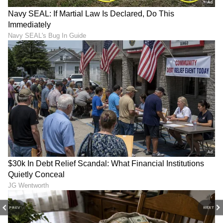
ಆರೋಗ್ಯ
, ಸೌಂದರ್ಯ, ಫಿಟ್‌ನೆಸ್,
ಕಿಚನ್ ಟಿಪ್ಸ್‌
,
ಸಂಬಂಧ,
ಫ್ಯಾಷನ್
,
ರೆಸಿಪಿ
ಅಪ್ಡೇಟ್‌ಗಳಿಗಾಗಿ
ಏಷ್ಯಾನೆಟ್ ಸುವರ್ಣ ನ್ಯೂಸ್‌ ಫಾಲೋ ಮಾಡಿ.
ಸಂಪೂರ್ಣ ಮಾಹಿತಿ ಒಂದೇ ಕ್ಲಿಕ್‌ನಲ್ಲಿ ಲಭ್ಯ. ಏಷ್ಯಾನೆಟ್
ಸುವರ್ಣ ನ್ಯೂಸ್ ಅಧಿಕೃತ ಆ್ಯಪ್ ಡೌನ್‌ಲೋಡ್ ಮಾಡಿ
ಹಾಗು ಎಲ್ಲಾ ಅಪ್‌ಡೇಟ್ ಗಳನ್ನು ಪಡೆಯಿರಿ.
PREV
NEXT