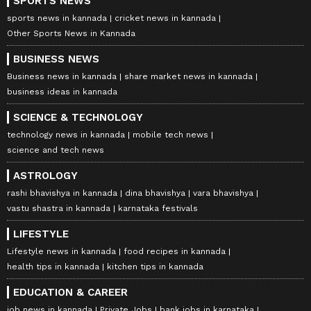
SPORTS NEWS
sports news in kannada
cricket news in kannada
Other Sports News in Kannada
BUSINESS NEWS
Business news in kannada
share market news in kannada
business ideas in kannada
SCIENCE & TECHNOLOGY
technology news in kannada
mobile tech news
science and tech news
ASTROLOGY
rashi bhavishya in kannada
dina bhavishya
vara bhavishya
vastu shastra in kannada
karnataka festivals
LIFESTYLE
Lifestyle news in kannada
food recipes in kannada
health tips in kannada
kitchen tips in kannada
EDUCATION & CAREER
job news in kannada
Private Jobs
bank jobs in karnataka