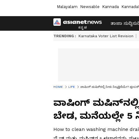
Malayalam
Newsable
Kannada
Kannada
ತಾಜಾ ಸುದ್ದಿ
ಸುದ್
TRENDING :
Karnataka Voter List Revision
HOME
LIFE
ವಾಷಿಂಗ್ ಮಷಿನ್‌ನಲ್ಲಿ ನೀರು ನಿಲ್ಲುತ್ತಿದೆಯೇ? ಪ್ಲಂ
ವಾಷಿಂಗ್ ಮಷಿನ್‌ನಲ್ಲಿ 
ಬೇಡ, ಮನೆಯಲ್ಲೇ 5 ನಿ
How to clean washing machine drain p
ಪೈಪ್ ಮತ್ತು ಮಷಿನ್‌ನ ಒಳಭಾಗವನ್ನು ಸುಲಭವ