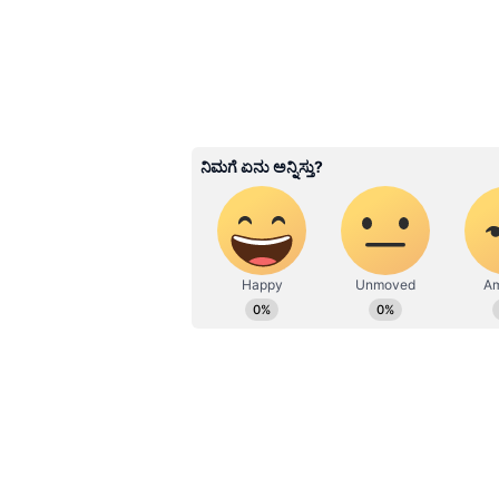
ಫಿಲ್ಟರ್ ಇರುತ್ತದೆ. ಫ್ರಂಟ್ ಲೋಡ್ ಮಷಿನ್‌
ಇರುತ್ತದೆ, ಆದರೆ ಟಾಪ್ ಲೋಡ್ ಮಷಿನ್‌ನಲ
ಸ್ವಚ್ಛಗೊಳಿಸುವ ವಿಧಾನ:
ಮೊದಲಿಗೆ ಮಷಿನ್
ನೆಲದ ಮೇಲೆ ಹರಡದಂತೆ ಫಿಲ್ಟರ್ ಕೆಳಗೆ ಒಂದು
ಅನ್ನು ನಿಧಾನವಾಗಿ ತಿರುಗಿಸಿ ಹೊರಗೆ ತೆಗೆಯಿ
ಮತ್ತು ಕೆಸರಿನಂತಹ ಕೊಳೆ ಜಮೆಯಾಗಿರುವುದ
ಸೋಪ್ ಸಹಾಯದಿಂದ ಚೆನ್ನಾಗಿ ತೊಳೆದು ಪುನಃ
Related Articles
ರಾತ್ರಿ ಉಳಿದ ಅನ್ನವೂ ಸಹ
ಮಾಡಿದ ಹಾಗೆ ಫ್ರೆಶ್ ಆಗಿ
ಇರ್ಬೇಕಾ?, ಇಲ್ಲಿದೆ ಚಿಕ್ಕ ಟ್