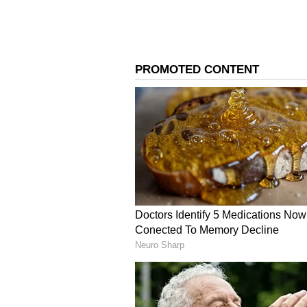
Image Credit :
AI Image
2. ಡ್ರೈನ್ ಪೈಪ್ (Drain Pipe
2. ಡ್ರೈನ್ ಪೈಪ್ (Drain Pipe) ಬ್ಲಾ
ಒಂದು ವೇಳೆ ಫಿಲ್ಟರ್ ಸ್ವಚ್ಛವಾಗಿದ್ದರೂ ನೀರು 
ಇರಬಹುದು.
ಸ್ವಚ್ಛಗೊಳಿಸುವ ವಿಧಾನ:
ಮಷಿನ್‌ನ ಹಿಂಭಾ
ಪೈಪ್ ಮಡಚಿಕೊಂಡಿರುತ್ತದೆ (Kink), ಇದರಿಂ
ನಂತರ, ಪೈಪ್‌ನೊಳಗೆ ಒಂದು ಉದ್ದವಾದ ವೈರ
ಕಸ ಸಿಲುಕಿಕೊಂಡಿಲ್ಲ ಎಂಬುದನ್ನು ಖಚಿತಪಡಿ
ಒಳಗಿರುವ ಕೊಳೆಯೆಲ್ಲಾ ಕೊಚ್ಚಿಹೋಗುತ್ತದೆ.