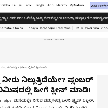
Prabha
Telugu
Tamil
Bangla
Hindi
Marathi
MyNation
Add Prefer
ದಿ
ಗ್ಯಾಲರಿ
ಮನರಂಜನೆ
ಜ್ಯೋತಿಷ್ಯ
ವೆಬ್‌ಸ್ಟೋರೀಸ್
ಜಿಲ್ಲಾ ಸುದ್ದಿ
ಕ್ರೀಡೆ
ಜೀವನಶೈಲಿ
ವ
Karnataka Rains
Today's Horoscope Prediction
BMTC Driver Viral Vide
ಬರ್ ಬೇಡ, ಮನೆಯಲ್ಲೇ 5 ನಿಮಿಷದಲ್ಲಿ ಹೀಗೆ ಕ್ಲೀನ್ ಮಾಡಿ!
ನೀರು ನಿಲ್ಲುತ್ತಿದೆಯೇ? ಪ್ಲಂಬರ್
ಮಿಷದಲ್ಲಿ ಹೀಗೆ ಕ್ಲೀನ್ ಮಾಡಿ!
ipe: ಮನೆಯಲ್ಲೇ ಸಿಗುವ ವಸ್ತುಗಳನ್ನ ಬಳಸಿ ಡ್ರೈನ್ ಫಿಲ್ಟರ್,
ಾಗಿ ಸ್ವಚ್ಛಗೊಳಿಸುವ ವಿಧಾನವನ್ನು ಇಲ್ಲಿ ವಿವರಿಸಲಾಗಿದೆ.