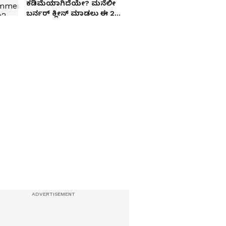
ಕಡಿಮೆಯಾಗಿದೆಯೇ? ಮನೆಲೀ
ಬರ್ನರ್ ಕ್ಲೀನ್ ಮಾಡಲು ಈ 2
ಪದಾರ್ಥ ಸಾಕು