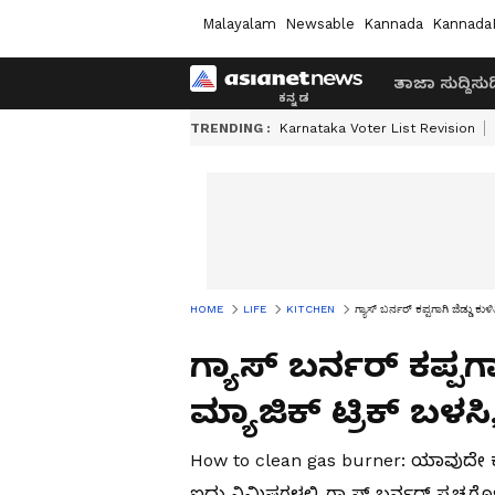
Malayalam
Newsable
Kannada
Kannada
ತಾಜಾ ಸುದ್ದಿ
ಸುದ್
TRENDING :
Karnataka Voter List Revision
HOME
LIFE
KITCHEN
ಗ್ಯಾಸ್ ಬರ್ನರ್ ಕಪ್ಪಗಾಗಿ ಜಿಡ್ಡು ಕ
ಗ್ಯಾಸ್ ಬರ್ನರ್ ಕಪ್ಪಗ
ಮ್ಯಾಜಿಕ್ ಟ್ರಿಕ್ ಬಳ
How to clean gas burner: ಯಾವುದೇ ಕ
ಐದು ನಿಮಿಷಗಳಲ್ಲಿ ಗ್ಯಾಸ್ ಬರ್ನರ್ ಸ್ವಚ್