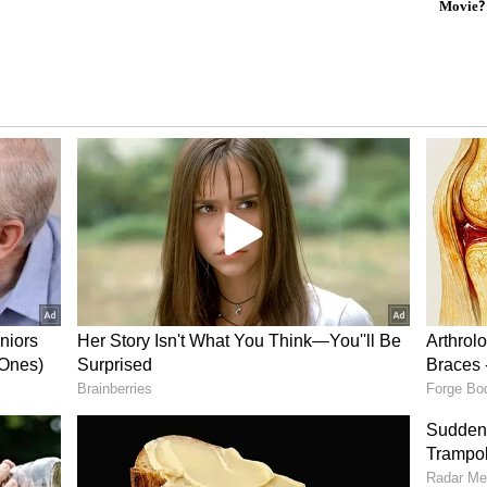
್ಬೇಡಿ,
ಗ್ಯಾಸ್ ಸ್ಟೌವ್ ಉರಿ
ಡ್ಜ್ ಕೂಡ
ಕಡಿಮೆಯಾಗಿದೆಯೇ? ಮನೆಲೀ
ಬರ್ನರ್ ಕ್ಲೀನ್ ಮಾಡಲು ಈ 2
ಪದಾರ್ಥ ಸಾಕು