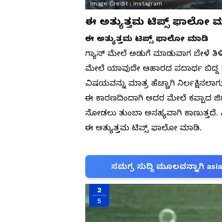
Image Credit :
Instagram
ಈ ಅತ್ಯುತ್ತಮ ಟಿಪ್ಸ್ ಫಾಲೋ 
ಈ ಅತ್ಯುತ್ತಮ ಟಿಪ್ಸ್ ಫಾಲೋ ಮಾಡಿ
ಗ್ಯಾಸ್ ಮೇಲೆ ಅಡುಗೆ ಮಾಡುವಾಗ ಬೇಳೆ ತಿಳಿ,
ಮೇಲೆ ಯಾವುದೇ ಆಹಾರದ ಪದಾರ್ಥ ಬಿದ್ದ ತಕ್
ವಿಷಯವನ್ನು ಮಾತ್ರ ಹೆಚ್ಚಾಗಿ ನಿರ್ಲಕ್ಷಿಸಲಾಗು
ಈ ಕಾರಣದಿಂದಾಗಿ ಅದರ ಮೇಲೆ ಕಪ್ಪಾದ ಜಿಡ್ಡ
ನೋಡಲು ತುಂಬಾ ಅಸಹ್ಯವಾಗಿ ಕಾಣುತ್ತದೆ. ನಿಮ್
ಈ ಅತ್ಯುತ್ತಮ ಟಿಪ್ಸ್ ಫಾಲೋ ಮಾಡಿ.
ಸಮಗ್ರ ಸುದ್ದಿ ಮೂಲವನ್ನಾಗಿ asi
2
5