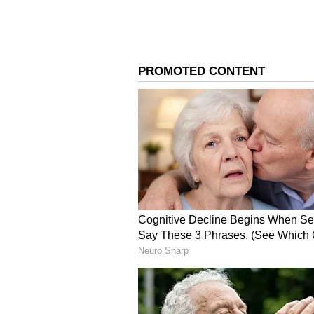
Related Articles
ಬೇಸಿಗೆಯಲ್ಲಿ ಈ ತಪ್ಪು ಮಾಡ
ಗ್ಯಾಸ್ ಸಿಲಿಂಡರ್‌ನಂತೆ ಫ್ರಿ
ಸ್ಫೋಟಗೊಳ್ಳಬಹುದು!
3
5