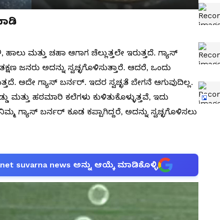
ಮಾಡಿ
 ಹಾಲು ಮತ್ತು ಚಹಾ ಆಗಾಗ ಚೆಲ್ಲುತ್ತಲೇ ಇರುತ್ತದೆ. ಗ್ಯಾಸ್
ಷಣ ಜನರು ಅದನ್ನು ಸ್ವಚ್ಛಗೊಳಿಸುತ್ತಾರೆ. ಆದರೆ, ಒಂದು
ತ್ತದೆ. ಅದೇ ಗ್ಯಾಸ್ ಬರ್ನರ್. ಇದರ ಸ್ವಚ್ಛತೆ ಬೇಗನೆ ಆಗುವುದಿಲ್ಲ.
ು ಮತ್ತು ಹಠಮಾರಿ ಕಲೆಗಳು ಕುಳಿತುಕೊಳ್ಳುತ್ತವೆ, ಇದು
ಮ ಗ್ಯಾಸ್ ಬರ್ನರ್ ಕೂಡ ಕಪ್ಪಾಗಿದ್ದರೆ, ಅದನ್ನು ಸ್ವಚ್ಛಗೊಳಿಸಲು
anet suvarna news ಅನ್ನು ಆಯ್ಕೆ ಮಾಡಿಕೊಳ್ಳಿ