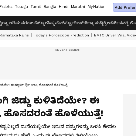
Prabha
Telugu
Tamil
Bangla
Hindi
Marathi
MyNation
Add Prefer
ದಿ
ಗ್ಯಾಲರಿ
ಮನರಂಜನೆ
ಜ್ಯೋತಿಷ್ಯ
ವೆಬ್‌ಸ್ಟೋರೀಸ್
ಜಿಲ್ಲಾ ಸುದ್ದಿ
ಕ್ರೀಡೆ
ಜೀವನಶೈಲಿ
ವ
Karnataka Rains
Today's Horoscope Prediction
BMTC Driver Viral Vide
ುಳಿತಿದೆಯೇ? ಈ ಮ್ಯಾಜಿಕ್ ಟ್ರಿಕ್ ಬಳಸಿ, ಹೊಸದರಂತೆ ಹೊಳೆಯುತ್ತೆ!
ಾಗಿ ಜಿಡ್ಡು ಕುಳಿತಿದೆಯೇ? ಈ
ಸಿ, ಹೊಸದರಂತೆ ಹೊಳೆಯುತ್ತೆ!
ಷ್ಟವಿಲ್ಲದೆ ಮನೆಯಲ್ಲಿಯೇ ಇರುವ ವಸ್ತುಗಳನ್ನು ಬಳಸಿ ಕೇವಲ
ಛಗೊಳಿಸುವುದು ಹೇಗೆ ಎಂದು ಈ ಲೇಖನದಲ್ಲಿ ತಿಳಿಯೋಣ.