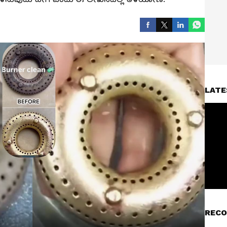
LATE
RECO