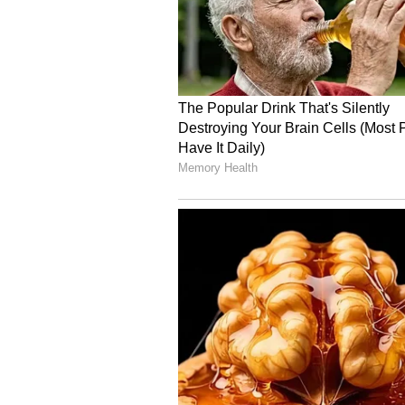
Image Credit :
Pixabay
ಬೇಕಿಂಗ್ ಸೋಡಾ, ಕೋಲ್ಗೇಟ್ ಮ
ಬೇಕಿಂಗ್ ಸೋಡಾ, ಕೋಲ್ಗೇಟ್ ಮತ್ತು ನ
ಗ್ಯಾಸ್ ಬರ್ನರ್‌ನಿಂದ ಹಠಮಾರಿ ಕಪ್ಪು ಕಲೆ
ನಿಂಬೆ ರಸವನ್ನು ಸಹ ಬಳಸಬಹುದು. ಒಂದು ಪ್ಲ
ಸೋಡಾ ಸಿಂಪಡಿಸಿ, ನಂತರ ನಿಂಬೆ ರಸವನ್ನು ಹ