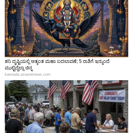
ವನ್ಯಜೀವಿ ಬೇಟೆಯ ವೀಡಿಯೋ ವೈರಲ್: ಐವರನ್ನು
ಬಂಧಿಸಿದ್ಯಾಕೆ ಅರಣ್ಯ ಇಲಾಖೆ!
ಕುದುರೆಮುಖ ವನ್ಯಜೀವಿ ವಿಭಾಗದ ಕಾಡಿನಲ್ಲಿ ಗುಡ್ಡ
ಕುಸಿತ, 2019ರ ದುರ್ಘಟನೆ ಮತ್ತೆ ನೆನಪು
3
3
Image Credit :
Asianet News
ಹೈನಾ ಕಂಡು ಗ್ರಾಮಸ್ಥರಲ್ಲಿ ಆತಂಕ
ಗ್ರಾಮದ ಸಮೀಪವೇ ಹೈನಾ ಕಾಣಿಸಿಕೊಂಡಿರುವ ಹಿನ್ನೆಲೆಯಲ್ಲಿ
ಗ್ರಾಮಸ್ಥರು ಆತಂಕಗೊಂಡಿದ್ದಾರೆ. ರಾತ್ರಿ ವೇಳೆಯಲ್ಲಿ