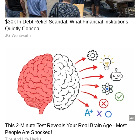
ವನ್ಯಜೀವಿಗಳ ಸಂಚಾರ ಹೆಚ್ಚು ಹಿನ್ನೆಲೆ ಹೊರಗಡೆ
ಓಡಾಡದಂತೆ, ರಾತ್ರಿ ವೇಳೆ ಸಂಚರಿಸದಮತೆ ಎಚ್ಚರಿಕೆ
ನೀಡಲಾಗಿದೆ.
LATEST VIDEOS