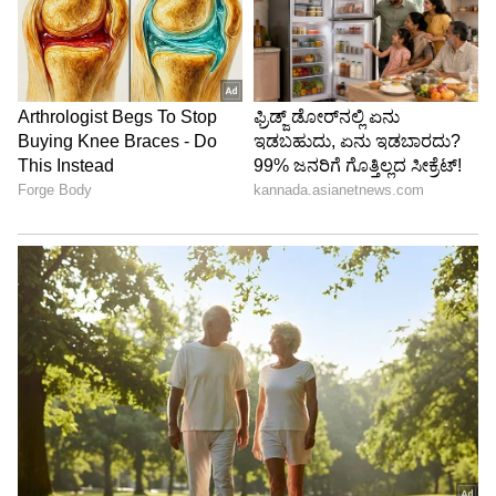
Bike Ambulance: ಟ್ರಾಫಿಕ್
ಬೆಂಗಳೂರು: ಅಪಾರ್ಟ್‌ಮೆಂಟ್‌
ನಡುವೆ ಜೀವ ರಕ್ಷಕ; ಬೈಕ್
ಒಂದರಲ್ಲಿ ಅಕ್ರಮ ಪೈಥಾನ್
ಆಂಬುಲೆನ್ಸ್‌ಗೆ ಮರುಜೀವ ನೀಡಿದ
ಹಾವುಗಳ ಸಾಕಣೆ ಪತ್ತೆ! ಆಂಧ್ರ
ಸರ್ಕಾರ!
ಮೂಲದ ವ್ಯಕ್ತಿ ವಶಕ್ಕೆ