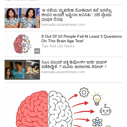
ABOUT THE AUTHOR
Ravi Janekal
RJ
ಪ್ರಸ್ತುತ, ಏಷಿಯಾನೆಟ್ ಸುವರ್ಣನ್ಯೂಸ್‌ನಲ್ಲಿ ಉಪ ಸಂಪಾದಕ.
ಪತ್ರಿಕೋದ್ಯಮದಲ್ಲಿ 8 ವರ್ಷಗಳ ಅನುಭವ. ವಾರ್ತಾ ಮತ್ತು
ಸಾರ್ವಜನಿಕ ಸಂಪರ್ಕ ಇಲಾಖೆಯಲ್ಲಿ ನ್ಯೂಸ್ ಮಾನಿಟರಿಂಗ್ ಆಗಿ
ಹಲವು ವರ್ಷಗಳ ಸೇವೆ, ಕೊರೊನಾ ವಾರಿಯರ್ಸ್ ಅವಾರ್ಡ್,
ಚಾಮರಾಜನಗರ
ಮೂಲತಃ ರಾಯಚೂರು ಜಿಲ್ಲೆಯ ಜಾನೇಕಲ್ ಗ್ರಾಮದವರಾದ ಇವರು
ವನ್ಯಜೀವಿ
ಅರಣ್ಯ
ಕರ್ನಾಟಕ ಸುದ್ದಿ
ಓದು, ಬರೆವಣಿಗೆ ಮತ್ತು ಸಾಹಿತ್ಯಾಸಕ್ತರು.