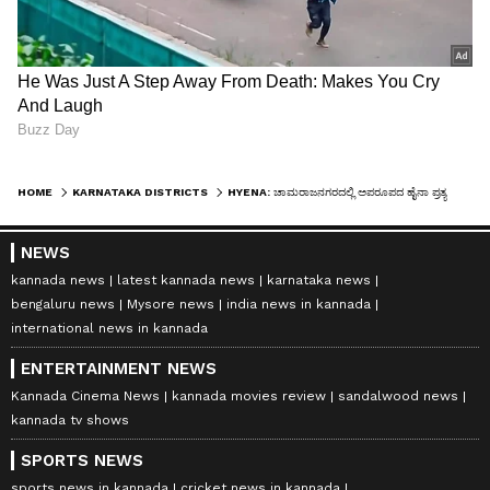
HOME
KARNATAKA DISTRICTS
HYENA: ಚಾಮರಾಜನಗರದಲ್ಲಿ ಅಪರೂಪದ ಹೈನಾ ಪ್ರತ್ಯಕ್ಷ! ಗ್ರಾಮದಲ್ಲಿ ಆತಂಕ, ರಾತ್ರಿ ಸಂಚಾರಕ್ಕೆ ಡವಡವ!
NEWS
kannada news
latest kannada news
karnataka news
bengaluru news
Mysore news
india news in kannada
international news in kannada
ENTERTAINMENT NEWS
Kannada Cinema News
kannada movies review
sandalwood news
kannada tv shows
SPORTS NEWS
sports news in kannada
cricket news in kannada