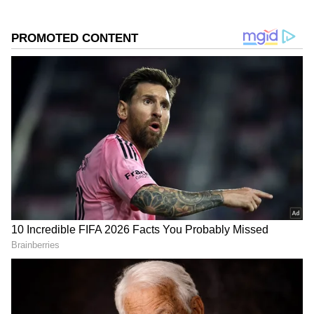
2
3
Image Credit :
Asianet News
ರಾತ್ರಿ ವೇಳೆ ಹೈನಾ ಗ್ರಾಮಕ್ಕೆ ಎಂಟ್ರಿ!
ಬಂಡೀಪುರ ಅರಣ್ಯ ವ್ಯಾಪ್ತಿಯ ಕಾರೇಮಾಳ ಗ್ರಾಮದಲ್ಲಿ