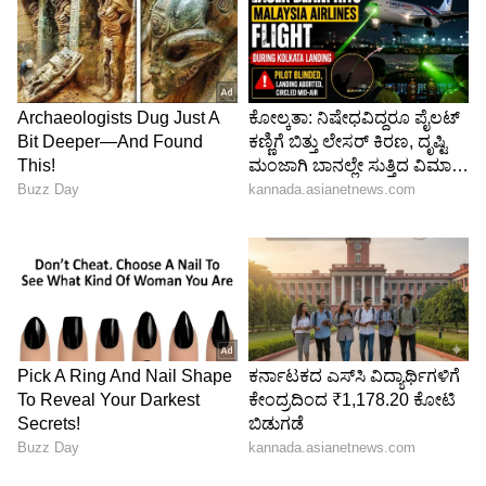
Image Credit :
X
ಭಿಕ್ಷಾಟನೆ ಮುಕ್ತ ರೈಲ್ವೆಗೆ ಕಠಿಣ ನಿಯಮ (Anti-Begging
Rules & Punishment)
ರೈಲುಗಳಲ್ಲಿ ಅಥವಾ ರೈಲ್ವೆ ನಿಲ್ದಾಣಗಳಲ್ಲಿ ಭಿಕ್ಷೆ
ಬೇಡುವವರಿಗೂ ಸಹ ₹2,000 ದಂಡದ ನಿಯಮ
ಅನ್ವಯವಾಗುತ್ತದೆ. ಭಿಕ್ಷಾಟನೆ ಮಾಡುವವರನ್ನು ಹಿಡಿದು
ನ್ಯಾಯಾಲಯಕ್ಕೆ ಒಪ್ಪಿಸಿದರೆ, ಕೋರ್ಟ್ ಅವರಿಗೆ ಗರಿಷ್ಠ 3
ತಿಂಗಳ ಜೈಲು ಶಿಕ್ಷೆ, ₹5,000 ದಂಡ ಅಥವಾ ಇವೆರಡನ್ನೂ
ಒಟ್ಟಿಗೆ ವಿಧಿಸಿ ಶಿಕ್ಷೆ ಪ್ರಕಟಿಸಬಹುದಾಗಿದೆ.
5
5