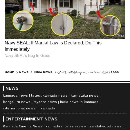
HOME
NEWS
INDIA NEWS
ರೈಲಿನಲ್ಲಿ ಅನಧಿಕೃತ ವ್ಯಾಪಾರ, ಧೂಮಪಾನ, ಭಿಕ್ಷೆಗೆ ₹2000 ದಂಡ!
NEWS
kannada news
latest kannada news
karnataka news
bengaluru news
Mysore news
india news in kannada
international news in kannada
ENTERTAINMENT NEWS
Kannada Cinema News
kannada movies review
sandalwood news