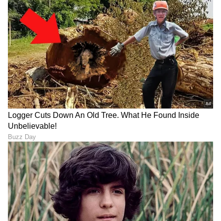
DOWNLOAD APP
RECOMMENDED STORIES
ಮಾನವರ ಬುದ್ಧಿಶಕ್ತಿ ಮಟ್ಟ
​"ಅಯ್ಯೋ... ನನ್ನ 5 ಲಕ್ಷ ಎಲ್ಲಿ
ಗಣನೀಯ ಕುಸಿತ, ಮನುಷ್ಯ
ಹೋಯ್ತು?!" – ಮನೆಮಂದಿಗೆ
ದಡ್ಡನಾಗುತ್ತಿರುವುದಕ್ಕೆ ಶಾಕಿಂಗ್
ತಿಳಿಸದೆ ಹೊಲದಲ್ಲಿ ಹಣ ಬಚ್ಚಿಟ್ಟು
ಕಾರಣ ಹೇಳಿದ ವಿಜ್ಞಾನಿಗಳು!
ಕಣ್ಣೀರಿಟ್ಟ ರೈತ!