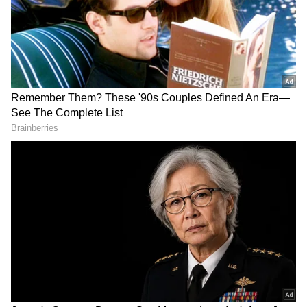
ಸಮಗ್ರ ಸುದ್ದಿ ಮೂಲವನ್ನಾಗಿ asianet suvarna news ಅನ್ನು
ಆಯ್ಕೆ ಮಾಡಿಕೊಳ್ಳಿ
2
5