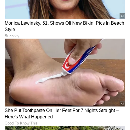
ಮಾಡಿ. ಬ್ರೇಕಿಂಗ್ ಸುದ್ದಿ (
Latest Kannada News
),
ವಿಶೇಷ ವರದಿಗಳು ಮತ್ತು ನೇರ ಪ್ರಸಾರಗಳೊಂದಿಗೆ
(
kannada news live
) ಸಂಪೂರ್ಣ ಮಾಹಿತಿ ಒಂದೇ
ಕ್ಲಿಕ್‌ನಲ್ಲಿ ಲಭ್ಯ. ಏಷ್ಯಾನೆಟ್ ಸುವರ್ಣ ನ್ಯೂಸ್ ಅಧಿಕೃತ
ಆ್ಯಪ್ ಡೌನ್‌ಲೋಡ್ ಮಾಡಿ ಹಾಗು ಎಲ್ಲಾ ಅಪ್‌ಡೇಟ್
ಗಳನ್ನು ಪಡೆಯಿರಿ