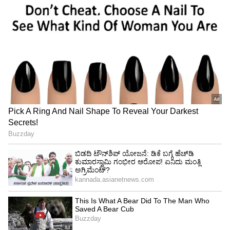
Image Credit :
X
ಅನಧಿಕೃತ ವ್ಯಾಪಾರಸ್ಥರಿಗೆ ಬೀಳಲಿದೆ ಭಾರಿ ದಂಡ
(Crackdown on Unauthorized Vendors)
ರೈಲ್ವೆ ಇಲಾಖೆಯಿಂದ ಅಧಿಕೃತ ಪರವಾನಗಿ (License)
ಪಡೆಯದೆ, ರೈಲುಗಳಲ್ಲಿ ಹಾಗೂ ಪ್ಲಾಟ್‌ಫಾರ್ಮ್‌ಗಳ ಮೇಲೆ
ಅನಧಿಕೃತವಾಗಿ ತಿಂಡಿ-ತಿನಿಸು ಅಥವಾ ಇತರೆ ಸಾಮಗ್ರಿಗಳನ್ನು
ಮಾರಾಟ ಮಾಡುವ ವ್ಯಾಪಾರಿಗಳಿಗೆ ರೈಲ್ವೆ ಇಲಾಖೆ ಶಾಕ್
ನೀಡಿದೆ. ಇಂತಹ ಅನಧಿಕೃತ ವ್ಯಾಪಾರಕ್ಕೆ ನೇರವಾಗಿ ₹2,000
ದಂಡ ವಿಧಿಸಲು ಹೊಸ ನಿಯಮದಲ್ಲಿ ಕಟ್ಟುನಿಟ್ಟಿನ ಅವಕಾಶ
ಕಲ್ಪಿಸಲಾಗಿದೆ.