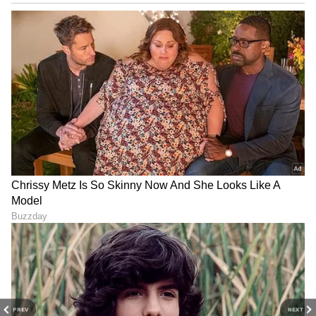
Image Credit :
X
ತಪ್ಪು ಪುನರಾವರ್ತಿಸುವವರಿಗೆ 1 ವರ್ಷ ಜೈಲು (Severe
Penalty for Repeat Offenders)
ಅನಧಿಕೃತ ವ್ಯಾಪಾರ ಮತ್ತು ಭಿಕ್ಷಾಟನೆಯನ್ನು ಒಂದೆರಡು
ಬಾರಿ ದಂಡ ಕಟ್ಟಿ ಮತ್ತೆ ಮತ್ತೆ ಅದೇ ತಪ್ಪನ್ನು ಮುಂದುವರಿಸುವ
ಅಪರಾಧಿಗಳಿಗೆ (Repeat Offenders) ಕಠಿಣ ಶಿಕ್ಷೆ ಕಾದಿದೆ.
ಯಾರು 4 ಅಥವಾ ಅದಕ್ಕಿಂತ ಹೆಚ್ಚು ಬಾರಿ ಇದೇ
ಅಪರಾಧವನ್ನು ಪುನರಾವರ್ತಿಸುತ್ತಾರೋ, ಅಂತಹವರಿಗೆ ಗರಿಷ್ಠ
1 ವರ್ಷದವರೆಗೆ ಜೈಲು ಶಿಕ್ಷೆ ಮತ್ತು ₹5,000 ದಂಡ ವಿಧಿಸಲು
ಹೊಸ ಕಾನೂನಿನಲ್ಲಿ ರೈಲ್ವೆ ಇಲಾಖೆ ಕಠಿಣ ಅವಕಾಶ
ಮಾಡಿಕೊಟ್ಟಿದೆ.
PREV
NEXT