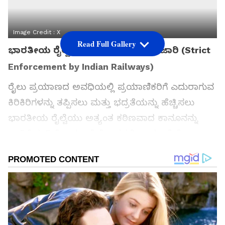
Image Credit :
X
Read Full Gallery
ಭಾರತೀಯ ರೈಲ್ವೆಯಿಂದ ಕಠಿಣ ಕಾನೂನು ಜಾರಿ (Strict
Enforcement by Indian Railways)
ರೈಲು ಪ್ರಯಾಣದ ಅವಧಿಯಲ್ಲಿ ಪ್ರಯಾಣಿಕರಿಗೆ ಎದುರಾಗುವ
ಕಿರಿಕಿರಿಗಳನ್ನು ತಪ್ಪಿಸಲು ಮತ್ತು ಭದ್ರತೆಯನ್ನು ಹೆಚ್ಚಿಸಲು
ಭಾರತೀಯ ರೈಲ್ವೆಯು ಅತ್ಯಂತ ಕಠಿಣವಾದ ಕಾನೂನನ್ನು
ಜಾರಿಗೆ ತಂದಿದೆ. ಇನ್ಮುಂದೆ ರೈಲುಗಳಲ್ಲಿ ಹಾಗೂ ರೈಲ್ವೆ
ನಿಲ್ದಾಣದ ಆವರಣದಲ್ಲಿ ಧೂಮಪಾನ ಮಾಡುವುದು, ಭಿಕ್ಷೆ
ಬೇಡುವುದು ಮತ್ತು ಪರವಾನಗಿ ಇಲ್ಲದೆ ಅನಧಿಕೃತವಾಗಿ
ವ್ಯಾಪಾರ ಮಾಡುವುದನ್ನು ಸಂಪೂರ್ಣವಾಗಿ
ನಿಷೇಧಿಸಲಾಗಿದ್ದು, ಕಾನೂನು ಉಲ್ಲಂಘಿಸುವವರಿಗೆ ಭಾರಿ
ಮೊತ್ತದ ದಂಡ ವಿಧಿಸಲು ನಿರ್ಧರಿಸಲಾಗಿದೆ.