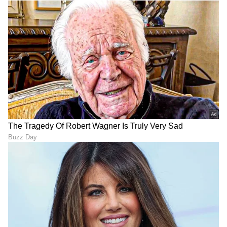
ABOUT THE AUTHOR
Santosh Naik
SN
ನಾನು ಏಷ್ಯಾನೆಟ್ ಸುವರ್ಣ ನ್ಯೂಸ್.ಕಾಂನಲ್ಲಿ ಮುಖ್ಯ
ಉಪಸಂಪಾದಕ. ಉತ್ತರ ಕನ್ನಡ ಜಿಲ್ಲೆಯ ಭಟ್ಕಳದವನು. 13
ವರ್ಷಗಳಿಂದಲೂ ಮಾಧ್ಯಮದಲ್ಲಿದ್ದೇನೆ. ಉಜಿರೆಯ ಎಸ್‌ಡಿಎಂ
ಕಾಲೇಜಿನಲ್ಲಿ ಪತ್ರಿಕೋದ್ಯಮ ಪದವಿ. ಹೊಸದಿಗಂತದ ಮೂಲಕ
ಭಾರತೀಯ ರೈಲ್ವೆ
ಮಾಧ್ಯಮ ಜಗತ್ತಿಗೆ ಕಾಲಿಟ್ಟವನು. ಕ್ರೀಡಾ ವರದಿಯಲ್ಲಿ ಹೆಚ್ಚು ಆಸಕ್ತಿ.
ಸುದ್ದಿ
ರೈಲು
ಭಾರತ ಸುದ್ದಿ
ಆದರೆ, ಡಿಜಿಟಲ್ ಮಾಧ್ಯಮ ಎಲ್ಲ ವಿಷಯದಲ್ಲೂ ಪಳಗಿಸಿದೆ.
ವಿಜಯವಾಣಿ, ಸ್ಟಾರ್‌ ಸ್ಪೋರ್ಟ್ಸ್‌ನಲ್ಲಿ ಕೆಲಸ ಮಾಡಿದ್ದೇನೆ. ಓದು,
ಪ್ರವಾಸ ನೆಚ್ಚಿನ ಹವ್ಯಾಸ
ಕರ್ನಾಟಕ, ಭಾರತ (
India News
) ಮತ್ತು ಜಗತ್ತಿನ
ಕ್ಷಣಕ್ಷಣದ ಕನ್ನಡ ಸುದ್ದಿ (
Kannada News
)
ಅಪ್ಡೇಟ್‌ಗಳಿಗಾಗಿ ಏಷ್ಯಾನೆಟ್ ಸುವರ್ಣ ನ್ಯೂಸ್‌ ಫಾಲೋ