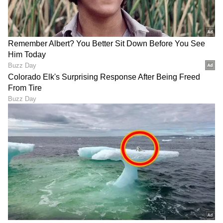
Vande mataram: ಗುಂಡಿಟ್ಟು
ಕೋಲ್ಕತಾ: ನಿಷೇಧವಿದ್ದರೂ
ಕೊಂದ್ರೂ ಸರಿ, ವಂದೇ ಮಾತರಂ
ಪೈಲಟ್ ಕಣ್ಣಿಗೆ ಬಿತ್ತು ಲೇಸರ್
ಪೂರ್ಣ ಹಾಡಲ್ಲ: ಕೇರಳ ಸಚಿವ,
ಕಿರಣ, ದೃಷ್ಟಿ ಮಂಜಾಗಿ ಬಾನಲ್ಲೇ
ಸಂಸದ ಶಾಕಿಂಗ್ ಹೇಳಿಕೆ!
ಸುತ್ತಿದ ವಿಮಾನ!
LATEST VIDEOS
"ರಾಜಕೀಯ ಬೇಡ, ಸಿನಿಮಾನೇ ಪ್ರಾಣ":
ಕನಕೋತ್ಸವದಲ್ಲಿ ರಿಷಬ್ ಶೆಟ್ಟಿ | Rishab
Shetty speech | Suvarna News
ಶೇ.50 ರಿಂದ ಶೇ.18 ಕ್ಕೆ TAX ಇಳಿಕೆ: ಮೋದಿ-
ಟ್ರಂಪ್ ಐತಿಹಾಸಿಕ ಒಪ್ಪಂದ | India US