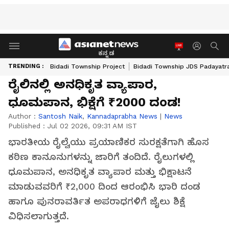
ಕನ್ನಡ
TRENDING :
Bidadi Township Project
Bidadi Township JDS Padayatr
ರೈಲಿನಲ್ಲಿ ಅನಧಿಕೃತ ವ್ಯಾಪಾರ,
ಧೂಮಪಾನ, ಭಿಕ್ಷೆಗೆ ₹2000 ದಂಡ!
Author :
Santosh Naik
,
Kannadaprabha News
|
News
Published :
Jul 02 2026, 09:31 AM IST
ಭಾರತೀಯ ರೈಲ್ವೆಯು ಪ್ರಯಾಣಿಕರ ಸುರಕ್ಷತೆಗಾಗಿ ಹೊಸ
ಕಠಿಣ ಕಾನೂನುಗಳನ್ನು ಜಾರಿಗೆ ತಂದಿದೆ. ರೈಲುಗಳಲ್ಲಿ
ಧೂಮಪಾನ, ಅನಧಿಕೃತ ವ್ಯಾಪಾರ ಮತ್ತು ಭಿಕ್ಷಾಟನೆ
ಮಾಡುವವರಿಗೆ ₹2,000 ದಿಂದ ಆರಂಭಿಸಿ ಭಾರಿ ದಂಡ
ಹಾಗೂ ಪುನರಾವರ್ತಿತ ಅಪರಾಧಗಳಿಗೆ ಜೈಲು ಶಿಕ್ಷೆ
ವಿಧಿಸಲಾಗುತ್ತದೆ.