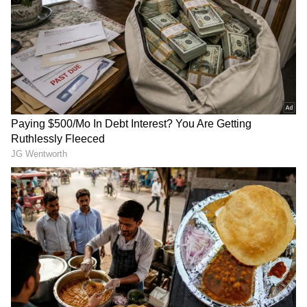
ದಂಡ ಕಟ್ಟಲು ನಿರಾಕರಿಸಿದರೆ, ಪ್ರಕರಣವನ್ನು ನ್ಯಾಯಾಲಯಕ್ಕೆ
ವರ್ಗಾಯಿಸಲಾಗುತ್ತದೆ. ಅಲ್ಲಿ ಕೋರ್ಟ್ ಗರಿಷ್ಠ ₹5,000 ವರೆಗೆ
ದಂಡವನ್ನು ಹೆಚ್ಚಿಸಬಹುದಾಗಿದೆ.