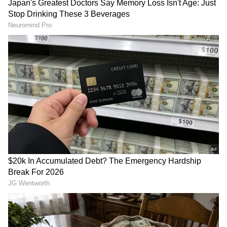
Image Credit :
X
ರೈಲಿನಲ್ಲಿ ಧೂಮಪಾನ ಮಾಡಿದರೆ ತಕ್ಷಣವೇ ಹೊರಕ್ಕೆ!
(Heavy Fine & Ejection for Smoking)
ಯಾರಾದರೂ ರೈಲಿನೊಳಗೆ ಧೂಮಪಾನ (Smoking)
ಮಾಡುತ್ತಾ ಸಿಕ್ಕಿಬಿದ್ದರೆ ಅವರಿಗೆ ತಕ್ಷಣವೇ ₹2,000 ದಂಡ
ವಿಧಿಸಲಾಗುತ್ತದೆ. ಇದರ ಜೊತೆಗೆ ಕೇವಲ ದಂಡ ಮಾತ್ರವಲ್ಲದೆ,
ಅವರನ್ನು ರೈಲಿನಿಂದ ತಕ್ಷಣವೇ ಹೊರಹಾಕಲಾಗುತ್ತದೆ ಮತ್ತು
ಅವರ ಟಿಕೆಟ್ ಅಥವಾ ರೈಲ್ವೆ ಪಾಸ್ ಅನ್ನು
ರದ್ದುಗೊಳಿಸಲಾಗುತ್ತದೆ. ಒಂದು ವೇಳೆ ಧೂಮಪಾನಿ ಸ್ಥಳದಲ್ಲೇ