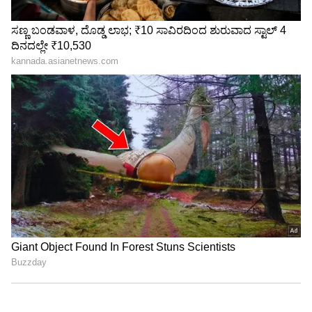
Related Articles
ಆನ್‌ಲೈನ್ ಟಿಕೆಟ್‌ ಬುಕ್ಕಿಂಗ್‌ನಲ್ಲಿ ಭಾರತೀಯ ರೈಲ್ವೆ
ಸಾರ್ವಕಾಲಿಕ ದಾಖಲೆ, IRCTC 3 ಕೋಟಿ ಐಡಿಗಳು
ಏಕಾಏಕಿ ಮಾಯ!
Loco Pilot: ಭಾರತೀಯ ರೈಲ್ವೆ ಲೋಕೋ ಪೈಲಟ್
ತಿಂಗಳ ಸಂಬಳ ಎಷ್ಟು? ದಿನಕ್ಕೆ ಎಷ್ಟು ಗಂಟೆ ಕೆಲಸ
ಮಾಡ್ತಾರೆ?
3
5