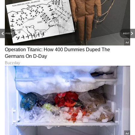
ನೀವು ನಿಲ್ದಾಣದಿಂದ ಸಾಮಾನ್ಯ ಟಿಕೆಟಿಂಗ್‌ನಂತಹ ವಿವಿಧ
ಸೇವೆಗಳನ್ನು ಬುಕ್ ಮಾಡಬಹುದು. ಇದು ಜನರು ನಿಲ್ದಾಣದಲ್ಲಿ
ಸಾಲಿನಲ್ಲಿ ನಿಲ್ಲುವ ಅಗತ್ಯವನ್ನು ಕಡಿಮೆ ಮಾಡುತ್ತದೆ. ಇದು
PREV
NEXT
ದಿನನಿತ್ಯದ ಪ್ರಯಾಣಿಕರಿಗೆ ವಿಶೇಷವಾಗಿ ಉಪಯುಕ್ತವಾಗಿದೆ.
ನೀವು ನಿಮ್ಮ ಸಂಪೂರ್ಣ ಪ್ರೊಫೈಲ್ ಅನ್ನು ರೈಲ್‌ಒನ್
ಅಪ್ಲಿಕೇಶನ್‌ನಲ್ಲಿ ಮುಂಚಿತವಾಗಿ ಉಳಿಸಬಹುದು,
ಪ್ರಯಾಣಿಕರ ವಿವರಗಳನ್ನು ಪದೇ ಪದೇ ನಮೂದಿಸುವ
ಅಗತ್ಯವನ್ನು ನಿವಾರಿಸುತ್ತದೆ. ಇದು ಒಂದೇ ಸೈನ್-ಆನ್
ವ್ಯವಸ್ಥೆಯನ್ನು ಸಹ ನೀಡುತ್ತದೆ, ಇದು ನಿಮಗೆ IRCTC ಮತ್ತು
UTS ಮೂಲಕ ಲಾಗಿನ್ ಆಗಲು ಅನುವು ಮಾಡಿಕೊಡುತ್ತದೆ.