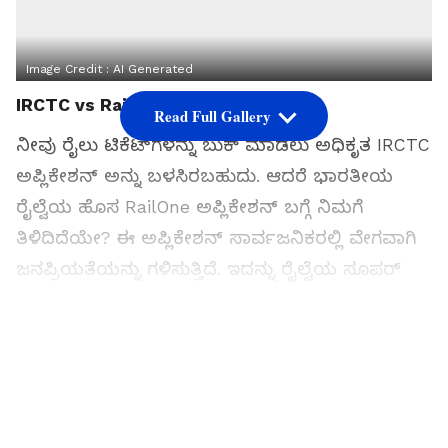
Image Credit :
AI Generated
IRCTC vs RailOne
Read Full Gallery
ನೀವು ರೈಲು ಟಿಕೆಟ್‌ಗಳನ್ನು ಬುಕ್ ಮಾಡಲು ಅಧಿಕೃತ IRCTC
ಅಪ್ಲಿಕೇಶನ್ ಅನ್ನು ಬಳಸಿರಬಹುದು. ಆದರೆ ಭಾರತೀಯ
ರೈಲ್ವೆಯ ಹೊಸ RailOne ಅಪ್ಲಿಕೇಶನ್ ಬಗ್ಗೆ ನಿಮಗೆ
ತಿಳಿದಿದೆಯೇ? ಈ ಅಪ್ಲಿಕೇಶನ್ ಸಾರ್ವಜನಿಕರಲ್ಲಿ ವೇಗವಾಗಿ
ಜನಪ್ರಿಯತೆಯನ್ನು ಗಳಿಸುತ್ತಿದೆ. ಇದನ್ನು ರೈಲ್ವೆಯ ಸೂಪರ್
ಅಪ್ಲಿಕೇಶನ್ ಎಂದೂ ಕರೆಯುತ್ತಾರೆ. ಆದರೆ ಅನೇಕ ಜನರ
ಮನಸ್ಸಿನಲ್ಲಿರುವ ದೊಡ್ಡ ಪ್ರಶ್ನೆಯೆಂದರೆ: ಎರಡೂ
ಅಪ್ಲಿಕೇಶನ್‌ಗಳು ಭಾರತೀಯ ರೈಲ್ವೆಗೆ ಆಗಿರುವುದರಿಂದ,
RailOne ಮತ್ತು IRCTC ನಡುವಿನ ವ್ಯತ್ಯಾಸವೇನು? ಯಾವ
ಅಪ್ಲಿಕೇಶನ್ ಹೆಚ್ಚು ಪ್ರಸ್ತುತವಾಗಿದೆ? ಯಾವುದು ಹೆಚ್ಚು