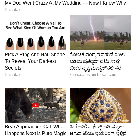
4
6
Image Credit :
Gemini
RailOne ಅಪ್ಲಿಕೇಶನ್‌ನ ಪ್ರಯೋಜನಗಳು
ಅಪ್ಲಿಕೇಶನ್‌ನ ಅನುಕೂಲಗಳ ಕುರಿತು ಹೇಳುವುದಾದರೆ,
RailOne ಅಪ್ಲಿಕೇಶನ್ IRCTC ಗಿಂತ ಹೆಚ್ಚು ವೇಗವಾಗಿ
ಕಾರ್ಯನಿರ್ವಹಿಸುತ್ತದೆ, ವಿಶೇಷವಾಗಿ ಸಾಮಾನ್ಯ ಬುಕಿಂಗ್
ಮತ್ತು ಸಾಮಾನ್ಯ ಟಿಕೆಟಿಂಗ್‌ನಂತಹ ವೈಶಿಷ್ಟ್ಯಗಳನ್ನು
ಬಳಸುವಾಗ. ಆದಾಗ್ಯೂ, ಗರಿಷ್ಠ ರಶ್ ಮತ್ತು ತತ್ಕಾಲ್