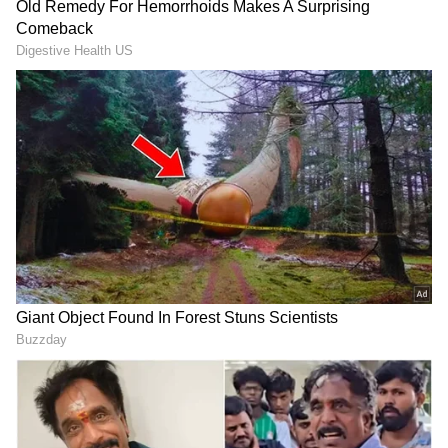
ರೈಲ್ವೆ ಇನ್ಫರ್ಮೇಷನ್ ಸಿಸ್ಟಮ್ಸ್) ಅಭಿವೃದ್ಧಿಪಡಿಸಿದೆ. ಇದರ
ಉದ್ದೇಶ ಭಾರತೀಯ ರೈಲ್ವೆಯ ಎಲ್ಲಾ ಸೇವೆಗಳನ್ನು ಒಂದೇ
ವೇದಿಕೆಗೆ ತರುವುದು. ಇದರ ಮೂಲಕ, ನೀವು ಟಿಕೆಟ್‌ಗಳನ್ನು
ಬುಕ್ ಮಾಡಬಹುದು, ರೈಲುಗಳನ್ನು ಟ್ರ್ಯಾಕ್ ಮಾಡಬಹುದು,
ಆಹಾರವನ್ನು ಆರ್ಡರ್ ಮಾಡಬಹುದು ಮತ್ತು ದೂರುಗಳನ್ನು
ಸಹ ಸಲ್ಲಿಸಬಹುದು.