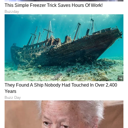
6
6
Image Credit :
Asianet News
ವ್ಯತ್ಯಾಸಗಳು ಹೀಗಿವೆ ನೋಡಿ