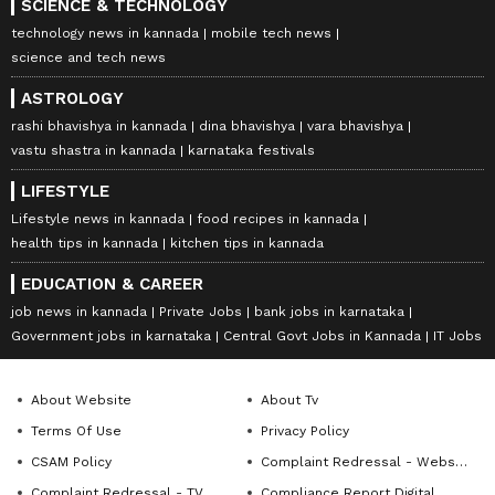
SCIENCE & TECHNOLOGY
technology news in kannada
mobile tech news
science and tech news
ASTROLOGY
rashi bhavishya in kannada
dina bhavishya
vara bhavishya
vastu shastra in kannada
karnataka festivals
LIFESTYLE
Lifestyle news in kannada
food recipes in kannada
health tips in kannada
kitchen tips in kannada
EDUCATION & CAREER
job news in kannada
Private Jobs
bank jobs in karnataka
Government jobs in karnataka
Central Govt Jobs in Kannada
IT Jobs
About Website
About Tv
Terms Of Use
Privacy Policy
CSAM Policy
Complaint Redressal - Website
Complaint Redressal - TV
Compliance Report Digital