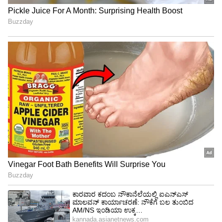
ಆರು ಜಿಲ್ಲೆಗಳಲ್ಲಿ ಸ್ಟಾಪ್​: ಡಿಟೇಲ್ಸ್​ ಇಲ್ಲಿದೆ
3
6
Image Credit :
Chat Gpt
IRCTC ಬಗ್ಗೆ
ಈಗ, IRCTC ಬಗ್ಗೆ ಹೇಳುವುದಾದರೆ, ಟಿಕೆಟ್ ಬುಕಿಂಗ್‌ಗೆ
IRCTC ಅಪ್ಲಿಕೇಶನ್ ಇನ್ನೂ ಹೆಚ್ಚು ವ್ಯಾಪಕವಾಗಿ
ಬಳಸಲಾಗುವ ಅಪ್ಲಿಕೇಶನ್ ಆಗಿದೆ. ತತ್ಕಾಲ್ ಅಥವಾ ಸ್ಲೀಪರ್
ಟಿಕೆಟ್‌ಗಳನ್ನು ಬುಕ್ ಮಾಡುವುದಾಗಲಿ, ಹೆಚ್ಚಿನ ಜನರು
IRCTC ಅನ್ನು ಅವಲಂಬಿಸಿದ್ದಾರೆ. ಆದರೆ RailOne ನ