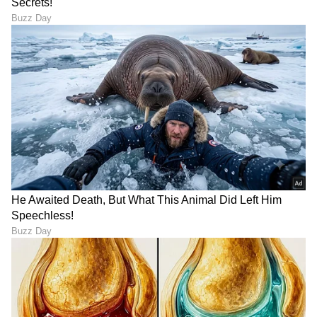
ಅಪ್ಲಿಕೇಶನ್ ನಿಮಗೆ ಬೇಕಾದರೆ, ಈ ಅಪ್ಲಿಕೇಶನ್ ಉತ್ತಮ
ಆಯ್ಕೆಯಾಗಿದೆ.
LATEST VIDEOS
ಕರ್ನಾಟಕ, ಭಾರತ (
India News
) ಮತ್ತು ಜಗತ್ತಿನ
ಕ್ಷಣಕ್ಷಣದ ಕನ್ನಡ ಸುದ್ದಿ (
Kannada News
)
ಅಪ್ಡೇಟ್‌ಗಳಿಗಾಗಿ ಏಷ್ಯಾನೆಟ್ ಸುವರ್ಣ ನ್ಯೂಸ್‌ ಫಾಲೋ