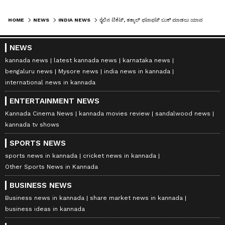
HOME
NEWS
INDIA NEWS
ರೈಲಿನ ಟಿಕೆಟ್, ತತ್ಕಾಲ್​​ ಫಟಾಫಟ್​ ಬುಕ್​ ಮಾಡಲು ಯಾವ ಆ್ಯಪ್​ ಬೆಸ್ಟ್​: ಡಿಟೇಲ್ಸ್​ ಇಲ್ಲಿದೆ
NEWS
kannada news
latest kannada news
karnataka news
bengaluru news
Mysore news
india news in kannada
international news in kannada
ENTERTAINMENT NEWS
Kannada Cinema News
kannada movies review
sandalwood news
kannada tv shows
SPORTS NEWS
sports news in kannada
cricket news in kannada
Other Sports News in Kannada
BUSINESS NEWS
Business news in kannada
share market news in kannada
business ideas in kannada