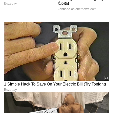
ಸಮಯದಲ್ಲಿ, IRCTC ಅನ್ನು ಇನ್ನೂ ಹೆಚ್ಚು
ವಿಶ್ವಾಸಾರ್ಹವೆಂದು ಪರಿಗಣಿಸಲಾಗುತ್ತದೆ. ಅನೇಕ
ಬಳಕೆದಾರರು RailOne ಸ್ವಲ್ಪ ವೇಗವಾಗಿರುತ್ತದೆ ಎಂದು
ಹೇಳುತ್ತಾರೆ. IRCTC ಇನ್ನೂ ಬಲವಾದ ಸ್ಥಿರತೆಯನ್ನು
ಹೊಂದಿದೆ.
5
6
Image Credit :
X-@PIB_India
RailOne ನ ಮತ್ತೊಂದು ಪ್ರಯೋಜನ
RailOne ನ ಮತ್ತೊಂದು ಪ್ರಮುಖ ಪ್ರಯೋಜನವೆಂದರೆ