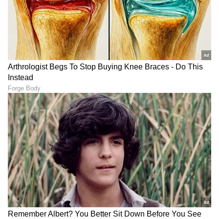
ಮಾಡಿ. ಬ್ರೇಕಿಂಗ್ ಸುದ್ದಿ (
Latest Kannada News
),
ವಿಶೇಷ ವರದಿಗಳು ಮತ್ತು ನೇರ ಪ್ರಸಾರಗಳೊಂದಿಗೆ
(
kannada news live
) ಸಂಪೂರ್ಣ ಮಾಹಿತಿ ಒಂದೇ
ಕ್ಲಿಕ್‌ನಲ್ಲಿ ಲಭ್ಯ. ಏಷ್ಯಾನೆಟ್ ಸುವರ್ಣ ನ್ಯೂಸ್ ಅಧಿಕೃತ
ಆ್ಯಪ್ ಡೌನ್‌ಲೋಡ್ ಮಾಡಿ ಹಾಗು ಎಲ್ಲಾ ಅಪ್‌ಡೇಟ್
ಗಳನ್ನು ಪಡೆಯಿರಿ
ABOUT THE AUTHOR
Suchethana D
SD
Suchetana ಮಲೆನಾಡಿನ ಹೆಬ್ಬಾಗಿಲು ಶಿರಸಿಯವಳು. ಓದಿದ್ದು LLB,
ಒಲಿದದ್ದು ಪತ್ರಿಕೋದ್ಯಮ, ಪ್ರಜಾವಾಣಿಯಲ್ಲಿ 15 ವರ್ಷಗಳ
ಅನುಭವ. ಇದರಲ್ಲಿ 10 ವರ್ಷ ನ್ಯಾಯಾಂಗ ವರದಿಗಾರಿಕೆ. ಕಾನೂನು
ಮತ್ತು ಮಹಿಳಾ ಸಂವೇದನೆಗೆ ಸಂಬಂಧಿಸಿದ ಲೇಖನಗಳಿಗೆ ಕರ್ನಾಟಕ
ರೈಲು
ಮಾಧ್ಯಮ ಅಕಾಡೆಮಿ, ಮುಂಬೈನ ಲಾಡ್ಲಿ ಮೀಡಿಯಾ ಅವಾರ್ಡ್​,
ಭಾರತ ಸುದ್ದಿ
ಪ್ರವಾಸ
ರೋಟರಿ ಎಕ್ಸಲೆನ್ಸ್​ ಅವಾರ್ಡ್​ ಸೇರಿದಂತೆ ಕೆಲವು ಪ್ರಶಸ್ತಿಗಳು
ಲಭಿಸಿವೆ. ಚೀನಾದಲ್ಲಿ ನಡೆದ ಭಾರತ ಮಟ್ಟದ ಯುವ ನಿಯೋಗದಲ್ಲಿ
ಮಾಧ್ಯಮ ಕ್ಷೇತ್ರದಿಂದ ಪ್ರತಿನಿಧಿಯಾಗಿ ಆಯ್ಕೆ. ವಿಜಯವಾಣಿಯಲ್ಲಿ
ಕೆಲಸ ಮಾಡಿ ಈಗ ದೂರದರ್ಶನ ಚಂದನದಲ್ಲಿ ಮತ್ತು ಏಷ್ಯಾನೆಟ್​
ಸುವರ್ಣದಲ್ಲಿ ಫ್ರೀಲ್ಯಾನ್ಸರ್​ ಆಗಿ ಕೆಲಸ ನಿರ್ವಹಣೆ.