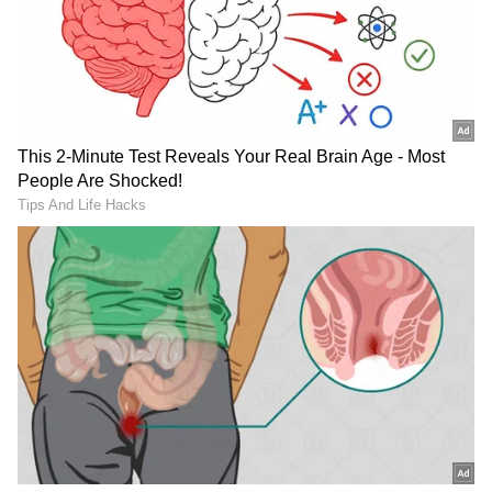
2
6
Image Credit :
Chat Gpt
RailOne ಅಪ್ಲಿಕೇಶನ್ ಏನು?
ಮೊದಲು, RailOne ಅಪ್ಲಿಕೇಶನ್ ಏನೆಂದು
ಅರ್ಥಮಾಡಿಕೊಳ್ಳೋಣ. ವಾಸ್ತವವಾಗಿ, RailOne
ಅಪ್ಲಿಕೇಶನ್ ಭಾರತೀಯ ರೈಲ್ವೆಯ ಆಲ್-ಇನ್-ಒನ್
ಸೂಪರ್ ಅಪ್ಲಿಕೇಶನ್ ಆಗಿದೆ. ಇದನ್ನು CRIS (ಸೆಂಟರ್ ಫಾರ್