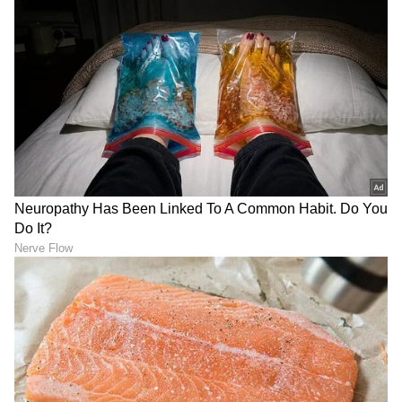
ಉಗ್ರರಿಗೆ ಮರು ಜೀವ?
ಕನ್ನಡಿಗರು ಸೇರಿ 8 ಸಾವು
LATEST VIDEOS
"ರಾಜಕೀಯ ಬೇಡ, ಸಿನಿಮಾನೇ ಪ್ರಾಣ":
ಕನಕೋತ್ಸವದಲ್ಲಿ ರಿಷಬ್ ಶೆಟ್ಟಿ | Rishab
Shetty speech | Suvarna News
ಶೇ.50 ರಿಂದ ಶೇ.18 ಕ್ಕೆ TAX ಇಳಿಕೆ: ಮೋದಿ-
ಟ್ರಂಪ್ ಐತಿಹಾಸಿಕ ಒಪ್ಪಂದ | India US
Trade Deal | Party Rounds