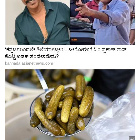
Related Articles
ನೇಪಾಳದ ಸೌಂದರ್ಯ ಸವಿಯಲು ವಿಶೇಷ ರೈಲು
ಆರಂಭ: ದರ ಎಷ್ಟು, ಸೌಲಭ್ಯ ಏನು, ಫುಲ್​ ಡಿಟೇಲ್ಸ್​
ಇಲ್ಲಿದೆ
ಮೈಸೂರು-ಆಗ್ರಾ-ದೆಹಲಿ ನಡುವೆ ವಿಶೇಷ ರೈಲು: ರಾಜ್ಯದ