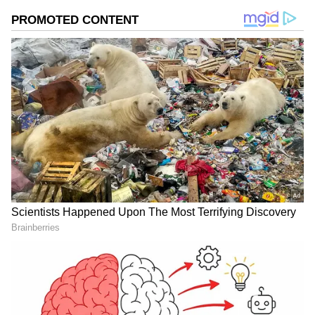
ಉಪಯುಕ್ತವಾಗಿದೆ? ನೀವು ಆಗಾಗ್ಗೆ ರೈಲಿನಲ್ಲಿ
ಪ್ರಯಾಣಿಸುತ್ತಿದ್ದರೆ, ಮುಂದಿನ ಬಾರಿ ನೀವು ದೃಢಪಡಿಸಿದ
ಟಿಕೆಟ್ ಅನ್ನು ಸುಲಭವಾಗಿ ಬುಕ್ ಮಾಡಲು ಈ ಎರಡು
ಅಪ್ಲಿಕೇಶನ್‌ಗಳ ನಡುವಿನ ವ್ಯತ್ಯಾಸಗಳನ್ನು ತಿಳಿಯಿರಿ.
ಸಮಗ್ರ ಸುದ್ದಿ ಮೂಲವನ್ನಾಗಿ asianet suvarna news ಅನ್ನು
ಆಯ್ಕೆ ಮಾಡಿಕೊಳ್ಳಿ