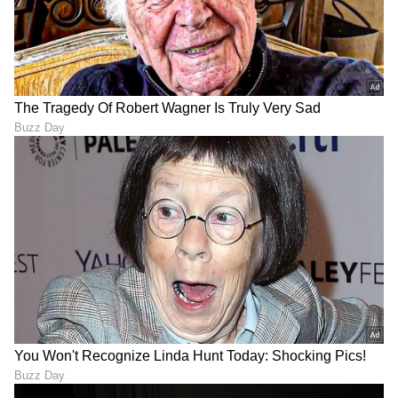
ಮಗನ ಚಿತೆಗೆ ಬೆಂಕಿ ಇಡೋ
ತಮಿಳುನಾಡಿನಲ್ಲಿ ಸಂಚಲನ
ಮೊದ್ಲು ಆ ಮುಸ್ಲಿಂ ಯುವಕನ ಹೆಣ
ಸೃಷ್ಟಿಸಿದ ಅಣ್ಣಾಮಲೈ ನಡೆ;
ಬೀಳ್ಬೇಕು ಎಂದ ಅಮ್ಮ: ಎನ್​
ಬಿಜೆಪಿಗೆ ಶುರುವಾಯ್ತು ಢವ ಢವ!
ಕೌಂಟರ್​ನಲ್ಲಿ ಫಿನಿಷ್
ಪಾಕಿಸ್ತಾನದಿಂದ ಭಾರತ ವಿರುದ್ದ
500 ಮೀ ಆಳದ ಪ್ರಪಾತಕ್ಕೆ
ಉಲ್ಟಾ ಧುರಂಧರ್ ತಂತ್ರ! ಹಳೆಯ
ಉರುಳಿದ ಪ್ರವಾಸಿಗರ ಟ್ಯಾಕ್ಸಿ: 7