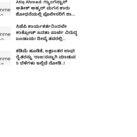
Atiq Ahmed: ಗ್ಯಾಂಗಸ್ಟಾರ್
ಅತೀಕ್ ಅಹ್ಮದ್ ಮಗನ ಕಾರು
ಶೋಧನೆಯಲ್ಲಿ ಪೊಲೀಸರಿಗೆ ಶಾಕ್!
ಸಿಕ್ಕ ಆ ಎರಡು ಪುಸ್ತಕಗಳ ಹಿಂದೆ
ಅಡಗಿದ ಕಥೆಯೇನು?
ಸಿಜೆಪಿ ಕಾರ್ಯಕರ್ತನಿಂದಲೇ
ಕಾಕ್ರೋಚ್ ಜನತಾ ಪಾರ್ಟಿ ವಿರುದ್ಧ
ಬಂಡಾಯ! ದೀಪ್ಕೆ ತವರಲ್ಲಿ
ಅಹಮದಾಬಾದ್ ಯುವಕನ
ಉಪವಾಸ ಸತ್ಯಾಗ್ರಹ!
ಕಡಿಮೆ ಹೂಡಿಕೆ, ಲಕ್ಷಾಂತರ ಲಾಭ!
ರೈತರನ್ನು 'ರಾಜ'ನನ್ನಾಗಿ ಮಾಡುವ
5 ಬೆಳೆಗಳು ಇಲ್ಲಿವೆ ನೋಡಿ..!