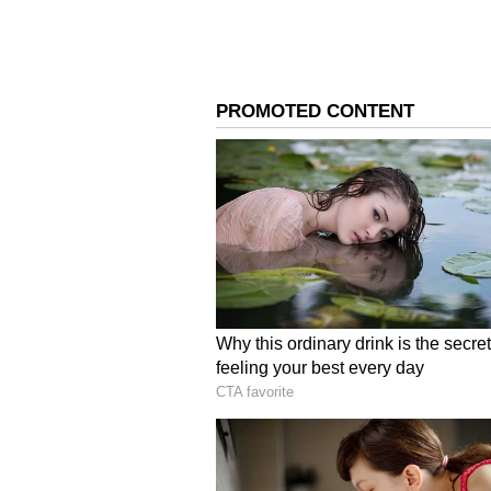
ವೈಜ್ಞಾನಿಕ ಸಂಶೋಧನೆಗೆ ಮಾತ್ರ ವಿಶೇಷ ಅನ
3
4