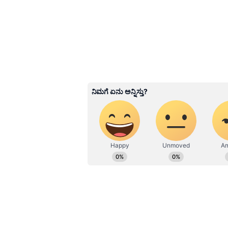
ಅಂಡಮಾನ್
1. ಉತ್ತರ ಸೆಂಟಿನೆಲ್ ದ್ವೀಪ (ಅಂಡಮಾನ್)
ಇದು ವಿಶ್ವದ ಅತ್ಯಂತ ಪ್ರತ್ಯೇಕವಾಗಿ ಬದುಕುತ
ದ್ವೀಪದ ಸುತ್ತ 5 ನಾಟಿಕಲ್ ಮೈಲುಗಳವರೆಗೆ 
2018ರಲ್ಲಿ ಅಮೆರಿಕದ ಮಿಷನರಿ ಜಾನ್ ಅಲೆನ್ 
ಯಾರಿಗೂ ದ್ವೀಪಕ್ಕೆ ಇಳಿಯಲು ಅನುಮತಿ ಇಲ್
2. ಬ್ಯಾರೆನ್ ದ್ವೀಪ (ಅಂಡಮಾನ್)
ಭಾರತದ ಏಕೈಕ ಸಕ್ರಿಯ ಜ್ವಾಲಾಮುಖಿ ಇಲ್ಲಿದ
ಸಾಮಾನ್ಯ ಪ್ರವಾಸಿಗರಿಗೆ ದ್ವೀಪದಲ್ಲಿ ಇಳಿಯ
ದೂರದಿಂದ ಬೋಟ್ ಮೂಲಕ ಮಾತ್ರ ವೀಕ್ಷಿ