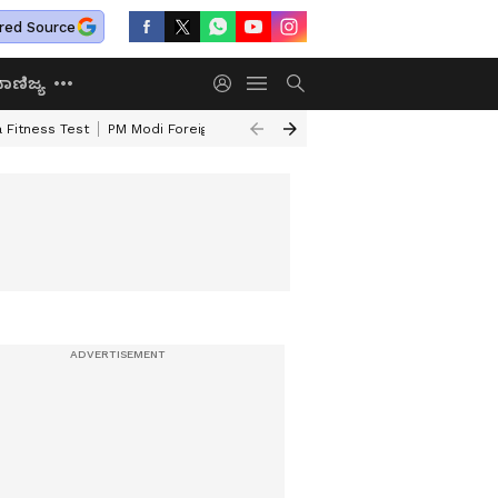
red Source
ಾಣಿಜ್ಯ
 Fitness Test
PM Modi Foreign Travel Expenditure
Valmiki Corporatio