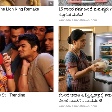
ರೆಯಲ್ಪಟ್ಟಿದ್ದರೂ, ಅದರ ಸುತ್ತಲಿನ ಕೆಲವು ಸೇನಾ ಪ್ರದೇಶಗಳು
ವಿಡಿಯೋ ಚಿತ್ರೀಕರಣಕ್ಕೆ ಕಠಿಣ ನಿಯಮಗಳಿವೆ.
್ಯ.