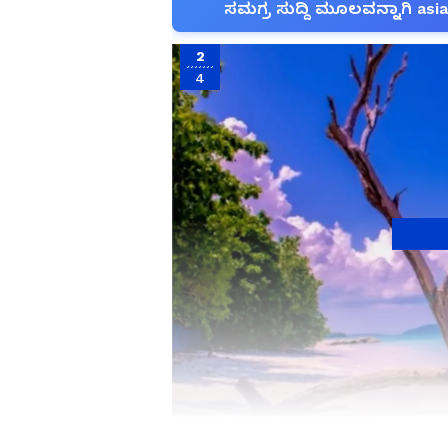
ಸಮಗ್ರ ಸುದ್ದಿ ಮೂಲವನ್ನಾಗಿ asi
2
4
Image Credit :
PR