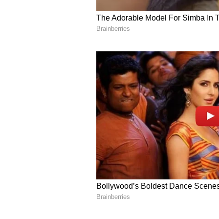
ಗುರುಧೋಂಗ್ಮಾರ್ ಸರೋವರ ಪ್ರವಾಸಿಗರಿಗೆ ತೆ
ನಿರ್ಬಂಧಿತವಾಗಿವೆ.
ಗಡಿಯ ಭದ್ರತಾ ಕಾರಣದಿಂದ ಫೋಟೋ ಹಾಗೂ 
ಕೆಲವು ಪ್ರದೇಶಗಳಿಗೆ ವಿಶೇಷ ಪರವಾನಗಿ ಅಗತ
4