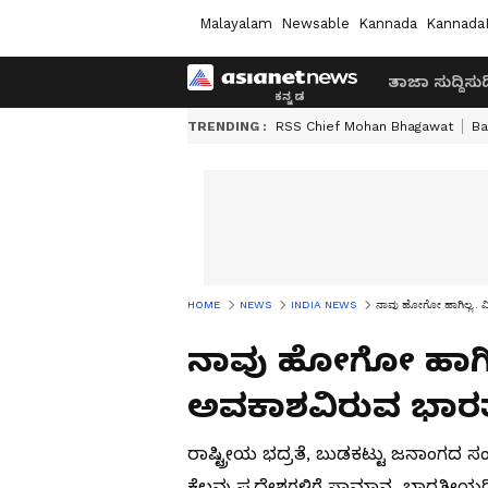
Malayalam
Newsable
Kannada
Kannada
ತಾಜಾ ಸುದ್ದಿ
ಸುದ್
TRENDING :
RSS Chief Mohan Bhagawat
Ba
HOME
NEWS
INDIA NEWS
ನಾವು ಹೋಗೋ ಹಾಗಿಲ್ಲ.. ವಿ
ನಾವು ಹೋಗೋ ಹಾಗಿಲ್ಲ
ಅವಕಾಶವಿರುವ ಭಾರತದ
ರಾಷ್ಟ್ರೀಯ ಭದ್ರತೆ, ಬುಡಕಟ್ಟು ಜನಾಂಗದ ಸ
ಕೆಲವು ಪ್ರದೇಶಗಳಿಗೆ ಸಾಮಾನ್ಯ ಭಾರತೀಯರಿಗ