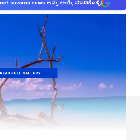
anet suvarna news ಅನ್ನು ಆಯ್ಕೆ ಮಾಡಿಕೊಳ್ಳಿ
READ FULL GALLERY