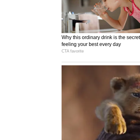
Image Credit :
@IndiaAesthetica/X
ಲಡಾಖ್, ಸಿಕ್ಕಿಂ
3. ಚಾಂಗ್‌ಥಾಂಗ್ ವನ್ಯಜೀವಿ ಅಭಯಾರಣ್ಯ
ಚೀನಾದ ಗಡಿಗೆ ಸಮೀಪವಿರುವ ಈ ಪ್ರದೇಶವು ಹ
ಪ್ರಸಿದ್ಧ.
ಕೋರ್ ವಲಯಕ್ಕೆ ಸಾಮಾನ್ಯ ಪ್ರವೇಶ ಇಲ್ಲ.
ಬಫರ್ ವಲಯದವರೆಗೆ ಮಾತ್ರ ಪ್ರವಾಸಕ್ಕೆ 
4. ಗುರುಧೋಂಗ್ಮಾರ್ ಸರೋವರದ ಮಿಲಿಟರಿ ಪ್ರ