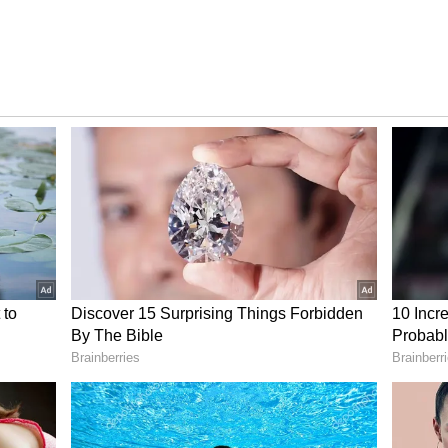
ುಮತಿ ನೀಡಲಾಗುತ್ತದೆ.