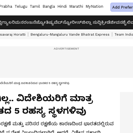
Prabha
Telugu
Tamil
Bangla
Hindi
Marathi
MyNation
Add Prefer
ದಿ
ಗ್ಯಾಲರಿ
ಮನರಂಜನೆ
ಜ್ಯೋತಿಷ್ಯ
ವೆಬ್‌ಸ್ಟೋರೀಸ್
ಜಿಲ್ಲಾ ಸುದ್ದಿ
ಕ್ರೀಡೆ
ಜೀವನಶೈಲಿ
ವ
savaraj Horatti
Bengaluru-Mangaluru Vande Bhatrat Express
Team India
ದೇಶಿಯರಿಗೆ ಮಾತ್ರ ಅವಕಾಶವಿರುವ ಭಾರತದ 5 ರಹಸ್ಯ ಸ್ಥಳಗಳಿವು
.. ವಿದೇಶಿಯರಿಗೆ ಮಾತ್ರ
 5 ರಹಸ್ಯ ಸ್ಥಳಗಳಿವು
ಂರಕ್ಷಣೆ ಮತ್ತು ಪರಿಸರ ರಕ್ಷಣೆಯ ಕಾರಣದಿಂದ ಭಾರತದಲ್ಲಿರುವ
ೆ ಪ್ರವೇಶ ನಿರ್ಬಂಧಿಸಲಾಗಿದೆ. ಆದರೆ, ವಿಶೇಷ ಸರ್ಕಾರಿ