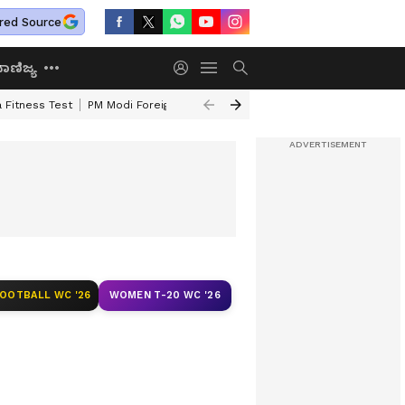
red Source
ಾಣಿಜ್ಯ
 Fitness Test
PM Modi Foreign Travel Expenditure
Valmiki Corporatio
FOOTBALL WC '26
WOMEN T-20 WC '26