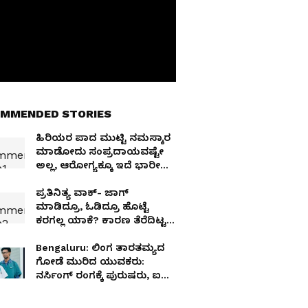
MMENDED STORIES
ಹಿರಿಯರ ಪಾದ ಮುಟ್ಟಿ ನಮಸ್ಕಾರ
ಮಾಡೋದು ಸಂಪ್ರದಾಯವಷ್ಟೇ
ಅಲ್ಲ, ಆರೋಗ್ಯಕ್ಕೂ ಇದೆ ಭಾರೀ
ಲಾಭ!
ಪ್ರತಿನಿತ್ಯ ವಾಕ್​- ಜಾಗ್​
ಮಾಡಿದ್ರೂ, ಓಡಿದ್ರೂ ಹೊಟ್ಟೆ
ಕರಗಲ್ಲ ಯಾಕೆ? ಕಾರಣ ತೆರೆದಿಟ್ಟ
ವೈದ್ಯರು
Bengaluru: ಲಿಂಗ ತಾರತಮ್ಯದ
ಗೋಡೆ ಮುರಿದ ಯುವಕರು:
ನರ್ಸಿಂಗ್ ರಂಗಕ್ಕೆ ಪುರುಷರು, ಐದೇ
ವರ್ಷದಲ್ಲಿ 450% ಏರಿಕೆ!