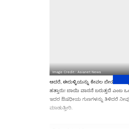
Image Credit :
Asianet News
ಆದರೆ, ಈರುಳ್ಳಿಯನ್ನು ಕೇವಲ ಬೇಯಿಸಿ ತಿನ
ಹತ್ತಾರು! ಬಾಯಿ ವಾಸನೆ ಬರುತ್ತದೆ ಎಂಬ ಒಂ
ಇದರ ಔಷಧೀಯ ಗುಣಗಳನ್ನು ತಿಳಿದರೆ ನೀವು 
ಮಾಡುತ್ತೀರಿ.