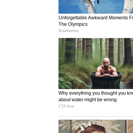
Image Credit :
Instagram
ಜೀರ್ಣಕ್ರಿಯೆ ಮತ್ತು ತೂಕ ಇಳಿಕೆಗೆ ಸಹಕಾರಿ:
ನೀವು ಮಲಬದ್ಧತೆಯಿಂದ ಬಳಲುತ್ತಿದ್ದೀರಾ? ಹಾ
ನಾರಿನಂಶ (Fiber) ಜೀರ್ಣಾಂಗ ವ್ಯವಸ್ಥೆಯನ್
ತೀರಾ ಕಡಿಮೆ ಇರುವುದರಿಂದ ಮತ್ತು ತಿನ್ನ
ತಿನ್ನುವುದನ್ನು ತಡೆಯುತ್ತದೆ. ಇದು ತೂಕ ಇಳಿ