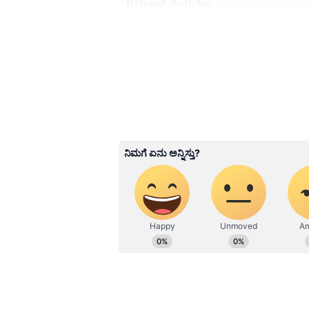
Related Articles
ಅಪ್ಪ-ಅಮ್ಮನ ಮದುವೆಯಲ್
ಭಾಗಿಯಾಗಿದ್ರು 'ಸಿಎಂ ವಿಜ
ಆಗ ಅವರಿಗೆ 6 ವರ್ಷ; ಕಹ
ಟ್ವಿಸ್ಟ್!
3
6