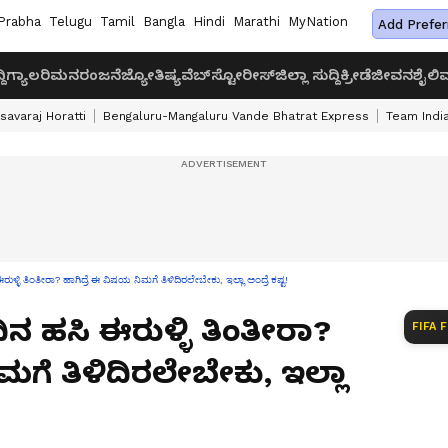
Prabha
Telugu
Tamil
Bangla
Hindi
Marathi
MyNation
Add Prefer
ದಿ
ಗ್ಯಾಲರಿ
ಮನರಂಜನೆ
ಜ್ಯೋತಿಷ್ಯ
ವೆಬ್‌ಸ್ಟೋರೀಸ್
ಜಿಲ್ಲಾ ಸುದ್ದಿ
ಕ್ರೀಡೆ
ಜೀವನಶೈಲಿ
ವ
savaraj Horatti
Bengaluru-Mangaluru Vande Bhatrat Express
Team India
್ಳಿ ತಿಂತೀರಾ? ಹಾಗಿದ್ರೆ ಈ ವಿಷಯ ನಿಮಗೆ ತಿಳಿದಿರಲೇಬೇಕು, ಇಲ್ಲಾ ಅಂದ್ರೆ ಕಷ್ಟ!
ದಿನ ಹಸಿ ಈರುಳ್ಳಿ ತಿಂತೀರಾ?
FIFA 
ಮಗೆ ತಿಳಿದಿರಲೇಬೇಕು, ಇಲ್ಲಾ