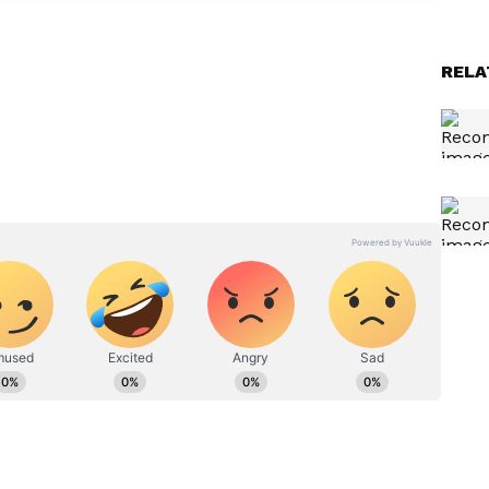
ಲಿ
Beer vs Milk: ಹಾಲಿಗಿಂತಲೂ
RELA
ಯ್'..
ಬಿಯರ್ ಹೆಚ್ಚು ಆರೋಗ್ಯಕರ
ಾನಿ ಮೆ
ಅನ್ನೋದು ಸತ್ಯವೇ? ಇಲ್ಲಿದೆ ಅಸಲಿ
ಗುಟ್ಟು!