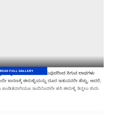
READ FULL GALLERY
್ನುವುದಕ್ಕಿಂತ ಹಸಿಯಾಗಿ ಸೇವಿಸುವುದರಿಂದ ಸಿಗುವ ಲಾಭಗಳು
ದೇ ಕಾರಣಕ್ಕೆ ಈರುಳ್ಳಿಯನ್ನು ದೂರ ಇಡುವವರೇ ಹೆಚ್ಚು. ಆದರೆ,
ಖಂಡಿತವಾಗಿಯೂ ಇಂದಿನಿಂದಲೇ ಹಸಿ ಈರುಳ್ಳಿ ತಿನ್ನಲು ಶುರು