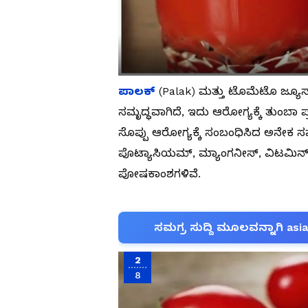
ಪಾಲಕ್
(Palak) ಮತ್ತು ಟೊಮೆಟೊ ಜ್ಯೂಸ್
ಸಮೃದ್ಧವಾಗಿದೆ, ಇದು ಆರೋಗ್ಯಕ್ಕೆ ತುಂಬಾ ಪ
ಸೊಪ್ಪು ಆರೋಗ್ಯಕ್ಕೆ ಸಂಬಂಧಿಸಿದ ಅನೇಕ ಸಮಸ
ಪೊಟ್ಯಾಸಿಯಮ್, ಮ್ಯಾಂಗನೀಸ್, ವಿಟಮಿನ್ 
ಪೋಷಕಾಂಶಗಳಿವೆ.
ಸಮಗ್ರ ಸುದ್ದಿ ಮೂಲವನ್ನಾಗಿ asi
2
8