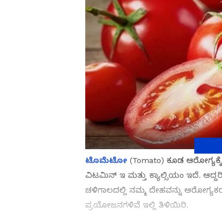
ಟೊಮೆಟೋ
(Tomato) ಕೂಡ ಆರೋಗ್ಯಕ್ಕ
ವಿಟಮಿನ್ ಇ ಮತ್ತು ಕ್ಯಾಲ್ಸಿಯಂ ಇದೆ. ಆದ
ಚಳಿಗಾಲದಲ್ಲಿ ನಮ್ಮ ದೇಹವನ್ನು ಆರೋಗ್ಯಕರವ
ಪ್ರಯೋಜನಗಳಿವೆ ಇಲ್ಲಿ ತಿಳಿಯಿರಿ.