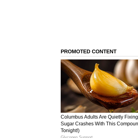
ಜೀರ್ಣಕ್ರಿಯೆ
ಗೆ (Digestion) ಬೆಸ್ಟ್
ಪಾಲಕ್ ಮತ್ತು ಟೊಮೆಟೊ ಜ್ಯೂಸ್ ಜೀರ್ಣಕ್ರಿ
ನಾರಿನಂಶ ಇರೋದ್ರಿಮ್ದ ಇದು ಜೀರ್ಣಕ್ರಿ
ಟೊಮೆಟೊಗಳ ಲೈಕೋಪೀನ್ ಅಂಶವು ಜೀರ್ಣಾಂಗ