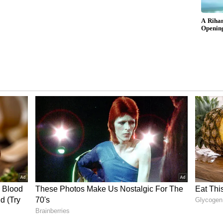
ಯೆಗೆ ಸಂಬಂಧಿಸಿದ ಸಮಸ್ಯೆಗಳಿಗೆ ಉತ್ತಮ. ಪಾಲಕ್ ಸೊಪ್ಪಿನಲ್ಲಿ
ಯೆಯನ್ನು ಬಲವಾಗಿ ಮಾಡಲು ಸಹಾಯ ಮಾಡುತ್ತೆ. ಹಾಗೇ
 ವ್ಯವಸ್ಥೆಯನ್ನು ಬಲಪಡಿಸುತ್ತೆ.