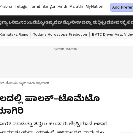
Prabha
Telugu
Tamil
Bangla
Hindi
Marathi
MyNation
Add Prefer
ದಿ
ಗ್ಯಾಲರಿ
ಮನರಂಜನೆ
ಜ್ಯೋತಿಷ್ಯ
ವೆಬ್‌ಸ್ಟೋರೀಸ್
ಜಿಲ್ಲಾ ಸುದ್ದಿ
ಕ್ರೀಡೆ
ಜೀವನಶೈಲಿ
ವ
Karnataka Rains
Today's Horoscope Prediction
BMTC Driver Viral Vide
ಕ್-ಟೊಮೆಟೊ ಜ್ಯೂಸ್ ಕುಡಿದು ಹೆಲ್ತಿಯಾಗಿರಿ
ಗಾಲದಲ್ಲಿ ಪಾಲಕ್-ಟೊಮೆಟೊ
ಯಾಗಿರಿ
ಯ್ ಮಾಡುತ್ತಾ ತಿನ್ನಲು ಹಲವಾರು ಟೇಸ್ಟಿಯಾದ ಆಹಾರ
ಾಳುಮಾಡಬಹುದು. ಯಾಕಂದ್ರೆ ಚಳಿಗಾಲದಲ್ಲಿ ನಾವು ಸ್ವಲ್ಪ