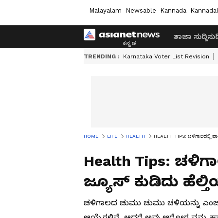
Malayalam
Newsable
Kannada
Kannada
ತಾಜಾ ಸುದ್ದಿ
ಸುದ್
TRENDING :
Karnataka Voter List Revision
HOME
LIFE
HEALTH
HEALTH TIPS: ಚಳಿಗಾಲದಲ್ಲಿ ಪಾಲ
Health Tips: ಚಳಿ
ಜ್ಯೂಸ್ ಕುಡಿದು ಹೆಲ್ತಿ
ಚಳಿಗಾಲದ ಚುಮು ಚುಮು ಚಳಿಯನ್ನು ಎಂಜಾ
ಆಯ್ಕೆಗಳಿವೆ, ಆದರೆ ಅವು ಆರೋಗ್ಯವನ್ನು ಹ