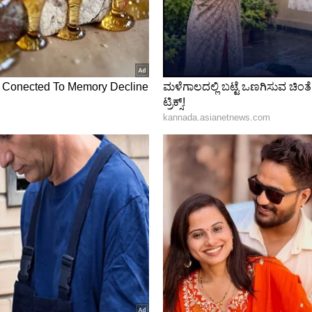
ಷವು ಹೆಚ್ಚಾಗಲು ಪ್ರಾರಂಭಿಸುತ್ತೆ. ಇದರಿಂದಾಗಿ
ತ್ತು ಹೃದಯ ಮತ್ತು ಯಕೃತ್ತಿನ ಸಮಸ್ಯೆಗಳ ಅಪಾಯವೂ
ರಸವನ್ನು ಕುಡಿಯೋದರಿಂದ ದೇಹದಲ್ಲಿರುವ ವಿಷ ಸುಲಭವಾಗಿ