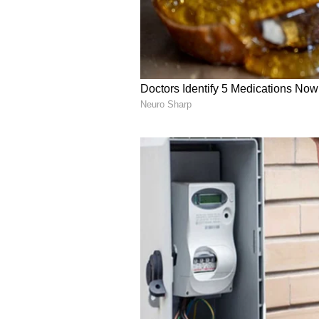
ದೇಹವನ್ನು ನಿರ್ವಿಷಗೊಳಿಸುತ್ತೆ
ಅನಾರೋಗ್ಯಕರ ಆಹಾರದಿಂದಾಗಿ, ದೇಹದಲ್ಲಿ ವಿ
ಬೊಜ್ಜು
(Obesity), ಮಧುಮೇಹ, ಚರ್ಮ ಮ
ಹೆಚ್ಚಾಗುತ್ತೆ. ಪಾಲಕ್ ಮತ್ತು ಟೊಮೆಟೊ 
ಸ್ವಚ್ಛವಾಗುತ್ತೆ.
5
8