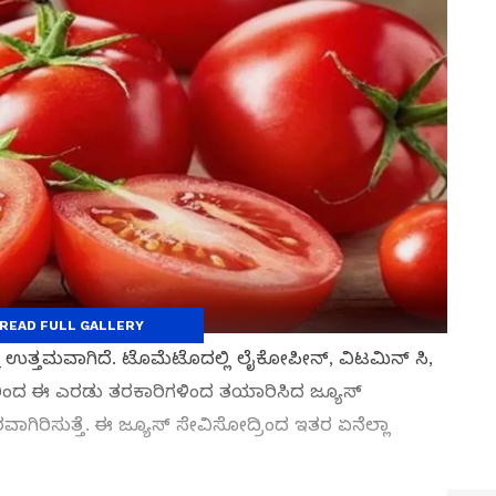
READ FULL GALLERY
ೆ ಉತ್ತಮವಾಗಿದೆ. ಟೊಮೆಟೊದಲ್ಲಿ ಲೈಕೋಪೀನ್, ವಿಟಮಿನ್ ಸಿ,
್ದರಿಂದ ಈ ಎರಡು ತರಕಾರಿಗಳಿಂದ ತಯಾರಿಸಿದ ಜ್ಯೂಸ್
ಾಗಿರಿಸುತ್ತೆ. ಈ ಜ್ಯೂಸ್ ಸೇವಿಸೋದ್ರಿಂದ ಇತರ ಏನೆಲ್ಲಾ