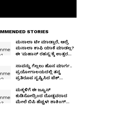
MMENDED STORIES
ಮಸಾಲಾ ಟೀ ಮಾಡ್ತಾರೆ, ಆದ್ರೆ
ಮಸಾಲಾ ಕಾಫಿ ಯಾಕೆ ಮಾಡಲ್ಲ?
ಈ 'ಮಹಾನ್ ರಹಸ್ಯ'ಕ್ಕೆ ಉತ್ತರ
ಇಲ್ಲಿದೆ ನೋಡಿ!
ಸಾವನ್ನು ಗೆಲ್ಲಲು ಹೊಸ ಮಾರ್ಗ..
ಪ್ರಯೋಗಾಲಯದಲ್ಲಿ ತನ್ನ
ಪ್ರತಿರೂಪ ಸೃಷ್ಟಿಸಿದ ಟೆಕ್
ಬಿಲಿಯನೇರ್ Brian Johnson
ಮಕ್ಕಳಿಗೆ ಈ ಜ್ಯೂಸ್
ಕುಡಿಸೋದ್ರಿಂದ ದೊಡ್ಡವರಾದ
ಮೇಲೆ ಬಿಪಿ ಹೆಚ್ಚಳ! ಶಾಕಿಂಗ್
ರಿಪೋರ್ಟ್