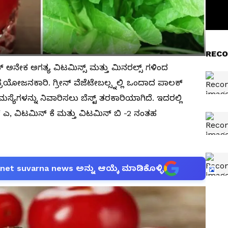
RECO
 ಅನೇಕ ಅಗತ್ಯ ವಿಟಮಿನ್ಸ್ ಮತ್ತು ಮಿನರಲ್ಸ್ ಗಳಿಂದ
್ರಯೋಜನಕಾರಿ. ಗ್ರೀನ್ ವೆಜೆಟೇಬಲ್ಸ್ನಲ್ಲಿ ಒಂದಾದ ಪಾಲಕ್
್ಯೆಗಳನ್ನು ನಿವಾರಿಸಲು ಬೆಸ್ಟ್ ತರಕಾರಿಯಾಗಿದೆ. ಇದರಲ್ಲಿ
ಎ, ವಿಟಮಿನ್ ಕೆ ಮತ್ತು ವಿಟಮಿನ್ ಬಿ -2 ನಂತಹ
anet suvarna news ಅನ್ನು ಆಯ್ಕೆ ಮಾಡಿಕೊಳ್ಳಿ