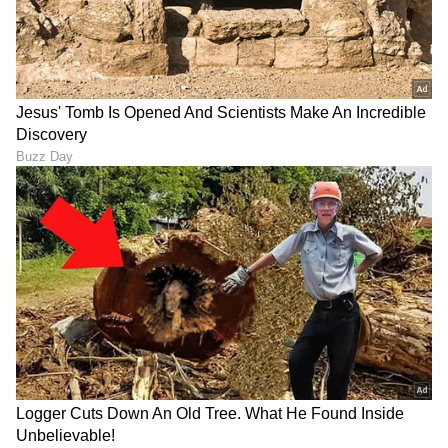
Shetty speech | Suvarna News
ಶೇ.50 ರಿಂದ ಶೇ.18 ಕ್ಕೆ TAX ಇಳಿಕೆ: ಮೋದಿ-
ಟ್ರಂಪ್ ಐತಿಹಾಸಿಕ ಒಪ್ಪಂದ | India US
Trade Deal | Party Rounds