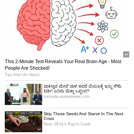
ಮೋಹನ್‌ಲಾಲ್ ಕೂಡ ಅತಿಥಿ ಪಾತ್ರದಲ್ಲಿ
ಕಾಣಿಸಿಕೊಳ್ಳಬಹುದು ಎಂಬ ನಿರೀಕ್ಷೆಯೂ ಇದೆ.
4
4