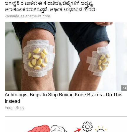
3
4
Image Credit :
Social Media
ಅತಿಥಿ ಪಾತ್ರದಲ್ಲಿ ಮೋಹನ್‌ಲಾಲ್?
ಈ ಚಿತ್ರ ಒಂದು ಚಿಕ್ಕ ಕೌಟುಂಬಿಕ ಸಿನಿಮಾ ಅಂತ ನಿರ್ದೇಶಕ
ಜ್ಯೂಡ್ ಆ್ಯಂಟನಿ ಜೋಸೆಫ್ ಲಾಂಚಿಂಗ್ ವೇಳೆ ಹೇಳಿದ್ದರು.
ಆದರೆ, ಇದೊಂದು ಕೇವಲ ಫ್ಯಾಮಿಲಿ ಚಿತ್ರವಾಗಿರದೆ, ಇದರಲ್ಲಿ
ಇನ್ನಷ್ಟು ಕುತೂಹಲಕಾರಿ ಅಂಶಗಳಿವೆ ಎಂದು ಪ್ರೇಕ್ಷಕರು
ನಿರೀಕ್ಷಿಸುತ್ತಿದ್ದಾರೆ. ಅಷ್ಟೇ ಅಲ್ಲ, 'ತುಡಕ್ಕಂ'ನಲ್ಲಿ