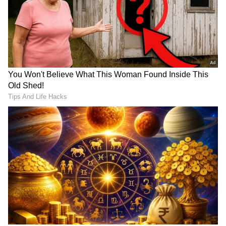
Related Articles
ಮಮ್ಮುಟ್ಟಿ ಯೂಟ್ಯೂಬರ್, ಹಾಗಿದ್ರೆ ಮೋಹನ್‌ಲಾಲ್
ಪಾತ್ರವೇನು? ವೈರಲ್ ಆಯ್ತು ಸೆನ್ಸಾರ್ ಸರ್ಟಿಫಿಕೇಟ್!
Drishyam 3: 'ಪ್ರತಿ ಹುಟ್ಟುಹಬ್ಬಕ್ಕೂ ಸಿನಿಮಾ ರಿಲೀಸ್
ಮಾಡೋಕಾಗಲ್ಲ, ಇದು ಸ್ಪೆಷಲ್': ಮೋಹನ್‌ಲಾಲ್