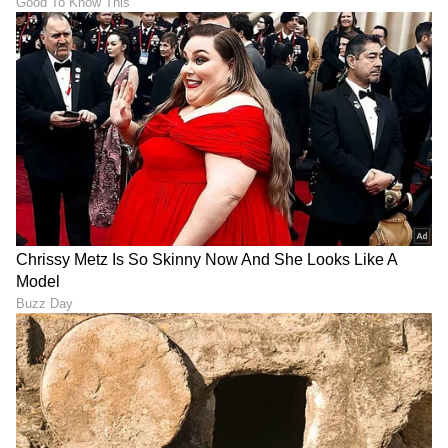
Atiq Ahmed: ಗ್ಯಾಂಗಸ್ಟಾರ್
Saif Ali Khan: ಅಣ್ಣನ ಸೀಕ್ರೆಟ್
ಅತೀಕ್ ಅಹ್ಮದ್ ಮಗನ ಕಾರು
ಮದುವೆಗೆ ತಂಗಿಯರಿಗೇ ಇರಲಿಲ್ವಾ
ಶೋಧನೆಯಲ್ಲಿ ಪೊಲೀಸರಿಗೆ
ಎಂಟ್ರಿ? ಶಾಕ್ ಆಗಿತ್ತು ಇಡೀ
ಶಾಕ್! ಸಿಕ್ಕ ಆ ಎರಡು ಪುಸ್ತಕಗಳ
ಫ್ಯಾಮಿಲಿ!
ಹಿಂದೆ ಅಡಗಿದ ಕಥೆಯೇನು?
'ಅಮೃತಧಾರೆ'ಯಲ್ಲಿ ನಾಗತಿಹಳ್ಳಿ
YouTuber Driving license
ಚಂದ್ರಶೇಖರ್ ಸಿನಿಮಾದ ನೆನಪು..
Suspend: ಕುಡಿದು ಕಾರು ಓಡಿಸಿದ
ಭೂಮಿಕಾ ಬಗ್ಗೆ ಅಭಿಮಾನಿಗಳಲ್ಲಿ
'ಯೂಟ್ಯೂಬರ್ ಧನ್ಯ' ಲೈಸೆನ್ಸ್ 3
ಶುರುವಾಯ್ತು ಆತಂಕ!
ತಿಂಗಳು ಸಸ್ಪೆಂಡ್!
LATEST VIDEOS
"ರಾಜಕೀಯ ಬೇಡ, ಸಿನಿಮಾನೇ ಪ್ರಾಣ":
ಕನಕೋತ್ಸವದಲ್ಲಿ ರಿಷಬ್ ಶೆಟ್ಟಿ | Rishab