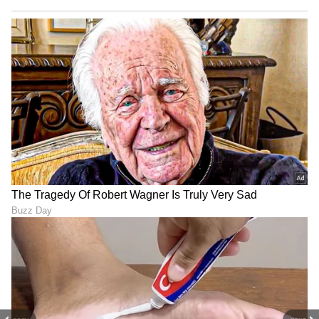
ಬರಹಗಾರ ಹಾಗೂ ಕಂಟೆಂಟ್ ಡೆವಲಪರ್ ಆಗಿ ಕೆಲಸ ಮಾಡಿದ್ದೇನೆ.
ಮನರಂಜನೆ ಸುದ್ದಿಗಳ ಬಗ್ಗೆ ತುಂಬಾ ಆಸಕ್ತಿ. ಸಿನಿಮಾ ವೀಕ್ಷಿಸುವುದು,
ಸಂಗೀತ ಕೇಳುವುದು ಮತ್ತು ಕ್ರೀಡೆ ನೆಚ್ಚಿನ ಹವ್ಯಾಸಗಳು.
ಕನ್ನಡ ಸಿನಿಮಾ (
Kannada Cinema News
), ಟಿವಿ
ಕಾರ್ಯಕ್ರಮಗಳು (
Kannada TV Shows
), ಸೆಲೆಬ್ರಿಟಿ
ಸುದ್ದಿಗಳು ಮತ್ತು ಇತ್ತೀಚಿನ ಸುದ್ದಿಗಳಿಗಾಗಿ ಏಷ್ಯಾನೆಟ್
ಸುವರ್ಣ ನ್ಯೂಸ್‌ನಲ್ಲಿ ಮನರಂಜನಾ ವಿಭಾಗ ನೋಡಿ.
ಸಿನಿಮಾ ವಿಮರ್ಶೆಗಳು (
Kannada Movies Review
),
ತಾರೆಯರ ಸಂದರ್ಶನಗಳು, ಧಾರಾವಾಹಿ ಅಪ್‌ಡೇಟ್ಸ್‌,
ತೆರೆಮರೆಯ ಕಥೆಗಳು,
OTT ರಿಲೀಸ್‌
ಗಳ ಬಗ್ಗೆ
ಮಾಹಿತಿಯೂ ಇಲ್ಲಿದೆ.