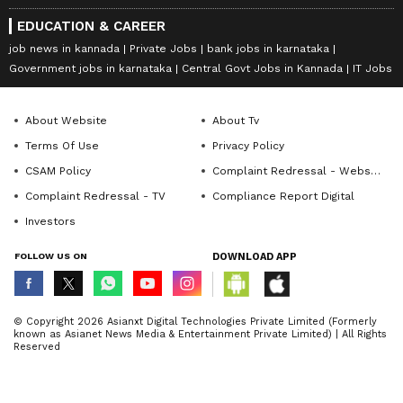
EDUCATION & CAREER
job news in kannada
Private Jobs
bank jobs in karnataka
Government jobs in karnataka
Central Govt Jobs in Kannada
IT Jobs
About Website
About Tv
Terms Of Use
Privacy Policy
CSAM Policy
Complaint Redressal - Website
Complaint Redressal - TV
Compliance Report Digital
Investors
FOLLOW US ON
DOWNLOAD APP
© Copyright 2026 Asianxt Digital Technologies Private Limited (Formerly
known as Asianet News Media & Entertainment Private Limited) | All Rights
Reserved