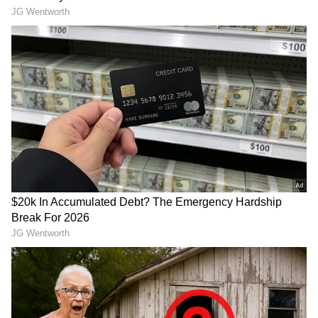
ಆಗಸ್ಟ್ 7 ರಂದು ತೆರೆಗೆ
ಈ ಸಿನಿಮಾ ಆಗಸ್ಟ್ 7 ರಂದು ತೆರೆಗೆ ಬರಲಿದೆ. ಕಳೆದ ವರ್ಷ
ನವೆಂಬರ್ 17, ಸೋಮವಾರದಂದು ಕುಟ್ಟಿಕಾನಂನಲ್ಲಿ
'ತುಡಕ್ಕಂ' ಚಿತ್ರದ ಶೂಟಿಂಗ್ ಶುರುವಾಗಿತ್ತು. ಆಶಿರ್ವಾದ್
ಸಿನಿಮಾಸ್ ಬ್ಯಾನರ್ ಅಡಿಯಲ್ಲಿ ಆ್ಯಂಟನಿ ಪೆರುಂಬಾವೂರ್
ಈ ಚಿತ್ರವನ್ನು ನಿರ್ಮಿಸುತ್ತಿದ್ದಾರೆ. ಅಕ್ಟೋಬರ್ 30 ರಂದು
ಕೊಚ್ಚಿಯಲ್ಲಿ ಚಿತ್ರದ ಅಧಿಕೃತ ಮುಹೂರ್ತ ಸಮಾರಂಭ
ನಡೆದಿತ್ತು.