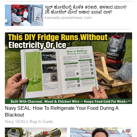
Image Credit :
X
ಪ್ರಮುಖ ಪಾತ್ರದಲ್ಲಿ ಆಶಿಶ್ ಜೋ ಆ್ಯಂಟನಿ
'2018' ರಂತಹ ಮೆಗಾಹಿಟ್ ಸಿನಿಮಾ ಕೊಟ್ಟ ನಂತರ ಜ್ಯೂಡ್
ಆ್ಯಂಟನಿ ಈ ಚಿತ್ರವನ್ನು ನಿರ್ದೇಶಿಸುತ್ತಿರುವುದರಿಂದ 'ತುಡಕ್ಕಂ'
ಮೇಲೆ ಸಹಜವಾಗಿಯೇ ನಿರೀಕ್ಷೆ ಹೆಚ್ಚಾಗಿದೆ. ಇಂಟ್ರೆಸ್ಟಿಂಗ್
ಅಂದ್ರೆ, ನಿರ್ಮಾಪಕ ಆ್ಯಂಟನಿ ಪೆರುಂಬಾವೂರ್ ಅವರ ಮಗ
ಆಶಿಶ್ ಜೋ ಆ್ಯಂಟನಿ ಕೂಡ ಈ ಚಿತ್ರದಲ್ಲಿ ವೊಂದನ್ನು
ಮಾಡುತ್ತಿದ್ದಾರೆ. ಈ ಮೂಲಕ ಅವರು ಮೇನ್‌ಸ್ಟ್ರೀಮ್
ಸಿನಿಮಾಗೆ ಎಂಟ್ರಿ ಕೊಡುತ್ತಿದ್ದಾರೆ. ಈ ಹಿಂದೆ 'ಎಂಪುರಾನ್'
ಚಿತ್ರದಲ್ಲಿ ಆಶಿಶ್ ಒಂದು ಸಣ್ಣ ಪಾತ್ರದಲ್ಲಿ ಮಿಂಚಿದ್ದರು.