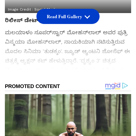
Image Credit :
Social Media
Read Full Gallery
ರಿಲೀಸ್ ಡೇಟ್ ಅನೌನ್ಸ್
ಮಲಯಾಳಂ ಸೂಪರ್‌ಸ್ಟಾರ್ ಮೋಹನ್‌ಲಾಲ್ ಅವರ ಪುತ್ರಿ
ವಿಸ್ಮಯಾ ಮೋಹನ್‌ಲಾಲ್, ನಾಯಕಿಯಾಗಿ ನಟಿಸುತ್ತಿರುವ
ಮೊದಲ ಸಿನಿಮಾ 'ತುಡಕ್ಕಂ'. ಜ್ಯೂಡ್ ಆ್ಯಂಟನಿ ಜೋಸೆಫ್ ಈ
ಚಿತ್ರಕ್ಕೆ ಆ್ಯಕ್ಷನ್ ಕಟ್ ಹೇಳುತ್ತಿದ್ದಾರೆ. 'ದೃಶ್ಯಂ 3' ಚಿತ್ರದ
ಟ್ರೈಲರ್ ಲಾಂಚ್ ಕಾರ್ಯಕ್ರಮದಲ್ಲಿ 'ತುಡಕ್ಕಂ' ಸಿನಿಮಾದ
ರಿಲೀಸ್ ಡೇಟ್ ಕೂಡ ಅನೌನ್ಸ್ ಮಾಡಲಾಗಿದೆ.
ಸಮಗ್ರ ಸುದ್ದಿ ಮೂಲವನ್ನಾಗಿ asianet suvarna news ಅನ್ನು
ಆಯ್ಕೆ ಮಾಡಿಕೊಳ್ಳಿ