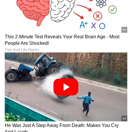
DOWNLOAD APP
RECOMMENDED STORIES
ಮುದುಕ-ಮುದುಕಿಯಾದ
Venkatesh: ವೆಂಕಟೇಶ್‌ಗಾಗಿ
ಅಮೂಲ್ಯ ಗೌಡ & ನಿರಂಜನ್; ರಿಷಿ
ತಂದೆ ಜೊತೆ ಜಗಳವಾಡಿದ್ದ ಆ ನಟಿ
ಸರ್ ಎಷ್ಟು ರೊಮ್ಯಾಂಟಿಕ್
ಯಾರು? ವೆಂಕಿಯನ್ನು ಮೊದಲ
ಅಲ್ಲವಾ?
ಬಾರಿ ನೋಡಿದಾಗ ಏನನ್ನಿಸಿತು?