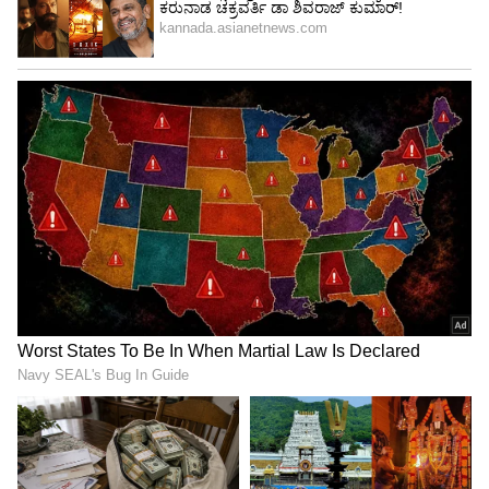
4
6
Image Credit :
Instagram
ವೈಯಕ್ತಿಕ ಬದುಕು ಗುರಿ
ಇವರೇ ನೋಡಿ ಕ್ರಿಮಿನಲ್ ದರ್ಶನ್ ಹೆಂಡತಿ ಎಂದು ಕಮೆಂಟ್​
ಮಾಡಿರೋ ಈತ, ವಿಜಯಲಕ್ಷ್ಮಿಯ ವೈಯಕ್ತಿಕ ಬದುಕನ್ನೂ
ಗುರಿಯಾಗಿಸಿಕೊಂಡು ಕೆಟ್ಟ ಕಮೆಂಟ್ಸ್​ ಹಾಕಿದ್ದಾನೆ. ಗಂಡ
ಜೈಲಿನಲ್ಲಿ ಇದ್ದಾನೆ, ಇತ್ತ ವಿಜಯಲಕ್ಷ್ಮಿ ಕಾರಿನಲ್ಲಿ ಓಡಾಟ
ಎಂದೆಲ್ಲಾ ಏನೇನೋ ಅಸಭ್ಯ ಪದಗಳ ಜೊತೆ ಕಮೆಂಟ್​