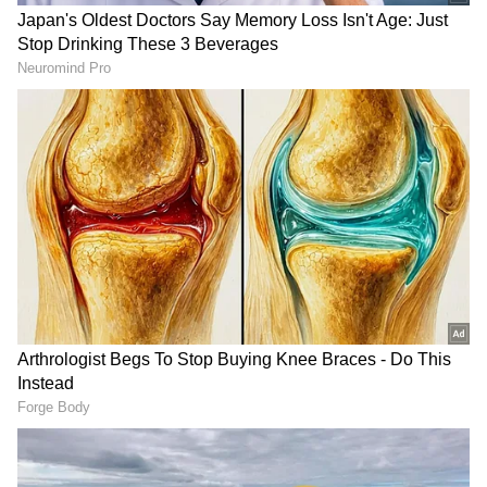
Image Credit :
‍‍X
ಫೇಕ್​ ಅಕೌಂಟ್​
ಸದ್ಯ ಒಂದು ಖಾತೆಯ ನೆಟ್ಟಿಗನಿಗೆ ನಡುಕ ಹುಟ್ಟಿಸುವ ಕೆಲಸ
ಮಾಡಿದ್ದಾರೆ ವಿಜಯಲಕ್ಷ್ಮಿ, ಜಲಗಾರ ಯೂನಿವರ್ಸಿಟಿ’ ಎಂಬ
ಹೆಸರಿನಲ್ಲಿ ನಕಲಿ ಖಾತೆಗಳನ್ನು ತೆರೆದು ಅಸಭ್ಯ ಕಮೆಂಟ್ಸ್​
ಮಾಡಲಾಗಿದೆ. ನಕಲಿ ಖಾತೆಯಲ್ಲಿ ಕಮೆಂಟ್ಸ್​ ಹಾಕಿದ್ರೆ ತಮ್ಮನ್ನು
ಗುರುತು ಹಿಡಿಯಲು ಆಗುವುದಿಲ್ಲ ಎಂದು ಕೆಲವರು
ಅಂದುಕೊಂಡಿದ್ದಾರೆ. ಆದರೆ ಆ ಖಾತೆ ತೆಗೆಯುವಾಗಲೂ ತಮ್ಮ
ಜಾತಕ ಅಥವಾ ತಮ್ಮವರದ್ದೇ ಯಾರದ್ದೋ ಜಾತಕ ಅದರಲ್ಲಿ
ಕೊಟ್ಟಿರುತ್ತಾರೆ ಎನ್ನುವುದು ಅವರಿಗೆ ಅರಿವೇ ಇರುವುದಿಲ್ಲ.