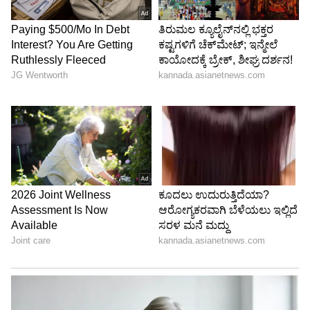
ಹಾಕಿದ್ದಾನೆ.
5
6
Image Credit :
Instagram
ನಡುಕ ಹುಟ್ಟಿಸಿದ ವಿಜಯಲಕ್ಷ್ಮಿ
ಈತನಿಗೆ ಈಗ ವಿಜಯಲಕ್ಷ್ಮಿ ಅವರು ನಡುಕ ಹುಟ್ಟಿಸಿದ್ದಾರೆ.
ಬೆಂಗಳೂರಿನ ಸೈಬರ್ ಕ್ರೈಂಗೆ ದೂರು ನೀಡಿದ್ದಾರೆ. ನಕಲಿ
ಪ್ರೊಫೈಲ್‌ಗಳ ಹಿಂದೆ ಅಡಗಿರುವ ಅಸಲಿ ಮುಖ ಯಾರದ್ದು
ಎಂದು ಪೊಲೀಸರು ತನಿಖೆ ಶುರು ಮಾಡಿದ್ದಾರೆ.