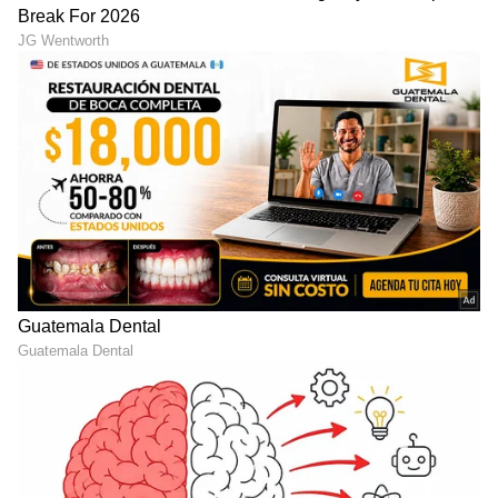
ಸಿನಿಮಾ ವಿಮರ್ಶೆಗಳು (
Kannada Movies Review
),
ತಾರೆಯರ ಸಂದರ್ಶನಗಳು, ಧಾರಾವಾಹಿ ಅಪ್‌ಡೇಟ್ಸ್‌,
ತೆರೆಮರೆಯ ಕಥೆಗಳು,
OTT ರಿಲೀಸ್‌
ಗಳ ಬಗ್ಗೆ
ಮಾಹಿತಿಯೂ ಇಲ್ಲಿದೆ.