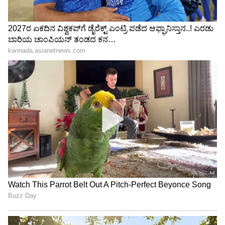
Mystery Cow: 48 ಗಂಟೆಗಳಿಂದ ಹೊಲ ಸುತ್ತುತ್ತಿರುವ
ನಿಗೂಢ ಹಸು, ಗೋಮಾತೆ ದರ್ಶನಕ್ಕೆ ಭಕ್ತರ ದೌಡು-
ವೈದ್ಯರು ಹೇಳೋದೇನು
Kwatle Kitchen 2: ನಾಯಿ ಅಂದ್ರೆ ಜಡ್ಜ್​ಗಳು
ಎನ್ನೋದಾ ರಕ್ಷಿತಾ ಶೆಟ್ಟಿ? ನಟಿ ಮೇಘನಾ ರಾಜ್​ ಶಾಕ್​
3
6
Image Credit :
StockPhoto
ಪೊಲೀಸರಲ್ಲಿ ದೂರು
ಇದೇ ಕಾರಣಕ್ಕೆ ವಿಜಲಕ್ಷ್ಮಿ ಅವರು ಈ ಫೇಕ್​ ಅಕೌಂಟಿಗನ