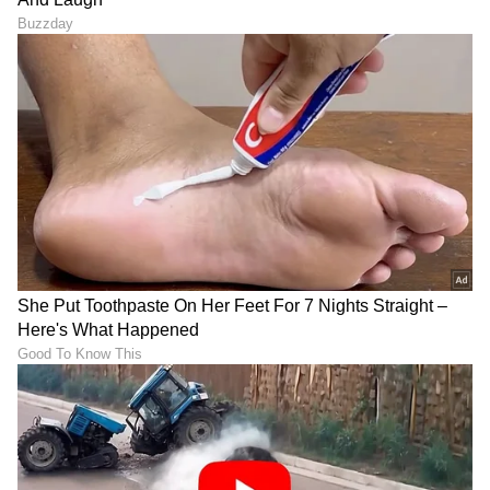
ಯಶ್ ಟಾಕ್ಸಿಕ್ ಟ್ರೇಲರ್ ಲಾಂಚ್‌ಗೆ
Exclusive Interview:
ಮುಖ್ಯ ಅತಿಥಿ ಕರುನಾಡ ಚಕ್ರವರ್ತಿ
'ಗೋಲ್ಡನ್​​ ಸ್ಟಾರ್'​ ಗಣೇಶ್​ ದಂಪತಿ
ಡಾ ಶಿವರಾಜ್ ಕುಮಾರ್!
ಮಕ್ಕಳನ್ನು ಬೆಳೆಸ್ತಿರೋದು ಹೇಗೆ?
ಶಿಲ್ಪಾ ಮಾತಿಗೆ ಫ್ಯಾನ್ಸ್​ ಫಿದಾ
LATEST VIDEOS
"ರಾಜಕೀಯ ಬೇಡ, ಸಿನಿಮಾನೇ ಪ್ರಾಣ":
ಕನಕೋತ್ಸವದಲ್ಲಿ ರಿಷಬ್ ಶೆಟ್ಟಿ | Rishab
Shetty speech | Suvarna News
ಶೇ.50 ರಿಂದ ಶೇ.18 ಕ್ಕೆ TAX ಇಳಿಕೆ: ಮೋದಿ-
ಟ್ರಂಪ್ ಐತಿಹಾಸಿಕ ಒಪ್ಪಂದ | India US
Trade Deal | Party Rounds