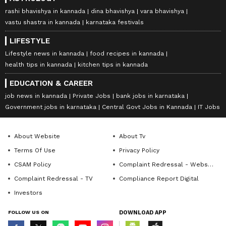
rashi bhavishya in kannada
dina bhavishya
vara bhavishya
vastu shastra in kannada
karnataka festivals
LIFESTYLE
Lifestyle news in kannada
food recipes in kannada
health tips in kannada
kitchen tips in kannada
EDUCATION & CAREER
job news in kannada
Private Jobs
bank jobs in karnataka
Government jobs in karnataka
Central Govt Jobs in Kannada
IT Jobs
About Website
About Tv
Terms Of Use
Privacy Policy
CSAM Policy
Complaint Redressal - Website
Complaint Redressal - TV
Compliance Report Digital
Investors
FOLLOW US ON
DOWNLOAD APP