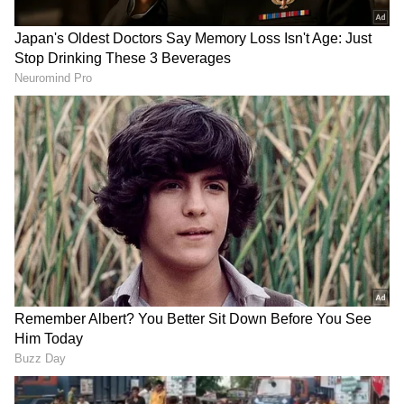
Related Articles
‘ಪೆದ್ದಿ’ ಟ್ರೇಲರ್‌ನಲ್ಲಿ ರಾಮ್ ಚರಣ್-ಶಿವಣ್ಣ ಅಬ್ಬರ:
ರಿಷಬ್ ಶೆಟ್ಟಿ ನೀಡಿದ ಪ್ರತಿಕ್ರಿಯೆ ವೈರಲ್!
ರಕ್ಷಿತ್ ಶೆಟ್ಟಿ ಹುಟ್ಟುಹಬ್ಬಕ್ಕೆ ರಿಷಬ್ ಶೆಟ್ಟಿ ವಿಶೇಷ ವಿಶ್:
ಸ್ನೇಹದ ಬಗ್ಗೆ ಹರಿದಾಡಿದ್ದ ವದಂತಿಗಳಿಗೆ ತೆರೆ!
3
4