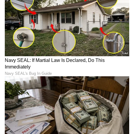
ಬರಹಗಾರ ಹಾಗೂ ಕಂಟೆಂಟ್ ಡೆವಲಪರ್ ಆಗಿ ಕೆಲಸ ಮಾಡಿದ್ದೇನೆ.
ಮನರಂಜನೆ ಸುದ್ದಿಗಳ ಬಗ್ಗೆ ತುಂಬಾ ಆಸಕ್ತಿ. ಸಿನಿಮಾ ವೀಕ್ಷಿಸುವುದು,
ಸಂಗೀತ ಕೇಳುವುದು ಮತ್ತು ಕ್ರೀಡೆ ನೆಚ್ಚಿನ ಹವ್ಯಾಸಗಳು.
DOWNLOAD APP