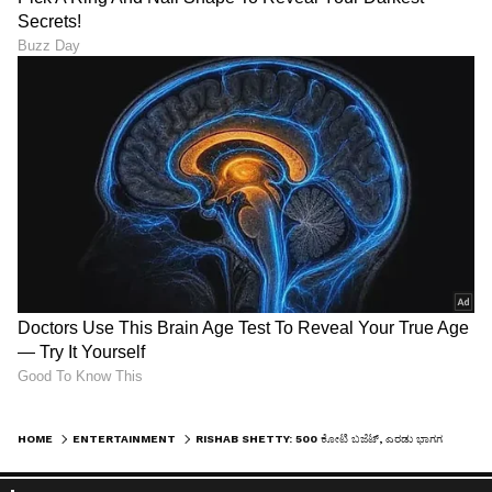
HOME
ENTERTAINMENT
RISHAB SHETTY: 500 ಕೋಟಿ ಬಜೆಟ್‌, ಎರಡು ಭಾಗಗಳು: ರಿಷಬ್ ಚಿತ್ರದ ಬಗ್ಗೆ ಹೊರಬಿತ್ತು ಹೊಸ ಮಾಹಿತಿ!