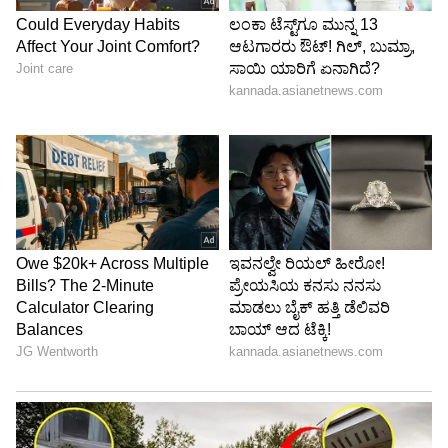
ಕನ್ನಡ ಸಿನಿಮಾ (
Kannada Cinema News
), ಟಿವಿ
ಕಾರ್ಯಕ್ರಮಗಳು (
Kannada TV Shows
), ಸೆಲೆಬ್ರಿಟಿ
ಸುದ್ದಿಗಳು ಮತ್ತು ಇತ್ತೀಚಿನ ಸುದ್ದಿಗಳಿಗಾಗಿ ಏಷ್ಯಾನೆಟ್
ಸುವರ್ಣ ನ್ಯೂಸ್‌ನಲ್ಲಿ ಮನರಂಜನಾ ವಿಭಾಗ ನೋಡಿ.
ಸಿನಿಮಾ ವಿಮರ್ಶೆಗಳು (
Kannada Movies Review
),
ತಾರೆಯರ ಸಂದರ್ಶನಗಳು, ಧಾರಾವಾಹಿ ಅಪ್‌ಡೇಟ್ಸ್‌,
ತೆರೆಮರೆಯ ಕಥೆಗಳು,
OTT ರಿಲೀಸ್‌
ಗಳ ಬಗ್ಗೆ
ಮಾಹಿತಿಯೂ ಇಲ್ಲಿದೆ.
ABOUT THE AUTHOR
Govindaraj S
GS
ಏಷ್ಯಾನೆಟ್ ಸುವರ್ಣ ಡಿಜಿಟಲ್ ಕನ್ನಡ ವಿಭಾಗದಲ್ಲಿ ಉಪ ಸಂಪಾದಕ.
ಕಳೆದ 8 ವರ್ಷಗಳಿಂದ ಮಾಧ್ಯಮ ಪ್ರಪಂಚದಲ್ಲಿದ್ದೇನೆ. ಹುಟ್ಟಿ
ಬೆಳೆದಿದ್ದು ಬೆಂಗಳೂರಿನಲ್ಲಿ. ಸ್ನಾತಕೋತ್ತರ ಪದವಿಯನ್ನು ಬೆಂಗಳೂರು
ವಿಶ್ವವಿದ್ಯಾಲಯದಿಂದ ಪಡೆದಿದ್ದೇನೆ. ದೂರದರ್ಶನದಲ್ಲಿ ಇಂಟರ್ನ್‌ಶಿಪ್
ರಿಷಬ್ ಶೆಟ್ಟಿ
ನಿರ್ವಹಣೆ. ಪ್ರಜಾವಾಣಿ ಮತ್ತು ಉದಯವಾಣಿ ಡಿಜಿಟಲ್ ವಿಭಾಗದಲ್ಲಿ
ಮನರಂಜನಾ ಸುದ್ದಿ
ಬಾಲಿವುಡ್
ಸ್ಯಾಂಡಲ್‌ವುಡ್