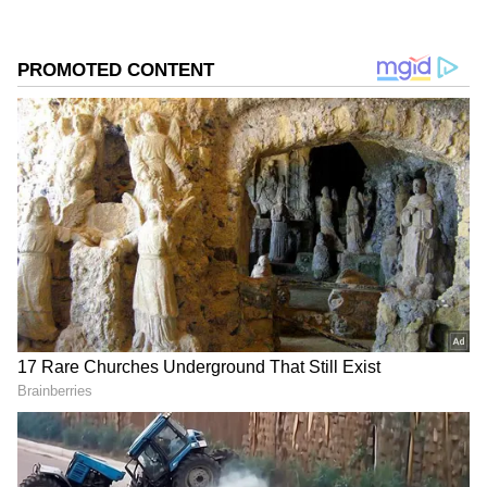
2
4
Image Credit :
PR Handout
ಎರಡು ಭಾಗಗಳಲ್ಲಿ ಬಿಡುಗಡೆ