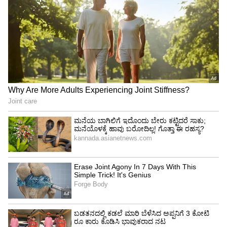
4
4
Image Credit :
Instagram
ವಿವಿಧೆಡೆ ಶೂಟಿಂಗ್‌