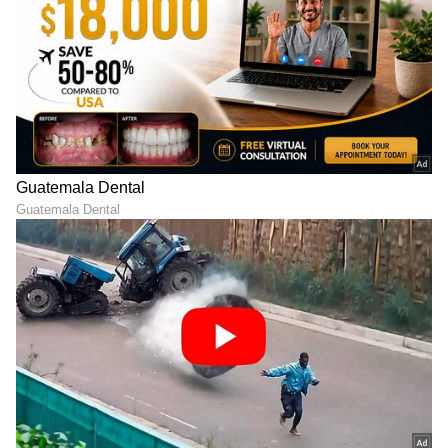
ಯಶ್‌ ಹೃದಯವಂತ ವ್ಯಕ್ತಿ, ಇಡೀ
ರಾಮ್ ಚರಣ್ RC17 ಚಿತ್ರಕ್ಕೆ
ಟಾಕ್ಸಿಕ್‌ ಸಿನಿಮಾ ಅಭಿಮಾನಿಗಳಿಗೆ
ಲೇಡಿ ಸೂಪರ್‌ಸ್ಟಾರ್ ಎಂಟ್ರಿ:
ಹಬ್ಬ ಎಂದ ನಟಿ ತಾರಾ
ನಿರ್ದೇಶಕ ಸುಕುಮಾರ್ ಪ್ಲ್ಯಾನ್
ಸುತಾರಿಯಾ
ಏನು?
LATEST VIDEOS
"ರಾಜಕೀಯ ಬೇಡ, ಸಿನಿಮಾನೇ ಪ್ರಾಣ":
ಕನಕೋತ್ಸವದಲ್ಲಿ ರಿಷಬ್ ಶೆಟ್ಟಿ | Rishab
Shetty speech | Suvarna News
ಶೇ.50 ರಿಂದ ಶೇ.18 ಕ್ಕೆ TAX ಇಳಿಕೆ: ಮೋದಿ-
ಟ್ರಂಪ್ ಐತಿಹಾಸಿಕ ಒಪ್ಪಂದ | India US
Trade Deal | Party Rounds