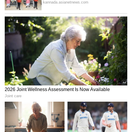
ಪ್ರಶಾಂತ್‌ ವರ್ಮಾ ನಿರ್ದೇಶನದ ‘ಜೈ ಹನುಮಾನ್‌’ ಸಿನಿಮಾದ
ಕೆಲಸ ಮುಗಿಸಿದ ಬಳಿಕ ರಿಷಬ್‌ ‘ಶಿವಾಜಿ ಮಹಾರಾಜ್‌’ ಚಿತ್ರದ
ಶೂಟಿಂಗ್‌ನಲ್ಲಿ ಭಾಗಿಯಾಗಲಿದ್ದಾರೆ. ಮಹಾರಾಷ್ಟ್ರದ ವಿವಿಧೆಡೆ
ಶೂಟಿಂಗ್‌ ನಡೆಯಲಿದ್ದು, ಅರ್ಜುನ್‌ ರಾಂಪಾಲ್‌, ಶೆಫಾಲಿ ಶಾ
ಸೇರಿದಂತೆ ಅನೇಕ ಪ್ರತಿಭಾವಂತ ಕಲಾವಿದರು
ಅಭಿನಯಿಸಲಿದ್ದಾರೆ.
LATEST VIDEOS