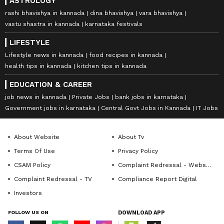
ASTROLOGY
rashi bhavishya in kannada
dina bhavishya
vara bhavishya
vastu shastra in kannada
karnataka festivals
LIFESTYLE
Lifestyle news in kannada
food recipes in kannada
health tips in kannada
kitchen tips in kannada
EDUCATION & CAREER
job news in kannada
Private Jobs
bank jobs in karnataka
Government jobs in karnataka
Central Govt Jobs in Kannada
IT Jobs
About Website
About Tv
Terms Of Use
Privacy Policy
CSAM Policy
Complaint Redressal - Website
Complaint Redressal - TV
Compliance Report Digital
Investors
FOLLOW US ON
DOWNLOAD APP