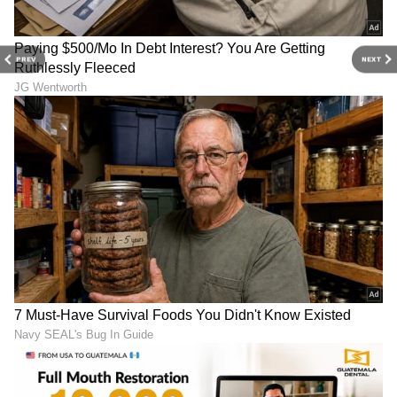
RECOMMENDED STORIES
PREV
NEXT
22 ವರ್ಷಗಳ ಬಳಿಕ ನಟ ಅಜಿತ್‌
ಸೆನ್ಸಾರ್‌ಶಿಪ್ ಅನ್ನೋದೇ
ಪತ್ನಿ ಶಾಲಿನಿ ಕಮ್‌ಬ್ಯಾಕ್... ಆದರೆ
ಬೇಕಾಗಿಲ್ಲ, ಇದೊಂದು ಹಳಸಲು
ಈ ಬಾರಿ ಟ್ವಿಸ್ಟ್ ಇದೆ!
ಪದ್ಧತಿ: ರಾಮ್ ಗೋಪಾಲ್
ವರ್ಮಾ ಕಿಡಿ