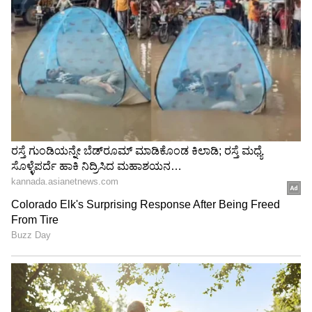
Image Credit :
PR Handout
ಐತಿಹಾಸಿಕ ಸಿನಿಮಾ
ಈ ಮೂಲಕ ಸಂದೀಪ್‌ ಸಿಂಗ್‌ ನಿರ್ದೇಶನದ ಈ ಚಿತ್ರ
ಸುಮಾರು 500 ಕೋಟಿ ರು. ಬಜೆಟ್‌ನ ದೇಶದ ಅತೀದೊಡ್ಡ
ಐತಿಹಾಸಿಕ ಸಿನಿಮಾವಾಗಿ ಹೊರಹೊಮ್ಮಲಿದೆ. ಚಿತ್ರದ ಮೊದಲ
ಭಾಗ 2028ರಲ್ಲಿ ಬಿಡುಗಡೆಯಾಗಲಿದ್ದು, ಎರಡನೇ ಭಾಗ
2029ರಲ್ಲಿ ರಿಲೀಸ್‌ ಆಗಲಿದೆ ಎಂದು ಮೂಲಗಳು ತಿಳಿಸಿವೆ.