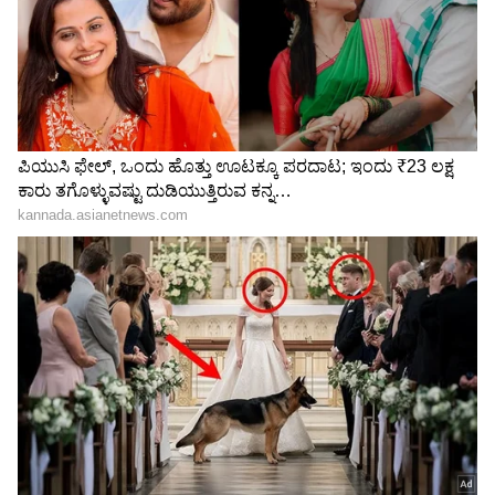
ನಿರ್ಧಾರ ಇದೇ': ರಶ್ಮಿಕಾ ಬಹಿರಂಗಪಡಿಸಿದ ಸತ್ಯ ಕೇಳಿ
ಫ್ಯಾನ್ಸ್ ಶಾಕ್!
3
4
Image Credit :
Asianet News
ಲವಲವಿಕೆಯ ಶಕ್ತಿ
ಪ್ರೇಕ್ಷಕರಲ್ಲಿ ಅತಿ ಹೆಚ್ಚು ಚರ್ಚೆಯಾಗುತ್ತಿರುವ ವಿಷಯವೆಂದರೆ
ದಿಯಾ ಪಾತ್ರಕ್ಕೆ ರಶ್ಮಿಕಾ ತಂದಿರುವ ಲವಲವಿಕೆಯ ಶಕ್ತಿ. ಅವರ
ಅಭಿನಯವನ್ನು ಅಭಿಮಾನಿಗಳು ರಿಫ್ರೆಶಿಂಗ್ ಮತ್ತು
ಹೃದಯಸ್ಪರ್ಶಿ ಎಂದು ಬಣ್ಣಿಸಿದ್ದಾರೆ. ಪಾತ್ರದ ಆಶಾವಾದವನ್ನು
ಅವರು ಸಹಜವಾಗಿ ಚಿತ್ರಿಸಿರುವುದು ಸೋಶಿಯಲ್ ಮೀಡಿಯಾ