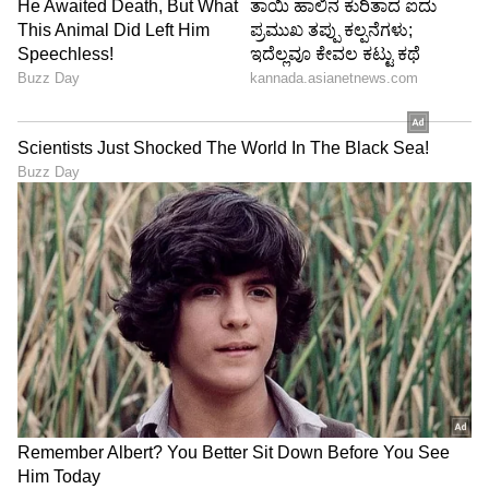
ABOUT THE AUTHOR
Govindaraj S
GS
ಏಷ್ಯಾನೆಟ್ ಸುವರ್ಣ ಡಿಜಿಟಲ್ ಕನ್ನಡ ವಿಭಾಗದಲ್ಲಿ ಉಪ ಸಂಪಾದಕ.
ಕಳೆದ 8 ವರ್ಷಗಳಿಂದ ಮಾಧ್ಯಮ ಪ್ರಪಂಚದಲ್ಲಿದ್ದೇನೆ. ಹುಟ್ಟಿ
ಬೆಳೆದಿದ್ದು ಬೆಂಗಳೂರಿನಲ್ಲಿ. ಸ್ನಾತಕೋತ್ತರ ಪದವಿಯನ್ನು ಬೆಂಗಳೂರು
ವಿಶ್ವವಿದ್ಯಾಲಯದಿಂದ ಪಡೆದಿದ್ದೇನೆ. ದೂರದರ್ಶನದಲ್ಲಿ ಇಂಟರ್ನ್‌ಶಿಪ್
ರಶ್ಮಿಕಾ ಮಂದಣ್ಣ
ನಿರ್ವಹಣೆ. ಪ್ರಜಾವಾಣಿ ಮತ್ತು ಉದಯವಾಣಿ ಡಿಜಿಟಲ್ ವಿಭಾಗದಲ್ಲಿ
ಬಾಲಿವುಡ್
ಮನರಂಜನಾ ಸುದ್ದಿ
ಸಿನಿಮಾ
ಬರಹಗಾರ ಹಾಗೂ ಕಂಟೆಂಟ್ ಡೆವಲಪರ್ ಆಗಿ ಕೆಲಸ ಮಾಡಿದ್ದೇನೆ.
ಮನರಂಜನೆ ಸುದ್ದಿಗಳ ಬಗ್ಗೆ ತುಂಬಾ ಆಸಕ್ತಿ. ಸಿನಿಮಾ ವೀಕ್ಷಿಸುವುದು,
ಸಂಗೀತ ಕೇಳುವುದು ಮತ್ತು ಕ್ರೀಡೆ ನೆಚ್ಚಿನ ಹವ್ಯಾಸಗಳು.