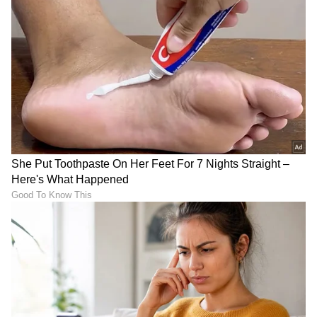
ಶೇ.50 ರಿಂದ ಶೇ.18 ಕ್ಕೆ TAX ಇಳಿಕೆ: ಮೋದಿ-
ಟ್ರಂಪ್ ಐತಿಹಾಸಿಕ ಒಪ್ಪಂದ | India US
Trade Deal | Party Rounds