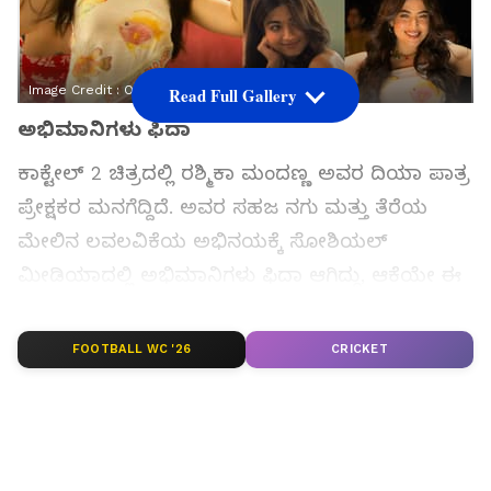
Image Credit :
Others
Read Full Gallery
ಅಭಿಮಾನಿಗಳು ಫಿದಾ
ಕಾಕ್ಟೇಲ್ 2 ಚಿತ್ರದಲ್ಲಿ ರಶ್ಮಿಕಾ ಮಂದಣ್ಣ ಅವರ ದಿಯಾ ಪಾತ್ರ
ಪ್ರೇಕ್ಷಕರ ಮನಗೆದ್ದಿದೆ. ಅವರ ಸಹಜ ನಗು ಮತ್ತು ತೆರೆಯ
ಮೇಲಿನ ಲವಲವಿಕೆಯ ಅಭಿನಯಕ್ಕೆ ಸೋಶಿಯಲ್
ಮೀಡಿಯಾದಲ್ಲಿ ಅಭಿಮಾನಿಗಳು ಫಿದಾ ಆಗಿದ್ದು, ಆಕೆಯೇ ಈ
ಚಿತ್ರದ ಪ್ರಮುಖ ಹೈಲೈಟ್ ಎಂದು ಕೊಂಡಾಡುತ್ತಿದ್ದಾರೆ.
FOOTBALL WC '26
CRICKET
ಸಮಗ್ರ ಸುದ್ದಿ ಮೂಲವನ್ನಾಗಿ asianet suvarna news ಅನ್ನು
ಆಯ್ಕೆ ಮಾಡಿಕೊಳ್ಳಿ