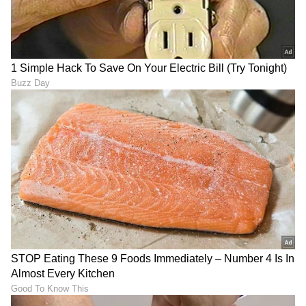
'ಅಕ್ಕಾ... ಶಿವಣ್ಣನಿಗೆ ತಮನ್ನಾ ಜೊತೆ
ಸ್ಟಾರ್‌ಡಮ್ ಶಾಶ್ವತವಲ್ಲ, ಸಾವು
ಹಾಡು ಬೇಕಂತೆ': ಗೀತಕ್ಕನ ಮುಂದೆ
ಕೂಡ ಬದುಕಿನಷ್ಟೇ ಸತ್ಯ: ಅಪ್ಪು
Fitting ಇಟ್ಟ ನಿರ್ದೇಶಕ ಶ್ರೀನಿ
ನೆನೆದು ಶಿವಣ್ಣ ಭಾವುಕ
ಸಂಗೀತಾಸಕ್ತರಿಗೆ ಸಿಹಿ ಸುದ್ದಿ:
'ಲೆನಿನ್'ನಲ್ಲಿ ಕನ್ನಡ ನಟನ ಅಬ್ಬರ:
ಯುವ ಗಾಯಕರ ಆಲ್ಬಂ
ಪ್ರಮೋದ್‌ಗೆ 'ವಾಟ್ ಎ
ನಿರ್ಮಾಣಕ್ಕೆ ಮುಂದಾದ ಗಾಯಕ
ಪರ್ಫಾರ್ಮರ್' ಎಂದ ನಾಗಾರ್ಜುನ
ವಿಜಯ್ ಪ್ರಕಾಶ್
LATEST VIDEOS
"ರಾಜಕೀಯ ಬೇಡ, ಸಿನಿಮಾನೇ ಪ್ರಾಣ":
ಕನಕೋತ್ಸವದಲ್ಲಿ ರಿಷಬ್ ಶೆಟ್ಟಿ | Rishab
Shetty speech | Suvarna News