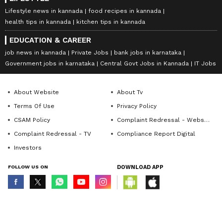
Lifestyle news in kannada
food recipes in kannada
health tips in kannada
kitchen tips in kannada
EDUCATION & CAREER
job news in kannada
Private Jobs
bank jobs in karnataka
Government jobs in karnataka
Central Govt Jobs in Kannada
IT Jobs
About Website
About Tv
Terms Of Use
Privacy Policy
CSAM Policy
Complaint Redressal - Website
Complaint Redressal - TV
Compliance Report Digital
Investors
FOLLOW US ON
DOWNLOAD APP
© Copyright 2026 Asianxt Digital Technologies Private Limited (Formerly
known as Asianet News Media & Entertainment Private Limited) | All Rights
Reserved