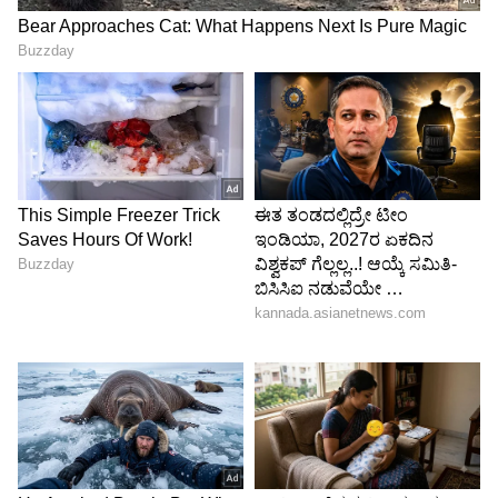
ಕನ್ನಡ ಸಿನಿಮಾ (
Kannada Cinema News
), ಟಿವಿ
ಕಾರ್ಯಕ್ರಮಗಳು (
Kannada TV Shows
), ಸೆಲೆಬ್ರಿಟಿ
ಸುದ್ದಿಗಳು ಮತ್ತು ಇತ್ತೀಚಿನ ಸುದ್ದಿಗಳಿಗಾಗಿ ಏಷ್ಯಾನೆಟ್
ಸುವರ್ಣ ನ್ಯೂಸ್‌ನಲ್ಲಿ ಮನರಂಜನಾ ವಿಭಾಗ ನೋಡಿ.
ಸಿನಿಮಾ ವಿಮರ್ಶೆಗಳು (
Kannada Movies Review
),
ತಾರೆಯರ ಸಂದರ್ಶನಗಳು, ಧಾರಾವಾಹಿ ಅಪ್‌ಡೇಟ್ಸ್‌,
ತೆರೆಮರೆಯ ಕಥೆಗಳು,
OTT ರಿಲೀಸ್‌
ಗಳ ಬಗ್ಗೆ
ಮಾಹಿತಿಯೂ ಇಲ್ಲಿದೆ.