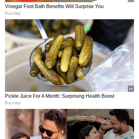
Related Articles
Rashmika Mandanna: 3815 ಕೋಟಿ ಬಾಕ್ಸಾಫೀಸ್
ಸಾಮ್ರಾಜ್ಯ ಕಟ್ಟಿದ ನ್ಯಾಷನಲ್ ಕ್ರಶ್: ಏನಿದು
ಲೆಕ್ಕಾಚಾರ?
Rashmika Mandanna: 'ನನ್ನ ಜೀವನದ ಬೆಸ್ಟ್