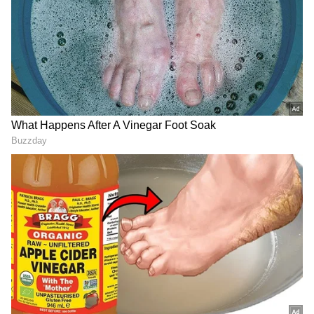
Image Credit :
Others
ಪಾಸಿಟಿವ್ ವೈಬ್
ಕಾಕ್ಟೇಲ್ 2 ಚಿತ್ರ ತೆರೆಕಂಡಾಗಿನಿಂದ, ದಿಯಾ ಪಾತ್ರಕ್ಕೆ
ಸಹಜವಾದ ಸೌಂದರ್ಯವನ್ನು ತಂದಿದ್ದಕ್ಕಾಗಿ ವೀಕ್ಷಕರು ರಶ್ಮಿಕಾ
ಮಂದಣ್ಣ ಅವರನ್ನು ಹೊಗಳುತ್ತಿದ್ದಾರೆ. ಅವರ ಇರುವಿಕೆಯೇ
ಚಿತ್ರಕ್ಕೆ ಪಾಸಿಟಿವ್ ವೈಬ್ ನೀಡುತ್ತದೆ ಎಂದು ಹಲವು
ಅಭಿಮಾನಿಗಳು ಹೇಳಿಕೊಂಡಿದ್ದಾರೆ. ರಶ್ಮಿಕಾ ಕಾಣಿಸಿಕೊಳ್ಳುವ
ಪ್ರತಿ ದೃಶ್ಯವೂ ಹೆಚ್ಚು ಆನಂದದಾಯಕವಾಗಿರುತ್ತದೆ ಎಂದು
ಪ್ರೇಕ್ಷಕರು ಅಭಿಪ್ರಾಯಪಟ್ಟಿದ್ದಾರೆ.