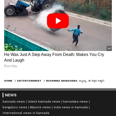
HOME
ENTERTAINMENT
RASHMIKA MANDANNA: ಅಬ್ಬಬ್ಬಾ.. ಈ ಚಿತ್ರದ ಆತ್ಮವೇ ರಶ್ಮಿಕಾ: ದಿಯಾ ಪಾತ್ರಕ್ಕೆ ಫ್ಯಾನ್ಸ್ ಫಿದಾ ಆಗಿದ್ದೇಕೆ?
NEWS
kannada news
latest kannada news
karnataka news
bengaluru news
Mysore news
india news in kannada
international news in kannada