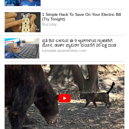
Image Credit :
Others
ಚಿತ್ರದ ಆತ್ಮ
ರಶ್ಮಿಕಾ ಅವರ ನಟನೆಯು ಚಿತ್ರದ ಪ್ರಮುಖ ಆಕರ್ಷಣೆಗಳಲ್ಲಿ
ಒಂದಾಗಿದೆ ಎಂದು ಪ್ರೇಕ್ಷಕರು ಒಪ್ಪಿಕೊಂಡಿದ್ದಾರೆ. ಅವರ
ಭಾವನಾತ್ಮಕ ಅಭಿನಯ ಮತ್ತು ಸೂಕ್ಷ್ಮ ನಟನೆಯು
ಪ್ರೇಕ್ಷಕರೊಂದಿಗೆ ನೇರವಾಗಿ ಸಂಪರ್ಕ ಸಾಧಿಸುತ್ತದೆ ಎಂದು
ಹಲವರು ಹೇಳಿದ್ದಾರೆ. ಇದೇ ಕಾರಣಕ್ಕೆ ದಿಯಾ ಪಾತ್ರವನ್ನು
'ಕಾಕ್ಟೇಲ್ 2' ಚಿತ್ರದ ಆತ್ಮ ಎಂದು ಕರೆಯಲಾಗುತ್ತಿದೆ.
LATEST VIDEOS