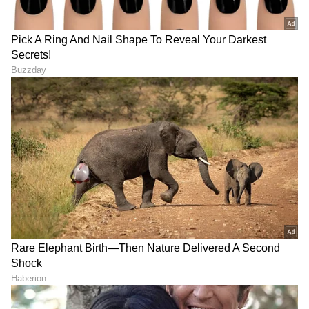
ಕನಕೋತ್ಸವದಲ್ಲಿ ರಿಷಬ್ ಶೆಟ್ಟಿ | Rishab
Shetty speech | Suvarna News
ಶೇ.50 ರಿಂದ ಶೇ.18 ಕ್ಕೆ TAX ಇಳಿಕೆ: ಮೋದಿ-
ಟ್ರಂಪ್ ಐತಿಹಾಸಿಕ ಒಪ್ಪಂದ | India US
Trade Deal | Party Rounds