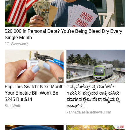
ಅನುಪಮ್ ಖೇರ್
'ಆರಂಭದಲ್ಲಿ ನಾನು ವಿಮಾನದಲ್ಲಿ ಪ್ರಯಾಣಿಸುವಾಗ ಭಯ
ಪಡುತ್ತಿದ್ದೆ. ಆದರೆ ಕೆಲಸದ ಕಾರಣ ನಾನು
ಪ್ರಯಾಣಿಸಬೇಕಾಯಿತು. ಹಾಗಾಗಿ ನೀಲಿ ಜೀನ್ಸ್ ಮತ್ತು ಬಿಳಿ
ಶರ್ಟ್‌ನಲ್ಲಿ ನಾನು ಶಾಂತವಾಗಿರಬಹುದು ಮತ್ತು ನನ್ನ
ಭಯವನ್ನು ನಿಯಂತ್ರಿಸಬಹುದು ಎಂದು ನಾನು ಅನುಭವಿಸಿದೆ.
ಹಾಗಾಗಿಯೇ ಕಳೆದ 29 ವರ್ಷಗಳಿಂದ ವಿಮಾನ ಹಾರಾಟದ
ವೇಳೆ ಕೇವಲ ಬಿಳಿ ಶರ್ಟ್ ಮತ್ತು ನೀಲಿ ಜೀನ್ಸ್ ಧರಿಸುತ್ತಿದ್ದೇನೆ’
ಎಂದು ಹೇಳಿದ್ದಾರೆ.
5
8