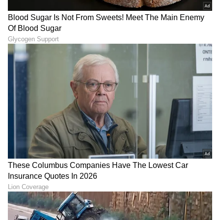
ಶಿಲ್ಪಾ ಶೆಟ್ಟಿಗೆ ಫೆಂಗ್ ಶೂಯಿಯಲ್ಲಿ ನಂಬಿಕೆ. ಅವರು ಫೆಂಗ್
ಶೂಯಿ ಪ್ರಕಾರ ತಮ್ಮ ಮನೆಯನ್ನು ನವೀಕರಿಸಿದ್ದಾರೆ. ಇದನ್ನು
ನನ್ನ ತಾಯಿಯ ಮಾರ್ಗದರ್ಶನದಲ್ಲಿ ಮಾಡಲಾಗಿದೆ ಎಂದು
ನಟಿ ಹೇಳಿದ್ದರು. ಇದಲ್ಲದೇ ಶಿಲ್ಪಾ ಮೊದಲೇ ವಿಷಯಗಳ ಬಗ್ಗೆ
ಮಾತನಾಡುವುದನ್ನು ತಪ್ಪಿಸುತ್ತಾರೆ. ಅಂತಹ ಪರಿಸ್ಥಿತಿಯಲ್ಲಿ
ಯಾರಾದರೂ ಕೆಟ್ಟ ಕಣ್ಣು ಹಾಕಬಹುದು ಎಂದು ಅವರು
ಭಾವಿಸುತ್ತಾರೆ.