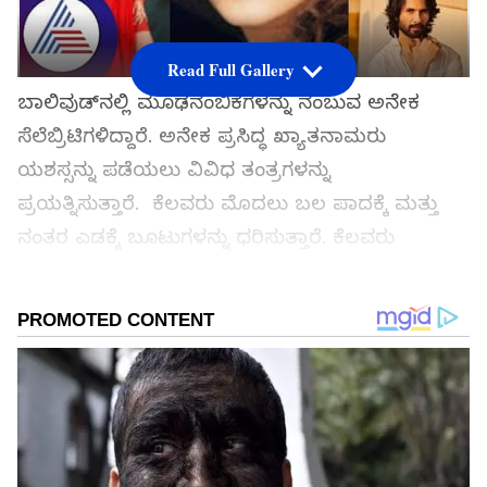
Read Full Gallery
ಬಾಲಿವುಡ್‌ನಲ್ಲಿ ಮೂಢನಂಬಿಕೆಗಳನ್ನು ನಂಬುವ ಅನೇಕ
ಸೆಲೆಬ್ರಿಟಿಗಳಿದ್ದಾರೆ. ಅನೇಕ ಪ್ರಸಿದ್ಧ ಖ್ಯಾತನಾಮರು
ಯಶಸ್ಸನ್ನು ಪಡೆಯಲು ವಿವಿಧ ತಂತ್ರಗಳನ್ನು
ಪ್ರಯತ್ನಿಸುತ್ತಾರೆ. ಕೆಲವರು ಮೊದಲು ಬಲ ಪಾದಕ್ಕೆ ಮತ್ತು
ನಂತರ ಎಡಕ್ಕೆ ಬೂಟುಗಳನ್ನು ಧರಿಸುತ್ತಾರೆ. ಕೆಲವರು
ಯಾವುದೇ ಕೆಲಸವನ್ನು ಚರ್ಚಿಸದರೆ ಕೆಲಸ ಕೆಡುತ್ತದೆ
ಎಂದುಕೊಳ್ಳುತ್ತಾರೆ. ಅಂತಹ ವಿಷಯಗಳನ್ನು ನಂಬಿ
ಅನುಸರಿಸುವ ಅಂತಹ ಕೆಲವು ಸೆಲೆಬ್ರಿಟಿಗಳನ್ನು ನೋಡೋಣ.
ಸಮಗ್ರ ಸುದ್ದಿ ಮೂಲವನ್ನಾಗಿ asianet suvarna news ಅನ್ನು
ಆಯ್ಕೆ ಮಾಡಿಕೊಳ್ಳಿ