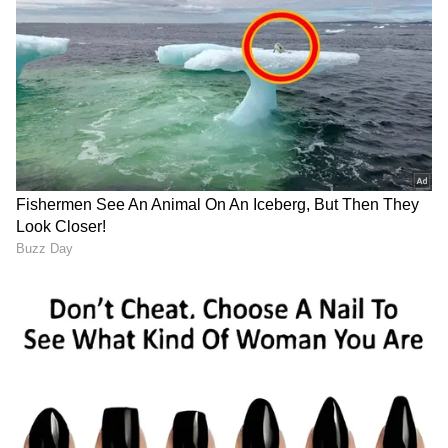
ರಾಜಮೌಳಿ ‘ವಾರಣಾಸಿ’
ಅನುಪಮ್ ಖೇರ್ Gen Z ರೀಲ್ಸ್
ಶೂಟಿಂಗ್‌ನಿಂದ ಮತ್ತೆ ವಿಡಿಯೋ
ಗೆ 150 ಮಿಲಿಯನ್ ವೀವ್ಸ್ !
ಲೀಕ್: ಮಹೇಶ್ ಬಾಬು ಏನು
ಖುಷಿಯಲ್ಲಿ BTS ವಿಡಿಯೋ
ಮಾಡುತ್ತಿದ್ದಾರೆ ನೋಡಿ!
ಹಂಚಿಕೊಂಡ ನಟ
ಗಾಯದ ಬಳಿಕ ಮದುವೆ ಫೋಟೋ
ಅಮಿತಾಬ್‌ ಬಚ್ಚನ್‌ ಗೆ ಕೆಲ್ಸ
ನೋಡ್ತಿದ್ದೀನಿ: ಆರೋಗ್ಯದ ಗುಟ್ಟು
ಕಳೆದುಕೊಳ್ಳುವ ಭಯ! 24 ಗಂಟೆ
ಬಿಚ್ಚಿಟ್ಟ ರಶ್ಮಿಕಾ ಮಂದಣ್ಣ
ನಿರಂತರ ಕೆಲಸ ಮಾಡಿದ 83
ವರ್ಷದ ಬಿಗ್‌ ಬಿ
LATEST VIDEOS
"ರಾಜಕೀಯ ಬೇಡ, ಸಿನಿಮಾನೇ ಪ್ರಾಣ":