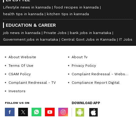
Lifestyle news in kannada
food recipes in kannada
health tips in kannada
kitchen tips in kannada
EDUCATION & CAREER
job news in kannada
Private Jobs
bank jobs in karnataka
Government jobs in karnataka
Central Govt Jobs in Kannada
IT Jobs
About Website
About Tv
Terms Of Use
Privacy Policy
CSAM Policy
Complaint Redressal - Website
Complaint Redressal - TV
Compliance Report Digital
Investors
FOLLOW US ON
DOWNLOAD APP
© Copyright 2026 Asianxt Digital Technologies Private Limited (Formerly
known as Asianet News Media & Entertainment Private Limited) | All Rights
Reserved