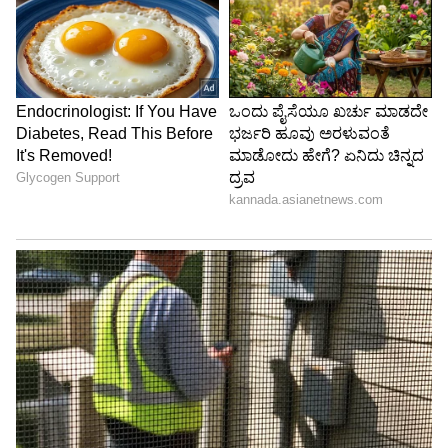
ರಿಮಿ ಸೇನ್
ನಟಿ ರಿಮಿ ಸೇನ್ ಕೂಡ ಮೂಢನಂಬಿಕೆಗಳನ್ನು ನಂಬುತ್ತಾರೆ.
ಸಮಯಕ್ಕಿಂತ ಮೊದಲು ಅವರು ತನ್ನ ಯೋಜನೆಗಳ ಬಗ್ಗೆ
ಯಾರಿಗೂ ಹೇಳುವುದಿಲ್ಲ. ತಾನು ತುಂಬಾ ಎಕ್ಸೈಟ್ ಆಗಿರುವ
ವಿಷಯದ ಬಗ್ಗೆ ಮಾತನಾಡಿದರೆ ಆಗುವುದಿಲ್ಲ ಎಂದು
ನಂಬುತ್ತಾರೆ ರಿಮಿ.