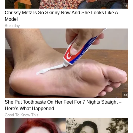
ಚಿತ್ರಗಳಿಗೆ 'ಕೆ' ಅಕ್ಷರದಿಂದ ಮಾತ್ರ ಹೆಸರಿಡುತ್ತಾರೆ.
LATEST VIDEOS
ABOUT THE AUTHOR
Reshma Rao
RR
ಐಶ್ವರ್ಯಾ ರೈ