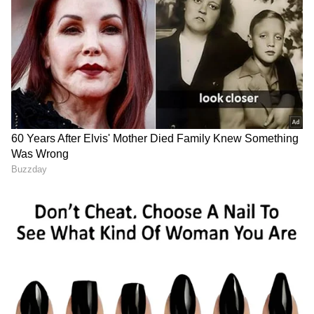
ಕನ್ನಡ ಸಿನಿಮಾ (
Kannada Cinema News
), ಟಿವಿ
ಕಾರ್ಯಕ್ರಮಗಳು (
Kannada TV Shows
), ಸೆಲೆಬ್ರಿಟಿ
ಸುದ್ದಿಗಳು ಮತ್ತು ಇತ್ತೀಚಿನ ಸುದ್ದಿಗಳಿಗಾಗಿ ಏಷ್ಯಾನೆಟ್
ಸುವರ್ಣ ನ್ಯೂಸ್‌ನಲ್ಲಿ ಮನರಂಜನಾ ವಿಭಾಗ ನೋಡಿ.
ಸಿನಿಮಾ ವಿಮರ್ಶೆಗಳು (
Kannada Movies Review
),
ತಾರೆಯರ ಸಂದರ್ಶನಗಳು, ಧಾರಾವಾಹಿ ಅಪ್‌ಡೇಟ್ಸ್‌,
ತೆರೆಮರೆಯ ಕಥೆಗಳು,
OTT ರಿಲೀಸ್‌
ಗಳ ಬಗ್ಗೆ
ಮಾಹಿತಿಯೂ ಇಲ್ಲಿದೆ.