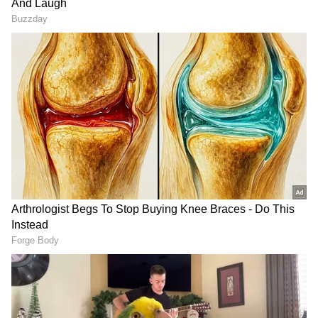
ಐಶ್ವರ್ಯಾ ರೈ ಬಚ್ಚನ್
ಖ್ಯಾತ ನಟಿ ಐಶ್ವರ್ಯ ರೈ ಬಚ್ಚನ್ ಅವರ ಹೆಸರೂ ಈ
ಪಟ್ಟಿಯಲ್ಲಿ ಸೇರಿದೆ. ಐಶ್ವರ್ಯಾ ತನ್ನ ಪತಿ ಅಭಿಷೇಕ್ ಬಚ್ಚನ್
ಜೀವನದಲ್ಲಿ ಸಕಾರಾತ್ಮಕತೆಯನ್ನು ತರಲು ಫೆಂಗ್ ಶೂಯಿ
ಮಾಸ್ಟರ್ ಚಾರುಹಾಸ್ ನಾಯಕ್ ಅವರ ಸಹಾಯವನ್ನು
ತೆಗೆದುಕೊಂಡರು. ಅವರ ಸಲಹೆಯ ಮೇರೆಗೆ ಐಶ್ವರ್ಯಾ
ಅಭಿಷೇಕ್ ಅವರ ವ್ಯಾನಿಟಿ ವ್ಯಾನ್ ಅನ್ನು ಹೊಸ ರೀತಿಯಲ್ಲಿ
ಸಿದ್ಧಪಡಿಸಿದರು.