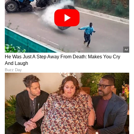
8
8
ರಾಕೇಶ್ ರೋಷನ್
ಖ್ಯಾತ ನಟ ಮತ್ತು ನಿರ್ದೇಶಕ ರಾಕೇಶ್ ರೋಷನ್ ತಮ್ಮ
ಚಿತ್ರಗಳನ್ನು ಕೆ ಅಕ್ಷರದೊಂದಿಗೆ ಹೆಸರಿಸುತ್ತಾರೆ. ಅವರು ತಮ್ಮ