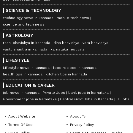
SCIENCE & TECHNOLOGY
technology news in kannada
mobile tech news
science and tech news
ASTROLOGY
rashi bhavishya in kannada
dina bhavishya
vara bhavishya
vastu shastra in kannada
karnataka festivals
LIFESTYLE
Lifestyle news in kannada
food recipes in kannada
health tips in kannada
kitchen tips in kannada
EDUCATION & CAREER
job news in kannada
Private Jobs
bank jobs in karnataka
Government jobs in karnataka
Central Govt Jobs in Kannada
IT Jobs
About Website
About Tv
Terms Of Use
Privacy Policy
CSAM Policy
Complaint Redressal - Website