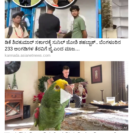
ಸಂಭ್ರಮದಲ್ಲಿ 'ರಣಧೀರ' ಸಿನಿಮಾ ನಟಿ ಖುಷ್ಬೂ
ಸುಂದರ್!‌ ಹುಡುಗ ಯಾರು?
ಮದ್ವೆಯಾಗಿ 28 ವರ್ಷ ಆದ್ರೂ ಗಂಡನಿಗೆ ಈ ಮಾತು
ಹೇಳಿಲ್ಲ: ನೆಟ್ಟಿಗರಿಂದ Kushboo ಒತ್ತಾಯ
3
5
Image Credit :
Actress Kushboo Sundar Instagram
ಮಗಳ ಮದುವೆ ಮಾಡಿದ್ವಿ, ಆನಂದದ ಕಣ್ಣೀರು ಬಂತು
ನಮ್ಮ ಪ್ರೀತಿಯ ಮಗಳಾದ ಕುಮಾರಿ ಆವಂತಿಕಾ ಸುಂದರ್,
ಚಿರಂಜೀವಿ ಶ್ರವಣ್ ಶ್ರೀನಿವಾಸನ್ ಅವರ ವಿವಾಹವು 25