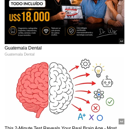
ತೆರೆಮರೆಯ ಕಥೆಗಳು,
OTT ರಿಲೀಸ್‌
ಗಳ ಬಗ್ಗೆ
ಮಾಹಿತಿಯೂ ಇಲ್ಲಿದೆ.
DOWNLOAD APP