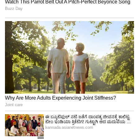
ಜೂನ್ 2026 ರಂದು ನೆರವೇರಿದೆ ಎಂಬ ಸಂತೋಷದ ಸುದ್ದಿ
ಹಂಚಿಕೊಳ್ಳುತ್ತಿದ್ದೇವೆ. ಕುಟುಂಬದವರು ಹಾಗೂ ಆಪ್ತ ಸ್ನೇಹಿತರ
ಪ್ರೀತಿಯ ಸಮ್ಮುಖದಲ್ಲಿ, ನಮ್ಮ ಹೃದಯದಲ್ಲಿ ಎಂದೆಂದಿಗೂ
ಹಸಿರಾಗಿ ಉಳಿಯುವ ಆ ಕ್ಷಣಕ್ಕೆ ನಾವು ಸಾಕ್ಷಿಯಾದೆವು. ಆ
ಸಮಯದಲ್ಲಿ ನಮಗೆ ಸಿಕ್ಕ ಪ್ರೀತಿ, ಮಮತೆ ಮತ್ತು
ಶುಭಹಾರೈಕೆಗಳು ಆ ಸಂದರ್ಭವನ್ನೇ ಒಂದು
ಮಾಯಾಲೋಕವನ್ನಾಗಿ ಮಾಡಿದ್ದವು. ಆ ಆನಂದದ ಕಣ್ಣೀರು
ಇನ್ನು ನಮ್ಮ ಕಣ್ಣುಗಳಲ್ಲಿ ಹಾಗೇ ಇದೆ, ನಮ್ಮ ಹೃದಯಗಳು
ಕೃತಜ್ಞತೆ ಮತ್ತು ಅಪಾರ ಸಂತೋಷದಿಂದ ತುಂಬಿ ತುಳುಕುತ್ತಿವೆ
ಎಂದು ಹೇಳಿದ್ದಾರೆ.