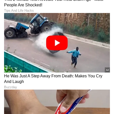
RECOMMENDED STORIES
ಯಶ್ 'ಟಾಕ್ಸಿಕ್' ಟ್ರೇಲರ್ ಲಾಂಚ್
Yash Toxic Trailer Launch:
ಮುಹೂರ್ತ 7:01 PM; ಈ ಟೈಮ್
ಟಾಕ್ಸಿಕ್ ಟ್ರೇಲರ್‌ ಲಾಂಚ್‌-
ಹಿಂದಿರೋ ಸೀಕ್ರೆಟ್ ಏನ್
ಬೆಂಗಳೂರಿಗೆ ಬಂದಿಳಿದ 'ಟಾಕ್ಸಿಕ್'
ಗೊತ್ತಾ?
ಸ್ಪೆಷಲ್ ಲೇಡೀಸ್ & ಬಾಯ್ಸ್‌!