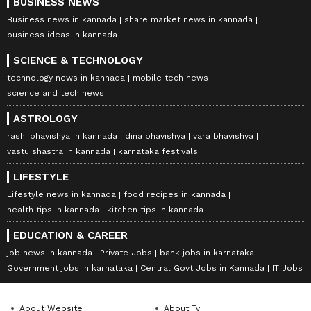
BUSINESS NEWS
Business news in kannada
share market news in kannada
business ideas in kannada
SCIENCE & TECHNOLOGY
technology news in kannada
mobile tech news
science and tech news
ASTROLOGY
rashi bhavishya in kannada
dina bhavishya
vara bhavishya
vastu shastra in kannada
karnataka festivals
LIFESTYLE
Lifestyle news in kannada
food recipes in kannada
health tips in kannada
kitchen tips in kannada
EDUCATION & CAREER
job news in kannada
Private Jobs
bank jobs in karnataka
Government jobs in karnataka
Central Govt Jobs in Kannada
IT Jobs
About Website
About Tv