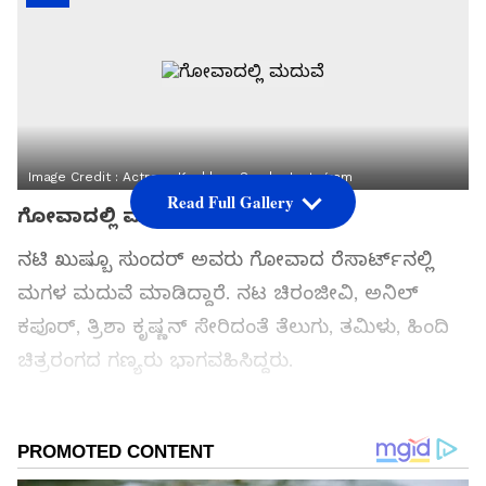
Image Credit :
Actress Kushboo Sundar Instagram
Read Full Gallery
ಗೋವಾದಲ್ಲಿ ಮದುವೆ
ನಟಿ ಖುಷ್ಬೂ ಸುಂದರ್‌ ಅವರು ಗೋವಾದ ರೆಸಾರ್ಟ್‌ನಲ್ಲಿ
ಮಗಳ ಮದುವೆ ಮಾಡಿದ್ದಾರೆ. ನಟ ಚಿರಂಜೀವಿ, ಅನಿಲ್‌
ಕಪೂರ್‌, ತ್ರಿಶಾ ಕೃಷ್ಣನ್‌ ಸೇರಿದಂತೆ ತೆಲುಗು, ತಮಿಳು, ಹಿಂದಿ
ಚಿತ್ರರಂಗದ ಗಣ್ಯರು ಭಾಗವಹಿಸಿದ್ದರು.
ಸಮಗ್ರ ಸುದ್ದಿ ಮೂಲವನ್ನಾಗಿ asianet suvarna news ಅನ್ನು
ಆಯ್ಕೆ ಮಾಡಿಕೊಳ್ಳಿ