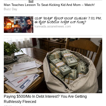
4
5
Image Credit :
Actress Kushboo Sundar Instagram
ಅಬ್ಬರವಿಲ್ಲದೆ ಮದುವೆ ಮಾಡಿದ್ವಿ