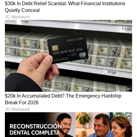
ABOUT THE AUTHOR
Padmashree Bhat
PB
ಪದ್ಮಶ್ರೀ ಭಟ್. ವಿಜಯವಾಣಿ, ಒನ್ ಇಂಡಿಯಾ, ವಿಜಯ ಕರ್ನಾಟಕ
ಸಂಸ್ಥೆಗಳಲ್ಲಿ ಕೆಲಸ ಮಾಡಿದ್ದು, ಒಟ್ಟು ಎಂಟು ವರ್ಷಗಳಿಗೂ ಅಧಿಕ
ವೃತ್ತಿಜೀವನದ ಅನುಭವವಿದೆ.‌ ಸಿನಿಮಾ, ಟಿವಿ ಕ್ಷೇತ್ರದಲ್ಲಿ ಆಸಕ್ತಿ ಇದ್ದು,
ಈಗಾಗಲೇ ಸಾಕಷ್ಟು ಸುಪ್ರಸಿದ್ಧ ತಾರೆಯರ, ಸಾಧಕರ ಸಂದರ್ಶನ
ಮನರಂಜನಾ ಸುದ್ದಿ
ಮಾಡಿರುವೆ. ಅಷ್ಟೇ ಅಲ್ಲದೆ ಬ್ಯೂಟಿ, ಆರೋಗ್ಯ, ಧಾರ್ಮಿಕ
ಮದುವೆ
ಸೆಲೆಬ್ರಿಟಿಗಳು
ಮದುವೆ
ವಿಷಯಗಳನ್ನು ಬರೆಯೋದು ನಂಗಿಷ್ಟ. ಪುಸ್ತಕ ಓದುವುದು,
ಇನ್ನುಳಿದಂತೆ ಇತರರ ಸಂದರ್ಶನ ಕೇಳೋದು, ಪ್ರವಾಸ ನನ್ನ
ಹವ್ಯಾಸಗಳಲ್ಲೊಂದು. ಉತ್ತರ ಕನ್ನಡದ ಸಿರಸಿಯವಳು.
ಕನ್ನಡ ಸಿನಿಮಾ (
Kannada Cinema News
), ಟಿವಿ
ಕಾರ್ಯಕ್ರಮಗಳು (
Kannada TV Shows
), ಸೆಲೆಬ್ರಿಟಿ
ಸುದ್ದಿಗಳು ಮತ್ತು ಇತ್ತೀಚಿನ ಸುದ್ದಿಗಳಿಗಾಗಿ ಏಷ್ಯಾನೆಟ್
ಸುವರ್ಣ ನ್ಯೂಸ್‌ನಲ್ಲಿ ಮನರಂಜನಾ ವಿಭಾಗ ನೋಡಿ.
ಸಿನಿಮಾ ವಿಮರ್ಶೆಗಳು (
Kannada Movies Review
),
ತಾರೆಯರ ಸಂದರ್ಶನಗಳು, ಧಾರಾವಾಹಿ ಅಪ್‌ಡೇಟ್ಸ್‌,