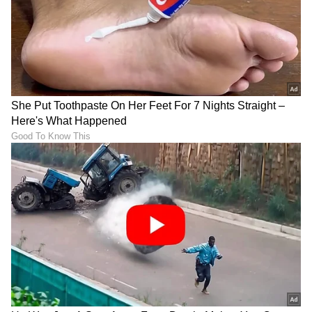
ಮಿಥುನ್ ಚಕ್ರವರ್ತಿ ಆರೋಗ್ಯದಲ್ಲಿ
Yash Toxic Trailer Launch:
ಏರುಪೇರು; ಆಸ್ಪತ್ರೆಗೆ ಭೇಟಿ ನೀಡಿ
ಯಶ್ ಸಿನಿಮಾ 'ಟಾಕ್ಸಿಕ್' ಟ್ರೇಲರ್‌
ಆರೋಗ್ಯ ವಿಚಾರಿಸಿದ CM
ಲಾಂಚ್‌- ಬೆಂಗಳೂರಿಗೆ ಬಂದಿಳಿದ
ಶುಭೇಂದು ಅಧಿಕಾರಿ
ಚೆಲುವೆ ಹುಮಾ ಖುರೇಷಿ!
LATEST VIDEOS
"ರಾಜಕೀಯ ಬೇಡ, ಸಿನಿಮಾನೇ ಪ್ರಾಣ":
ಕನಕೋತ್ಸವದಲ್ಲಿ ರಿಷಬ್ ಶೆಟ್ಟಿ | Rishab
Shetty speech | Suvarna News
ಶೇ.50 ರಿಂದ ಶೇ.18 ಕ್ಕೆ TAX ಇಳಿಕೆ: ಮೋದಿ-
ಟ್ರಂಪ್ ಐತಿಹಾಸಿಕ ಒಪ್ಪಂದ | India US
Trade Deal | Party Rounds