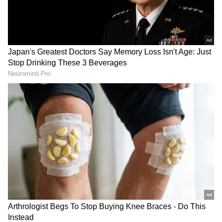
Image Credit :
Actress Kushboo Sundar Instagram
ಮದುವೆ ಸ್ವರ್ಗದಲ್ಲಿ ನಿಶ್ಚಯ ಆಗುತ್ತೆ
“ಈ ಕ್ಷಣದಲ್ಲಿ ನಮ್ಮ ಮನಸ್ಸು ಮಾತುಗಳಿಗೂ ನಿಲುಕದ
ಭಾವುಕತೆಯಿಂದ ತುಂಬಿಹೋಗಿದೆ, ನಮ್ಮ ಭಾವನೆಗಳನ್ನು
ವ್ಯಕ್ತಪಡಿಸಲು ಪದಗಳೇ ಸಾಲದಾಗಿವೆ. ಪೋಷಕರಾಗಿ,
ಕುಟುಂಬವೇ ಯಾವಾಗಲೂ ನಮ್ಮ ಪ್ರಾಣ, ಸರ್ವಸ್ವವಾಗಿದೆ.
ಹಾಗೆಯೇ, ‘ಮದುವೆಗಳು ಸ್ವರ್ಗದಲ್ಲಿ ನಿಶ್ಚಯವಾಗುತ್ತವೆ’
ಎಂದು ನಾವು ಬಲವಾಗಿ ನಂಬಿದ್ದೇವೆ” ಎಂದು ಖುಷ್ಬೂ
ಸುಂದರ್‌ ಹೇಳಿಕೊಂಡಿದ್ದಾರೆ.