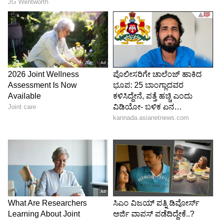
ನವದಂಪತಿಗಳು ಬಯಸಿದಂತೆಯೇ, ಇದು ಅತ್ಯಂತ ಸರಳ
ಮತ್ತು ಆಪ್ತರಷ್ಟೇ ನೆರೆದಿದ್ದ ಸುಂದರ ಸಮಾರಂಭವಾಗಿತ್ತು.
ಅವರ ಈ ಆಸೆಯನ್ನು ಈಡೇರಿಸಿದ್ದು ನಮಗೆ ಹೆಮ್ಮೆಯ
ವಿಷಯ. ಕೆಲವು ಅತ್ಯಂತ ಸುಂದರವಾದ ಕ್ಷಣಗಳು ನಮಗೆ
ತುಂಬಾ ಮುಖ್ಯವಾದವರ ಜೊತೆ, ಯಾವುದೇ ಅಬ್ಬರವಿಲ್ಲದೆ
ಆಚರಿಸಿದಾಗ ಮಾತ್ರ ಹೆಚ್ಚು ಅರ್ಥಪೂರ್ಣವಾಗುತ್ತವೆ ಎಂದು
ಖುಷ್ಬೂ ಸುಂದರ್‌ ಹೇಳಿದ್ದಾರೆ.
5
5