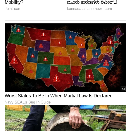
Image Credit :
Actress Kushboo Sundar Instagram
ಖುಷಿ ಆಯ್ತು
ಆವಂತಿಕಾ ಮತ್ತು ಶ್ರವಣ್ ತಮ್ಮ ಜೀವನದ ಈ ಅದ್ಭುತವಾದ
ಹೊಸ ಅಧ್ಯಾಯವನ್ನು ಒಟ್ಟಿಗೆ ಆರಂಭಿಸುತ್ತಿದ್ದಾರೆ. ಅವರಿಬ್ಬರ
ಜೀವನವು ಸದಾ ಸಂತೋಷ, ಒಡನಾಟ ಮತ್ತು
ಮರೆಯಲಾಗದ ಸವಿನೆನಪುಗಳಿಂದ ತುಂಬಿರಲಿ ಎಂದು ನಿಮ್ಮ
ಪ್ರೀತಿ ಹಾಗೂ ಶುಭ ಹಾರೈಕೆಗಳನ್ನು ಮಾತ್ರ ನಾವು
ಕೋರುತ್ತೇವೆ. ಅಪಾರ ಪ್ರೀತಿ ಮತ್ತು ಹೆಮ್ಮೆಯೊಂದಿಗೆ, ನಮ್ಮ
ನವದಂಪತಿಗಳನ್ನು ನಿಮ್ಮ ಮುಂದೆ ಪರಿಚಯಿಸುತ್ತಿದ್ದೇವೆ ಎಂದು
ಅವರು ಹೇಳಿದ್ದಾರೆ.