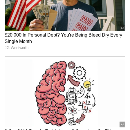
ಸಿಂಪಲ್ ಸೀರೆಯಲ್ಲಿ ನಿಮ್ಮ ಸೌಂದರ್ಯ ಹೆಚ್ಚಿಸೋ 200
ರೂ.ಗೆ ಸಿಗುವ ಕಿವಿಯೋಲೆಗಳು
3
5
Image Credit :
Asianet News
ಸೀರೆಗೆ ಅಂದ ತಂದ ಸ್ಟಾರ್‌ ನಾಯಕಿ (The Definition
of Grace and Elegance)
ಚಿತ್ರರಂಗದಲ್ಲಿ ಗ್ಲಾಮರ್ ಪ್ರಪಂಚದ ನಡುವೆಯೂ ಸೀರೆ
ಧರಿಸಿಯೇ ಸೌಂದರ್ಯ ತೋರಿದ್ದವರು ನಟಿ ಸೌಂದರ್.