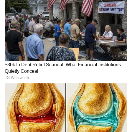
2
5
Image Credit :
Asianet News
ಎರಡು ಲಕ್ಷದ ಆಫರ್ ಮತ್ತು ಹೆಲಿಕಾಪ್ಟರ್ ದುರಂತ (The
Two Lakh Offer and Helicopter Crash)
ನಿರ್ದೇಶಕ ಗೀತಾ ಕೃಷ್ಣ ಅವರ ಪ್ರಕಾರ, ಸೌಂದರ್ಯ ಅವರ
ಕೆರಿಯರ್ ಅತ್ಯಂತ ಉತ್ತುಂಗದಲ್ಲಿದ್ದಾಗಲೇ ಅವರು ತಪ್ಪು
ನಿರ್ಧಾರ ಕೈಗೊಂಡರು. 2004ರ ಲೋಕಸಭಾ ಚುನಾವಣೆಯ
ಸಮಯದಲ್ಲಿ ಅಂದಿನ ಬಿಜೆಪಿ ನಾಯಕ ಸಿ.ವಿದ್ಯಾಸಾಗರ
ರಾವ್ ಅವರು ಕೇವಲ ಎರಡು ಲಕ್ಷ ರೂಪಾಯಿ ಆಫರ್