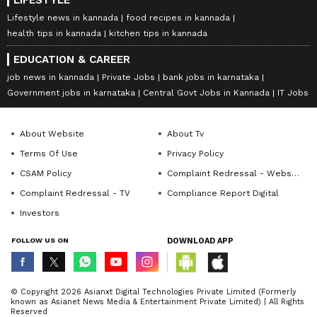
Lifestyle news in kannada
food recipes in kannada
health tips in kannada
kitchen tips in kannada
EDUCATION & CAREER
job news in kannada
Private Jobs
bank jobs in karnataka
Government jobs in karnataka
Central Govt Jobs in Kannada
IT Jobs
About Website
About Tv
Terms Of Use
Privacy Policy
CSAM Policy
Complaint Redressal - Website
Complaint Redressal - TV
Compliance Report Digital
Investors
FOLLOW US ON
DOWNLOAD APP
© Copyright 2026 Asianxt Digital Technologies Private Limited (Formerly
known as Asianet News Media & Entertainment Private Limited) | All Rights
Reserved