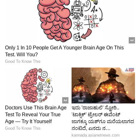
4
5
Image Credit :
Actress.soundarya/Instagram
ಗಾಸಿಪ್‌ಗಳಿಗೆ ಬ್ರೇಕ್ ಹಾಕಿ ಸಾಫ್ಟ್‌ವೇರ್ ಎಂಜಿನಿಯರ್
ಜೊತೆ ಮದುವೆ (Tackling Rumors and Marriage)
ತೆಲುಗಿನ ಅಗ್ರ ನಟರಾದ ಚಿರಂಜೀವಿ, ವೆಂಕಟೇಶ್,
ನಾಗಾರ್ಜುನ, ಬಾಲಕೃಷ್ಣ, ಮೋಹನ್ ಬಾಬು, ರಾಜಶೇಖರ್,