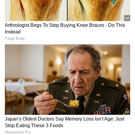
ನೀಡಿದ್ದಕ್ಕಾಗಿ ಸೌಂದರ್ಯ ಚುನಾವಣಾ ಪ್ರಚಾರಕ್ಕೆ
ಒಪ್ಪಿಕೊಂಡಿದ್ದರು. ಈ ಪ್ರಚಾರಕ್ಕಾಗಿ ಹೆಲಿಕಾಪ್ಟರ್‌ನಲ್ಲಿ
ಹೋಗುತ್ತಿದ್ದಾಗ ದುರಂತ ಸಂಭವಿಸಿ ಸೌಂದರ್ಯ ಮತ್ತು ಅವರ
ಸಹೋದರ ಅಮರನಾಥ್ ಇಬ್ಬರೂ ಸಾವನ್ನಪ್ಪಿದರು. "ಅಂದು
ಆ ಎರಡು ಲಕ್ಷ ರೂಪಾಯಿಗೆ ಆಸೆಪಟ್ಟು ಪ್ರಚಾರಕ್ಕೆ ಹೋಗದೇ
ಇದ್ದಿದ್ದರೆ, ಇವತ್ತು ಸೌಂದರ್ಯ ನಮ್ಮ ಮಧ್ಯೆ ಜೀವಂತವಾಗಿ
ಇರುತ್ತಿದ್ದರು," ಎಂದು ಗೀತಾ ಕೃಷ್ಣ ತಮ್ಮ ಸಂದರ್ಶನದಲ್ಲಿ
ಹೇಳಿದ್ದಾರೆ. ಇದೇ ವೇಳೆ ಅವರು ಹೈದರಾಬಾದ್‌ಗೆ ಬಂದಾಗ
ಪ್ರಶಾಂತ್ ಕುಟೀರದಲ್ಲಿ ಉಳಿಯಲು ತಾವೇ ಸಜೆಸ್ಟ್
ಮಾಡಿದ್ದಾಗಿ ಹಾಗೂ ಸೌಂದರ್ಯ ಅವರೊಂದಿಗೆ ಕೆಲಸ
ಮಾಡುವ ಅವಕಾಶ ತಮಗೆ ಸಿಗಲಿಲ್ಲ ಎಂದೂ ನೆನೆದಿದ್ದಾರೆ.