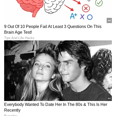
ಕನ್ನಡ ಸಿನಿಮಾ (
Kannada Cinema News
), ಟಿವಿ
ಕಾರ್ಯಕ್ರಮಗಳು (
Kannada TV Shows
), ಸೆಲೆಬ್ರಿಟಿ
ಸುದ್ದಿಗಳು ಮತ್ತು ಇತ್ತೀಚಿನ ಸುದ್ದಿಗಳಿಗಾಗಿ ಏಷ್ಯಾನೆಟ್
ಸುವರ್ಣ ನ್ಯೂಸ್‌ನಲ್ಲಿ ಮನರಂಜನಾ ವಿಭಾಗ ನೋಡಿ.
ಸಿನಿಮಾ ವಿಮರ್ಶೆಗಳು (
Kannada Movies Review
),
ತಾರೆಯರ ಸಂದರ್ಶನಗಳು, ಧಾರಾವಾಹಿ ಅಪ್‌ಡೇಟ್ಸ್‌,
ತೆರೆಮರೆಯ ಕಥೆಗಳು,
OTT ರಿಲೀಸ್‌
ಗಳ ಬಗ್ಗೆ
ಮಾಹಿತಿಯೂ ಇಲ್ಲಿದೆ.
ABOUT THE AUTHOR
Santosh Naik
SN
ನಾನು ಏಷ್ಯಾನೆಟ್ ಸುವರ್ಣ ನ್ಯೂಸ್.ಕಾಂನಲ್ಲಿ ಮುಖ್ಯ