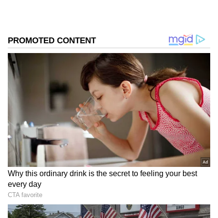
ಹೇಳಿರುವುದು ಸದ್ಯ ಅಭಿಮಾನಿಗಳ ಮತ್ತು ಚಿತ್ರರಂಗದ ತೀವ್ರ
ಆಕ್ರೋಶಕ್ಕೆ ಕಾರಣವಾಗಿದೆ.
ಸಮಗ್ರ ಸುದ್ದಿ ಮೂಲವನ್ನಾಗಿ asianet suvarna news ಅನ್ನು
ಆಯ್ಕೆ ಮಾಡಿಕೊಳ್ಳಿ