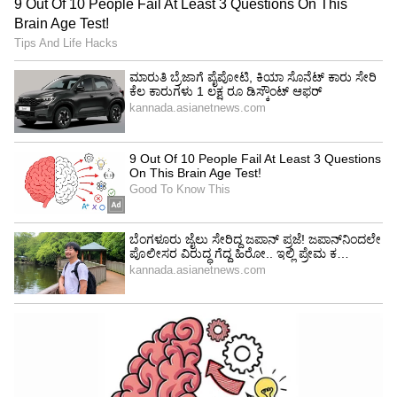
ತಮ್ಮದೇ ಆದ ವಿಶಿಷ್ಟ ಇಮೇಜ್ ಸೃಷ್ಟಿಸಿಕೊಂಡಿದ್ದರು. ಸೀರೆ
ಉಡುವ ಶೈಲಿಯಲ್ಲೇ ಆ ಸೀರೆಗೆ ಹೊಸ ಅಂದ ತರುತ್ತಿದ್ದ
ಸೌಂದರ್ಯ, ಕೇವಲ ಕಂಟೆಂಟ್ ಆಧಾರಿತ ಮತ್ತು ಕೌಟುಂಬಿಕ
ಸಿನಿಮಾಗಳನ್ನು ಆಯ್ದುಕೊಂಡು ಸಕ್ಸಸ್ ರೇಟ್
ಹೆಚ್ಚಿಸಿಕೊಂಡಿದ್ದರು. ಅಂದಿನ ಕಾಲದಲ್ಲಿ ಸ್ಟಾರ್ ನಟ
ವೆಂಕಟೇಶ್ ಮತ್ತು ಸೌಂದರ್ಯ ಅವರ ಕಾಂಬಿನೇಷನ್ ಬಾಕ್ಸ್
ಆಫೀಸ್‌ನಲ್ಲಿ ಭಾರಿ ಕ್ರೇಜ್ ಸೃಷ್ಟಿಸಿತ್ತು. ಇವರಿಬ್ಬರ ಜೋಡಿಯ
ಬಹುತೇಕ ಎಲ್ಲಾ ಸಿನಿಮಾಗಳು ಸೂಪರ್ ಹಿಟ್ ಆಗಿದ್ದವು.