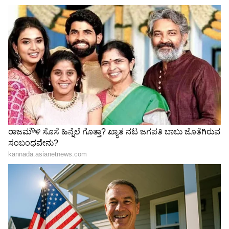
Related Articles
ಆಪ್ತಮಿತ್ರ ಸಿನಿಮಾದ 'ನಾಗವಲ್ಲಿ' ಸೌಂದರ್ಯ ಪ್ರಿಯಕರ
ಡಾನ್ಸರ್‌ ರಾಮನಾಥ ಎಲ್ಲಿದ್ದಾರೆ? ಹೇಗಿದ್ದಾರೆ ಗೊತ್ತಾ
‘ಡಾನ್ಸಿಂಗ್ ಪ್ರಿನ್ಸ್’?