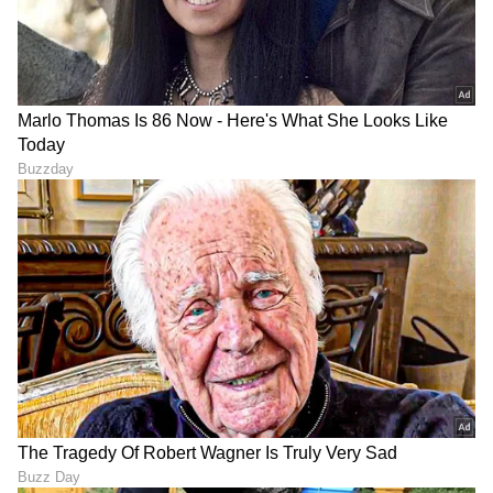
DOWNLOAD APP
RECOMMENDED STORIES
ಅಜ್ಜಿ, ಅಮ್ಮ, ಪತ್ನಿ.. ರಾಮ್
Charmy Kaur: 'ನಮ್ರತಾ ನನ್ನನ್ನು
ಚರಣ್‌ಗೆ ಯಾರ ಕೈತುತ್ತು ಹೆಚ್ಚು
ಸಮಾಧಿ ಮಾಡ್ತಾರೆ': ಮಹೇಶ್
ಇಷ್ಟ? ಉಪಾಸನಾ ಅಡುಗೆ
ಬಾಬು ಮದುವೆ ಬಗ್ಗೆ ನಟಿಯ
ಮಾಡ್ತಾರಾ?
ಕಾಮೆಂಟ್ ವೈರಲ್!