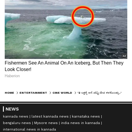
HOME
ENTERTAINMENT
CINE WORLD
'2 ಲಕ್ಷಕ್ಕೆ ಆಸೆ ಪಟ್ಟು ಜೀವ ಕಳಕೊಂಡ್ರು..' ನಟಿ ಸೌಂದರ್ಯ ಸಾವಿನ ಬಗ್ಗೆ ನಿರ್ದೇಶಕ ವಿವಾದಾತ್ಮಕ ಹೇಳಿಕೆ
NEWS
kannada news
latest kannada news
karnataka news
bengaluru news
Mysore news
india news in kannada
international news in kannada