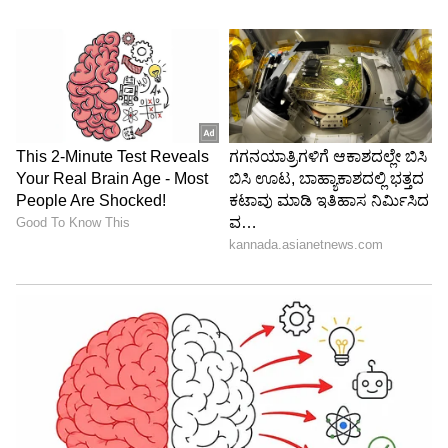
ಜಗಪತಿಬಾಬು, ಜೆ.ಡಿ. ಚಕ್ರವರ್ತಿ ಸೇರಿದಂತೆ ಇನ್ನುಳಿದ ಸ್ಟಾರ್
ನಟರ ಜೊತೆ ನಟಿಸಿ ನಂಬರ್ ಒನ್ ನಟಿಯಾಗಿ ಸೌಂದರ್ಯ
ರಾಣಿಸಿದ್ದರು. ಈ ವೇಳೆ ಜಗಪತಿಬಾಬು ಹಾಗೂ ವೆಂಕಟೇಶ್
ಜೊತೆ ಇವರ ಅಫೇರ್ ಇದೆ ಎಂಬ ಗಾಸಿಪ್‌ಗಳು ಅಪ್ಪಳಿಸಿದ್ದವು.
ಆದರೆ, ಈ ಎಲ್ಲಾ ವದಂತಿಗಳಿಗೆ ಪೂರ್ಣವಿರಾಮ ಇಟ್ಟ
ಸೌಂದರ್ಯ, ಸಾಫ್ಟ್‌ವೇರ್ ಎಂಜಿನಿಯರ್ ರಘು ಅವರನ್ನು
ವಿವಾಹವಾಗಿ ಸೆಟಲ್ ಆದರು. ಆದರೆ ವಿಧಿಯ ಆಟ ಬೇರೆಯೇ
ಆಗಿತ್ತು, ಮದುವೆಯಾದ ಕೇವಲ ಒಂದು ವರ್ಷ
ತುಂಬುವಷ್ಟರಲ್ಲೇ ಅವರು ಹೆಲಿಕಾಪ್ಟರ್ ಅಪಘಾತದಲ್ಲಿ
ಕೊನೆಯುಸಿರೆಳೆದರು.
5
5