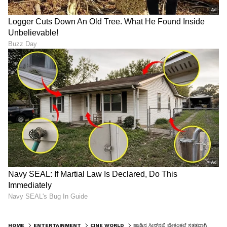
HOME
ENTERTAINMENT
CINE WORLD
ಹಾಡಿನ ಸೀನ್‌ನಲ್ಲಿ ಬೇಕಂತಲೆ ಸತತವಾಗಿ ಮುತ್ತಿಟ್ಟ ಸಹ ನಟ, ಅಸಹಾಯಕತೆ ನೆನೆದು ಕಣ್ಣೀರಿಟ್ಟ ನಟಿ