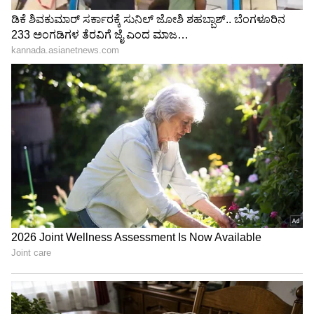
Kiss: ಯಶ್ ಮೇಲೆ UP ಸುಂದರಿಗೆ ಲವ್.. ರಾಕಿಂಗ್
ಸ್ಟಾರ್ ಕಟೌಟ್‌ಗೆ ಕಿಸ್ ಕೊಟ್ಟ ಲೇಡಿ ಫ್ಯಾನ್; ವಿಡಿಯೋ
ವೈರಲ್!
ಇನ್ನೂರು ಜನರ ಮುಂದೆ ಮೊದಲ ಕಿಸ್ ಮಾಡಿದ್ದ
ರಶ್ಮಿಕಾ.. ಆ 'Kiss' ವೈರಲ್ ಆಗಿತ್ತು; ಈಗ ವಿಜಯ್ ಜೊತೆ
ಮದುವೆ!
3
6
Image Credit :
Instagram
ರೊಮ್ಯಾನ್ಸ್ ಮಾಡಿದಾಗ ಕಣ್ಣೀರಿಟ್ಟೆ