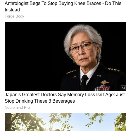
Image Credit :
Instagram
ನೋವು ತೋಡಿಕೊಂಡ ಬಾಲಿವುಡ್ ನಟಿ
ಫಿಲ್ಮ್‌ಪೇರ್ ಸಂದರ್ಶನದಲ್ಲಿ ನಟಿ ಪ್ರಿಯಾ ಕೆಲ ಸ್ಫೋಟಕ
ಘಟನೆಗಳನ್ನು ಬಿಚ್ಚಿಟ್ಟಿದ್ದಾರೆ. ಹಾಡಿನ ಸೀನ್ ಚಿತ್ರೀಕರಣ
ಮಾಡಬೇಕಿತ್ತು. ಆರಂಭದಲ್ಲೇ ಸಂಪೂರ್ಣ ಸ್ಕ್ರಿಪ್ಟ್ ಕೇಳಿಸಿದ್ದೇನೆ,
ಓದಿದ್ದೇನೆ, ಪ್ರತಿ ಸೀನ್ ಕುರಿತು ತಿಳಿದುಕೊಂಡಿದ್ದೆ. ಎಲ್ಲೂ ಕೂಡ
ಕಿಸ್ಸಿಂಗ್, ಅತೀಯಾದ ರೊಮ್ಯಾನ್ಸ್ ಇರಲಿಲ್ಲ. ಆದರೆ ಹಾಡಿನ
ಸೀನ್ ಇಂಪ್ರೂವೈಸೇಶನ್ ಮಾಡುವ ನೆಪದಲ್ಲಿ ನಟ ನನ್ನ
ಮೇಲೆ ಸತತವಾಗಿ ಮುತ್ತಿಟ್ಟ, ಚುಂಬಿಸಲು ಯತ್ನಿಸಿದ ಎಂದು
ಪ್ರಿಯಾ ಹೇಳಿದ್ದಾರೆ.