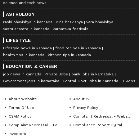
science and tech news
ASTROLOGY
rashi bhavishya in kannada
dina bhavishya
vara bhavishya
vastu shastra in kannada
karnataka festivals
LIFESTYLE
Lifestyle news in kannada
food recipes in kannada
health tips in kannada
kitchen tips in kannada
EDUCATION & CAREER
job news in kannada
Private Jobs
bank jobs in karnataka
Government jobs in karnataka
Central Govt Jobs in Kannada
IT Jobs
About Website
About Tv
Terms Of Use
Privacy Policy
CSAM Policy
Complaint Redressal - Website
Complaint Redressal - TV
Compliance Report Digital
Investors