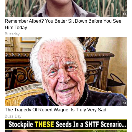
ಮಿಥುನ್ ಚಕ್ರವರ್ತಿ ಆರೋಗ್ಯದಲ್ಲಿ
Yash Toxic Trailer Launch:
ಏರುಪೇರು; ಆಸ್ಪತ್ರೆಗೆ ಭೇಟಿ ನೀಡಿ
ಯಶ್ ಸಿನಿಮಾ 'ಟಾಕ್ಸಿಕ್' ಟ್ರೇಲರ್‌
ಆರೋಗ್ಯ ವಿಚಾರಿಸಿದ CM
ಲಾಂಚ್‌- ಬೆಂಗಳೂರಿಗೆ ಬಂದಿಳಿದ
ಶುಭೇಂದು ಅಧಿಕಾರಿ
ಚೆಲುವೆ ಹುಮಾ ಖುರೇಷಿ!
Saif Ali Khan: ಅಣ್ಣನ ಸೀಕ್ರೆಟ್
ಎಲ್ಲಿಂದ ಎಲ್ಲಿಗೆ ಲಿಂಕ್? 'ಕೇಸರಿ