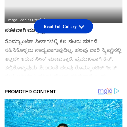
Image Credit :
StockPhoto
Read Full Gallery
ಸತತವಾಗಿ ಮುತ್ತಿಟ್ಟ ನಟ
ರೊಮ್ಯಾಂಟಿಕ್ ಸೀನ್‌ಗಳಲ್ಲಿ ಕೆಲ ನಟರು ವರ್ತನೆ
ಸಹಿಸಿಕೊಳ್ಳಲು ಸಾಧ್ಯವಾಗುವುದಿಲ್ಲ. ಹಲವು ಬಾರಿ ಸ್ಕ್ರಿಪ್ಟ್‌ನಲ್ಲಿ
ಇಲ್ಲದೇ ಇರುವ ಸೀನ್ ಮಾಡುತ್ತಾರೆ. ಪ್ರಮುಖವಾಗಿ ಕಿಸ್,
ತಬ್ಬಿಕೊಳ್ಳುವುದು ಸೇರಿದಂತೆ ಹಲವು ರೊಮ್ಯಾಂಟಿಕ್ ಸೀನ್
ವೇಳೆ ಅತಿಯಾಗಿ ವರ್ತಿಸಿ ನೋವು ತರಿಸುತ್ತಾರೆ ಎಂದು
ಮುನ್ನಾ ಬಾಯಿ ಎಂಬಿಬಿಎಸ್ ನಟಿ ಪ್ರಿಯಾ ಬಾಪಟ್
ಹೇಳಿದ್ದಾರೆ. ಇದೇ ವೇಳೆ ಸಹ ನಟ ತನ್ನ ಮೇಲೆ ಸತತವಾಗಿ
ಮುತ್ತಿಟ್ಟ ಘಟನೆಯೊಂದನ್ನು ಬಹಿರಂಗಪಡಿಸಿದ್ದಾರೆ.
ಸಮಗ್ರ ಸುದ್ದಿ ಮೂಲವನ್ನಾಗಿ asianet suvarna news ಅನ್ನು
ಆಯ್ಕೆ ಮಾಡಿಕೊಳ್ಳಿ