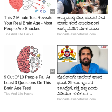
ನಟಿಯರು, ನಿರ್ದೇಶಕರು ಸೇರಿದಂತೆ ಹಲವರಿಗೆ ಒಂದೇ
ಹೊಟೆಲ್‌ನಲ್ಲಿ ಬೇರೆ ಬೇರೆ ಕೊಠಡಿ ಬುಕ್ ಮಾಡಲಾಗಿತ್ತು. ಸಹ
ಪ್ರತಿ ದಿನ ರಾತ್ರಿ ಡಿನ್ನರ್‌ಗೆ ಕೋಣೆಗೆ ಬರುವಂತೆ ಸೂಚಿಸಿದ್ದ.
ಹಲವು ಬಾರಿ ಆತನ ಮನವಿ ತಿರಸ್ಕರಿಸಲಾಗಿತ್ತು. ಕೊನೆಗೆ ಆತ
ತನ್ನ ಕೋಣೆಗೆ ಬಂದು ಬಾಗಿಲು ಬಡಿದಿದ್ದ. ಇದು ನನಗೆ
ಮತ್ತಷ್ಟು ಆತಂಕ ಹೆಚ್ಚಿಸಿತ್ತು ಎಂದಿದ್ದಾರೆ.
5
6
Image Credit :
StockPhoto
ಕರೆ ಮಾಡಿ ನೆರವು ಕೇಳಿದ ನಟಿ