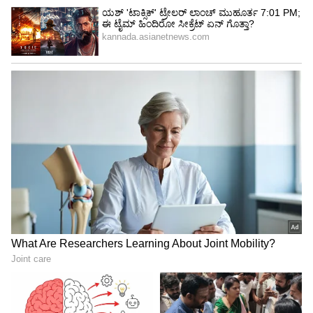
4
6
Image Credit :
StockPhoto
ಒಂದೇ ಹೊಟೆಲ್‌ನಲ್ಲಿ ತಂಗಿದ್ದಾಗ ಏನಾಯಿತು?
ಭೋಪಾಲ್‌ನಲ್ಲಿ ಸಾಂಗ್ ಶೂಟಿಂಗ್‌ ನಡೆಯುತ್ತಿತ್ತು. ನಟ