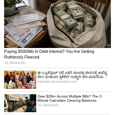
ಸಿನಿ ಕರಿಯರ್‌ನ ಆರಂಭಿಕ ದಿನಗಳಲ್ಲೇ ಈ ಅನುಭವವಾಗಿತ್ತು.
ನಾನು ಪ್ರತಿಭಟಿಸಲು ಆಗದೆ, ನಟನನ್ನು ದೂರ ತಳ್ಳಲು ಆಗದೆ
ನಿಲ್ಲಬೇಕಾಯಿತು. ಅಳು, ನೋವು, ಹಿಂಸೆ ಎಲ್ಲವೂ ಉಮ್ಮಳಿಸಿ
ಬಂದಿತ್ತು. ನಾನು ಅಸಹಾಯಕನಾಗಿದ್ದೆ. ನಿರ್ದೇಶಕರು ಕಟ್
ಹೇಳಲಿಲ್ಲ. ಈ ರೀತಿ ಬೇಡ ಎನ್ನಲಿಲ್ಲ. ಸೀನ್‌ನಲ್ಲಿ ಇಲ್ಲದೇ
ಇರುವ ರೊಮ್ಯಾನ್ಸ್ ಮಾಡಿದಾಗ, ತಬ್ಬಿಕೊಂಡು ಮುತ್ತಿಡುವಾಗ
ನಾನು ಕಣ್ಣೀರು ಒರೆಸೆಕೊಂಡು ನಟಿಸಬೇಕಾಯಿತು ಎಂದು
ಪ್ರಿಯಾ ಹೇಳಿದ್ದಾರೆ.