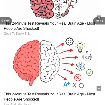
PREV
NEXT
6
6
Image Credit :
StockPhoto
ಬಲೆಗೆ ಬೀಳಿಸುತ್ತಾರೆ
ಸಿನಿಮಾ ಹಿನ್ನಲೆ, ರಾಜಕಾರಣಿ, ಪ್ರಮುಖ ನಾಯಕರ
ಬೆಂಬಲವಿಲ್ಲದೆ ಹಲವರು ಸಿನಿಮಾಗೆ ಬರುತ್ತಾರೆ. ಪ್ರತಿಭಾನ್ವಿತ