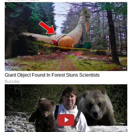
ನಟಿಯರನ್ನು ಆರಂಭದಲ್ಲೇ ಏನೆಲ್ಲಾ ಮಾಡಿ ಬಲೆಗೆ
ಬೀಳಿಸುತ್ತಾರೆ. ಮನೆಬಿಟ್ಟು ಬಂದಿರುತ್ತಾರೆ, ಕರಿಯರ್ ಎಂದೆಲ್ಲಾ
ಕನಸಿಟ್ಟುಕೊಂಡಿರುತ್ತಾರೆ. ಈ ವೇಳೆ ಸಹಕರಿಸಿ ಕೊನೆಗೆ ನರಕ
ಅನುಭವಿಸುತ್ತಾರೆ ಎಂದು ಪ್ರಿಯಾ ಹೇಳಿದ್ದಾರೆ.
LATEST VIDEOS
ABOUT THE AUTHOR