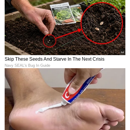
ಮದುವೆಗೆ ತಂಗಿಯರಿಗೇ ಇರಲಿಲ್ವಾ
ಬಣ್ಣ'ದ ಉಡುಪು ಧರಿಸಿದ್ದಕ್ಕೆ
ಎಂಟ್ರಿ? ಶಾಕ್ ಆಗಿತ್ತು ಇಡೀ
ವಿಚಿತ್ರ ಪ್ರಶ್ನೆ, 'ಕಣ್ಸನ್ನೆ' ಬೆಡಗಿಯ
ಫ್ಯಾಮಿಲಿ!
ಸಖತ್ ರಿಪ್ಲೈ ವೈರಲ್!
LATEST VIDEOS
"ರಾಜಕೀಯ ಬೇಡ, ಸಿನಿಮಾನೇ ಪ್ರಾಣ":
ಕನಕೋತ್ಸವದಲ್ಲಿ ರಿಷಬ್ ಶೆಟ್ಟಿ | Rishab
Shetty speech | Suvarna News
ಶೇ.50 ರಿಂದ ಶೇ.18 ಕ್ಕೆ TAX ಇಳಿಕೆ: ಮೋದಿ-
ಟ್ರಂಪ್ ಐತಿಹಾಸಿಕ ಒಪ್ಪಂದ | India US
Trade Deal | Party Rounds