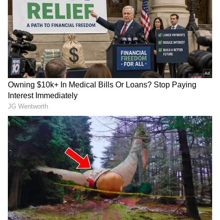
7
Image Credit :
X
AI ಗಾಗಿ ಎಐಗಾಗಿ ಮಾನವ ಉದ್ಯೋಗಗಳಿಗೆ ಮೆಟಾ ಕತ್ತರಿ!
ಕೃತಕ ಬುದ್ಧಿಮತ್ತೆ (AI) ಅಳವಡಿಕೆಗೆ ಮೆಟಾ ಈಗ ಭಾರೀ
ಆದ್ಯತೆ ನೀಡುತ್ತಿದೆ. ಇದೇ ಕಾರಣದಿಂದ ಸಾವಿರಾರು
ಉದ್ಯೋಗಿಗಳನ್ನು ಕಡಿತಗೊಳಿಸಿ, ಕಂಪನಿಯ ಭವಿಷ್ಯವನ್ನು
ಎಐ ಆಧಾರಿತ ವ್ಯವಸ್ಥೆಗಳತ್ತ ತಿರುಗಿಸಲಾಗುತ್ತಿದೆ.