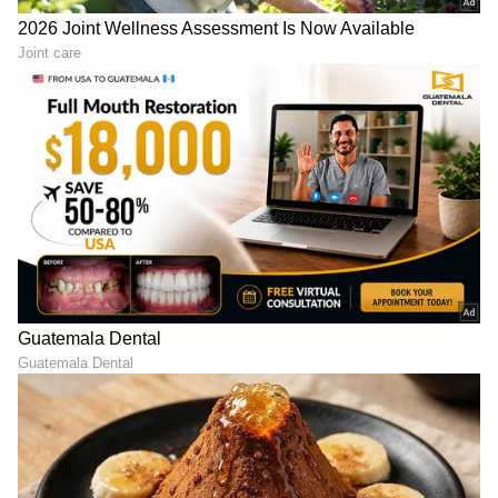
ಆಗ 90 ಲಕ್ಷದ ಮಾವು, ಈಗ
ಹಳೆಯ ಚಿನ್ನಕ್ಕೆ ಶುಭಕಾಲ,
ಚಿನ್ನದ ಬಟ್ಟೆ: ಲೇಡಿ ಗಾಗಾ ಡ್ರೆಸ್​
ಭಾರತದ ಗ್ರಾಹಕರ ಬುದ್ದಿವಂತಿಕೆ
ನಲ್ಲಿ ಮಿಂಚಿದ ಇಶಾ ಅಂಬಾನಿ
ಮೆಚ್ಚಿದ ಮಾರುಕಟ್ಟೆ ತಜ್ಞರು!
ಲುಕ್​ಗೆ ಸುಸ್ತಾದ ಫ್ಯಾಷನ್​ ಲೋಕ
LATEST VIDEOS
"ರಾಜಕೀಯ ಬೇಡ, ಸಿನಿಮಾನೇ ಪ್ರಾಣ":
ಕನಕೋತ್ಸವದಲ್ಲಿ ರಿಷಬ್ ಶೆಟ್ಟಿ | Rishab
Shetty speech | Suvarna News
ಶೇ.50 ರಿಂದ ಶೇ.18 ಕ್ಕೆ TAX ಇಳಿಕೆ: ಮೋದಿ-
ಟ್ರಂಪ್ ಐತಿಹಾಸಿಕ ಒಪ್ಪಂದ | India US
Trade Deal | Party Rounds