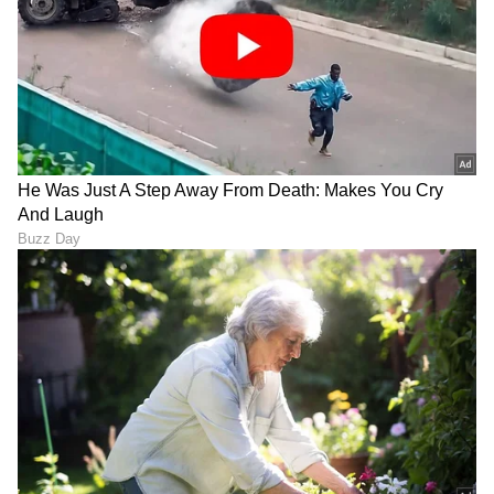
DOWNLOAD APP
RECOMMENDED STORIES
ನಿವೃತ್ತಿ ನಂತರದ ನೆಮ್ಮದಿ
ಪಿಎಫ್ ಆಫೀಸ್‌ಗೆ ಅಲೆಯುವ
ಜೀವನಕ್ಕೆ ಬರೀ ಪಿಎಫ್‌ ಹಣ
ಜಂಜಾಟ ಇರಲ್ಲ: ವಾಟ್ಸಾಪ್‌ನಲ್ಲೇ
ಸಾಕಾ, ಏನಂತಾರೆ ಆರ್ಥಿಕ ತಜ್ಞರು!
ಸಿಗಲಿದೆ ಬ್ಯಾಲೆನ್ಸ್, ಕ್ಲೈಮ್
ಸ್ಟೇಟಸ್ ವಿವರ