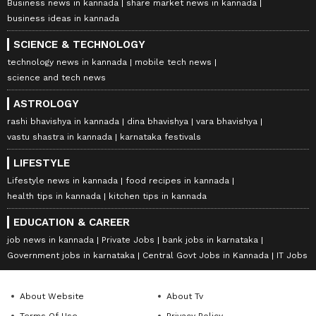
Business news in kannada
share market news in kannada
business ideas in kannada
SCIENCE & TECHNOLOGY
technology news in kannada
mobile tech news
science and tech news
ASTROLOGY
rashi bhavishya in kannada
dina bhavishya
vara bhavishya
vastu shastra in kannada
karnataka festivals
LIFESTYLE
Lifestyle news in kannada
food recipes in kannada
health tips in kannada
kitchen tips in kannada
EDUCATION & CAREER
job news in kannada
Private Jobs
bank jobs in karnataka
Government jobs in karnataka
Central Govt Jobs in Kannada
IT Jobs
About Website
About Tv
Terms Of Use
Privacy Policy