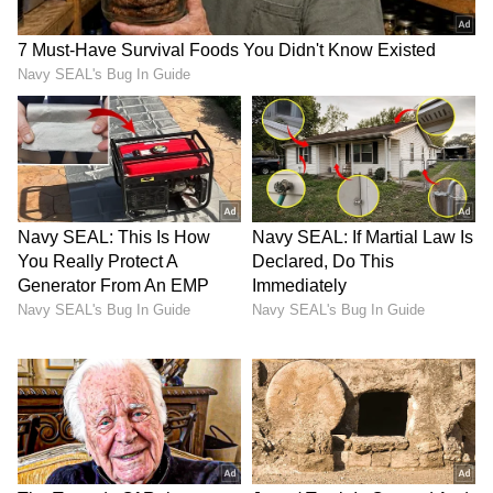
ಕೇವಲ ಉದ್ಯೋಗ ಕಡಿತ ಮಾತ್ರವಲ್ಲ, ಸುಮಾರು 7 ಸಾವಿರ
ಉದ್ಯೋಗಿಗಳನ್ನು ಹೊಸದಾಗಿ ರಚಿಸಲಾದ 4 ಎಐ ಆಧಾರಿತ
ಸಂಸ್ಥೆಗಳಿಗೆ ವರ್ಗಾವಣೆ ಮಾಡುವ ಯೋಜನೆಯೂ ಮೆಟಾ
ಕೈಗೊಂಡಿದೆ. ಉತ್ಪಾದಕತೆ ಹೆಚ್ಚಿಸುವ ಉದ್ದೇಶದಿಂದ ಈ ಹೆಜ್ಜೆ
ಇಡಲಾಗಿದೆ.