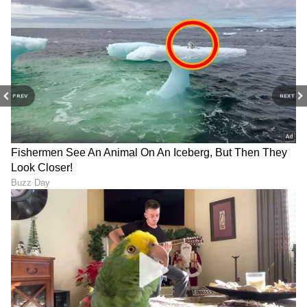
7
7
PREV
NEXT
Image Credit :
Shutterstock
‘ಮನೆಯಿಂದಲೇ ಕೆಲಸ ಮಾಡಿ ಎಂದ ಮೆಟಾ!
ಉದ್ಯೋಗ ಕಡಿತದ ಆತಂಕದ ನಡುವೆಯೇ, ಉತ್ತರ
ಅಮೆರಿಕದ ಉದ್ಯೋಗಿಗಳಿಗೆ ಬುಧವಾರ ಮನೆಯಿಂದಲೇ
ಕೆಲಸ ಮಾಡುವಂತೆ ಕಂಪನಿ ಸೂಚಿಸಿದೆ. ಇದರಿಂದ ಮೆಟಾದ
ಒಳಾಂಗಣ ಬದಲಾವಣೆಗಳು ಇನ್ನಷ್ಟು ವೇಗ ಪಡೆಯುತ್ತಿರುವ
ಸೂಚನೆ ಸಿಕ್ಕಿದೆ.