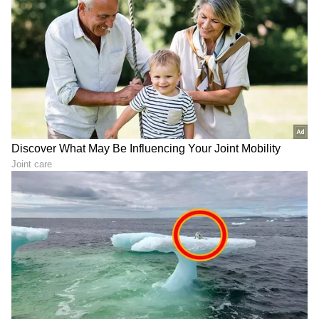
ವ್ಯವಹಾರ (
business ideas in kannada
) ,
ಬ್ಯಾಂಕಿಂಗ್ (
Banking News
), ಹಣಕಾಸು, ಭಾರತೀಯ
ಆರ್ಥಿಕತೆ, ಜಾಗತಿಕ ಮಾರುಕಟ್ಟೆ,
ಷೇರು ಮಾರುಕಟ್ಟೆ
,
ಹೂಡಿಕೆ ಸೇರಿದಂತೆ ಇನ್ನಿತರ ಮತ್ತು ಇತ್ತೀಚಿನ ಹಣಕಾಸಿನ
ಸುದ್ದಿಗಳನ್ನು ಏಷ್ಯಾನೆಟ್ ಸುವರ್ಣ ನ್ಯೂಸ್‌ನಲ್ಲಿ ಓದಿರಿ.
ABOUT THE AUTHOR
Ravi Janekal
RJ
ಪ್ರಸ್ತುತ, ಏಷಿಯಾನೆಟ್ ಸುವರ್ಣನ್ಯೂಸ್‌ನಲ್ಲಿ ಉಪ ಸಂಪಾದಕ.
ಪತ್ರಿಕೋದ್ಯಮದಲ್ಲಿ 8 ವರ್ಷಗಳ ಅನುಭವ. ವಾರ್ತಾ ಮತ್ತು