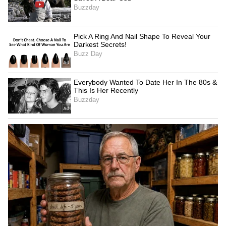
Meta ‘6 ಸಾವಿರ ನೇಮಕಾತಿಗೆ ಬ್ರೇಕ್‌!
ಇದಲ್ಲದೆ, ಈಗಾಗಲೇ ನಡೆಯಬೇಕಿದ್ದ ಸುಮಾರು 6 ಸಾವಿರ
ಹೊಸ ನೇಮಕಾತಿಗಳನ್ನು ಸ್ಥಗಿತಗೊಳಿಸಲು ಮೆಟಾ
ತೀರ್ಮಾನಿಸಿದೆ. ಟೆಕ್‌ ಕ್ಷೇತ್ರದಲ್ಲಿ ಉದ್ಯೋಗಾವಕಾಶಗಳ
ಮೇಲೆ ಇದರಿಂದ ದೊಡ್ಡ ಪರಿಣಾಮ ಬೀಳುವ ಸಾಧ್ಯತೆ ಇದೆ.
5
7
Image Credit :
ChatGPT
7 ಸಾವಿರ ಸಿಬ್ಬಂದಿಗೆ ಹೊಸ ಎಐ ಡ್ಯೂಟಿ!