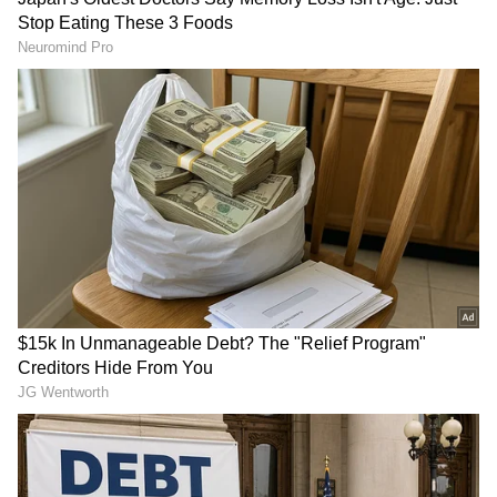
Related Articles
Meta AI ಫ್ಯಾನ್ಸ್ ಗೆ ಖುಷಿ ಸುದ್ದಿ,ಇನ್ಮುಂದೆ ನಿಮ್ಮ ಜೊತೆ
ಮಾತನಾಡ್ತಾರೆ ದೀಪಿಕಾ ಪಡುಕೋಣೆ
Layoff Story: ಕೆಲಸ ಹೋದ್ರೆ ಹೋಯ್ತು ಬಿಡಿ!
ಸರಿಯಾಗಿ ಪ್ಲಾನ್ ಮಾಡಿದ ಬೆಂಗಳೂರು ಒರಾಕಲ್
ಉದ್ಯೋಗಿಯ ಸಕ್ಸಸ್ ಸ್ಟೋರಿ ಇದು
3