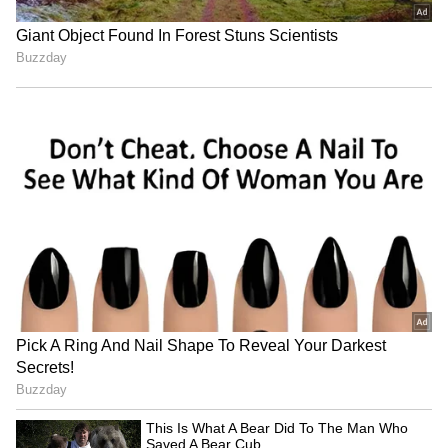
4
7
Image Credit :
X