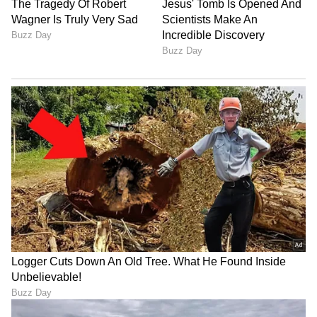
6
7
Image Credit :
ChatGPT
14 ಲಕ್ಷ ಕೋಟಿ ರೂ. ವೆಚ್ಚದಲ್ಲಿ ಎಐಗೆ ಸಿಂಹಪಾಲು!
2026ರೊಳಗೆ ಮೆಟಾ ಮಾಡಲಿರುವ ಭಾರಿ ಹೂಡಿಕೆಯಲ್ಲಿ
ಹೆಚ್ಚಿನ ಮೊತ್ತವನ್ನು ಎಐ ಅಭಿವೃದ್ಧಿಗೆ ಮೀಸಲಿಡಲಾಗಿದೆ.
ಭವಿಷ್ಯದ ಟೆಕ್‌ ಯುದ್ಧದಲ್ಲಿ ಮುನ್ನಡೆಯಲು ಕಂಪನಿ ಬೃಹತ್‌
ಯೋಜನೆ ರೂಪಿಸಿದೆ.