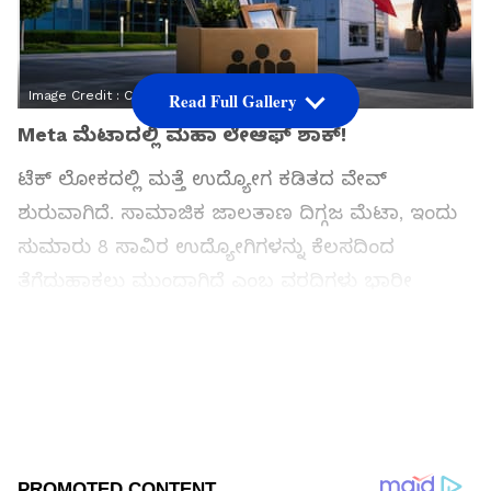
Image Credit :
Chatgpt
Read Full Gallery
Meta ಮೆಟಾದಲ್ಲಿ ಮಹಾ ಲೇಆಫ್‌ ಶಾಕ್‌!
ಟೆಕ್‌ ಲೋಕದಲ್ಲಿ ಮತ್ತೆ ಉದ್ಯೋಗ ಕಡಿತದ ವೇವ್
ಶುರುವಾಗಿದೆ. ಸಾಮಾಜಿಕ ಜಾಲತಾಣ ದಿಗ್ಗಜ ಮೆಟಾ, ಇಂದು
ಸುಮಾರು 8 ಸಾವಿರ ಉದ್ಯೋಗಿಗಳನ್ನು ಕೆಲಸದಿಂದ
ತೆಗೆದುಹಾಕಲು ಮುಂದಾಗಿದೆ ಎಂಬ ವರದಿಗಳು ಭಾರೀ
ಚರ್ಚೆಗೆ ಕಾರಣವಾಗಿವೆ.
Add Asianetnews Kannada as a Preferred
Source