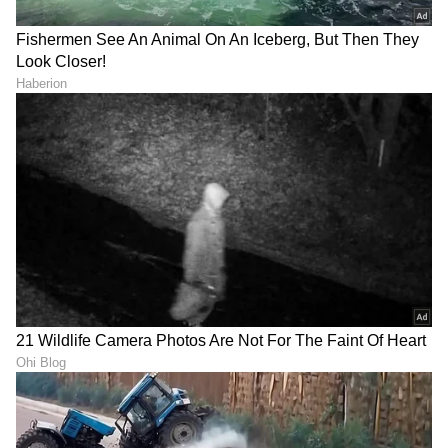
ಸಾರ್ವಜನಿಕ ಸಂಪರ್ಕ ಇಲಾಖೆಯಲ್ಲಿ ನ್ಯೂಸ್ ಮಾನಿಟರಿಂಗ್ ಆಗಿ
ಹಲವು ವರ್ಷಗಳ ಸೇವೆ, ಕೊರೊನಾ ವಾರಿಯರ್ಸ್ ಅವಾರ್ಡ್,
ವ್ಯವಹಾರ
ಮೂಲತಃ ರಾಯಚೂರು ಜಿಲ್ಲೆಯ ಜಾನೇಕಲ್ ಗ್ರಾಮದವರಾದ ಇವರು
ಕೃತಕ ಬುದ್ಧಿಮತ್ತೆ
ಫೇಸ್ಬುಕ್
ಓದು, ಬರೆವಣಿಗೆ ಮತ್ತು ಸಾಹಿತ್ಯಾಸಕ್ತರು.