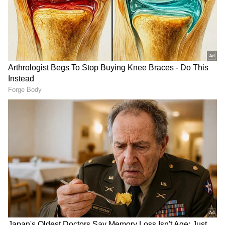
Image Credit :
X
Meta 78 ಸಾವಿರ ಉದ್ಯೋಗಿಗಳಲ್ಲಿ ಶೇ.10ರಷ್ಟು ಹೊರಗೆ!
ಮೆಟಾದ ಒಟ್ಟು 78 ಸಾವಿರ ಸಿಬ್ಬಂದಿಯಲ್ಲಿ ಸುಮಾರು
ಶೇ.10ರಷ್ಟು ಜನರಿಗೆ ಗೇಟ್‌ಪಾಸ್‌ ನೀಡಲಾಗುತ್ತಿದೆ. ಕಂಪನಿಯ
ಪುನರ್‌ವ್ಯವಸ್ಥೆ ಹಾಗೂ ವೆಚ್ಚ ಕಡಿತದ ಭಾಗವಾಗಿ ಈ ನಿರ್ಧಾರ
ಕೈಗೊಳ್ಳಲಾಗಿದೆ ಎನ್ನಲಾಗಿದೆ.