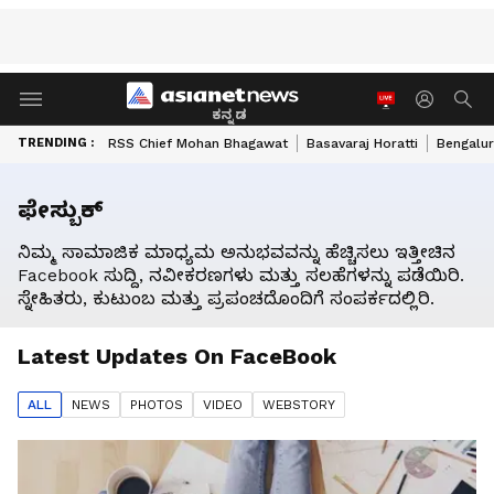
ಕನ್ನಡ
TRENDING :
RSS Chief Mohan Bhagawat
Basavaraj Horatti
Bengalur
ಫೇಸ್ಬುಕ್
ನಿಮ್ಮ ಸಾಮಾಜಿಕ ಮಾಧ್ಯಮ ಅನುಭವವನ್ನು ಹೆಚ್ಚಿಸಲು ಇತ್ತೀಚಿನ
Facebook ಸುದ್ದಿ, ನವೀಕರಣಗಳು ಮತ್ತು ಸಲಹೆಗಳನ್ನು ಪಡೆಯಿರಿ.
ಸ್ನೇಹಿತರು, ಕುಟುಂಬ ಮತ್ತು ಪ್ರಪಂಚದೊಂದಿಗೆ ಸಂಪರ್ಕದಲ್ಲಿರಿ.
Latest Updates On
FaceBook
ALL
NEWS
PHOTO
S
VIDEO
WEBSTORY