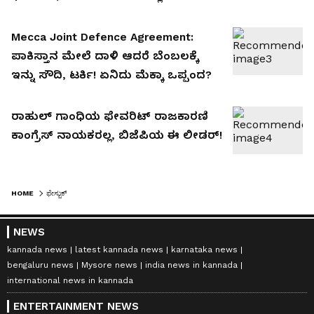
Mecca Joint Defence Agreement:
ಪಾಕಿಸ್ತಾನ ಮೇಲೆ ದಾಳಿ ಆದರೆ ಬೆಂಬಲಕ್ಕೆ
ಇನ್ನು ಸೌದಿ, ಟರ್ಕಿ! ಏನಿದು ಮೆಕ್ಕಾ ಒಪ್ಪಂದ?
ರಾಹುಲ್ ಗಾಂಧಿಯ ಫೇವರಿಟ್ ರಾಜಕಾರಣಿ
ಕಾಂಗ್ರೆಸ್ ನಾಯಕರಲ್ಲ, ಬಿಜೆಪಿಯ ಈ ಲೀಡರ್!
HOME
ಫೇಸ್ಬುಕ್
NEWS
kannada news
latest kannada news
karnataka news
bengaluru news
Mysore news
india news in kannada
international news in kannada
ENTERTAINMENT NEWS