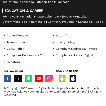
health tips in kannada
kitchen tips in kannada
EDUCATION & CAREER
job news in kannada
Private Jobs
bank jobs in karnataka
Government jobs in karnataka
Central Govt Jobs in Kannada
IT Jobs
About Website
About Tv
Terms Of Use
Privacy Policy
CSAM Policy
Complaint Redressal - Website
Complaint Redressal - TV
Compliance Report Digital
Investors
FOLLOW US ON
DOWNLOAD APP
© Copyright 2026 Asianxt Digital Technologies Private Limited (Formerly
known as Asianet News Media & Entertainment Private Limited) | All Rights
Reserved