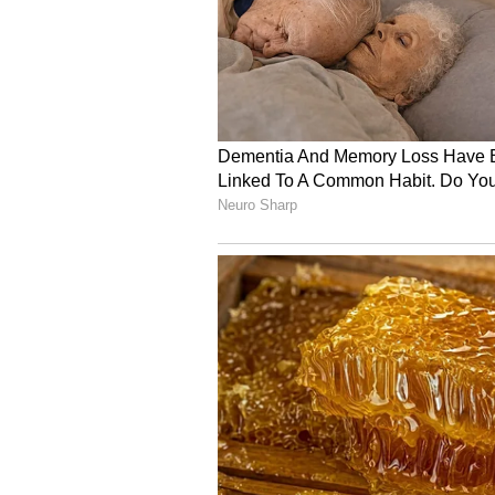
6
Image Credit :
AI Image
ಚಿನ್ನ ಮರುಬಳಕೆ (Gold Recycling) ಉದ
ಈ ಪ್ರವೃತ್ತಿಯು ಭಾರತದ ಸಂಘಟಿತ ಚಿನ್ನ ಮರು