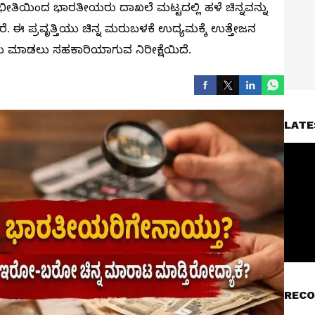
) ಭೀತಿಯಿಂದ ಭಾರತೀಯರು ದಾಖಲೆ ಮಟ್ಟದಲ್ಲಿ ಹಳೆ ಚಿನ್ನವನ್ನು
ದಾರೆ. ಈ ಪ್ರವೃತ್ತಿಯು ಚಿನ್ನ ಮರುಬಳಕೆ ಉದ್ಯಮಕ್ಕೆ ಉತ್ತೇಜನ
ೆ ಮಾಡಲು ಸಹಕಾರಿಯಾಗುವ ನಿರೀಕ್ಷೆಯಿದೆ.
LATE
RECO