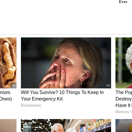
್ನು ನಗದೀಕರಿಸಿಕೊಳ್ಳಲು ಬಳಸಿಕೊಳ್ಳುತ್ತಿದ್ದಾರೆ' ಎಂದು IBJA
 ತಿಳಿಸಿದ್ದಾರೆ. ಬೆಲೆಗಳು ಮತ್ತಷ್ಟು ಕುಸಿಯಬಹುದು ಎಂಬ ಭೀತಿಯೇ