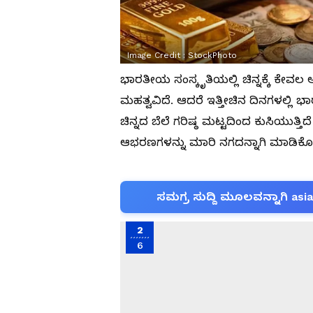
Image Credit :
StockPhoto
ಭಾರತೀಯ ಸಂಸ್ಕೃತಿಯಲ್ಲಿ ಚಿನ್ನಕ್ಕೆ ಕೇವ
ಮಹತ್ವವಿದೆ. ಆದರೆ ಇತ್ತೀಚಿನ ದಿನಗಳಲ್ಲಿ ಭಾ
ಚಿನ್ನದ ಬೆಲೆ ಗರಿಷ್ಠ ಮಟ್ಟದಿಂದ ಕುಸಿಯುತ್ತ
ಆಭರಣಗಳನ್ನು ಮಾರಿ ನಗದನ್ನಾಗಿ ಮಾಡಿಕೊಳ್ಳ
ಸಮಗ್ರ ಸುದ್ದಿ ಮೂಲವನ್ನಾಗಿ asi
2
6