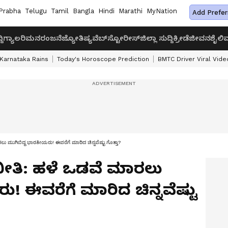
Prabha
Telugu
Tamil
Bangla
Hindi
Marathi
MyNation
Add Prefer
ದಿ
ಗ್ಯಾಲರಿ
ಮನರಂಜನೆ
ಜ್ಯೋತಿಷ್ಯ
ವೆಬ್‌ಸ್ಟೋರೀಸ್
ಜಿಲ್ಲಾ ಸುದ್ದಿ
ಕ್ರೀಡೆ
ಜೀವನಶೈಲಿ
ವ
Karnataka Rains
Today's Horoscope Prediction
BMTC Driver Viral Vide
ಲು ಮುಗಿಬಿದ್ದ ಭಾರತೀಯರು! ಈವರೆಗೆ ಮಾರಿದ ಚಿನ್ನವೆಷ್ಟು ಗೊತ್ತಾ?
 ಭೀತಿ: ಹಳೆ ಒಡವೆ ಮಾರಲು
! ಈವರೆಗೆ ಮಾರಿದ ಚಿನ್ನವೆಷ್ಟು