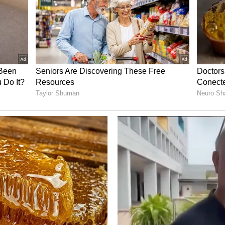
್ಯಮಕ್ಕೆ ಬೂಸ್ಟ್
ಬಳಕೆ ಕ್ಷೇತ್ರಕ್ಕೆ ಹೊಸ ಜೀವ ನೀಡಿದೆ. ಮುತ್ಹೂಟ್ ಎಕ್ಸಿಮ್