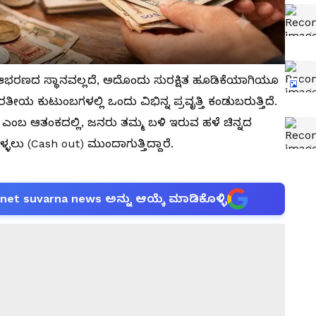
ಲ ಆಭರಣದ ಸ್ಥಾನವಲ್ಲದೆ, ಅದೊಂದು ಸುರಕ್ಷಿತ ಹೂಡಿಕೆಯಾಗಿಯೂ
ರತೀಯ ಕುಟುಂಬಗಳಲ್ಲಿ ಒಂದು ವಿಭಿನ್ನ ಪ್ರವೃತ್ತಿ ಕಂಡುಬರುತ್ತಿದೆ.
ಿದೆ ಎಂಬ ಆತಂಕದಲ್ಲಿ, ಜನರು ತಮ್ಮ ಬಳಿ ಇರುವ ಹಳೆ ಚಿನ್ನದ
ಲು (Cash out) ಮುಂದಾಗುತ್ತಿದ್ದಾರೆ.
anet suvarna news ಅನ್ನು ಆಯ್ಕೆ ಮಾಡಿಕೊಳ್ಳಿ