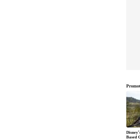
ಸ್ ಅಸೋಸಿಯೇಷನ್ (IBJA) ನೀಡಿರುವ ಅಂಕಿಅಂಶಗಳ ಪ್ರಕಾರ,
 50 ಟನ್ ಹಳೆ ಚಿನ್ನ ಮಾರಾಟವಾಗಿದೆ. ಇದು ಕಳೆದ ವರ್ಷದ ಇದೇ
ಹೆಚ್ಚಳವಾಗಿದೆ. ಸಾಮಾನ್ಯವಾಗಿ ಜನರು ಹಳೆ ಒಡವೆ ನೀಡಿ ಹೊಸ
ಜನರು ಆಭರಣಗಳ ಬದಲಿಗೆ ನೇರವಾಗಿ ಹಣವನ್ನು ಪಡೆಯಲು ಆಸಕ್ತಿ