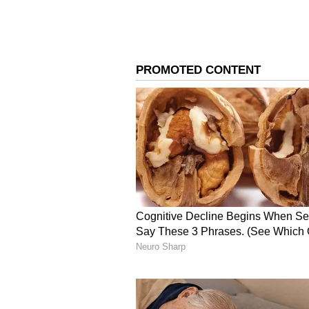
ತೋರುತ್ತಿದ್ದಾರೆ.
'ಭಾರತೀಯ ಗ್ರಾಹಕರು ಈಗಿನ ಹೆಚ್ಚಿನ ಬೆಲೆಯನ
ರಾಷ್ಟ್ರೀಯ ಕಾರ್ಯದರ್ಶಿ ಸುರೇಂದ್ರ ಮೆಹ್ತಾ
ಜನರನ್ನು ಈ ನಿರ್ಧಾರಕ್ಕೆ ತಳ್ಳುತ್ತಿದೆ.
4