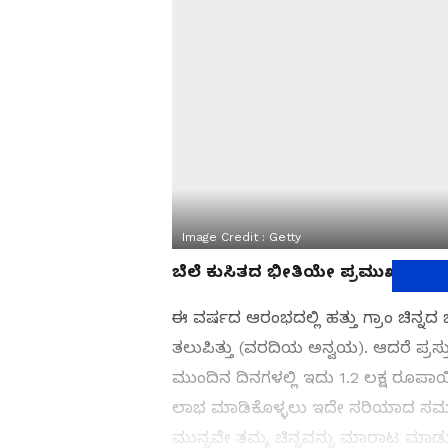
Image Credit :
Getty
ಬೆಲೆ ಕುಸಿತದ ಭೀತಿಯೇ ಪ್ರಮುಖ ಕಾರ
ಈ ವರ್ಷದ ಆರಂಭದಲ್ಲಿ ಹತ್ತು ಗ್ರಾಂ ಚಿನ್
ತಲುಪಿತ್ತು (ವರದಿಯ ಅನ್ವಯ). ಆದರೆ ಪ್ರಸ್ತ
ಮುಂದಿನ ದಿನಗಳಲ್ಲಿ ಇದು 1.2 ಲಕ್ಷ ರೂಪಾಯ
ಲಾಭ ಮಾಡಿಕೊಳ್ಳಲು ಇದೇ ಸರಿಯಾದ ಸಮಯ ಎ
ಮುನ್ನವೇ ತಮ್ಮ ಚಿನ್ನವನ್ನು ಮಾರಾಟ ಮಾಡುತ್ತ