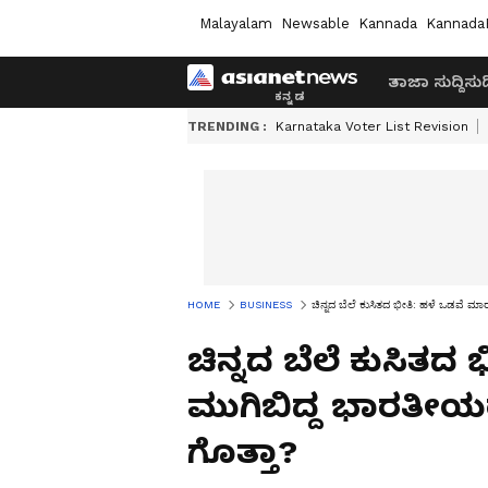
Malayalam
Newsable
Kannada
Kannada
ತಾಜಾ ಸುದ್ದಿ
ಸುದ್
TRENDING :
Karnataka Voter List Revision
HOME
BUSINESS
ಚಿನ್ನದ ಬೆಲೆ ಕುಸಿತದ ಭೀತಿ: ಹಳೆ ಒಡವೆ ಮಾರ
ಚಿನ್ನದ ಬೆಲೆ ಕುಸಿತದ
ಮುಗಿಬಿದ್ದ ಭಾರತೀಯರು
ಗೊತ್ತಾ?