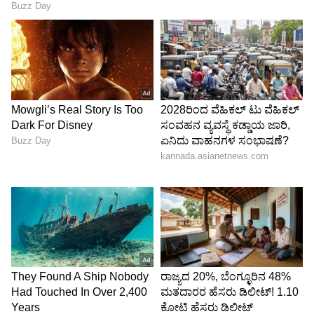
ಕಾಂಪ್ಯಾಕ್ಟ್ ಸ್ಮಾರ್ಟ್ ನೇಲ್ ಕಟ್ಟರ್
ನೀವು ಟ್ರಾವೆಲ್-ಫ್ರೆಂಡ್ಲಿ ಆಯ್ಕೆ ಹುಡುಕುತ್ತಿದ್ದರೆ, ಕಾಂಪ್ಯಾಕ್ಟ್
ಸ್ಮಾರ್ಟ್ ನೇಲ್ ಕಟ್ಟರ್ ಒಂದು ಉತ್ತಮ ಆಯ್ಕೆಯಾಗಿದೆ.
ಇದರ ಸಣ್ಣ ಗಾತ್ರದಿಂದಾಗಿ, ಇದನ್ನು ಸುಲಭವಾಗಿ ಬ್ಯಾಗ್
ಅಥವಾ ಪರ್ಸ್‌ನಲ್ಲಿ ಇಟ್ಟುಕೊಳ್ಳಬಹುದು. ಇದರಲ್ಲಿ ಎಲ್‌ಇಡಿ
ಲೈಟ್, ಆಟೋಮ್ಯಾಟಿಕ್ ಟ್ರಿಮ್ಮಿಂಗ್ ಮತ್ತು ನೇಲ್
ಫೈಲಿಂಗ್‌ನಂತಹ ಫೀಚರ್‌ಗಳು ಸಿಗುತ್ತವೆ. ಕೆಲವು
ಮಾಡೆಲ್‌ಗಳಲ್ಲಿ ಕರ್ವಿ ಡಿಸೈನ್ ಕೂಡ ಇರುತ್ತದೆ, ಇದರಿಂದ
ಉಗುರುಗಳನ್ನು ಬೇರೆ ಬೇರೆ ಆಕಾರದಲ್ಲಿ ಟ್ರಿಮ್
ಮಾಡಬಹುದು.
5
5