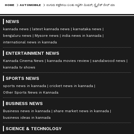
HOME
AUTOMOBILE
ಉಗುರು ಕತ್ತರಿಸಲು ಬಂತು ಸ್ಮಾರ್ಟ್ ಮಿಷನ್; ಸ್ಟೈಲಿಶ್ ನೇಲ್ ಮಾಡಿಕೊಳ್ಳೋರಿಗೆ ಹೇಳಿ ಮಾಡಿಸಿದ ಕಟ್ಟರ್!
NEWS
kannada news
latest kannada news
karnataka news
bengaluru news
Mysore news
india news in kannada
international news in kannada
ENTERTAINMENT NEWS
Kannada Cinema News
kannada movies review
sandalwood news
kannada tv shows
SPORTS NEWS
sports news in kannada
cricket news in kannada
Other Sports News in Kannada
BUSINESS NEWS
Business news in kannada
share market news in kannada
business ideas in kannada
SCIENCE & TECHNOLOGY