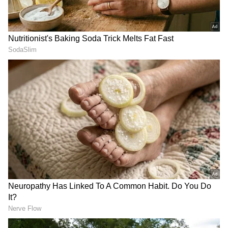
2
5
Image Credit :
Amazon.in
ಸ್ಮಾರ್ಟ್ ನೇಲ್ ಕಟ್ಟರ್ ಬಳಸುವುದು ಹೇಗೆ?
ಸ್ಮಾರ್ಟ್ ನೇಲ್ ಕಟ್ಟರ್ ಬಳಸುವುದು ತುಂಬಾ ಸುಲಭ.
ಮೊದಲು, ನಿಮ್ಮ ಉಗುರನ್ನು ಮೆಷಿನ್‌ನ ಸ್ಲಾಟ್‌ನಲ್ಲಿ ಇಡಿ.
ನಂತರ ಪವರ್ ಬಟನ್ ಆನ್ ಮಾಡಿ. ಮೆಷಿನ್ ಒಳಗಿರುವ
ತಿರುಗುವ ಬ್ಲೇಡ್ ಅಥವಾ ಗ್ರೈಂಡಿಂಗ್ ವೀಲ್ ನಿಧಾನವಾಗಿ
ಉಗುರನ್ನು ಟ್ರಿಮ್ ಮಾಡಲು ಶುರುಮಾಡುತ್ತದೆ. ಕತ್ತರಿಸಿದ