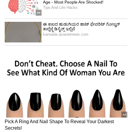
4
5
Image Credit :
Amazon.in