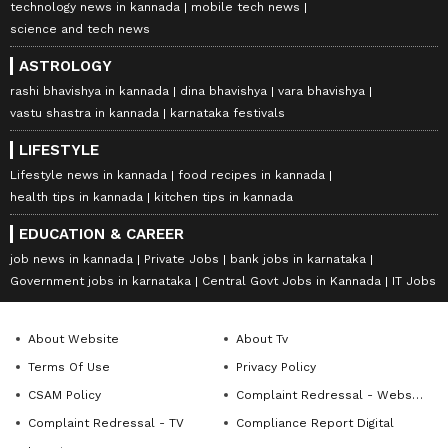
technology news in kannada
mobile tech news
science and tech news
ASTROLOGY
rashi bhavishya in kannada
dina bhavishya
vara bhavishya
vastu shastra in kannada
karnataka festivals
LIFESTYLE
Lifestyle news in kannada
food recipes in kannada
health tips in kannada
kitchen tips in kannada
EDUCATION & CAREER
job news in kannada
Private Jobs
bank jobs in karnataka
Government jobs in karnataka
Central Govt Jobs in Kannada
IT Jobs
About Website
About Tv
Terms Of Use
Privacy Policy
CSAM Policy
Complaint Redressal - Website
Complaint Redressal - TV
Compliance Report Digital