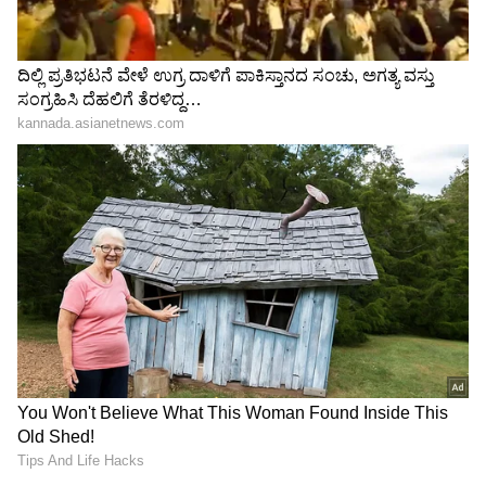
Related Articles
ಕರ್ನಾಟಕದಲ್ಲಿ ಬೇಟೆ, ಕೇರಳದಲ್ಲಿ ಹುಲಿ ಚರ್ಮ, ಹಲ್ಲು,
ಉಗುರು ಮಾರಾಟಕ್ಕೆ ಯತ್ನಿಸಿದ ಖದೀಮರ ಬಂಧನ
ರಾತ್ರಿ ಹೊತ್ತು ಉಗುರು ಕತ್ತರಿಸಬಾರದು ಅನ್ನೋದು
ಯಾಕೆ? ಇದರ ಹಿಂದಿದೆ ವೈಜ್ಞಾನಿಕ ಕಾರಣ!
3
5