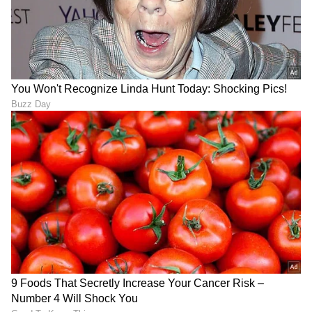
ABOUT THE AUTHOR
Sathish Kumar KH
SK
ವಿಜಯನಗರ ಜಿಲ್ಲೆ ಕಂದಗಲ್‌ಪುರ ಗ್ರಾಮದವನು ಮೂಲತಃ ಶಿಕ್ಷಕ.
ಆದರೆ, ಆಕರ್ಷಿಸಿದ್ದು ಪತ್ರಿಕೋದ್ಯಮ. ಎಂಟು ವರ್ಷಗಳಿಂದ
ಪ್ರಜಾವಾಣಿ, ವಿಜಯವಾಣಿ ನಂತರ ಇದೀಗ ಏಷ್ಯಾನೆಟ್ ಕನ್ನಡದಲ್ಲಿ
ಕಾರ್ಯನಿರ್ವಹಿಸುತ್ತಿದ್ದೇನೆ. ಕರ್ನಾಟಕ ರಾಜಕಾರಣ ನೆಚ್ಚಿನ ಕ್ಷೇತ್ರ.
ಆಟೋಮೊಬೈಲ್
ಡಿಜಿಟಲ್ ಮಾಧ್ಯಮಕ್ಕನುಗುಣವಾಗಿ ಶಿಕ್ಷಣ, ಆರೋಗ್ಯ, ಸಿನಿಮಾ
ತಂತ್ರಜ್ಞಾನ
ಗ್ಯಾಜೆಟ್‌ಗಳು
ಉಗುರು
ಸುದ್ದಿಗಳನ್ನೂ ಬರೆಯುತ್ತೇನೆ. ಕ್ರಿಕೆಟ್, ಕೃಷಿ ಇಷ್ಟ. ಓದು ನೆಚ್ಚಿನ
ಹವ್ಯಾಸ.