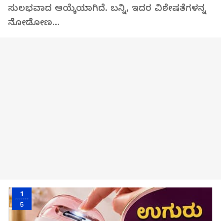
ಸುಲಭವಾದ ಆಯ್ಕೆಯಾಗಿದೆ. ಬನ್ನಿ, ಇದರ ವಿಶೇಷತೆಗಳನ್ನ
ನೋಡೋಣ...
1
5