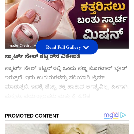
Image Credit :
Amazon
Read Full Gallery
ಸ್ಮಾರ್ಟ್ ನೇಲ್ ಕಟ್ಟರ್‌ನ ವಿಶೇಷತೆ
ಸ್ಮಾರ್ಟ್ ನೇಲ್ ಕಟ್ಟರ್‌ನಲ್ಲಿ ಒಂದು ಸಣ್ಣ ಮೋಟಾರ್ ಬ್ಲೇಡ್
ಇರುತ್ತದೆ. ಇದು ಉಗುರುಗಳನ್ನು ಸರಿಯಾಗಿ ಟ್ರಿಮ್
ಮಾಡುತ್ತದೆ. ಇದಕ್ಕೆ ಹೆಚ್ಚು ಶಕ್ತಿ ಹಾಕುವ ಅಗತ್ಯವಿಲ್ಲ. ಹೀಗಾಗಿ,
ಮಕ್ಕಳು, ವಯಸ್ಸಾದವರು ಮತ್ತು ಕೈ ಹಿಡಿತ
ದುರ್ಬಲವಾಗಿರುವ ಜನರಿಗೆ ಇದು ತುಂಬಾ ಉಪಯುಕ್ತವಾಗಿದೆ.
ಇದರ ದೊಡ್ಡ ವಿಶೇಷತೆ ಎಂದರೆ ಇನ್‌ಬಿಲ್ಟ್ ನೇಲ್ ಕಲೆಕ್ಟರ್.
ಉಗುರು ಕತ್ತರಿಸುವಾಗ, ಕತ್ತರಿಸಿದ ತುಂಡುಗಳು ಮೆಷಿನ್ ಒಳಗೆ
ಸಂಗ್ರಹವಾಗುತ್ತವೆ. ಇದರಿಂದ ಸುತ್ತಮುತ್ತ ಗಲೀಜಾಗುವುದಿಲ್ಲ