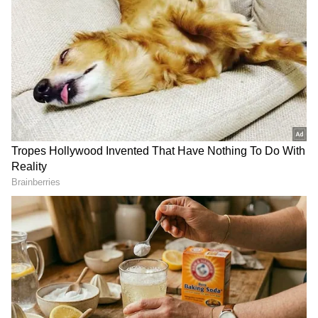
ಮತ್ತು ಸ್ವಚ್ಛತೆ ಕಾಪಾಡಬಹುದು.
ಸಮಗ್ರ ಸುದ್ದಿ ಮೂಲವನ್ನಾಗಿ asianet suvarna news ಅನ್ನು
ಆಯ್ಕೆ ಮಾಡಿಕೊಳ್ಳಿ