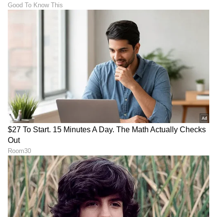
"ರಾಜಕೀಯ ಬೇಡ, ಸಿನಿಮಾನೇ ಪ್ರಾಣ":
ಕನಕೋತ್ಸವದಲ್ಲಿ ರಿಷಬ್ ಶೆಟ್ಟಿ | Rishab
Shetty speech | Suvarna News
ಶೇ.50 ರಿಂದ ಶೇ.18 ಕ್ಕೆ TAX ಇಳಿಕೆ: ಮೋದಿ-
ಟ್ರಂಪ್ ಐತಿಹಾಸಿಕ ಒಪ್ಪಂದ | India US
Trade Deal | Party Rounds