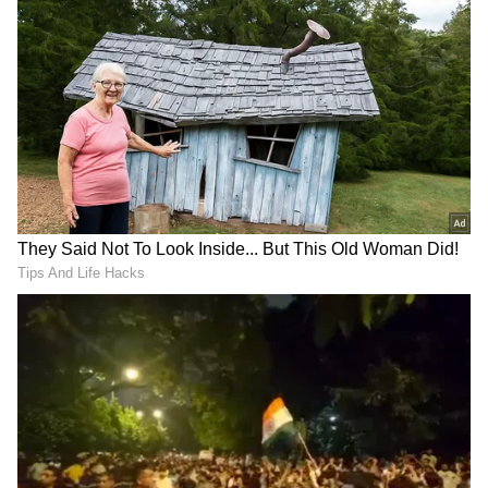
ಉಗುರುಗಳು ಮೆಷಿನ್‌ನ ಕಲೆಕ್ಷನ್ ಬಾಕ್ಸ್‌ನಲ್ಲಿ
ಜಮೆಯಾಗುತ್ತವೆ. ಟ್ರಿಮ್ಮಿಂಗ್ ಮುಗಿದ ನಂತರ, ಕಂಟೇನರ್
ಖಾಲಿ ಮಾಡಿ.