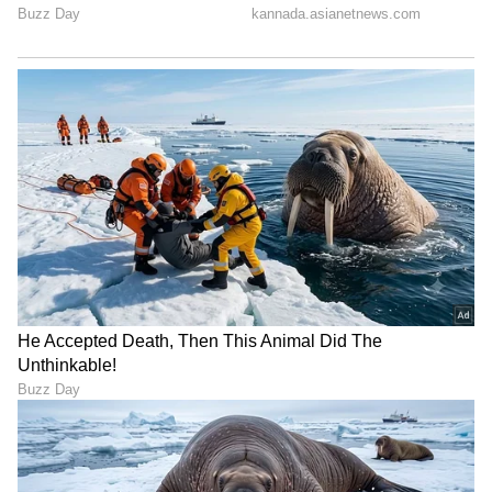
Image Credit :
Amazon.in
ಪ್ರೊಫೆಷನಲ್ ಸ್ಮಾರ್ಟ್ ನೇಲ್ ಕಟ್ಟರ್
ಪ್ರೊಫೆಷನಲ್ ಸ್ಮಾರ್ಟ್ ನೇಲ್ ಕಟ್ಟರ್‌ಗಳು ನೇಲ್ ಗ್ರೂಮಿಂಗ್
ಮಾಡುವವರಿಗೆ ಉತ್ತಮ. ಇವುಗಳಲ್ಲಿ ಆಟೋಮ್ಯಾಟಿಕ್ ನೇಲ್
ಕಟಿಂಗ್, ನೇಲ್ ಕಲೆಕ್ಟರ್, ನೇಲ್ ಫೈಲರ್ ಮತ್ತು ಪಾಲಿಶಿಂಗ್
ಸಿಸ್ಟಮ್‌ನಂತಹ ಹಲವು ಅಡ್ವಾನ್ಸ್ಡ್ ಫೀಚರ್‌ಗಳು ಇರುತ್ತವೆ.
ಇವು ಉಗುರುಗಳಿಗೆ ವಿಭಿನ್ನ ಆಕಾರ ನೀಡಲು ಮತ್ತು ಸ್ಮೂತ್
ಫಿನಿಶ್ ಕೊಡಲು ಸಹಾಯ ಮಾಡುತ್ತವೆ. ಇಂತಹ ಮಾಡೆಲ್‌ಗಳ
ಬೆಲೆ ಸುಮಾರು ₹1,299 ವರೆಗೆ ಇರಬಹುದು.
ಅತಿ ಹೆಚ್ಚು ಹುಡುಕಲ್ಪಟ್ಟ ಪ್ರಶ್ನೆಗಳು