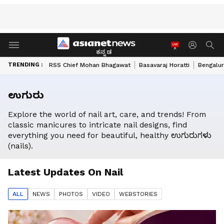
ಕನ್ನಡ
TRENDING :
RSS Chief Mohan Bhagawat
Basavaraj Horatti
Bengalur
ಉಗುರು
Explore the world of nail art, care, and trends! From
classic manicures to intricate nail designs, find
everything you need for beautiful, healthy ಉಗುರುಗಳು
(nails).
Latest Updates On
Nail
ALL
NEWS
PHOTO
S
VIDEO
WEBSTORIES