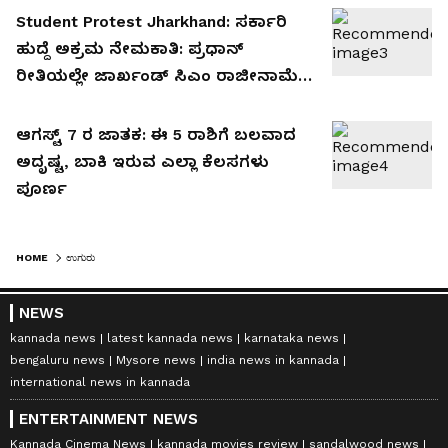
Student Protest Jharkhand: ಸರ್ಕಾರಿ
ಹುದ್ದೆ ಅಕ್ರಮ ನೇಮಕಾತಿ: ಪ್ರಧಾನ್‌
ರೀತಿಯಲ್ಲೇ ಜಾರ್ಖಂಡ್ ಸಿಎಂ ರಾಜೀನಾಮೆಗೆ
ಪಟ್ಟು!!
ಆಗಸ್ಟ್ 7 ರ ಜಾತಕ: ಈ 5 ರಾಶಿಗೆ ಬಲವಾದ
ಅದೃಷ್ಟ, ಬಾಕಿ ಇರುವ ಎಲ್ಲಾ ಕೆಲಸಗಳು
ಪೂರ್ಣ
HOME
ಉಗುರು
NEWS
kannada news
latest kannada news
karnataka news
bengaluru news
Mysore news
india news in kannada
international news in kannada
ENTERTAINMENT NEWS
Kannada Cinema News
kannada movies review
sandalwood news