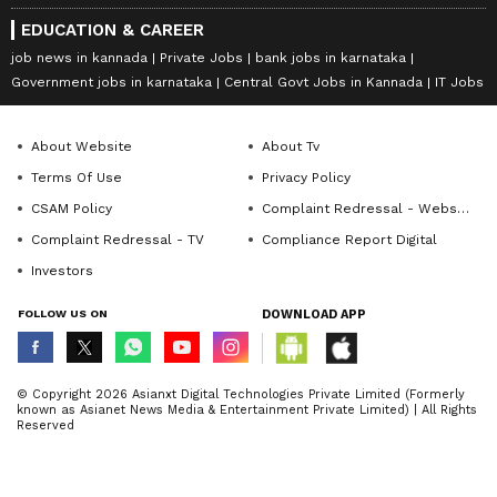
EDUCATION & CAREER
job news in kannada
Private Jobs
bank jobs in karnataka
Government jobs in karnataka
Central Govt Jobs in Kannada
IT Jobs
About Website
About Tv
Terms Of Use
Privacy Policy
CSAM Policy
Complaint Redressal - Website
Complaint Redressal - TV
Compliance Report Digital
Investors
FOLLOW US ON
DOWNLOAD APP
© Copyright 2026 Asianxt Digital Technologies Private Limited (Formerly
known as Asianet News Media & Entertainment Private Limited) | All Rights
Reserved