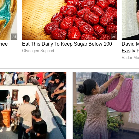
 ಅದನ್ನು ನೀರಿನಲ್ಲಿ ಒಂದೆರಡು ಬಾರಿ ತೊಳೆಯಿರಿ. ಇದರಿಂದ ಅದರ
ದುವಾಗಿ ಬರುತ್ತದೆ."
ವಿದ್ದರೆ, ಒಗ್ಗರಣೆಗೆ ಬಳಸುವ ಎಣ್ಣೆಯ ಪ್ರಮಾಣವನ್ನು ಕಡಿಮೆ
ಣ್ಣೆ ಬಳಸುವುದು ಇನ್ನು ಉತ್ತಮ.