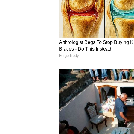
ಚಟ್ನಿ ಸ್ವಲ್ಪ ಕಹಿ ಎನಿಸಬಹುದು.
ಹಾಲು ತೆಗೆಯಿರಿ: ಪಪ್ಪಾಯಿ ಹೆಚ್ಚಿದ ಮೇಲೆ
'ಹಾಲು' ಅಥವಾ ಅಂಟು ಅಂಶ ಹೋಗಿ ಚಟ್ನಿ ಮೃ
ಕಡಿಮೆ ಎಣ್ಣೆ ಬಳಸಿ:
ತೂಕ ಇಳಿಸುವ ಉದ್ದೇಶ
ಮಾಡಿ. ಆಲಿವ್ ಆಯಿಲ್ ಅಥವಾ ಕೊಬ್ಬರಿ ಎ