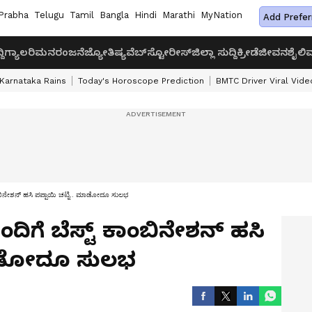
Prabha
Telugu
Tamil
Bangla
Hindi
Marathi
MyNation
Add Prefer
ದಿ
ಗ್ಯಾಲರಿ
ಮನರಂಜನೆ
ಜ್ಯೋತಿಷ್ಯ
ವೆಬ್‌ಸ್ಟೋರೀಸ್
ಜಿಲ್ಲಾ ಸುದ್ದಿ
ಕ್ರೀಡೆ
ಜೀವನಶೈಲಿ
ವ
Karnataka Rains
Today's Horoscope Prediction
BMTC Driver Viral Vide
ಾಂಬಿನೇಶನ್ ಹಸಿ ಪಪ್ಪಾಯಿ ಚಟ್ನಿ.. ಮಾಡೋದೂ ಸುಲಭ
ದಿಗೆ ಬೆಸ್ಟ್ ಕಾಂಬಿನೇಶನ್ ಹಸಿ
 ಮಾಡೋದೂ ಸುಲಭ