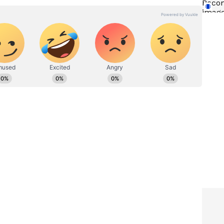
 ಶಿಕ್ಷಣ, ಆರೋಗ್ಯ, ಟ್ರೆಂಡಿಂಗ್‌, ಲೈಫ್‌ಸ್ಟೈಲ್‌ ಕುರಿತಾದ ವಿಷಯಗಳ
ವರ್ಣ ಡಿಜಿಟಲ್‌ ತಂಡದ ಭಾಗವಾಗಿ ವೃತ್ತಿ ಜೀವನ ಮುಂದುವರಿಸುತ್ತಿದ್ದೇನೆ.