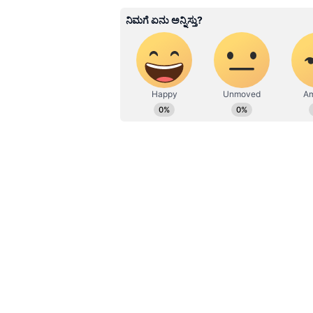
ವೆಬ್‌ಸೈಟ್‌ಗಳಲ್ಲಿ ರಾಜಕೀಯ, ಮನರಂಜನೆ,
ಲೇಖನಗಳನ್ನು ಬರೆದಿದ್ದೇನೆ.ಪ್ರಸ್ತುತ ಸು
Related Articles
ದೋಸೆ ಹಿಟ್ಟು ಬೇಗನೆ