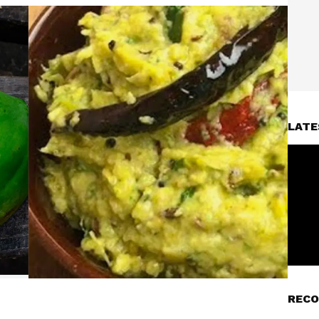
LATE
RECO