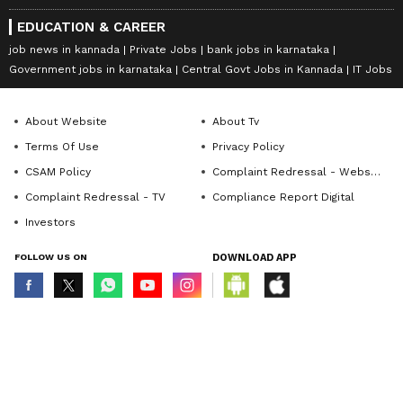
EDUCATION & CAREER
job news in kannada
Private Jobs
bank jobs in karnataka
Government jobs in karnataka
Central Govt Jobs in Kannada
IT Jobs
About Website
About Tv
Terms Of Use
Privacy Policy
CSAM Policy
Complaint Redressal - Website
Complaint Redressal - TV
Compliance Report Digital
Investors
FOLLOW US ON
DOWNLOAD APP
© Copyright 2026 Asianxt Digital Technologies Private Limited (Formerly
known as Asianet News Media & Entertainment Private Limited) | All Rights
Reserved