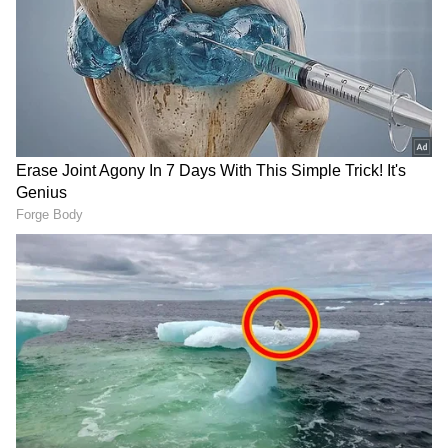
ಸೂರ್ಯಗ್ರಹಣದ ನಂತರ ಈ 4
ಸೂರ್ಯನ ಸಂಚಾರದಿಂದ ಈ 3
ರಾಶಿಚಕ್ರ ಚಿಹ್ನೆಗಳಿಗೆ ಸುವರ್ಣ ದಿನ,
ರಾಶಿಗಳಿಗೆ ಅದೃಷ್ಟದ ಸುರಿಮಳೆ;
ಮುಟ್ಟಿದ್ದೆಲ್ಲ ಚಿನ್ನ
ಇನ್ಮುಂದೆ ರಾಜಯೋಗ ಪಕ್ಕಾ!
LATEST VIDEOS
"ರಾಜಕೀಯ ಬೇಡ, ಸಿನಿಮಾನೇ ಪ್ರಾಣ":
ಕನಕೋತ್ಸವದಲ್ಲಿ ರಿಷಬ್ ಶೆಟ್ಟಿ | Rishab
Shetty speech | Suvarna News
ಶೇ.50 ರಿಂದ ಶೇ.18 ಕ್ಕೆ TAX ಇಳಿಕೆ: ಮೋದಿ-
ಟ್ರಂಪ್ ಐತಿಹಾಸಿಕ ಒಪ್ಪಂದ | India US
Trade Deal | Party Rounds