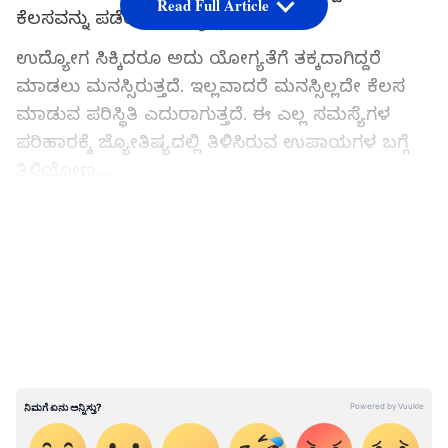
Read Full Article
ಕೆಲಸವನ್ನು ಪಡೆಯುವ ಅದೃಷ್ಟ ಸಿಗುತ್ತದೆ.
ಉದ್ಯೋಗ ಸಿಕ್ಕಿದರೂ ಅದು ಯೋಗ್ಯತೆಗೆ ತಕ್ಕದಾಗಿದ್ದರೆ
ಮಾಡಲು ಮನಸ್ಸಿರುತ್ತದೆ. ಇಲ್ಲವಾದರೆ ಮನಸ್ಸಿಲ್ಲದೇ ಕೆಲಸ
ಮಾಡುವ ಪರಿಸ್ಥಿತಿ ಎದುರಾಗುತ್ತದೆ. ಈ ಎಲ್ಲ ಸಮಸ್ಯೆಗಳ
ಪರಿಹಾರಕ್ಕೆ ಜ್ಯೋತಿಷ್ಯದಲ್ಲಿ ತಿಳಿಸಿರುವ ಉಪಾಯಗಳ ಬಗ್ಗೆ
ತಿಳಿಯೋಣ....
ಸೋಮವಾರ ಹೀಗೆ ಮಾಡಿ
LATEST VIDEOS
ದೇವರ ಮೊರೆ ಹೋದರೆ ಕಷ್ಟಗಳಿಂದ ಮುಕ್ತಿ ಸಿಗುವುದು
ಖಚಿತ. ಆದರೆ ಅದಕ್ಕೂ ಕೆಲವು ನಿಯಮಗಳಿರುತ್ತವೆ. ಆಯಾ
ದೇವರಿಗೆ ಪ್ರಿಯವಾಗಿರುವಂತೆ ಮಾಡಿದರೆ ಇಷ್ಟಾರ್ಥ
ಸಿದ್ಧಿಸುತ್ತದೆ. ಹಾಗಾಗಿ ಇಷ್ಟದ ಕೆಲಸ ಪಡೆಯಲು ಪ್ರತಿ ತಿಂಗಳ
ಮೊದಲ ಸೋಮವಾರದಂದು ಬಿಳಿ ಬಣ್ಣದ ವಸ್ತ್ರದಲ್ಲಿ ಕಪ್ಪು
ಅಕ್ಕಿಯನ್ನು ಹಾಕಿ ಅದನ್ನು ಕಾಳಿ ದೇವಸ್ಥಾನಕ್ಕೆ ಅರ್ಪಿಸಿ
ಪ್ರಾರ್ಥಿಸಿಕೊಳ್ಳಬೇಕು. ಕಾಳಿ ದೇವಿಯ ಪಾದಗಳ ಮೇಲಿಟ್ಟು
ಮನಸ್ಸಿನಲ್ಲಿರುವುದನ್ನು ಕೇಳಿಕೊಳ್ಳಬೇಕು. ಇದರಿಂದ ಕೆಲಸಕ್ಕೆ