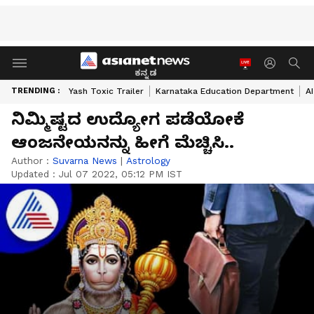
ಕನ್ನಡ
TRENDING :
Yash Toxic Trailer
Karnataka Education Department
A
ನಿಮ್ಮಿಷ್ಟದ ಉದ್ಯೋಗ ಪಡೆಯೋಕೆ
ಆಂಜನೇಯನನ್ನು ಹೀಗೆ ಮೆಚ್ಚಿಸಿ..
Author :
Suvarna News
|
Astrology
Updated :
Jul 07 2022, 05:12 PM IST