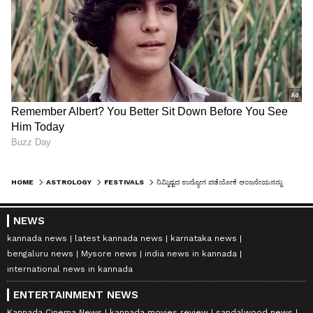
HOME
ASTROLOGY
FESTIVALS
ನಿಮ್ಮಿಷ್ಟದ ಉದ್ಯೋಗ ಪಡೆಯೋಕೆ ಆಂಜನೇಯನನ್ನು ಹೀಗೆ ಮೆಚ್ಚಿಸಿ..
NEWS
kannada news
latest kannada news
karnataka news
bengaluru news
Mysore news
india news in kannada
international news in kannada
ENTERTAINMENT NEWS
Kannada Cinema News
kannada movies review
sandalwood news