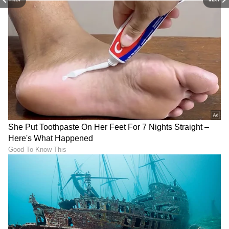
- ಎಣ್ಣೆ ಹಚ್ಚಿದ 24 ಗಂಟೆಗಳ ಒಳಗೆ ನಿಮ್ಮ ಕೂದಲನ್ನು
ತೊಳೆಯಿರಿ.
- ಸಲ್ಫೇಟ್ ಮುಕ್ತ ಮತ್ತು ಸೌಮ್ಯವಾದ ಶಾಂಪೂ ಬಳಸಿ ನಿಮ್ಮ
ಕೂದಲನ್ನು ತೊಳೆಯಿರಿ.
- ಎಣ್ಣೆ ಹಚ್ಚಿದ ನಂತರ ನಿಮ್ಮ ಕೂದಲನ್ನು ಬಿಗಿಯಾಗಿ
ಕಟ್ಟಬೇಡಿ.
ಕೂದಲಿನ ಬೆಳವಣಿಗೆಯನ್ನು ಹೆಚ್ಚಿಸಲು ಮತ್ತು ನಿಮ್ಮ
ಕೂದಲನ್ನು ಬಲಪಡಿಸಲು ನೀವು ಬಯಸಿದರೆ ಎಣ್ಣೆ
ಹಚ್ಚುವುದು ಅತ್ಯಗತ್ಯ. ರಾತ್ರಿಯಲ್ಲಿ ಎಣ್ಣೆ ಹಚ್ಚುವುದು ಹೆಚ್ಚು
ಪ್ರಯೋಜನಕಾರಿ ಎಂದು ಪರಿಗಣಿಸಲಾಗುತ್ತದೆ. ಆದರೆ
ಸಮಯದ ಕೊರತೆಯಿದ್ದರೆ, ಹಗಲಿನಲ್ಲಿ ಕೆಲವು ಗಂಟೆಗಳ ಕಾಲ
ಅದನ್ನು ಹಚ್ಚಬಹುದು. ಸರಿಯಾದ ಎಣ್ಣೆಯನ್ನು ಆರಿಸಿ,
ಸರಿಯಾದ ವಿಧಾನವನ್ನು ಅನುಸರಿಸಿ ಮತ್ತು ವಾರಕ್ಕೆ 1-2
ಬಾರಿ ನಿಯಮಿತವಾಗಿ ಈ ರೀತಿ ಮಾಡಿ, ಆಗ ನಿಮ್ಮ ಕೂದಲು