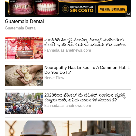
ಅಥವಾ ಆಮ್ಲಾದಂತಹ ಎಣ್ಣೆಯನ್ನು ಸ್ವಲ್ಪ ಬಿಸಿ ಮಾಡಿ. ಇದು
ಪೋಷಕಾಂಶಗಳು ನೆತ್ತಿಯನ್ನು ಬೇಗನೆ ಭೇದಿಸಲು ಸಹಾಯ
ಮಾಡುತ್ತದೆ ಮತ್ತು ರಕ್ತ ಪರಿಚಲನೆ ಹೆಚ್ಚಿಸುತ್ತದೆ.
ಕೂದಲನ್ನು ಭಾಗಗಳಾಗಿ ವಿಂಗಡಿಸಿ:
ಕೂದಲನ್ನು ಬೇರೆ ಬೇರೆ
ಭಾಗಗಳಾಗಿ ವಿಂಗಡಿಸಿ ಮತ್ತು ಬೆರಳುಗಳು ಅಥವಾ ಹತ್ತಿಯ
ಸಹಾಯದಿಂದ ಎಣ್ಣೆಯನ್ನು ಹಚ್ಚಿ. ಇದು ಎಣ್ಣೆಯು
ಪ್ರತಿಯೊಂದು ಭಾಗವನ್ನು ಸರಿಯಾಗಿ ತಲುಪುವುದನ್ನು
ಖಚಿತಪಡಿಸುತ್ತದೆ.
LATEST VIDEOS
ನೆತ್ತಿಗೆ ಮಸಾಜ್ ಮಾಡಿ:
ನಿಮ್ಮ ಬೆರಳುಗಳಿಂದ ವೃತ್ತಾಕಾರದ
ಚಲನೆಯಲ್ಲಿ ಮಸಾಜ್ ಮಾಡಿ. 10-15 ನಿಮಿಷಗಳ ಕಾಲ
"ರಾಜಕೀಯ ಬೇಡ, ಸಿನಿಮಾನೇ ಪ್ರಾಣ":
ಮಸಾಜ್ ಮಾಡುವುದರಿಂದ ಕೂದಲಿನ ಬೇರುಗಳಿಗೆ ರಕ್ತದ
ಕನಕೋತ್ಸವದಲ್ಲಿ ರಿಷಬ್ ಶೆಟ್ಟಿ | Rishab
ಹರಿವು ಹೆಚ್ಚಾಗುತ್ತದೆ ಮತ್ತು ಬೆಳವಣಿಗೆ ಸುಧಾರಿಸುತ್ತದೆ.
Shetty speech | Suvarna News