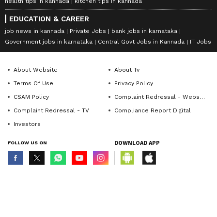
health tips in kannada
kitchen tips in kannada
EDUCATION & CAREER
job news in kannada
Private Jobs
bank jobs in karnataka
Government jobs in karnataka
Central Govt Jobs in Kannada
IT Jobs
About Website
About Tv
Terms Of Use
Privacy Policy
CSAM Policy
Complaint Redressal - Website
Complaint Redressal - TV
Compliance Report Digital
Investors
FOLLOW US ON
DOWNLOAD APP
© Copyright 2026 Asianxt Digital Technologies Private Limited (Formerly
known as Asianet News Media & Entertainment Private Limited) | All Rights
Reserved