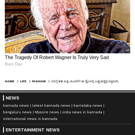
HOME
LIFE
FASHION
ಬೆಳಗ್ಗೆ VS ರಾತ್ರಿ..ಕೂದಲಿಗೆ ಈ ಟೈಂನಲ್ಲಿ ಎಣ್ಣೆ ಹಚ್ಚಿದ್ರೆ ದಪ್ಪವಾಗಿ, ಉದ್ದವಾಗಿ ಬೆಳೆಯುತ್ತೆ ಗೊತ್ತೆ?
NEWS
kannada news
latest kannada news
karnataka news
bengaluru news
Mysore news
india news in kannada
international news in kannada
ENTERTAINMENT NEWS