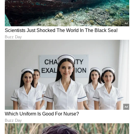
ಖಂಡಿತವಾಗಿಯೂ ಆರೋಗ್ಯಕರ, ದಪ್ಪ ಮತ್ತು
ಉದ್ದವಾಗುತ್ತದೆ.