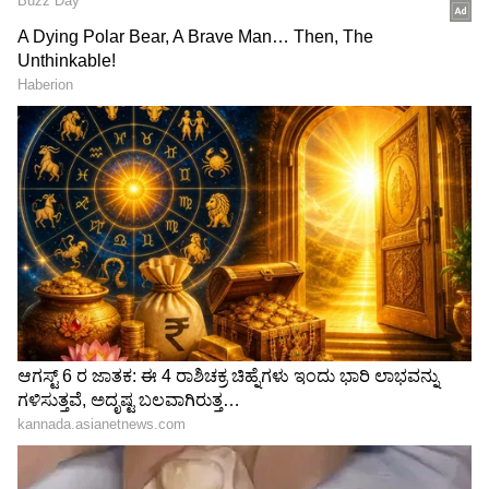
DOWNLOAD APP
Related Articles
RECOMMENDED STORIES
90% ಜನಕ್ಕೆ ಗೊತ್ತಿಲ್ಲ, ಈರುಳ್ಳಿ ರಸ ಈ ರೀತಿ ಬಳಸಿದ್ರೆ
ಕೂದಲು ಎರಡು ಪಟ್ಟು ವೇಗವಾಗಿ ಬೆಳೆಯುತ್ತೆ!
ಬಾಚಣಿಗೆ vs ಬ್ರಷ್: ನಿಮ್ಮ ಕೂದಲಿಗೆ ಯಾವುದು