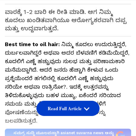
ವಾರಕ್ಕೆ 1-2 ಬಾರಿ ಈ ರೀತಿ ಮಾಡಿ. ಆಗ ನಿಮ್ಮ
ಕೂದಲು ಖಂಡಿತವಾಗಿಯೂ ಆರೋಗ್ಯಕರವಾಗಿ ದಪ್ಪ
ಮತ್ತು ಉದ್ದವಾಗುತ್ತದೆ.
Best time to oil hair:
ನಿಮ್ಮ ಕೂದಲು ಉದುರುತ್ತಿದ್ದರೆ,
ದುರ್ಬಲವಾಗಿದ್ದರೆ ಅಥವಾ ಅದರ ಬೆಳವಣಿಗೆ ಕಡಿಮೆಯಿದ್ದರೆ,
ಕೂದಲಿಗೆ ಎಣ್ಣೆ ಹಚ್ಚುವುದು ಸುಲಭ ಮತ್ತು ಪರಿಣಾಮಕಾರಿ
ಮನೆಮದ್ದಾಗಿದೆ. ಆದರೆ ಜನರು ಹೆಚ್ಚಾಗಿ ಕೇಳುವ ಒಂದು
ಪ್ರಶ್ನೆಯೆಂದರೆ ಹಗಲಿನಲ್ಲಿ ಕೂದಲಿಗೆ ಎಣ್ಣೆ ಹಚ್ಚುವುದು
ಸರಿಯೇ ಅಥವಾ ರಾತ್ರಿನೋ?. ಇದಕ್ಕೆ ಉತ್ತರವನ್ನು
ತಿಳಿದುಕೊಳ್ಳುವುದು ಬಹಳ ಮುಖ್ಯ, ಏಕೆಂದರೆ ಸರಿಯಾದ
ಸಮಯ ಮತ್ತು ವಿಧಾನವು ಕೂದಲಿನ ಬೇರುಗಳಿಗೆ
Read Full Article
ಪೋಷಣೆಯನ್ನು ಒದಗಿಸುತ್ತದೆ ಮತ್ತು ಅವುಗಳನ್ನು
ಬಲಪಡಿಸುತ್ತದೆ.
ಸಮಗ್ರ ಸುದ್ದಿ ಮೂಲವನ್ನಾಗಿ asianet suvarna news ಅನ್ನು