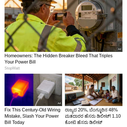
ಶೇ.50 ರಿಂದ ಶೇ.18 ಕ್ಕೆ TAX ಇಳಿಕೆ: ಮೋದಿ-
ಟ್ರಂಪ್ ಐತಿಹಾಸಿಕ ಒಪ್ಪಂದ | India US
Trade Deal | Party Rounds
ಕೂದಲಿನ ಉದ್ದ ಮತ್ತು ತುದಿಗಳಿಗೂ ಎಣ್ಣೆ ಹಚ್ಚಿ:
ನೆತ್ತಿಯ
ಭಾಗಕ್ಕೆ ಮಾತ್ರವಲ್ಲದೆ, ಕೂದಲಿನ ಉದ್ದ ಮತ್ತು ತುದಿಗಳಿಗೂ
ಎಣ್ಣೆ ಹಚ್ಚಿ. ಇದು ಶುಷ್ಕತೆ ಮತ್ತು ಸೀಳಿದ ತುದಿಗಳ
ಸಮಸ್ಯೆಯನ್ನು ಕಡಿಮೆ ಮಾಡುತ್ತದೆ.