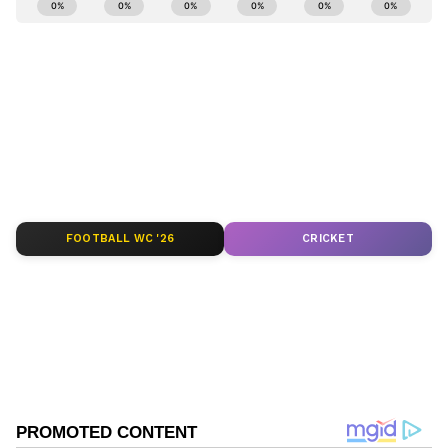
ಸಂಬಂಧ,
ಫ್ಯಾಷನ್
,
ರೆಸಿಪಿ
ಅಪ್ಡೇಟ್‌ಗಳಿಗಾಗಿ
ಏಷ್ಯಾನೆಟ್ ಸುವರ್ಣ ನ್ಯೂಸ್‌ ಫಾಲೋ ಮಾಡಿ.
ಸಂಪೂರ್ಣ ಮಾಹಿತಿ ಒಂದೇ ಕ್ಲಿಕ್‌ನಲ್ಲಿ ಲಭ್ಯ. ಏಷ್ಯಾನೆಟ್
ಸುವರ್ಣ ನ್ಯೂಸ್ ಅಧಿಕೃತ ಆ್ಯಪ್ ಡೌನ್‌ಲೋಡ್ ಮಾಡಿ
ಹಾಗು ಎಲ್ಲಾ ಅಪ್‌ಡೇಟ್ ಗಳನ್ನು ಪಡೆಯಿರಿ.
ABOUT THE AUTHOR
Suvarna News
SN
FOOTBALL WC '26
CRICKET
ಪುರುಷರು
ಆಭರಣಗಳು
ಫ್ಯಾಷನ್