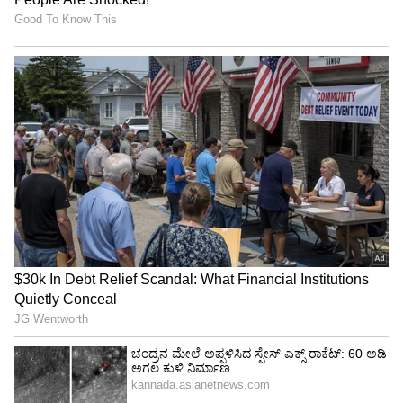
ಸಾಮಾನ್ಯವಾಗಿ ಪುರುಷರು ತಮ್ಮ ಗೆಳತಿಯರಿಂದ ಅಥವಾ
ಸಹೋದರಿಯರಿಂದ ಪಡೆದ ಆಭರಣಗಳನ್ನು ಧರಿಸುವುದನ್ನು
ನಾವು ಕಾಣುತ್ತೇವೆ. ಹೀಗಾಗಿ ಪುರುಷರಿಗಾಗಿ ಆಭರಣದ ಸೆಕ್ಷನ್
ತೆರೆಯಲು ತೀರ್ಮಾನಿಸಿದೆ ಎಂದು ಶೆಟ್ಟಿ ಹೇಳುತ್ತಾರೆ.
ಆಭರಣಗಳನ್ನು 18-ಕ್ಯಾರೆಟ್ ಚಿನ್ನ, ಸ್ಟರ್ಲಿಂಗ್ ಬೆಳ್ಳಿ, ಹಿತ್ತಾಳೆ,
ಲ್ಯಾಪಿಸ್ ಲಾಜುಲಿ ಮತ್ತು ಮದರ್-ಆಫ್-ಪರ್ಲ್ ಅನ್ನು
ಬಹುಮುಖ ಮತ್ತು ಶ್ರೇಷ್ಠ ವಿನ್ಯಾಸಗಳಲ್ಲಿ
ತಯಾರಿಸಲಾಗುತ್ತದೆ. ಅತ್ಯಂತ ಜನಪ್ರಿಯ ತುಣುಕುಗಳಲ್ಲಿ
ಚೈನ್‌ಗಳು, ಯಿನ್-ಯಾಂಗ್ ನೆಕ್ಲೇಸ್‌ಗಳು, ಕಫ್‌ಗಳು, ಮೂನ್
ಮೆಡಾಲಿಯನ್, ಸಣ್ಣ ಹೂಪ್‌ಗಳು ಮತ್ತು ಮೂಗು ಪಿನ್‌ಗಳು
ಸೇರಿವೆ.
ಇನ್ನು ಕಾಲೇಜು ಹುಡುಗರು ಸ್ಟಡ್‌ಗಳನ್ನು ಕಿವಿಗೆ ಮಾತ್ರವಲ್ಲ
ಹುಬ್ಬಿಗೂ ಸಿಕ್ಕಿಸಿಕೊಳ್ಳುತ್ತಾರೆ. ಮಾರುಕಟ್ಟೆಯಲ್ಲಿ
ಹುಡುಗರಿಗಾಗಿಯೇ ವೆರೈಟಿ ಸ್ಟಡ್‌ಗಳು ಸಿಗ್ತಿವೆ. ಚುಚ್ಚಿಕೊಳ್ಳುವ