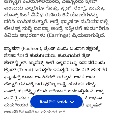
ಹೆಣ್ಮಕ್ಳಿಗೆ ಕಿವಿಯೋಲೆಯಂದ್ರೆ ಎಷ್ಟೊಂದು ಕ್ರೇಜ್‌
ಎಂಬುದು ಎಲ್ಲರಿಗೂ ಗೊತ್ತು. ಸ್ಟಡ್‌, ರಿಂಗ್ಸ್, ಜುಮ್ಕಾ,
ಹೂಪ್ಸ್‌ ಹೀಗೆ ವಿವಿಧ ರೀತಿಯ ಕಿವಿಯೋಲೆಗಳನ್ನು
ಧರಿಸಿ ಖುಷಿಪಡುತ್ತಾರೆ. ಆದ್ರೆ ಫ್ಯಾಷನ್ ದುನಿಯಾದಲ್ಲಿ
ಲೇಟೆಸ್ಟ್ ಸುದ್ದಿ ಏನಪ್ಪಾ ಅಂದ್ರೆ ಇತ್ತೀಚಿಗೆ ಹುಡುಗರಿಗೂ
ಕಿವಿಯ ಆಭರಣಗಳು (Earrings) ಪ್ರಿಯವಾಗುತ್ತಿವೆ.
ಫ್ಯಾಷನ್‌ (Fashion), ಟ್ರೆಂಡ್ ಎಂದು ಬಂದಾಗ ತಕ್ಷಣಕ್ಕೆ
ನೆನಪಾಗೋದೆ ಹುಡುಗೀಯರು. ಹುಡುಗಿಯರ ಡ್ರೆಸ್,
ಹೇರ್‌ಸ್ಟೈಲ್‌. ಜ್ಯುವೆಲ್ಸ್‌ ಹೀಗೆ ಎಲ್ಲದರಲ್ಲೂ ಏನಾದರೊಂದು
ಟ್ರೆಂಡ್ (Trend) ಬರುತ್ತಲೇ ಇರುತ್ತದೆ. ಅದೇ ರೀತಿ ಹುಡುಗರ
ಫ್ಯಾಷನ್ಸ್ ಕೂಡಾ ಅಪ್‌ಡೇಟ್ ಆಗುತ್ತದೆ. ಅದರೆ ಅದು
ಹೆಚ್ಚಾಗಿ ಗಮನಕ್ಕೆ ಬರುವುದಿಲ್ಲ ಅಷ್ಟೆ. ಹುಡುಗರ ಶರ್ಟ್ಸ್‌,
ವಾಚ್‌, ಹೇರ್‌ಸ್ಟೈಲ್‌ಗಳು ಆಗಿಂದಾಗೆ ಬದಲಾಗ್ತಿರ್ತವೆ. ಅದ್ರೆ
ನಾವಿಲ್ಲಿ ಮಾತನಾಡ್ತಿರೋದು ಹುಡುಗರ ಫ್ಯಾಷನ್ ಅಥವಾ
Read Full Article
ಹುಡುಗೀಯರ ಫ್ಯಾಷನ್ ಬಗ್ಗೆ ಅಲ್ಲ. ಹುಡುಗೀರ ಫ್ಯಾಷನ್
ಅಳವಡಿಸಿಕೊಳ್ತಿರೋ ಹುಡುಗರ ಬಗ್ಗೆ.