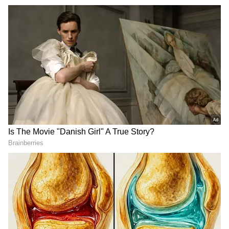
DOWNLOAD APP
RECOMMENDED STORIES
ಗಂಡ್ಮಕ್ಳು (Men) ಕಿವಿ ಚುಚ್ಚಿಕೊಳ್ಳೋದೇನು ಹೊಸ
ವಿಚಾರವಲ್ಲ. ಹಿಂದೆಲ್ಲಾ ಚಿಕ್ಕಮಕ್ಕಳಿದ್ದಾಗಲೇ ಗಂಡು-ಹೆಣ್ಣು