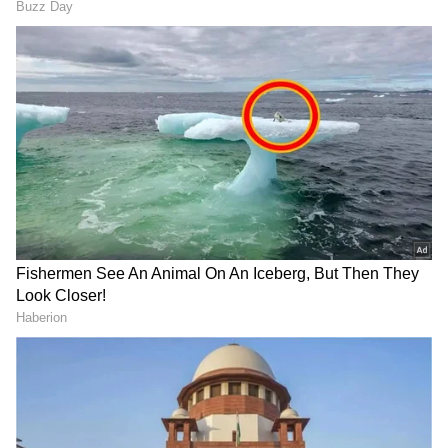
ಸಂಗ್ರಹವನ್ನೇ ಹೊಂದಿದ್ದಾರೆ.
ರಿಮೂವರ್ ಇಲ್ಲದೆ Nail Polish ತೆಗೆಯೋದು ಹೇಗೆ
ಗೊತ್ತಾ?
LATEST VIDEOS
"ರಾಜಕೀಯ ಬೇಡ, ಸಿನಿಮಾನೇ ಪ್ರಾಣ":
ಕನಕೋತ್ಸವದಲ್ಲಿ ರಿಷಬ್ ಶೆಟ್ಟಿ | Rishab
Shetty speech | Suvarna News