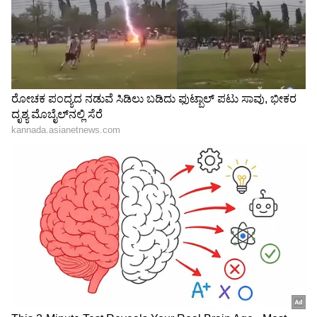
"ರಾಜಕೀಯ ಬೇಡ, ಸಿನಿಮಾನೇ ಪ್ರಾಣ":
ನಿಧಿಯನ್ನು ವಿಲನ್​ ಮಾಡಲಾಗಿದೆ. ಇದನ್ನೇ ಸುಧಾರಾಣಿ
ಕನಕೋತ್ಸವದಲ್ಲಿ ರಿಷಬ್ ಶೆಟ್ಟಿ | Rishab
ಹೇಳಿದ್ದು, ತಮಗೆ ಇದರ ಬಗ್ಗೆ ತಿಳಿದಿರುವುದಿಲ್ಲ ಎಂದಿದ್ದಾರೆ.
Shetty speech | Suvarna News
ಇದೇ ವೇಳೆ, ಈ ಸೀರಿಯಲ್​ ಅನ್ನು ಕೆಲವರು ಕೆಲವು
ರೀತಿಯಲ್ಲಿ ಸ್ವೀಕರಿಸುತ್ತಾ ಇದ್ದಾರೆ. ಹಲವರು ಶ್ಲಾಘನೆ
ಶೇ.50 ರಿಂದ ಶೇ.18 ಕ್ಕೆ TAX ಇಳಿಕೆ: ಮೋದಿ-
ವ್ಯಕ್ತಪಡಿಸಿದರೆ, ಕೆಲವರು ನೆಗೆಟಿವ್​ ಕಮೆಂಟ್​ ಕೂಡ
ಟ್ರಂಪ್ ಐತಿಹಾಸಿಕ ಒಪ್ಪಂದ | India US
ಮಾಡುವುದು ಇದೆ. ಇವೆರಡನ್ನೂ ತಾವು ಸಮನಾಗಿ
Trade Deal | Party Rounds
ಸ್ವೀಕರಿಸುವುದಾಗಿ ನಟಿ ಹೇಳಿದ್ದಾರೆ. ಬಣ್ಣದ ಲೋಕಕ್ಕೆ ಬಂದು
40 ವರ್ಷ ಆದರೂ ತಾವು ಕಲಿಯುವುದು ಇನ್ನೂ ಇದೆ,
ಸೀರಿಯಲ್​ ಜಾಗದಲ್ಲಿಯೂ ಪ್ರತಿದಿನವೂ ಹೊಸತನ್ನು
ಕಲಿಯುತ್ತಿರುವುದಾಗಿ ತಿಳಿಸಿದ್ದಾರೆ.