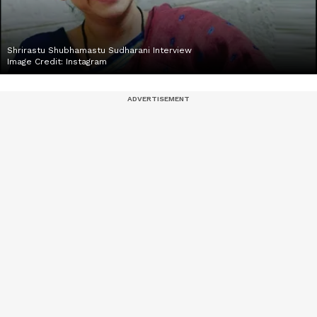
Shrirastu Shubhamastu Sudharani Interview
Image Credit:
Instagram