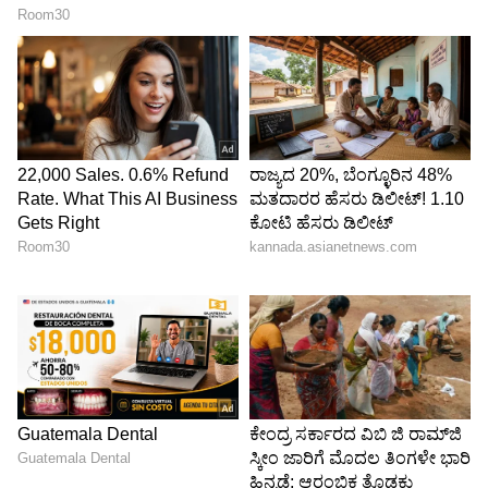
ಕನ್ನಡ ಸಿನಿಮಾ (
Kannada Cinema News
), ಟಿವಿ
ಕಾರ್ಯಕ್ರಮಗಳು (
Kannada TV Shows
), ಸೆಲೆಬ್ರಿಟಿ
ಸುದ್ದಿಗಳು ಮತ್ತು ಇತ್ತೀಚಿನ ಸುದ್ದಿಗಳಿಗಾಗಿ ಏಷ್ಯಾನೆಟ್
ಸುವರ್ಣ ನ್ಯೂಸ್‌ನಲ್ಲಿ ಮನರಂಜನಾ ವಿಭಾಗ ನೋಡಿ.
ಸಿನಿಮಾ ವಿಮರ್ಶೆಗಳು (
Kannada Movies Review
),
ತಾರೆಯರ ಸಂದರ್ಶನಗಳು, ಧಾರಾವಾಹಿ ಅಪ್‌ಡೇಟ್ಸ್‌,
ತೆರೆಮರೆಯ ಕಥೆಗಳು,
OTT ರಿಲೀಸ್‌
ಗಳ ಬಗ್ಗೆ
ಮಾಹಿತಿಯೂ ಇಲ್ಲಿದೆ.
ABOUT THE AUTHOR
Govindaraj S
GS
ಏಷ್ಯಾನೆಟ್ ಸುವರ್ಣ ಡಿಜಿಟಲ್ ಕನ್ನಡ ವಿಭಾಗದಲ್ಲಿ ಉಪ ಸಂಪಾದಕ.
ಕಳೆದ 8 ವರ್ಷಗಳಿಂದ ಮಾಧ್ಯಮ ಪ್ರಪಂಚದಲ್ಲಿದ್ದೇನೆ. ಹುಟ್ಟಿ
ಬೆಳೆದಿದ್ದು ಬೆಂಗಳೂರಿನಲ್ಲಿ. ಸ್ನಾತಕೋತ್ತರ ಪದವಿಯನ್ನು ಬೆಂಗಳೂರು
ವಿಶ್ವವಿದ್ಯಾಲಯದಿಂದ ಪಡೆದಿದ್ದೇನೆ. ದೂರದರ್ಶನದಲ್ಲಿ ಇಂಟರ್ನ್‌ಶಿಪ್
ಅಲ್ಲು ಅರ್ಜುನ್
ನಿರ್ವಹಣೆ. ಪ್ರಜಾವಾಣಿ ಮತ್ತು ಉದಯವಾಣಿ ಡಿಜಿಟಲ್ ವಿಭಾಗದಲ್ಲಿ
ಮನರಂಜನಾ ಸುದ್ದಿ
ಸಿನಿಮಾ
ಸುದ್ದಿ
ಬರಹಗಾರ ಹಾಗೂ ಕಂಟೆಂಟ್ ಡೆವಲಪರ್ ಆಗಿ ಕೆಲಸ ಮಾಡಿದ್ದೇನೆ.
ಮನರಂಜನೆ ಸುದ್ದಿಗಳ ಬಗ್ಗೆ ತುಂಬಾ ಆಸಕ್ತಿ. ಸಿನಿಮಾ ವೀಕ್ಷಿಸುವುದು,