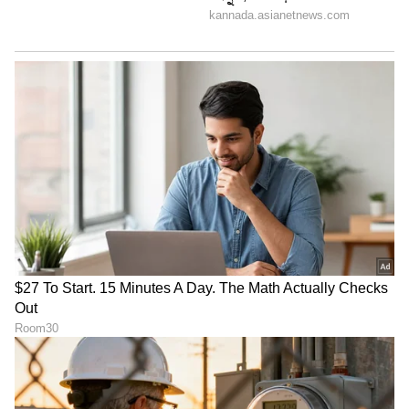
ಸಂಗೀತ ಕೇಳುವುದು ಮತ್ತು ಕ್ರೀಡೆ ನೆಚ್ಚಿನ ಹವ್ಯಾಸಗಳು.
DOWNLOAD APP