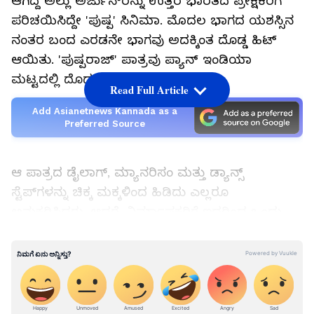
ಆಗಿದ್ದ ಅಲ್ಲು ಅರ್ಜುನ್‌ರನ್ನು ಉತ್ತರ ಭಾರತದ ಪ್ರೇಕ್ಷಕರಿಗೆ
ಪರಿಚಯಿಸಿದ್ದೇ 'ಪುಷ್ಪ' ಸಿನಿಮಾ. ಮೊದಲ ಭಾಗದ ಯಶಸ್ಸಿನ
ನಂತರ ಬಂದ ಎರಡನೇ ಭಾಗವು ಅದಕ್ಕಿಂತ ದೊಡ್ಡ ಹಿಟ್
ಆಯಿತು. 'ಪುಷ್ಪರಾಜ್' ಪಾತ್ರವು ಪ್ಯಾನ್ ಇಂಡಿಯಾ
ಮಟ್ಟದಲ್ಲಿ ದೊಡ್ಡ ಸೆನ್ಸೇಷನ್ ಸೃಷ್ಟಿಸಿತ್ತು.
Read Full Article
Add Asianetnews Kannada as a
Preferred Source
ಆ ಪಾತ್ರದ ಡೈಲಾಗ್‌, ಮ್ಯಾನರಿಸಂ ಮತ್ತು ಡ್ಯಾನ್ಸ್
ಸ್ಟೆಪ್‌ಗಳನ್ನು ಚಿಕ್ಕ ಮಕ್ಕಳಿಂದ ಹಿಡಿದು ಎಲ್ಲರೂ
ಅನುಕರಿಸಿದರು. ಆದರೆ, ನಿರ್ಮಾಪಕರಿಗೆ ಇದರಿಂದ ಒಂದು
ತಲೆನೋವು ಕೂಡ ಶುರುವಾಗಿತ್ತು. ಸಿನಿಮಾದ ಹೀರೋನ
ಮ್ಯಾನರಿಸಂ, ಸ್ಟೈಲ್ ಮತ್ತು ಡ್ಯಾನ್ಸ್ ಸ್ಟೆಪ್‌ಗಳನ್ನು
ಜಾಹೀರಾತುಗಳಲ್ಲಿ ಮತ್ತು ಬೇರೆ ಕಡೆಗಳಲ್ಲಿ ಅವರ ಅನುಮತಿ
ಇಲ್ಲದೆ ವ್ಯಾಪಕವಾಗಿ ಬಳಸಿಕೊಳ್ಳಲಾಗಿತ್ತು. ಇದೇ
ಅನುಭವದಿಂದ ಪಾಠ ಕಲಿತಿರುವ ಅಲ್ಲು ಅರ್ಜುನ್ ಅವರ