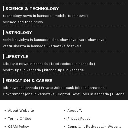
SCIENCE & TECHNOLOGY
technology news in kannada
mobile tech news
science and tech news
ASTROLOGY
rashi bhavishya in kannada
dina bhavishya
vara bhavishya
vastu shastra in kannada
karnataka festivals
LIFESTYLE
Lifestyle news in kannada
food recipes in kannada
health tips in kannada
kitchen tips in kannada
EDUCATION & CAREER
job news in kannada
Private Jobs
bank jobs in karnataka
Government jobs in karnataka
Central Govt Jobs in Kannada
IT Jobs
About Website
About Tv
Terms Of Use
Privacy Policy
CSAM Policy
Complaint Redressal - Website