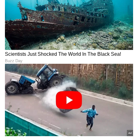
"ರಾಜಕೀಯ ಬೇಡ, ಸಿನಿಮಾನೇ ಪ್ರಾಣ":
ಕನಕೋತ್ಸವದಲ್ಲಿ ರಿಷಬ್ ಶೆಟ್ಟಿ | Rishab
Shetty speech | Suvarna News
ಶೇ.50 ರಿಂದ ಶೇ.18 ಕ್ಕೆ TAX ಇಳಿಕೆ: ಮೋದಿ-
ಟ್ರಂಪ್ ಐತಿಹಾಸಿಕ ಒಪ್ಪಂದ | India US
Trade Deal | Party Rounds