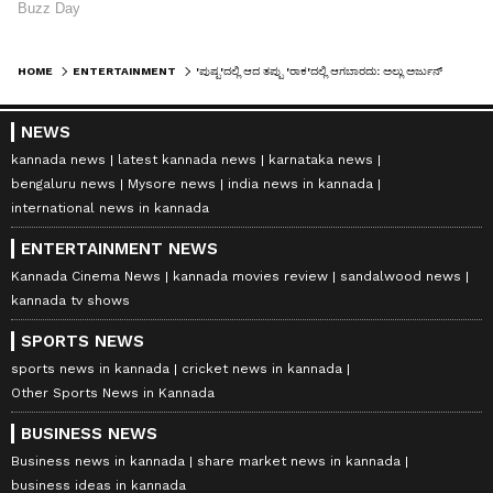
HOME
ENTERTAINMENT
'ಪುಷ್ಪ'ದಲ್ಲಿ ಆದ ತಪ್ಪು 'ರಾಕ'ದಲ್ಲಿ ಆಗಬಾರದು: ಅಲ್ಲು ಅರ್ಜುನ್ ಟೀಂನಿಂದ ಹೊಸ ಪ್ಲ್ಯಾನ್!
NEWS
kannada news
latest kannada news
karnataka news
bengaluru news
Mysore news
india news in kannada
international news in kannada
ENTERTAINMENT NEWS
Kannada Cinema News
kannada movies review
sandalwood news
kannada tv shows
SPORTS NEWS
sports news in kannada
cricket news in kannada
Other Sports News in Kannada
BUSINESS NEWS
Business news in kannada
share market news in kannada
business ideas in kannada