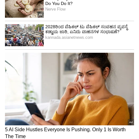
ವರದಿ ಪ್ರಕಾರ, ಈ ಚಿತ್ರದ ಬಜೆಟ್ ಬರೋಬ್ಬರಿ 700 ಕೋಟಿ
ರೂಪಾಯಿ. ಕಳೆದ ವರ್ಷ ಜೂನ್‌ನಲ್ಲಿ ಮುಂಬೈನಲ್ಲಿ ಚಿತ್ರದ
ಮೊದಲ ಹಂತದ ಶೂಟಿಂಗ್ ಶುರುವಾಗಿತ್ತು. ಮೂರು ತಿಂಗಳ
ಕಾಲ ನಡೆದ ಈ ಶೂಟಿಂಗ್, ಅಲ್ಲು ಅರ್ಜುನ್ ಅವರ
ವೃತ್ತಿಜೀವನದಲ್ಲೇ ಅತಿ ದೀರ್ಘವಾದ ಹೊರಾಂಗಣ
ಚಿತ್ರೀಕರಣವಾಗಿತ್ತು.
LATEST VIDEOS