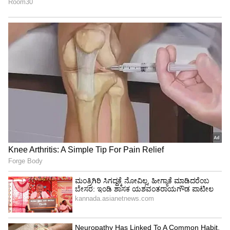
ಜಾಹೀರಾತುಗಳು, ಎಐ-ನಿರ್ಮಿತ ಕಂಟೆಂಟ್ ಮತ್ತು ಅನಧಿಕೃತ
ಪ್ರಚಾರಗಳಲ್ಲಿ ಇವುಗಳನ್ನು ಬಳಸದಂತೆ ತಡೆಯುವುದು ಅವರ
ಗುರಿ. ಇದರಿಂದ, ಸಿನಿಮಾದ ಜನಪ್ರಿಯ ಅಂಶಗಳ ಮೇಲಿನ
ಸಂಪೂರ್ಣ ಬ್ರ್ಯಾಂಡಿಂಗ್ ಹಕ್ಕನ್ನು ನಿರ್ಮಾಪಕರು ತಮ್ಮ
ಬಳಿಯೇ ಉಳಿಸಿಕೊಳ್ಳಬಹುದು. ಅಲ್ಲು ಅರ್ಜುನ್ ಮತ್ತು ಅಟ್ಲಿ
ಮೊದಲ ಬಾರಿಗೆ ಒಂದಾಗಿರುವ ಈ ಸಿನಿಮಾದ ವರ್ಕಿಂಗ್
ಟೈಟಲ್ 'ಎಎ 22-ಎ 6' ಎಂದಾಗಿತ್ತು.
ವಿಎಫ್‌ಎಕ್ಸ್‌ಗೆ ಹೆಚ್ಚಿನ ಪ್ರಾಮುಖ್ಯತೆ
ಕಳೆದ ಏಪ್ರಿಲ್‌ನಲ್ಲಿ ಬಿಡುಗಡೆಯಾದ ಫಸ್ಟ್ ಲುಕ್
ಪೋಸ್ಟರ್‌ನಲ್ಲಿ ಅಲ್ಲು ಅರ್ಜುನ್, ತಲೆ ಬೋಳಿಸಿಕೊಂಡು,
ಮೈತುಂಬಾ ಕೂದಲು, ಚೂಪಾದ ಉಗುರುಗಳು ಮತ್ತು
ಹರಿತವಾದ ನೋಟದೊಂದಿಗೆ ಕಾಣಿಸಿಕೊಂಡಿದ್ದರು. ಈ
ಚಿತ್ರದಲ್ಲಿ ವಿಎಫ್‌ಎಕ್ಸ್‌ಗೆ ಹೆಚ್ಚಿನ ಪ್ರಾಮುಖ್ಯತೆ ಇದೆ. 'ವೆರೈಟಿ'