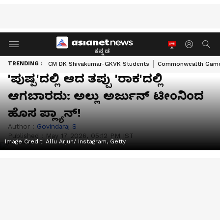
ಕನ್ನಡ
TRENDING :
CM DK Shivakumar-GKVK Students
Commonwealth Game
'ಪುಷ್ಪ'ದಲ್ಲಿ ಆದ ತಪ್ಪು 'ರಾಕ'ದಲ್ಲಿ
ಆಗಬಾರದು: ಅಲ್ಲು ಅರ್ಜುನ್ ಟೀಂನಿಂದ
ಹೊಸ ಪ್ಲ್ಯಾನ್!
Author :
Govindaraj S
Published :
May 17 2026, 05:12 PM IST
Image Credit:
Allu Arjun/ Instagram, Getty