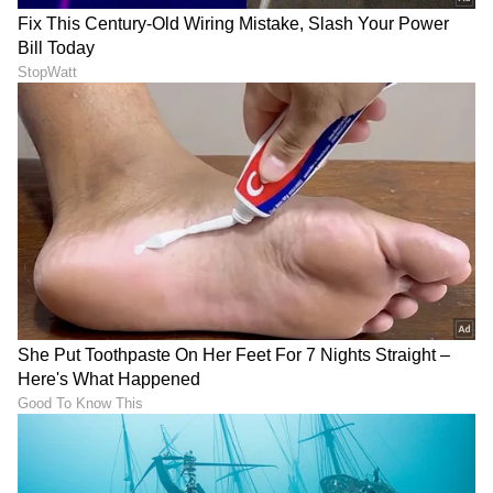
ಇಡೀ ಜಗತ್ತೇ ಎದುರಾದ್ರೂ ನಾನು
Amruthadhaare Serial:
ನಿನ್ನ ಬಿಡೋದಿಲ್ಲ, ದೂರ ಆಗಲ್ಲ:
ಗೌತಮ್‌ಗೆ ಬೆಣ್ಣೆ ಹಚ್ಚಿದವ್ರೇ ಚಾಕು
Darshan Thoogudeepa ಪತ್ನಿ
ಇರಿದ್ರು; ಯಾರನ್ನೂ
ವಿಜಯಲಕ್ಷ್ಮೀ
ನಂಬಬಾರದಪ್ಪ..!
LATEST VIDEOS