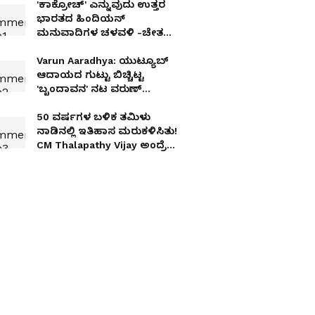
'ಕಾಕ್ರೋಚ್' ಎನ್ನುವುದು ಉತ್ತರ
ಭಾರತದ ಹಿಂದಿಯನ್
ಮನುವಾದಿಗಳ ಚಳವಳಿ -ಚೇತನ್
ಅಹಿಂಸಾ
Varun Aaradhya: ಯುಟ್ಯೂಬ್​
ಆದಾಯದ ಗುಟ್ಟು ಬಿಚ್ಚಿಟ್ಟ
'ಬೃಂದಾವನ' ನಟ ವರುಣ್
ಆರಾಧ್ಯ: ಹೇಗಿರತ್ತೆ ಲೈಫ್​
50 ವರ್ಷಗಳ ಬಳಿಕ ತಮಿಳು
ನಾಡಿನಲ್ಲಿ ಇತಿಹಾಸ ಮರುಕಳಿಸಿತು!
CM Thalapathy Vijay ಅಂದ್ರೆ
ಸುಮ್ನೇನಾ?