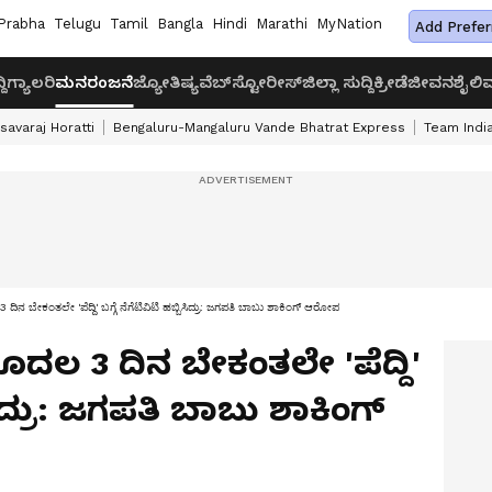
Prabha
Telugu
Tamil
Bangla
Hindi
Marathi
MyNation
Add Prefer
ದಿ
ಗ್ಯಾಲರಿ
ಮನರಂಜನೆ
ಜ್ಯೋತಿಷ್ಯ
ವೆಬ್‌ಸ್ಟೋರೀಸ್
ಜಿಲ್ಲಾ ಸುದ್ದಿ
ಕ್ರೀಡೆ
ಜೀವನಶೈಲಿ
ವ
savaraj Horatti
Bengaluru-Mangaluru Vande Bhatrat Express
Team India
ಬೇಕಂತಲೇ 'ಪೆದ್ದಿ' ಬಗ್ಗೆ ನೆಗೆಟಿವಿಟಿ ಹಬ್ಬಿಸಿದ್ರು: ಜಗಪತಿ ಬಾಬು ಶಾಕಿಂಗ್ ಆರೋಪ
ದಲ 3 ದಿನ ಬೇಕಂತಲೇ 'ಪೆದ್ದಿ'
ಿಸಿದ್ರು: ಜಗಪತಿ ಬಾಬು ಶಾಕಿಂಗ್