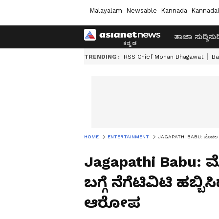
Malayalam
Newsable
Kannada
Kannada
ತಾಜಾ ಸುದ್ದಿ
ಸುದ್
TRENDING :
RSS Chief Mohan Bhagawat
Ba
HOME
ENTERTAINMENT
JAGAPATHI BABU: ಮೊದಲ 3 ದಿನ 
Jagapathi Babu: ಮೊ
ಬಗ್ಗೆ ನೆಗೆಟಿವಿಟಿ ಹಬ್ಬ
ಆರೋಪ