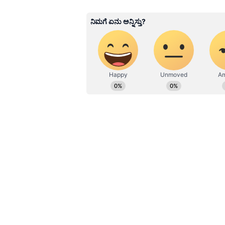
GS
ಏಷ್ಯಾನೆಟ್ ಸುವರ್ಣ ಡಿಜಿಟಲ್ ಕನ್ನಡ
ಪ್ರಪಂಚದಲ್ಲಿದ್ದೇನೆ. ಹುಟ್ಟಿ ಬೆಳೆದಿದ್ದ
ವಿಶ್ವವಿದ್ಯಾಲಯದಿಂದ ಪಡೆದಿದ್ದೇನೆ. ದೂ
ಉದಯವಾಣಿ ಡಿಜಿಟಲ್ ವಿಭಾಗದಲ್ಲಿ ಬರ
ಮನರಂಜನೆ ಸುದ್ದಿಗಳ ಬಗ್ಗೆ ತುಂಬಾ ಆಸಕ್ತ
ಹವ್ಯಾಸಗಳು.
Related Articles
ನಾಗಾರ್ಜುನಗಿಂತ ದೊಡ್ಡ 
ಆತನ ಮಗ ನಾಗ ಚೈತನ್ಯ..
ಸೀಕ್ರೆಟ್ಸ್ ಬಿಚ್ಚಿಟ್ಟ ಜಗಪತ
ಆದರೆ, ಇಂಡಸ್ಟ್ರಿಯಲ್ಲಿ ಈಗ ಪರಿಸ್ಥಿತಿ ಹ
ಮೂರು ದಿನ ನಿಜವಾದ ಪ್ರೇಕ್ಷಕರು ಥಿಯೇಟರ್
ಉಳಿದಂತೆ, ಸಿನಿಮಾ ಫ್ಲಾಪ್ ಆಗಲಿ ಎಂದು ಬ