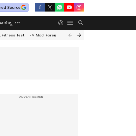
red Source
ಾಣಿಜ್ಯ
 Fitness Test
PM Modi Foreign Travel Expenditure
Valmiki Corporatio