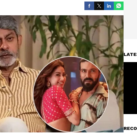
LATE
RECO