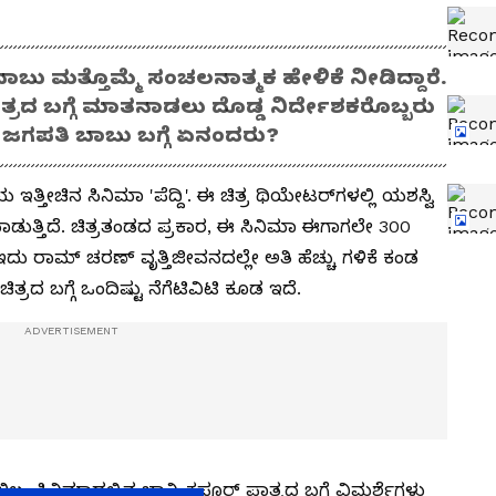
ಾಬು ಮತ್ತೊಮ್ಮೆ ಸಂಚಲನಾತ್ಮಕ ಹೇಳಿಕೆ ನೀಡಿದ್ದಾರೆ.
ತ್ರದ ಬಗ್ಗೆ ಮಾತನಾಡಲು ದೊಡ್ಡ ನಿರ್ದೇಶಕರೊಬ್ಬರು
ು ಜಗಪತಿ ಬಾಬು ಬಗ್ಗೆ ಏನಂದರು?
ತೀಚಿನ ಸಿನಿಮಾ 'ಪೆದ್ದಿ'. ಈ ಚಿತ್ರ ಥಿಯೇಟರ್‌ಗಳಲ್ಲಿ ಯಶಸ್ವಿ
 ಮಾಡುತ್ತಿದೆ. ಚಿತ್ರತಂಡದ ಪ್ರಕಾರ, ಈ ಸಿನಿಮಾ ಈಗಾಗಲೇ 300
 ಇದು ರಾಮ್ ಚರಣ್ ವೃತ್ತಿಜೀವನದಲ್ಲೇ ಅತಿ ಹೆಚ್ಚು ಗಳಿಕೆ ಕಂಡ
್ರದ ಬಗ್ಗೆ ಒಂದಿಷ್ಟು ನೆಗೆಟಿವಿಟಿ ಕೂಡ ಇದೆ.
ಲಿಲ್ಲ. ಸಿನಿಮಾದಲ್ಲಿನ ಜಾನ್ವಿ ಕಪೂರ್ ಪಾತ್ರದ ಬಗ್ಗೆ ವಿಮರ್ಶೆಗಳು