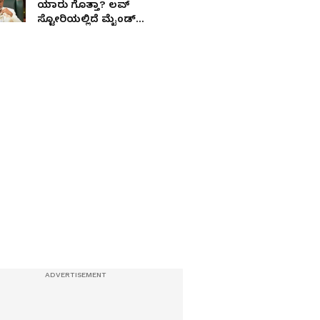
ಯಾರು ಗೊತ್ತಾ? ಲವ್
ಸ್ಟೋರಿಯಲ್ಲಿದೆ ಮೈಂಡ್‌
ಬ್ಲೋಯಿಂಗ್ ಟ್ವಿಸ್ಟ್!