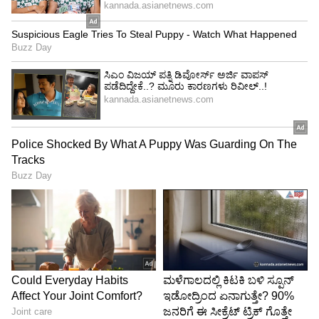
ತನ್ನ ಸಿನಿಮಾ ಇಷ್ಟೊಂದು ದೊಡ್ಡ ಮಟ್ಟದಲ್ಲಿ ಸದ್ದು ಮಾಡುತ್ತದೆ
ಎಂದು ಸ್ವತಃ ನಿರ್ದೇಶಕ ಕರಿ ಬಾರ್ಕರ್ (Curry Barker)
ಕೂಡ ಊಹಿಸಿರಲಿಲ್ಲ. "ನಾವು ಈ ಸಿನಿಮಾವನ್ನು ತುಂಬಾ
ಸಣ್ಣ ಮಟ್ಟದಲ್ಲಿ, ಅತಿ ಕಡಿಮೆ ಸಂಪನ್ಮೂಲಗಳನ್ನು ಬಳಸಿ
ಮಾಡಿದ್ದೆವು. ಭಾರತದಂತಹ ದೇಶದಲ್ಲಿ ನಮ್ಮ ಸಿನಿಮಾವನ್ನು
ಇಷ್ಟೊಂದು ಜನ ಇಷ್ಟಪಡುತ್ತಾರೆ ಎಂದು ನಾನು ಕನಸಿನಲ್ಲೂ
ಅಂದುಕೊಂಡಿರಲಿಲ್ಲ. ಜಗತ್ತಿನ ಯಾವುದೇ ಮೂಲೆಯಲ್ಲಿ ಇದು
ಇಷ್ಟು ದೊಡ್ಡ ಹಿಟ್ ಆಗುತ್ತದೆ ಎಂಬ ನಿರೀಕ್ಷೆ ನನಗಿರಲಿಲ್ಲ. ಈಗ
ಸಿಗುತ್ತಿರುವ ಪ್ರತಿಕ್ರಿಯೆ ನೋಡಿ ನನಗೆ ಮಾತೇ ಬರುತ್ತಿಲ್ಲ,"
ಎಂದು ಕರಿ ಬಾರ್ಕರ್ ತಮ್ಮ ಅಚ್ಚರಿಯನ್ನು
ಹಂಚಿಕೊಂಡಿದ್ದಾರೆ.
ದಾಖಲೆಗಳ ಸುನಾಮಿ!