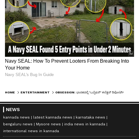
HOME
ENTERTAINMENT
OBSESSION: ಭಾರತದಲ್ಲಿ ‘ಒಬ್ಸೆಷನ್’ ಕಲೆಕ್ಷನ್‌ ರಿಪೋರ್ಟ್‌ ಕೇಳಿ ದಂಗಾದ ನಿರ್ದೇಶಕ; ಕರ್ನಾಟಕದಲ್ಲೂ ಭಾರೀ ಗಳಿಕೆ!
NEWS
kannada news
latest kannada news
karnataka news
bengaluru news
Mysore news
india news in kannada
international news in kannada