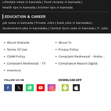
Lifestyle news in kannada
food recipes in kannada
health tips in kannada
kitchen tips in kannada
EDUCATION & CAREER
job news in kannada
Private Jobs
bank jobs in karnataka
Government jobs in karnataka
Central Govt Jobs in Kannada
IT Jobs
About Website
About Tv
Terms Of Use
Privacy Policy
CSAM Policy
Complaint Redressal - Website
Complaint Redressal - TV
Compliance Report Digital
Investors
FOLLOW US ON
DOWNLOAD APP
© Copyright 2026 Asianxt Digital Technologies Private Limited (Formerly
known as Asianet News Media & Entertainment Private Limited) | All Rights
Reserved