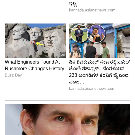
'ಫೋಕಸ್ ಫೀಚರ್ಸ್' ಸ್ಟುಡಿಯೋದ ಇತಿಹಾಸದಲ್ಲೇ ಅತಿ
ಹೆಚ್ಚು ಗಳಿಕೆ ಮಾಡಿದ ಸಿನಿಮಾ ಎಂಬ ಹೆಗ್ಗಳಿಕೆಗೆ 'ಒಬ್ಸೆಷನ್'
ಪಾತ್ರವಾಗಿದೆ. ಅಮೆರಿಕಾದಲ್ಲಂತೂ ಇದು ನಾಲ್ಕನೇ
ವಾರಾಂತ್ಯದಲ್ಲಿಯೂ ಭರ್ಜರಿ ಕಲೆಕ್ಷನ್ ಮಾಡುವ ಮೂಲಕ
ಹಾರರ್ ಜಾನರ್‌ನಲ್ಲಿ ಹೊಸ ದಾಖಲೆ ಬರೆದಿದೆ.
ಒಟ್ಟಿನಲ್ಲಿ, "ಕಂಟೆಂಟ್ ಈಸ್ ಕಿಂಗ್" ಎಂಬುದನ್ನು 'ಒಬ್ಸೆಷನ್'
ಸಿನಿಮಾ ಮತ್ತೊಮ್ಮೆ ಸಾಬೀತುಪಡಿಸಿದೆ. ಸಿನಿಮಾ ಮಾಡಲು
ಕೋಟಿ ಕೋಟಿ ಹಣ ಬೇಕಿಲ್ಲ, ಗಟ್ಟಿಯಾದ ಕಥೆ ಮತ್ತು
ನಿರೂಪಣೆ ಇದ್ದರೆ ಸಾಕು ಎಂಬುದಕ್ಕೆ ಈ ಚಿತ್ರವೇ ಸಾಕ್ಷಿ. ನೀವು
ಇನ್ನೂ ಈ 'ಒಬ್ಸೆಷನ್' ಹಾವಳಿ ನೋಡಿಲ್ಲವೆಂದರೆ, ಒಮ್ಮೆ ಚೆಕ್
ಮಾಡಲೇಬೇಕು!