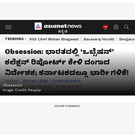
ಕನ್ನಡ
TRENDING :
RSS Chief Mohan Bhagawat
Basavaraj Horatti
Bengalur
Obsession: ಭಾರತದಲ್ಲಿ ‘ಒಬ್ಸೆಷನ್’
ಕಲೆಕ್ಷನ್‌ ರಿಪೋರ್ಟ್‌ ಕೇಳಿ ದಂಗಾದ
ನಿರ್ದೇಶಕ; ಕರ್ನಾಟಕದಲ್ಲೂ ಭಾರೀ ಗಳಿಕೆ!
Author :
Shriram Bhat
|
Entertainment
Obsession
Published :
Jun 25 2026, 12:56 PM IST
Image Credit:
People