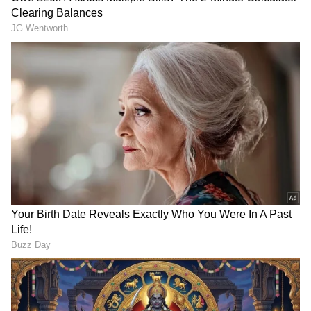
ಇತ್ತ ಪತಿಯನ್ನು ಕೊಂದು, ಅತ್ತ
ವೈಶಾಕ್‌ಗೆ ಮದುವೆ ಆಗಿ 14
ಸಿಂಗಪುರಕ್ಕೆ ಹಾರಿದ
ವರ್ಷದ ಮಗನಿದ್ದ; ಆದ್ರೂ ನಟಿ
Brahmagantu Serial
ಕೃಷಿ ತಾಪಾಂಡ ಮನೆಗೆ
ಸೌಂದರ್ಯ
ಬರುತ್ತಿದ್ದನೇಕೆ? ಬಿಗ್‌ ಟ್ವಿಸ್ಟ್‌ ಕೊಟ್ಟ
ಆ ಒಂದು ಸುಳಿವು!
ಮನೆಯಲ್ಲಿ ಕೃಷಿ ತಾಪಂಡ ಇರದ
ಕೃಷಿ ತಾಪಂಡ ಬದುಕಿನಲ್ಲಿ
ವೇಳೆ ಬಂದ ಗೆಳೆಯ ಸಾವು,
ಏನಾಗುತ್ತಿದೆ? ಬದುಕಲು ಬಿಡಿ
ಪೊಲೀಸರಿಗೆ ಕರೆ ಮಾಡಿ ತಿಳಿಸಿದ್ದ
ಎಂದು ಕಣ್ಣೀರಿಟ್ಟಿದ್ದ ನಟಿಗೆ
ನಟಿ ಹೋಗಿದ್ದೆಲ್ಲಿಗೆ?
ಗೆಳೆಯನ ಸಾವಿನ ಶಾಕ್
ಸಾಮಾನ್ಯವಾಗಿ ದೊಡ್ಡ ಬಜೆಟ್ ಸಿನಿಮಾಗಳು 1000 ಕೋಟಿ
ಗಳಿಸಿದರೆ ಅದು ಸುದ್ದಿಯಾಗುತ್ತದೆ. ಆದರೆ, ಕೇವಲ 7 ಕೋಟಿ
ರೂಪಾಯಿ (ಸುಮಾರು 1 ಮಿಲಿಯನ್ ಡಾಲರ್) ಬಜೆಟ್‌ನಲ್ಲಿ
ತಯಾರಾದ 'ಒಬ್ಸೆಷನ್', ವಿಶ್ವದಾದ್ಯಂತ ಬರೋಬ್ಬರಿ 2,240