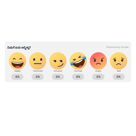
ಬಜೆಟ್‌ಗಿಂತ 300 ಪಟ್ಟು ಹೆಚ್ಚು ಗಳಿಕೆ!
ಕನ್ನಡ ಸಿನಿಮಾ (
Kannada Cinema News
), ಟಿವಿ
ಕಾರ್ಯಕ್ರಮಗಳು (
Kannada TV Shows
), ಸೆಲೆಬ್ರಿಟಿ
ಸುದ್ದಿಗಳು ಮತ್ತು ಇತ್ತೀಚಿನ ಸುದ್ದಿಗಳಿಗಾಗಿ ಏಷ್ಯಾನೆಟ್
ಸುವರ್ಣ ನ್ಯೂಸ್‌ನಲ್ಲಿ ಮನರಂಜನಾ ವಿಭಾಗ ನೋಡಿ.
ಸಿನಿಮಾ ವಿಮರ್ಶೆಗಳು (
Kannada Movies Review
),
ತಾರೆಯರ ಸಂದರ್ಶನಗಳು, ಧಾರಾವಾಹಿ ಅಪ್‌ಡೇಟ್ಸ್‌,
ತೆರೆಮರೆಯ ಕಥೆಗಳು,
OTT ರಿಲೀಸ್‌
ಗಳ ಬಗ್ಗೆ
ಮಾಹಿತಿಯೂ ಇಲ್ಲಿದೆ.